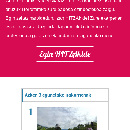
Goierriko albisteak euskaraz, libre eta kalitatez jaso nahi
dituzu?
Horretarako zure babesa ezinbestekoa zaigu.
Egin zaitez harpidedun, izan HITZAkide!
Zure ekarpenari
esker, euskaratik eginda dagoen tokiko informazio
profesionala garatzen eta indartzen lagunduko duzu.
Egin HITZAkide
Azken 3 egunetako irakurrienak
1