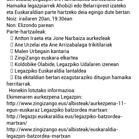
Hamaika legazpiarrek Ahobizi edo Belarriprest izateko
eta Euskaraldian parte hartzeko deia egingo dute bertan.
Noiz: irailaren 20an, 19:30ean
Non: Elizondo parean
Parte-hartzaileak:
 Antton Iraeta eta Jone Narbaiza aurkezleak
 Ane Urzelai eta Ane Arrizabalaga trikitilariak
 Malen Urbegain kantaria
 ZingiZango euskara elkartea
 Koldobike Olabide, Legazpiko Udalaren izenean
 Legazpiko Euskaraldia lantaldea
 Eta ekitaldian bertan ezagutaraziko ditugun hamaika
herritarrak.
Honekin lotutako informazioa:
Ekimenaren aurkezpena Legazpin:
http://www.zingizango.eus/albisteak/aurkezpena-11-
egun-euskaraz Legazpiko batzordea martxan:
http://legazpi.euskaraldia.eus/legazpiko-batzordea-
martxan/
http://www.zingizango.eus/albisteak/euskaraldia-
legazpin-batzordea-martxan