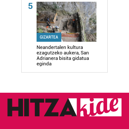
5
GIZARTEA
Neandertalen kultura
ezagutzeko aukera, San
Adrianera bisita gidatua
eginda