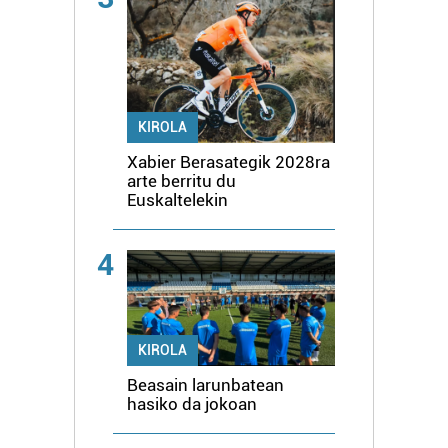
KIROLA
Xabier Berasategik 2028ra
arte berritu du
Euskaltelekin
4
KIROLA
Beasain larunbatean
hasiko da jokoan