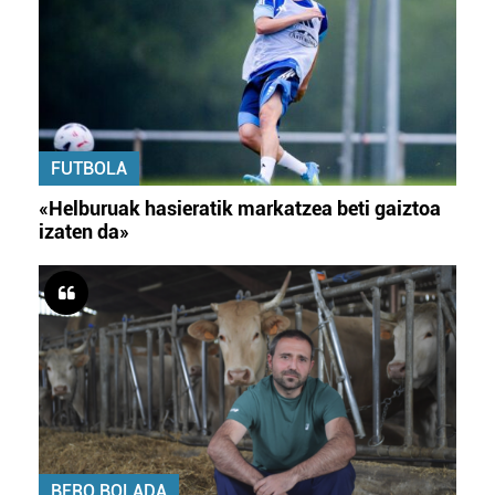
FUTBOLA
«Helburuak hasieratik markatzea beti gaiztoa
izaten da»
BERO BOLADA