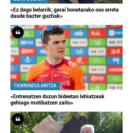
«Ez dago belarrik; garai honetarako oso erreta
daude bazter guztiak»
TXIRRINDULARITZA
«Entrenatzen duzun bideetan lehiatzeak
gehiago motibatzen zaitu»