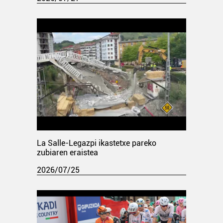
La Salle-Legazpi ikastetxe pareko
zubiaren eraistea
2026/07/25