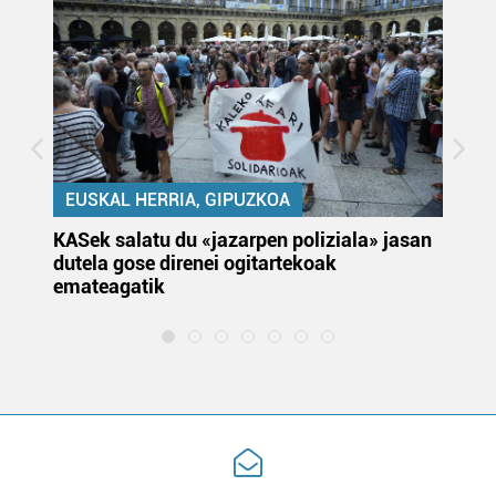
EUSKAL HERRIA, GIPUZKOA
KASek salatu du «jazarpen poliziala» jasan
Pa
dutela gose direnei ogitartekoak
da
emateagatik
«s