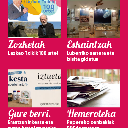
Zozketak
Eskaintzak
Lazkao Txikik 100 urte!
Luberriko sarrera eta
bisita gidatua
Gure berri.
Hemeroteka
Erantzun inkesta eta
Papereko zenbakiak