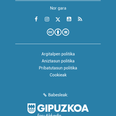
Nor gara
Argitalpen politika
Aniztasun politika
Pribatutasun politika
Cookieak
Babesleak: