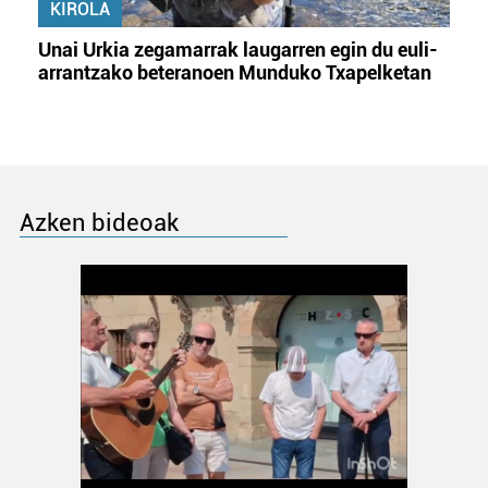
KIROLA
Unai Urkia zegamarrak laugarren egin du euli-
arrantzako beteranoen Munduko Txapelketan
Azken bideoak