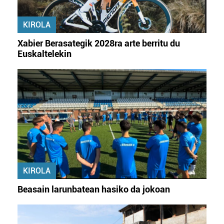
KIROLA
Xabier Berasategik 2028ra arte berritu du
Euskaltelekin
KIROLA
Beasain larunbatean hasiko da jokoan