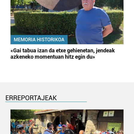
MEMORIA HISTORIKOA
«Gai tabua izan da etxe gehienetan, jendeak
azkeneko momentuan hitz egin du»
ERREPORTAJEAK