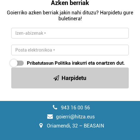
Azken berriak
Goierriko azken berriak jakin nahi dituzu? Harpidetu gure
buletinera!
Pribatutasun Politika
irakurri eta onartzen dut.
Harpidetu
943 16 00 56
goierri@hitza.eus
Oriamendi, 32 – BEASAIN