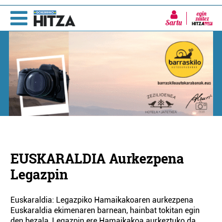
Sartu
EUSKARALDIA Aurkezpena
Legazpin
Euskaraldia: Legazpiko Hamaikakoaren aurkezpena
Euskaraldia ekimenaren barnean, hainbat tokitan egin
den bezala, Legazpin ere Hamaikakoa aurkeztuko da.