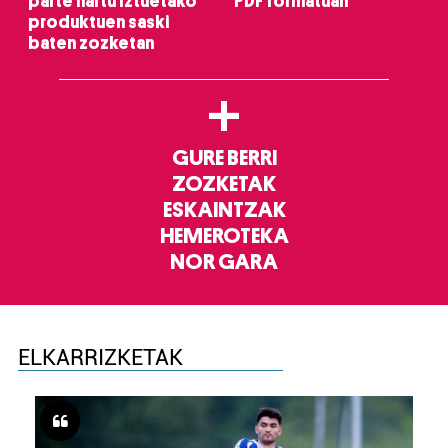
parte hartu Iztuetako
PDF formatuan
produktuen saski
baten zozketan
+
GURE BERRI
ZOZKETAK
ESKAINTZAK
HEMEROTEKA
NOR GARA
ELKARRIZKETAK