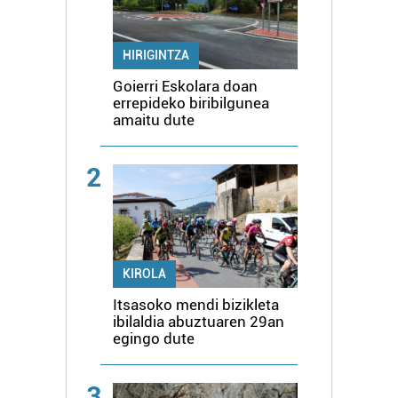
HIRIGINTZA
Goierri Eskolara doan
errepideko biribilgunea
amaitu dute
2
KIROLA
Itsasoko mendi bizikleta
ibilaldia abuztuaren 29an
egingo dute
3