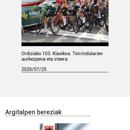
Ordiziako 103. Klasikoa. Txirrindularien
aurkezpena eta irteera
2026/07/25
Argitalpen bereziak