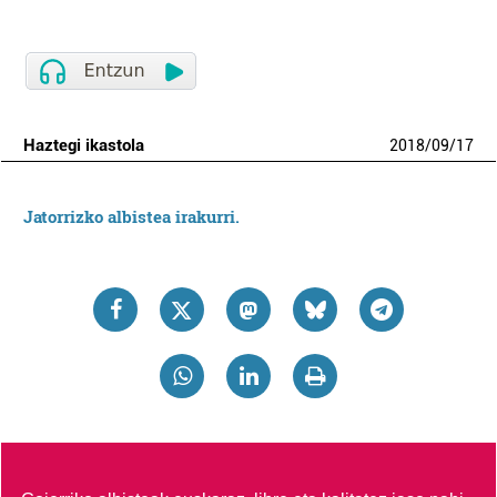
Haztegi ikastola
2018
/
09
/
17
Jatorrizko albistea irakurri.