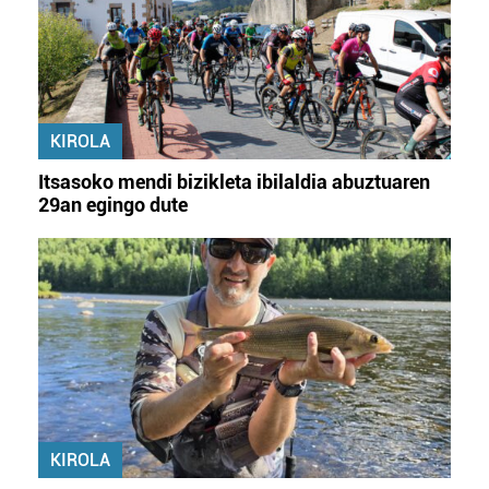
KIROLA
Itsasoko mendi bizikleta ibilaldia abuztuaren
29an egingo dute
KIROLA