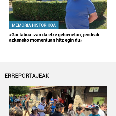
MEMORIA HISTORIKOA
«Gai tabua izan da etxe gehienetan, jendeak
azkeneko momentuan hitz egin du»
ERREPORTAJEAK