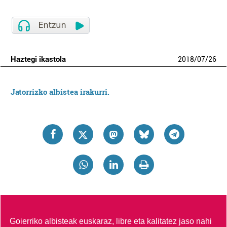
Haztegi ikastola
2018
/
07
/
26
Jatorrizko albistea irakurri.
Goierriko albisteak euskaraz, libre eta kalitatez jaso nahi