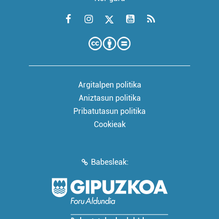
Argitalpen politika
Aniztasun politika
Pribatutasun politika
Cookieak
Babesleak: