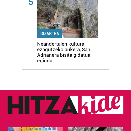
5
GIZARTEA
Neandertalen kultura
ezagutzeko aukera, San
Adrianera bisita gidatua
eginda