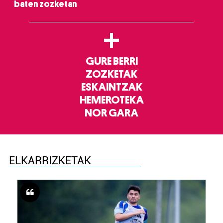
baten zozketan
+
GURE BERRI
ZOZKETAK
ESKAINTZAK
HEMEROTEKA
NOR GARA
ELKARRIZKETAK