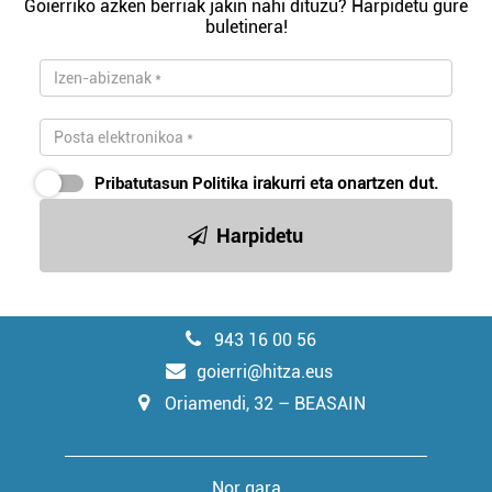
Goierriko azken berriak jakin nahi dituzu? Harpidetu gure
buletinera!
Pribatutasun Politika
irakurri eta onartzen dut.
Harpidetu
943 16 00 56
goierri@hitza.eus
Oriamendi, 32 – BEASAIN
Nor gara