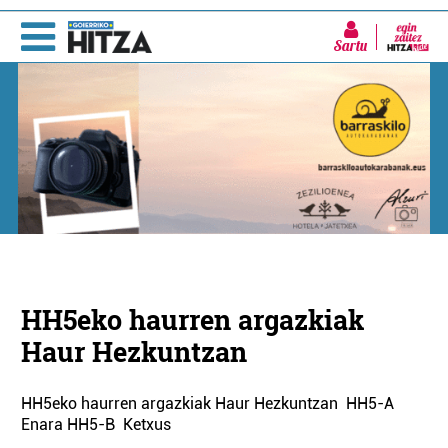
Sartu
HH5eko haurren argazkiak
Haur Hezkuntzan
HH5eko haurren argazkiak Haur Hezkuntzan HH5-A
Enara HH5-B Ketxus