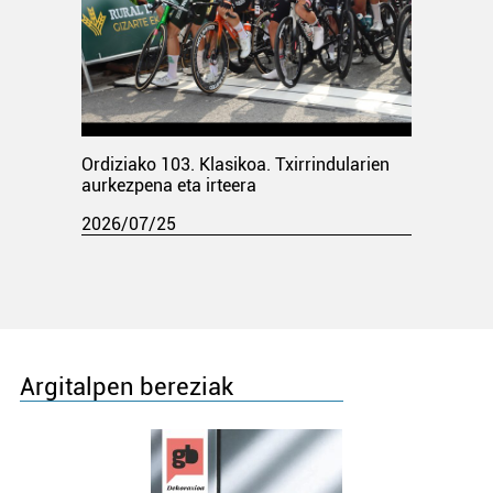
Ordiziako 103. Klasikoa. Txirrindularien
aurkezpena eta irteera
2026/07/25
Argitalpen bereziak