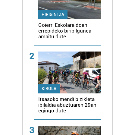
HIRIGINTZA
Goierri Eskolara doan
errepideko biribilgunea
amaitu dute
2
KIROLA
Itsasoko mendi bizikleta
ibilaldia abuztuaren 29an
egingo dute
3