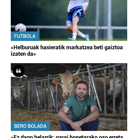
FUTBOLA
«Helburuak hasieratik markatzea beti gaiztoa
izaten da»
BERO BOLADA
«Ez dago belarrik; garai honetarako oso erreta