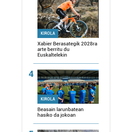
KIROLA
Xabier Berasategik 2028ra
arte berritu du
Euskaltelekin
4
KIROLA
Beasain larunbatean
hasiko da jokoan