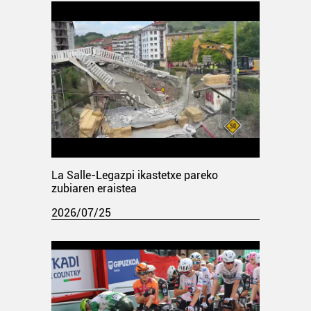
La Salle-Legazpi ikastetxe pareko
zubiaren eraistea
2026/07/25