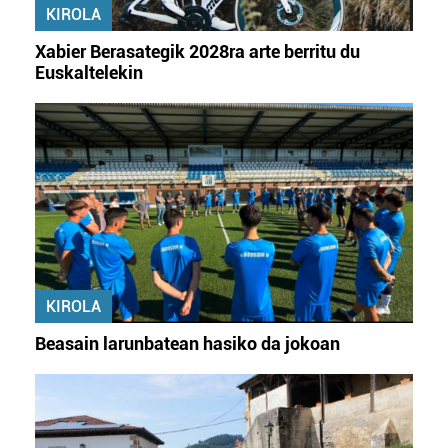
KIROLA
irakurri
Xabier Berasategik 2028ra arte berritu du
Euskaltelekin
KIROLA
Beasain larunbatean hasiko da jokoan