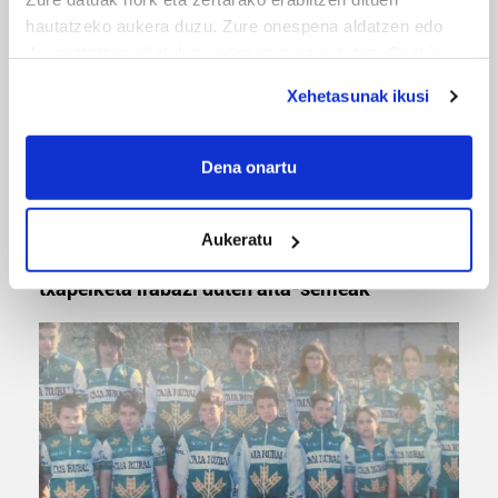
hautatzeko aukera duzu. Zure onespena aldatzen edo
deuseztatzen ahal duzu edozein momentutan, Cookie
deklaraziotik edo Privacy triggerean klikatuz.
Xehetasunak ikusi
If you allow, we would also like to:
Collect information about your geographical
Dena onartu
location which can be accurate to within several
meters
MUSA
Aukeratu
Identify your device by actively scanning it for
Euxebio eta Ekaitz Zabala: Zumarragako mus
specific characteristics (fingerprinting)
txapelketa irabazi duten aita-semeak
Find out more about how your personal data is processed
and set your preferences in the
details section
.
Guk eta gure bazkideek zure datu pertsonalak
prozesatzen ditugu, zure IP zenbakia, besteak beste,
teknologia erabiliz, cookieak adibidez, iragarki eta eduki
pertsonalizatuak eskaintzeko, iragarkiak eta edukia
neurtzeko, jendeari buruzko informazioa biltzeko eta