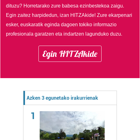
dituzu?
Horretarako zure babesa ezinbestekoa zaigu.
Egin zaitez harpidedun, izan HITZAkide!
Zure ekarpenari
esker, euskaratik eginda dagoen tokiko informazio
profesionala garatzen eta indartzen lagunduko duzu.
Egin HITZAkide
Azken 3 egunetako irakurrienak
1