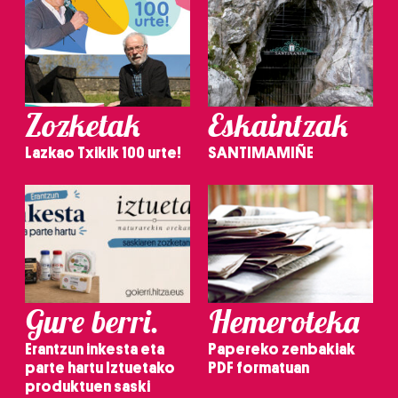
Zozketak
Eskaintzak
Lazkao Txikik 100 urte!
SANTIMAMIÑE
Gure berri.
Hemeroteka
Erantzun inkesta eta
Papereko zenbakiak
parte hartu Iztuetako
PDF formatuan
produktuen saski