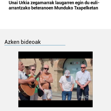
Unai Urkia zegamarrak laugarren egin du euli-
arrantzako beteranoen Munduko Txapelketan
Azken bideoak