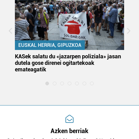
EUSKAL HERRIA, GIPUZKOA
KASek salatu du «jazarpen poliziala» jasan
Pa
dutela gose direnei ogitartekoak
da
emateagatik
«s
Azken berriak