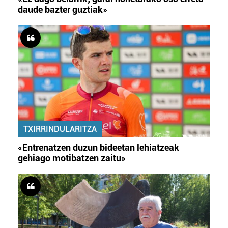
daude bazter guztiak»
TXIRRINDULARITZA
«Entrenatzen duzun bideetan lehiatzeak
gehiago motibatzen zaitu»