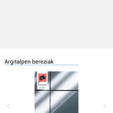
Argitalpen bereziak