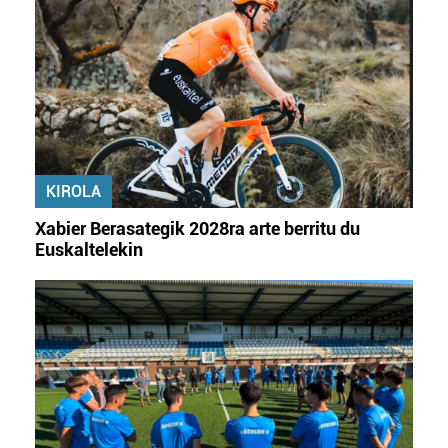
KIROLA
Xabier Berasategik 2028ra arte berritu du
Euskaltelekin