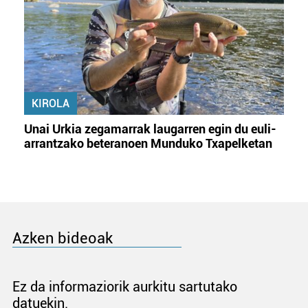
KIROLA
Unai Urkia zegamarrak laugarren egin du euli-
arrantzako beteranoen Munduko Txapelketan
Azken bideoak
Ez da informaziorik aurkitu sartutako
datuekin.