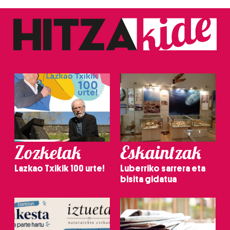
Zozketak
Eskaintzak
Lazkao Txikik 100 urte!
Luberriko sarrera eta
bisita gidatua