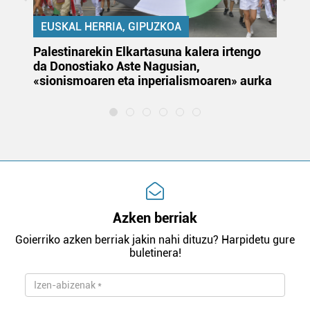
EUSKAL HERRIA, GIPUZKOA
Palestinarekin Elkartasuna kalera irtengo
Do
da Donostiako Aste Nagusian,
du
«sionismoaren eta inperialismoaren» aurka
et
Azken berriak
Goierriko azken berriak jakin nahi dituzu? Harpidetu gure
buletinera!