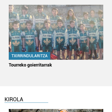
TXIRRINDULARITZA
Tourreko goierritarrak
KIROLA