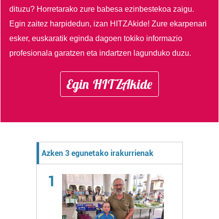
dituzu?
Horretarako zure babesa ezinbestekoa zaigu.
Egin zaitez harpidedun, izan HITZAkide!
Zure ekarpenari
esker, euskaratik eginda dagoen tokiko informazio
profesionala garatzen eta indartzen lagunduko duzu.
Egin HITZAkide
Azken 3 egunetako irakurrienak
1