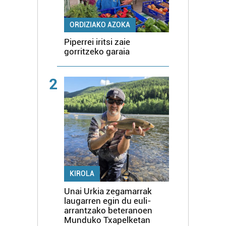
ORDIZIAKO AZOKA
Piperrei iritsi zaie
gorritzeko garaia
2
KIROLA
Unai Urkia zegamarrak
laugarren egin du euli-
arrantzako beteranoen
Munduko Txapelketan