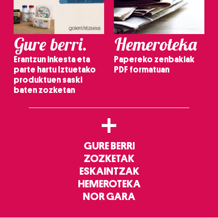
Gure berri.
Hemeroteka
Erantzun inkesta eta
Papereko zenbakiak
parte hartu Iztuetako
PDF formatuan
produktuen saski
baten zozketan
+
GURE BERRI
ZOZKETAK
ESKAINTZAK
HEMEROTEKA
NOR GARA