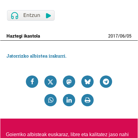
Haztegi ikastola
2017
/
06
/
05
Jatorrizko albistea irakurri.
Goierriko albisteak euskaraz, libre eta kalitatez jaso nahi