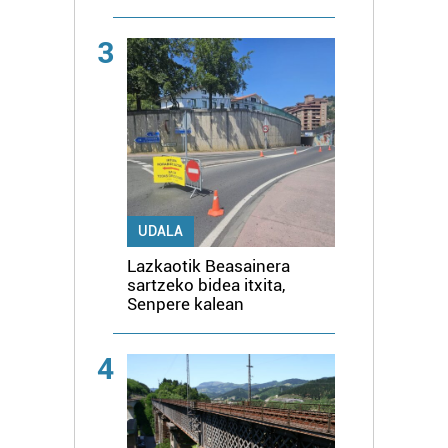
3
UDALA
Lazkaotik Beasainera
sartzeko bidea itxita,
Senpere kalean
4