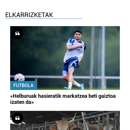
ELKARRIZKETAK
FUTBOLA
«Helburuak hasieratik markatzea beti gaiztoa
izaten da»