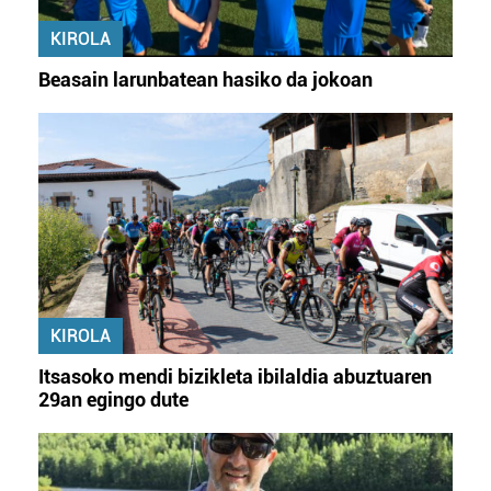
KIROLA
Beasain larunbatean hasiko da jokoan
KIROLA
Itsasoko mendi bizikleta ibilaldia abuztuaren
29an egingo dute