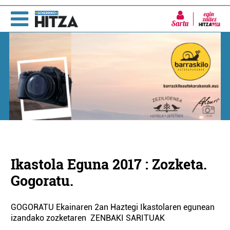
Sartu
Ikastola Eguna 2017 : Zozketa.
Gogoratu.
GOGORATU Ekainaren 2an Haztegi Ikastolaren egunean
izandako zozketaren ZENBAKI SARITUAK