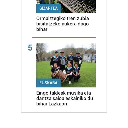
GIZARTEA
Ormaiztegiko tren zubia
bisitatzeko aukera dago
bihar
5
EUSKARA
Eingo taldeak musika eta
dantza saioa eskainiko du
bihar Lazkaon