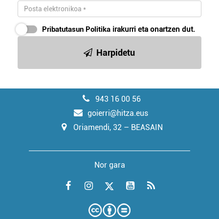
Pribatutasun Politika
irakurri eta onartzen dut.
Harpidetu
943 16 00 56
goierri@hitza.eus
Oriamendi, 32 – BEASAIN
Nor gara