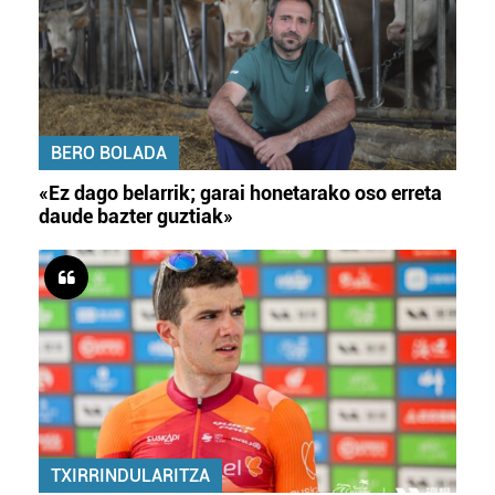
BERO BOLADA
«Ez dago belarrik; garai honetarako oso erreta
daude bazter guztiak»
TXIRRINDULARITZA