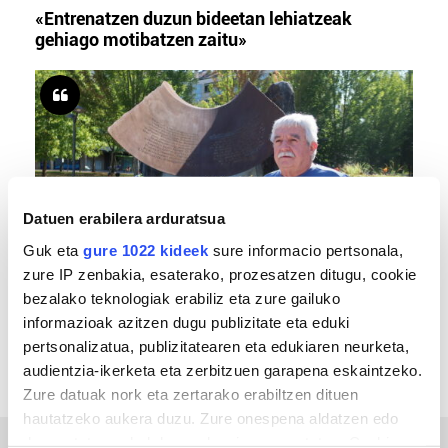
«Entrenatzen duzun bideetan lehiatzeak
gehiago motibatzen zaitu»
Datuen erabilera arduratsua
Guk eta
gure 1022 kideek
sure informacio pertsonala,
zure IP zenbakia, esaterako, prozesatzen ditugu, cookie
MEMORIA HISTORIKOA
bezalako teknologiak erabiliz eta zure gailuko
«Gai tabua izan da etxe gehienetan, jendeak
informazioak azitzen dugu publizitate eta eduki
azkeneko momentuan hitz egin du»
pertsonalizatua, publizitatearen eta edukiaren neurketa,
audientzia-ikerketa eta zerbitzuen garapena eskaintzeko.
Zure datuak nork eta zertarako erabiltzen dituen
hautatzeko aukera duzu. Zure onespena aldatzen edo
deuseztatzen ahal duzu edozein momentutan, Cookie