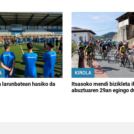
A
KIROLA
 larunbatean hasiko da
Itsasoko mendi bizikleta i
abuztuaren 29an egingo d