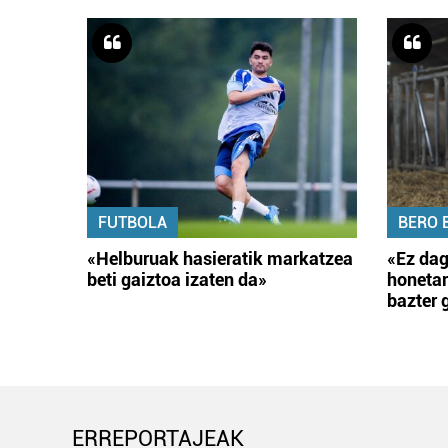
FUTBOLA
BERO 
«Helburuak hasieratik markatzea
«Ez dag
beti gaiztoa izaten da»
honetar
bazter 
ERREPORTAJEAK