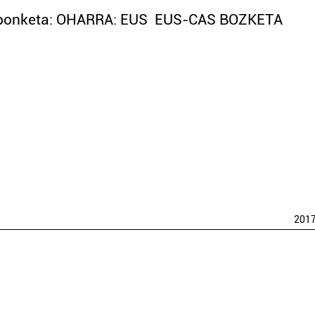
onponketa: OHARRA: EUS EUS-CAS BOZKETA
201