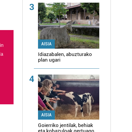
3
AISIA
in
Idiazabalen, abuzturako
la
plan ugari
4
AISIA
Goierriko jentilak, behiak
eta kobazuloak gertuago,