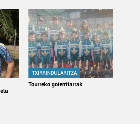
TXIRRINDULARITZA
:
Tourreko goierritarrak
eta
k