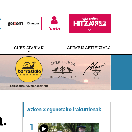
Sartu
GURE ATARIAK
ADIMEN ARTIFIZIALA
Azken 3 egunetako irakurrienak
.
1