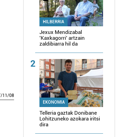
HILBERRIA
Jexux Mendizabal
'Kaxkagorri' artzain
zaldibiarra hil da
2
7
/
11
/
08
EKONOMIA
Telleria gaztak Donibane
Lohitzuneko azokara iritsi
dira