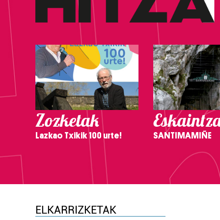
Zozketak
Eskaintz
Lazkao Txikik 100 urte!
SANTIMAMIÑE
ELKARRIZKETAK