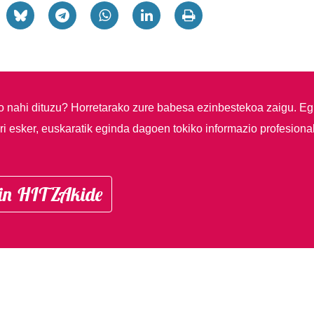
so nahi dituzu?
Horretarako zure babesa ezinbestekoa zaigu. Eg
i esker, euskaratik eginda dagoen tokiko informazio profesiona
in HITZAkide