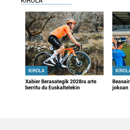
KIROLA
KIROLA
KIROL
Xabier Berasategik 2028ra arte
Beasain
berritu du Euskaltelekin
jokoan