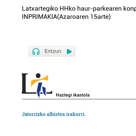
Latxartegiko HHko haur-parkearen k
INPRIMAKIA(Azaroaren 15arte)
Haztegi ikastola
Jatorrizko albistea irakurri.