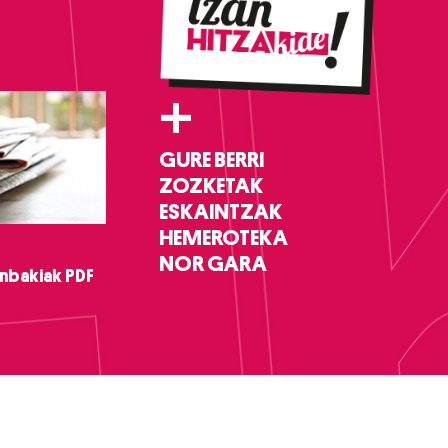
+
GURE BERRI
ZOZKETAK
ESKAINTZAK
HEMEROTEKA
NOR GARA
nbakiak PDF