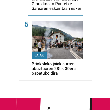
Gipuzkoako Parketxe
Sarearen eskaintzari esker
5
JAIAK
Brinkolako jaiak aurten
abuztuaren 28tik 30era
ospatuko dira