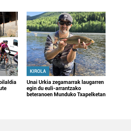
KIROLA
bilaldia
Unai Urkia zegamarrak laugarren
ute
egin du euli-arrantzako
beteranoen Munduko Txapelketan