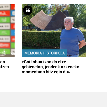
MEMORIA HISTORIKOA
tan
«Gai tabua izan da etxe
atzen
gehienetan, jendeak azkeneko
momentuan hitz egin du»