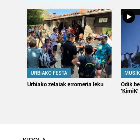
URBIAKO FESTA
MUSIK
Urbiako zelaiak erromeria leku
Odik be
'KimiK'