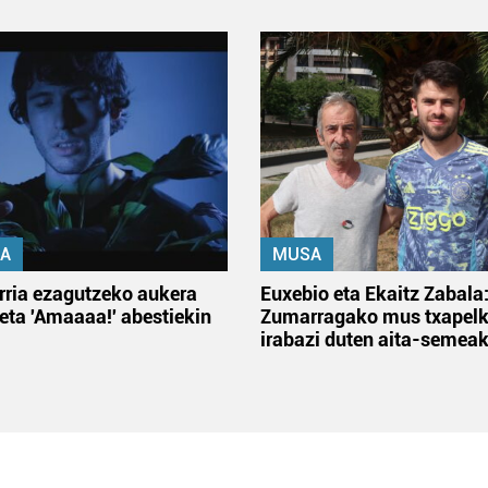
A
MUSA
rria ezagutzeko aukera
Euxebio eta Ekaitz Zabala
 eta 'Amaaaa!' abestiekin
Zumarragako mus txapelk
irabazi duten aita-semea