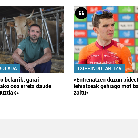
BOLADA
TXIRRINDULARITZA
o belarrik; garai
«Entrenatzen duzun bidee
ako oso erreta daude
lehiatzeak gehiago motib
guztiak»
zaitu»