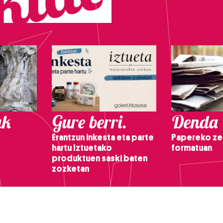
ak
Gure berri.
Denda
Erantzun inkesta eta parte
Papereko ze
hartu Iztuetako
formatuan
produktuen saski baten
zozketan