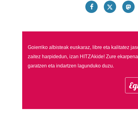
Goierriko albisteak euskaraz, libre eta kalitatez ja
zaitez harpidedun, izan HITZAkide!
Zure ekarpenar
garatzen eta indartzen lagunduko duzu.
Eg