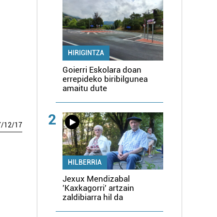
HIRIGINTZA
Goierri Eskolara doan
errepideko biribilgunea
amaitu dute
2
7
/
12
/
17
HILBERRIA
Jexux Mendizabal
'Kaxkagorri' artzain
zaldibiarra hil da