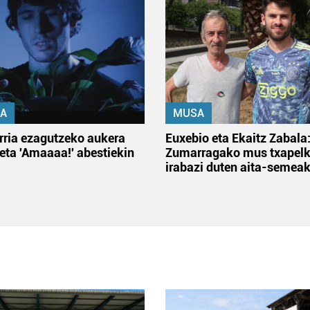
A
MUSA
rria ezagutzeko aukera
Euxebio eta Ekaitz Zabala
 eta 'Amaaaa!' abestiekin
Zumarragako mus txapelk
irabazi duten aita-semea