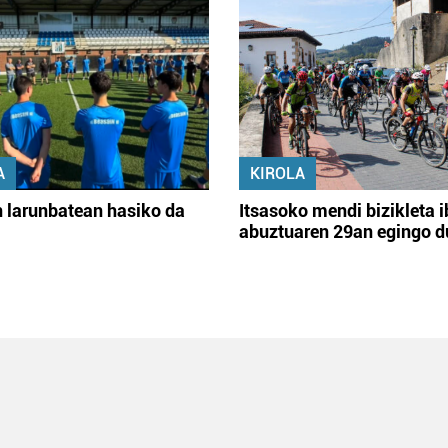
A
KIROLA
 larunbatean hasiko da
Itsasoko mendi bizikleta i
abuztuaren 29an egingo d