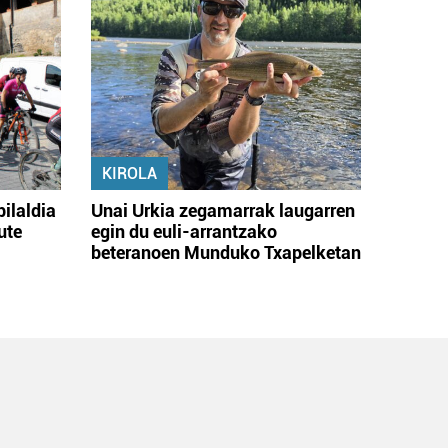
KIROLA
bilaldia
Unai Urkia zegamarrak laugarren
ute
egin du euli-arrantzako
beteranoen Munduko Txapelketan