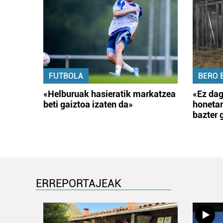
FUTBOLA
BERO 
«Helburuak hasieratik markatzea
«Ez dag
beti gaiztoa izaten da»
honetar
bazter 
ERREPORTAJEAK