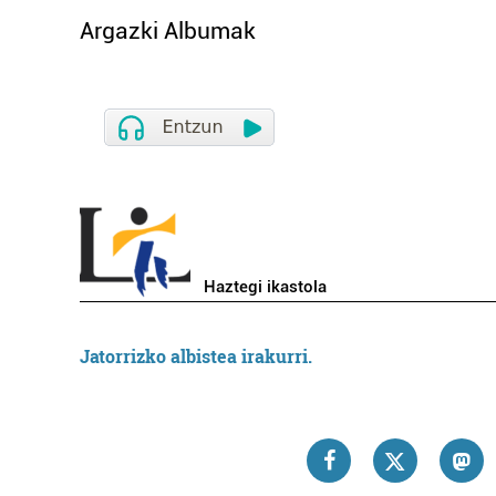
Argazki Albumak
Haztegi ikastola
Jatorrizko albistea irakurri.