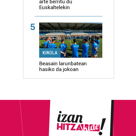
arte berritu du
Euskaltelekin
5
KIROLA
Beasain larunbatean
hasiko da jokoan