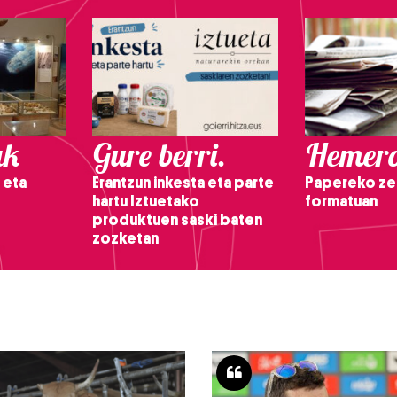
ak
Gure berri.
Hemero
 eta
Erantzun inkesta eta parte
Papereko ze
hartu Iztuetako
formatuan
produktuen saski baten
zozketan