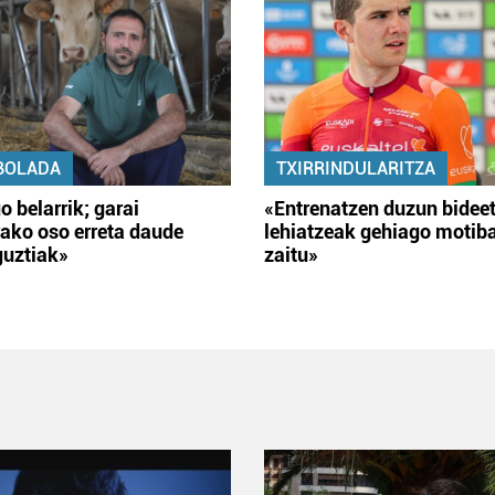
BOLADA
TXIRRINDULARITZA
o belarrik; garai
«Entrenatzen duzun bidee
ako oso erreta daude
lehiatzeak gehiago motib
guztiak»
zaitu»