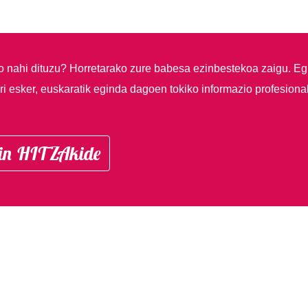
so nahi dituzu?
Horretarako zure babesa ezinbestekoa zaigu. Eg
i esker, euskaratik eginda dagoen tokiko informazio profesiona
in HITZAkide