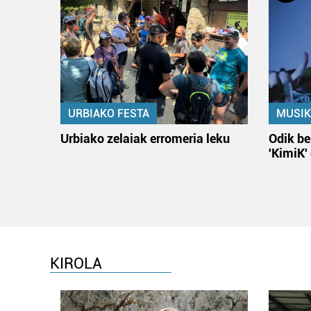
URBIAKO FESTA
MUSIK
Urbiako zelaiak erromeria leku
Odik be
'KimiK'
KIROLA