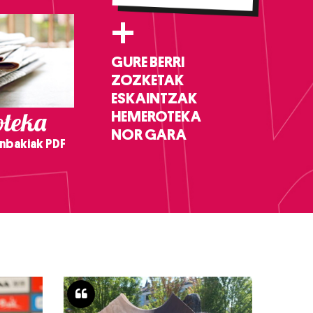
+
GURE BERRI
ZOZKETAK
ESKAINTZAK
teka
HEMEROTEKA
NOR GARA
nbakiak PDF