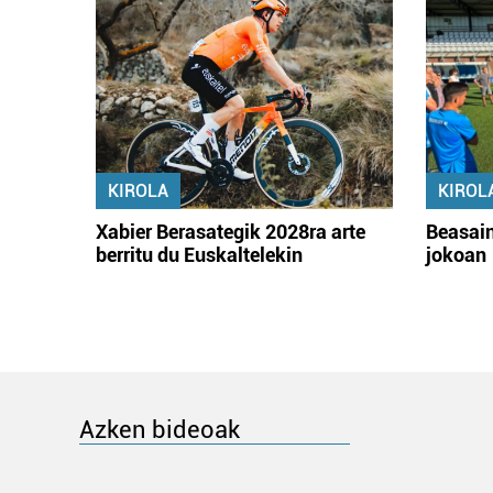
KIROLA
KIROL
Xabier Berasategik 2028ra arte
Beasain
berritu du Euskaltelekin
jokoan
Azken bideoak