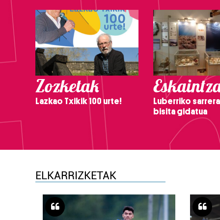
Zozketak
Eskaintz
Lazkao Txikik 100 urte!
Luberriko sarrera
bisita gidatua
ELKARRIZKETAK