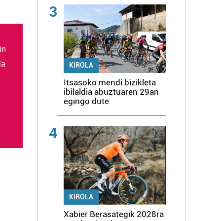
3
in
la
KIROLA
Itsasoko mendi bizikleta
ibilaldia abuztuaren 29an
egingo dute
4
KIROLA
Xabier Berasategik 2028ra