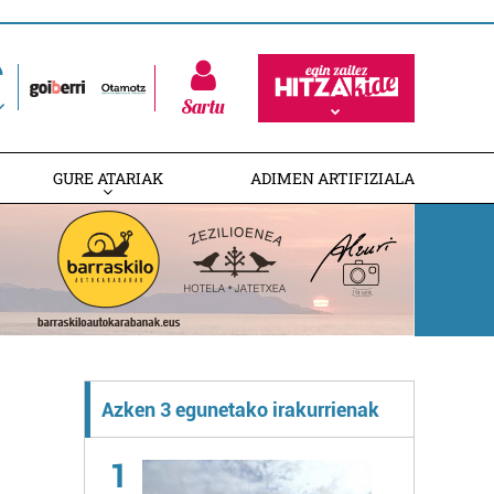
Sartu
GURE ATARIAK
ADIMEN ARTIFIZIALA
Azken 3 egunetako irakurrienak
1