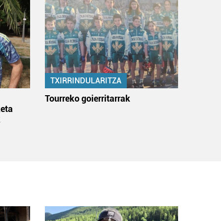
TXIRRINDULARITZA
:
Tourreko goierritarrak
eta
k