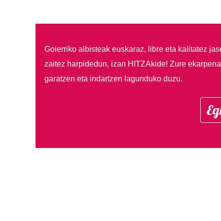
Goierriko albisteak euskaraz, libre eta kalitatez ja
zaitez harpidedun, izan HITZAkide!
Zure ekarpenar
garatzen eta indartzen lagunduko duzu.
Eg