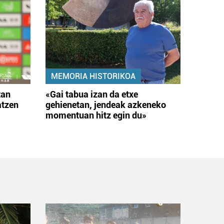
MEMORIA HISTORIKOA
tan
«Gai tabua izan da etxe
atzen
gehienetan, jendeak azkeneko
momentuan hitz egin du»