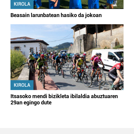
KIROLA
Beasain larunbatean hasiko da jokoan
KIROLA
Itsasoko mendi bizikleta ibilaldia abuztuaren
29an egingo dute