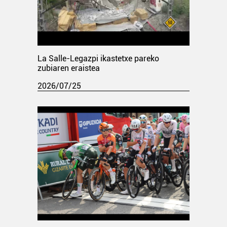
La Salle-Legazpi ikastetxe pareko
zubiaren eraistea
2026/07/25