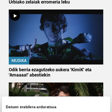
Urbiako zelaiak erromeria leku
MUSIKA
Odik berria ezagutzeko aukera 'KimiK' eta
'Amaaaa!' abestiekin
Datuen erabilera arduratsua