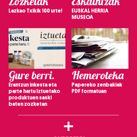
Zozketak
Eskaintzak
Lazkao Txikik 100 urte!
EUSKAL HERRIA
MUSEOA
Gure berri.
Hemeroteka
Erantzun inkesta eta
Papereko zenbakiak
parte hartu Iztuetako
PDF formatuan
produktuen saski
baten zozketan
+