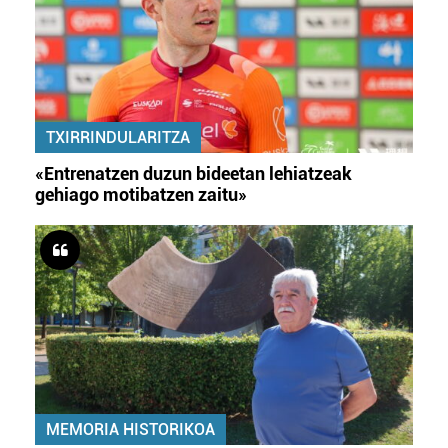
TXIRRINDULARITZA
«Entrenatzen duzun bideetan lehiatzeak
gehiago motibatzen zaitu»
MEMORIA HISTORIKOA