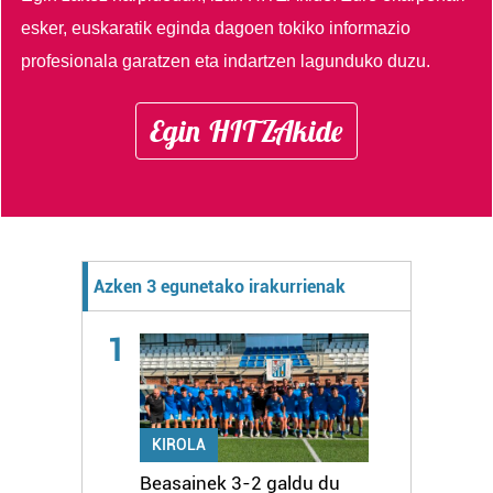
esker, euskaratik eginda dagoen tokiko informazio
profesionala garatzen eta indartzen lagunduko duzu.
Egin HITZAkide
Azken 3 egunetako irakurrienak
1
KIROLA
Beasainek 3-2 galdu du