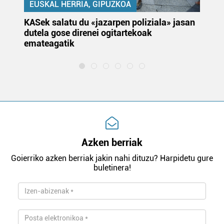
EUSKAL HERRIA, GIPUZKOA
KASek salatu du «jazarpen poliziala» jasan
Pa
dutela gose direnei ogitartekoak
da
emateagatik
«s
Azken berriak
Goierriko azken berriak jakin nahi dituzu? Harpidetu gure
buletinera!