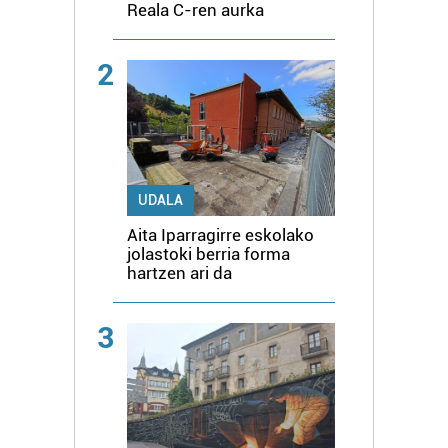
Reala C-ren aurka
2
UDALA
Aita Iparragirre eskolako
jolastoki berria forma
hartzen ari da
3