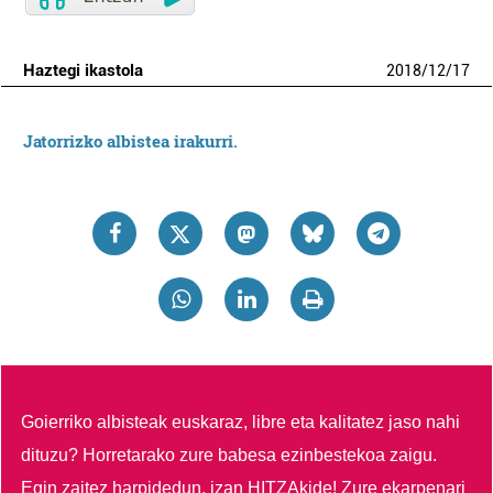
Haztegi ikastola
2018
/
12
/
17
Jatorrizko albistea irakurri.
Goierriko albisteak euskaraz, libre eta kalitatez jaso nahi
dituzu?
Horretarako zure babesa ezinbestekoa zaigu.
Egin zaitez harpidedun, izan HITZAkide!
Zure ekarpenari