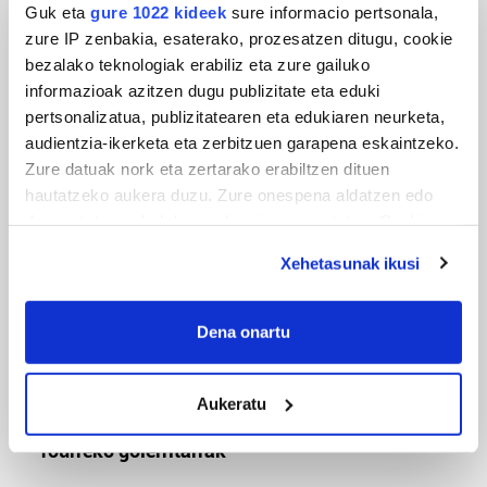
Guk eta
gure 1022 kideek
sure informacio pertsonala,
zure IP zenbakia, esaterako, prozesatzen ditugu, cookie
bezalako teknologiak erabiliz eta zure gailuko
informazioak azitzen dugu publizitate eta eduki
MUSA
pertsonalizatua, publizitatearen eta edukiaren neurketa,
Euxebio eta Ekaitz Zabala: Zumarragako mus
audientzia-ikerketa eta zerbitzuen garapena eskaintzeko.
txapelketa irabazi duten aita-semeak
Zure datuak nork eta zertarako erabiltzen dituen
hautatzeko aukera duzu. Zure onespena aldatzen edo
deuseztatzen ahal duzu edozein momentutan, Cookie
deklaraziotik edo Privacy triggerean klikatuz.
Xehetasunak ikusi
If you allow, we would also like to:
Collect information about your geographical
Dena onartu
location which can be accurate to within several
meters
Aukeratu
Identify your device by actively scanning it for
TXIRRINDULARITZA
specific characteristics (fingerprinting)
Tourreko goierritarrak
Find out more about how your personal data is processed