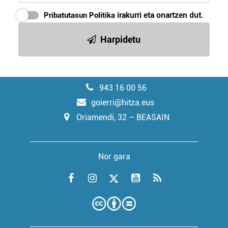
Pribatutasun Politika
irakurri eta onartzen dut.
Harpidetu
943 16 00 56
goierri@hitza.eus
Oriamendi, 32 – BEASAIN
Nor gara