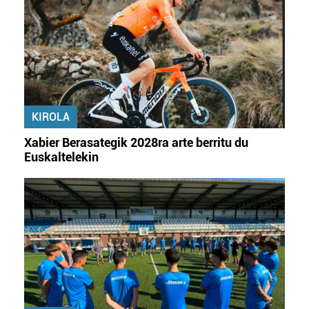
zure baimena Cookieen adierazpenean.
Webgune honek cookie propioak eta hirugarrenen cookie-
fitxategiak erabiltzen ditu. Zure esperientzia eta
zerbitzuak hobetzeko asmoz, cookie teknologiaz
baliatzen gara. Ohar hau onartuz gero, teknologia hori
erabiltzeko baimen esplizitua ematen diguzu.
Gehiago
KIROLA
irakurri
Xabier Berasategik 2028ra arte berritu du
Euskaltelekin