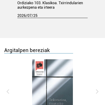
Ordiziako 103. Klasikoa. Txirrindularien
aurkezpena eta irteera
2026/07/25
Argitalpen bereziak