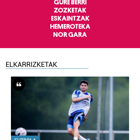
GURE BERRI
ZOZKETAK
ESKAINTZAK
HEMEROTEKA
NOR GARA
ELKARRIZKETAK