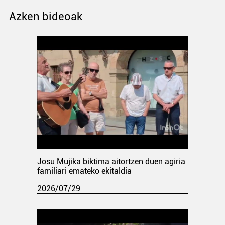
Azken bideoak
Josu Mujika biktima aitortzen duen agiria
familiari emateko ekitaldia
2026/07/29