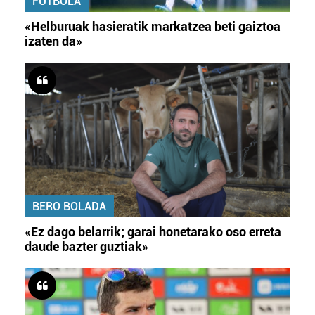
FUTBOLA
«Helburuak hasieratik markatzea beti gaiztoa
izaten da»
BERO BOLADA
«Ez dago belarrik; garai honetarako oso erreta
daude bazter guztiak»