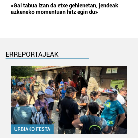
«Gai tabua izan da etxe gehienetan, jendeak
azkeneko momentuan hitz egin du»
ERREPORTAJEAK
URBIAKO FESTA