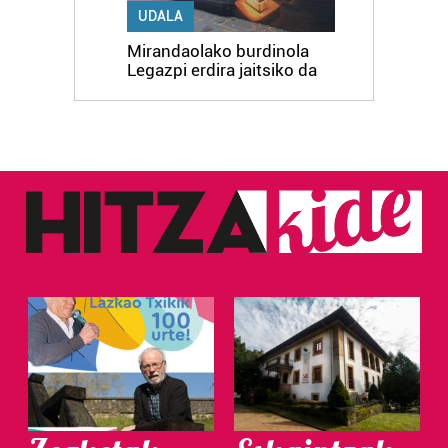
UDALA
Mirandaolako burdinola
Legazpi erdira jaitsiko da