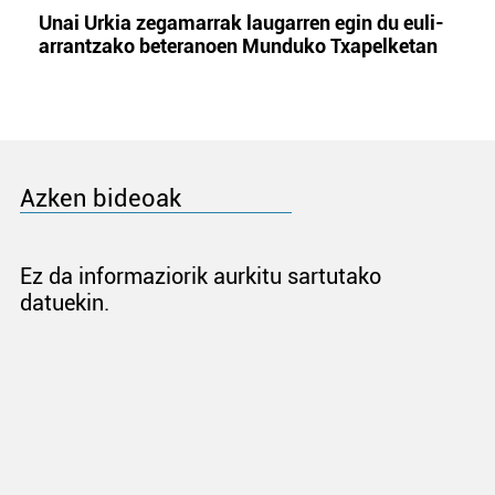
Unai Urkia zegamarrak laugarren egin du euli-
arrantzako beteranoen Munduko Txapelketan
Azken bideoak
Ez da informaziorik aurkitu sartutako
datuekin.