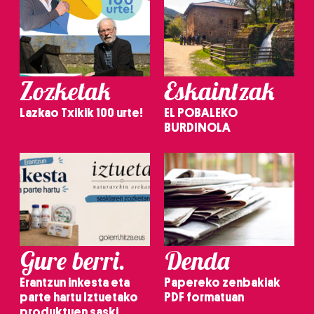
Zozketak
Eskaintzak
Lazkao Txikik 100 urte!
EL POBALEKO
BURDINOLA
Gure berri.
Denda
Erantzun inkesta eta
Papereko zenbakiak
parte hartu Iztuetako
PDF formatuan
produktuen saski