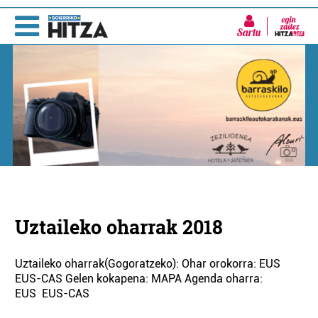
Sartu
Uztaileko oharrak 2018
Uztaileko oharrak(Gogoratzeko): Ohar orokorra: EUS
EUS-CAS Gelen kokapena: MAPA Agenda oharra:
EUS EUS-CAS