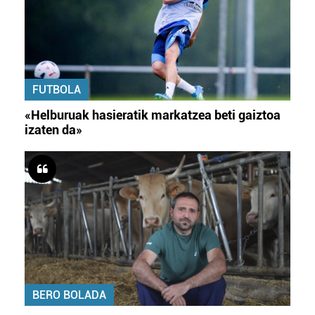
FUTBOLA
«Helburuak hasieratik markatzea beti gaiztoa
izaten da»
BERO BOLADA