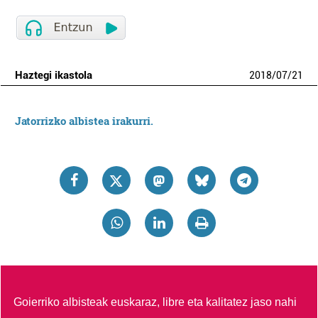
Haztegi ikastola
2018
/
07
/
21
Jatorrizko albistea irakurri.
Goierriko albisteak euskaraz, libre eta kalitatez jaso nahi