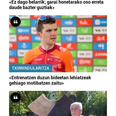
«Ez dago belarrik; garai honetarako oso erreta
daude bazter guztiak»
TXIRRINDULARITZA
«Entrenatzen duzun bideetan lehiatzeak
gehiago motibatzen zaitu»