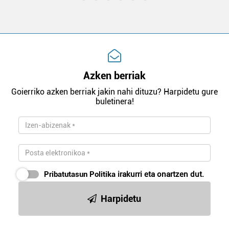
Azken berriak
Goierriko azken berriak jakin nahi dituzu? Harpidetu gure
buletinera!
Pribatutasun Politika
irakurri eta onartzen dut.
Harpidetu