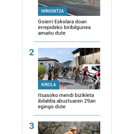
HIRIGINTZA
Goierri Eskolara doan
errepideko biribilgunea
amaitu dute
2
KIROLA
Itsasoko mendi bizikleta
ibilaldia abuztuaren 29an
egingo dute
3