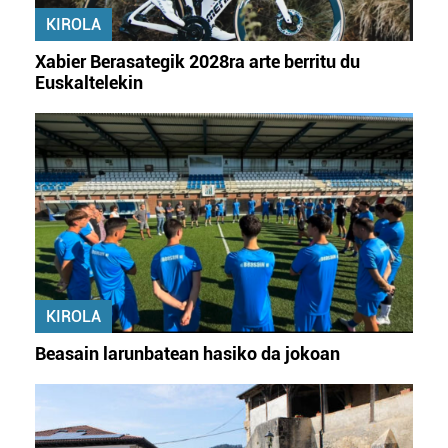
KIROLA
Xabier Berasategik 2028ra arte berritu du
Euskaltelekin
KIROLA
Beasain larunbatean hasiko da jokoan