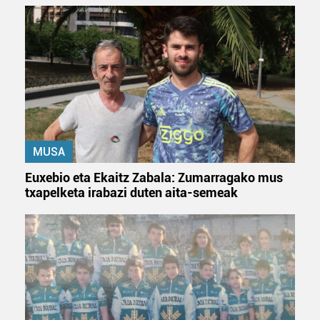
duten interes legitimoa eta horren aurka nola egin
dezakezun ikusteko.
Lortu zure datu pertsonalak prozesatzeko moduari
buruzko informazio gehiago eta ezarri zure lehentasunak
datuen atalean. Edozein unetan alda edo ken dezakezu
zure baimena Cookieen adierazpenean.
MUSA
Webgune honek cookie propioak eta hirugarrenen cookie-
fitxategiak erabiltzen ditu. Zure esperientzia eta
Euxebio eta Ekaitz Zabala: Zumarragako mus
zerbitzuak hobetzeko asmoz, cookie teknologiaz
txapelketa irabazi duten aita-semeak
baliatzen gara. Ohar hau onartuz gero, teknologia hori
erabiltzeko baimen esplizitua ematen diguzu.
Gehiago
irakurri