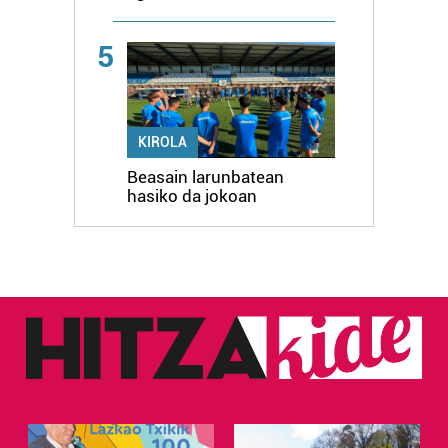
5
KIROLA
Beasain larunbatean
hasiko da jokoan