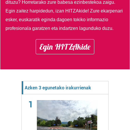
dituzu?
Horretarako zure babesa ezinbestekoa zaigu.
Egin zaitez harpidedun, izan HITZAkide!
Zure ekarpenari
esker, euskaratik eginda dagoen tokiko informazio
profesionala garatzen eta indartzen lagunduko duzu.
Egin HITZAkide
Azken 3 egunetako irakurrienak
1