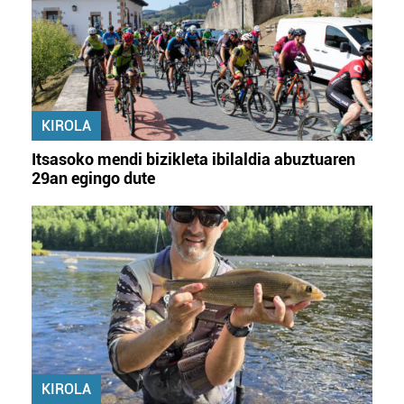
KIROLA
Itsasoko mendi bizikleta ibilaldia abuztuaren
29an egingo dute
KIROLA