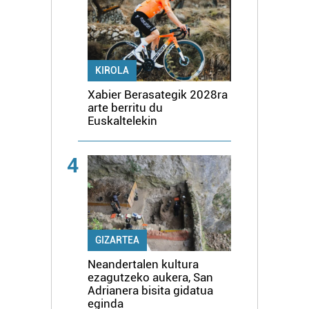
KIROLA
Xabier Berasategik 2028ra
arte berritu du
Euskaltelekin
4
GIZARTEA
Neandertalen kultura
ezagutzeko aukera, San
Adrianera bisita gidatua
eginda