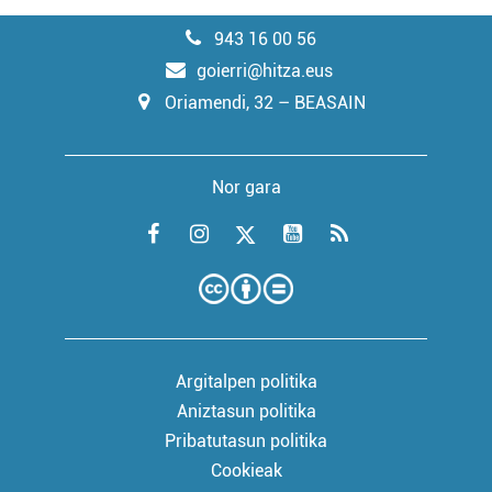
943 16 00 56
goierri@hitza.eus
Oriamendi, 32 – BEASAIN
Nor gara
Argitalpen politika
Aniztasun politika
Pribatutasun politika
Cookieak