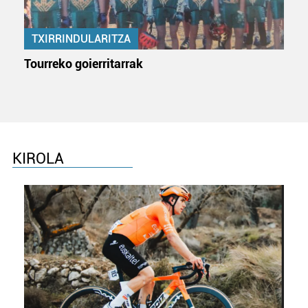
TXIRRINDULARITZA
Tourreko goierritarrak
KIROLA