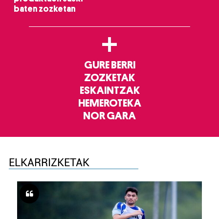
baten zozketan
+
GURE BERRI
ZOZKETAK
ESKAINTZAK
HEMEROTEKA
NOR GARA
ELKARRIZKETAK