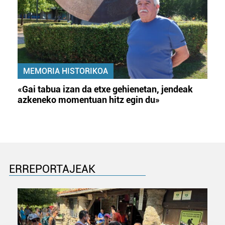
MEMORIA HISTORIKOA
«Gai tabua izan da etxe gehienetan, jendeak
azkeneko momentuan hitz egin du»
ERREPORTAJEAK