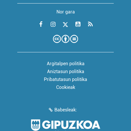
Nor gara
Argitalpen politika
Aniztasun politika
Pribatutasun politika
Cookieak
Babesleak: