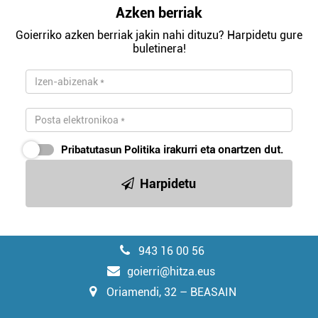
Azken berriak
Goierriko azken berriak jakin nahi dituzu? Harpidetu gure
buletinera!
Pribatutasun Politika
irakurri eta onartzen dut.
Harpidetu
943 16 00 56
goierri@hitza.eus
Oriamendi, 32 – BEASAIN