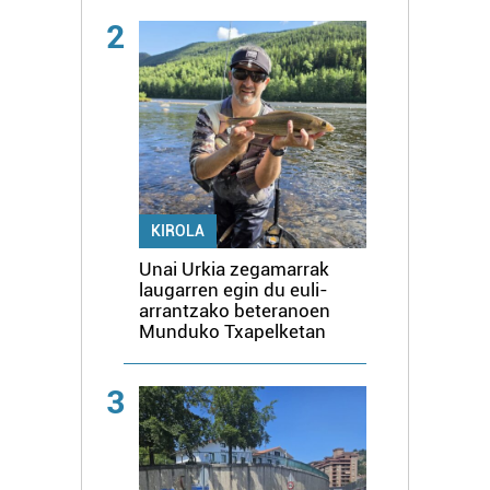
2
KIROLA
Unai Urkia zegamarrak
laugarren egin du euli-
arrantzako beteranoen
Munduko Txapelketan
3