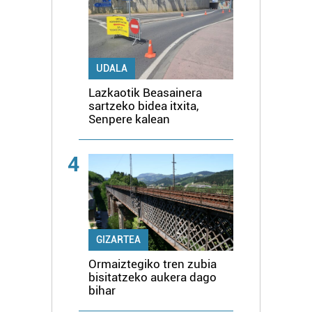
UDALA
Lazkaotik Beasainera
sartzeko bidea itxita,
Senpere kalean
4
GIZARTEA
Ormaiztegiko tren zubia
bisitatzeko aukera dago
bihar