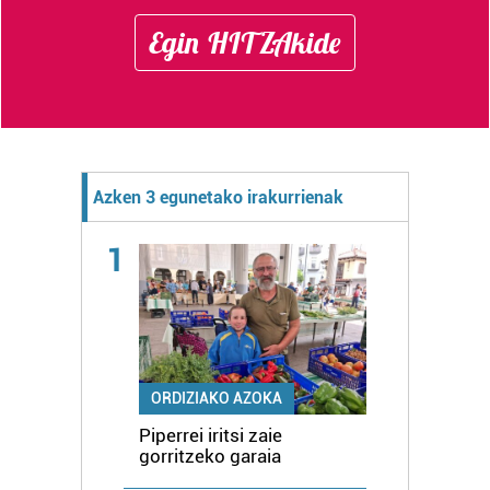
Egin HITZAkide
Azken 3 egunetako irakurrienak
1
ORDIZIAKO AZOKA
Piperrei iritsi zaie
gorritzeko garaia