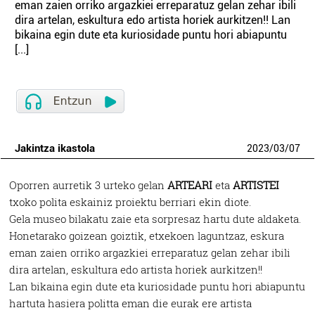
eman zaien orriko argazkiei erreparatuz gelan zehar ibili
dira artelan, eskultura edo artista horiek aurkitzen!! Lan
bikaina egin dute eta kuriosidade puntu hori abiapuntu
[...]
Jakintza ikastola
2023
/
03
/
07
Oporren aurretik 3 urteko gelan
ARTEARI
eta
ARTISTEI
txoko polita eskainiz proiektu berriari ekin diote.
Gela museo bilakatu zaie eta sorpresaz hartu dute aldaketa.
Honetarako goizean goiztik, etxekoen laguntzaz, eskura
eman zaien orriko argazkiei erreparatuz gelan zehar ibili
dira artelan, eskultura edo artista horiek aurkitzen!!
Lan bikaina egin dute eta kuriosidade puntu hori abiapuntu
hartuta hasiera politta eman die eurak ere artista