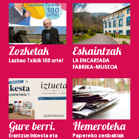
Zozketak
Eskaintzak
Lazkao Txikik 100 urte!
LA ENCARTADA
FABRIKA-MUSEOA
Gure berri.
Hemeroteka
Erantzun inkesta eta
Papereko zenbakiak