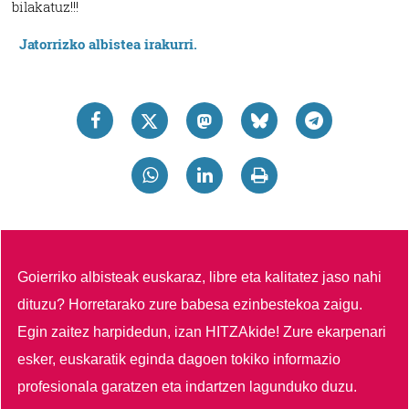
bilakatuz!!!
Jatorrizko albistea irakurri.
Goierriko albisteak euskaraz, libre eta kalitatez jaso nahi
dituzu?
Horretarako zure babesa ezinbestekoa zaigu.
Egin zaitez harpidedun, izan HITZAkide!
Zure ekarpenari
esker, euskaratik eginda dagoen tokiko informazio
profesionala garatzen eta indartzen lagunduko duzu.