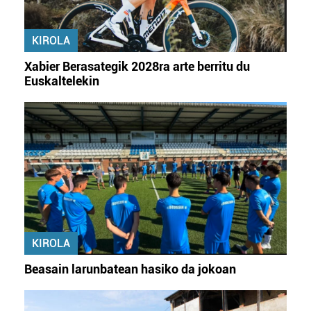
KIROLA
Xabier Berasategik 2028ra arte berritu du
Euskaltelekin
KIROLA
Beasain larunbatean hasiko da jokoan