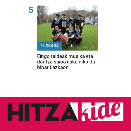
5
EUSKARA
Eingo taldeak musika eta
dantza saioa eskainiko du
bihar Lazkaon