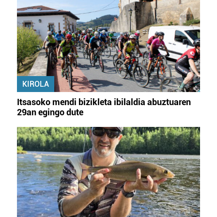
KIROLA
Itsasoko mendi bizikleta ibilaldia abuztuaren
29an egingo dute