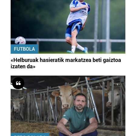
FUTBOLA
«Helburuak hasieratik markatzea beti gaiztoa
izaten da»