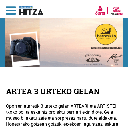
Sartu
ARTEA 3 URTEKO GELAN
Oporren aurretik 3 urteko gelan ARTEARI eta ARTISTEI
txoko polita eskainiz proiektu berriari ekin diote. Gela
museo bilakatu zaie eta sorpresaz hartu dute aldaketa.
Honetarako goizean goiztik, etxekoen laguntzaz, eskura