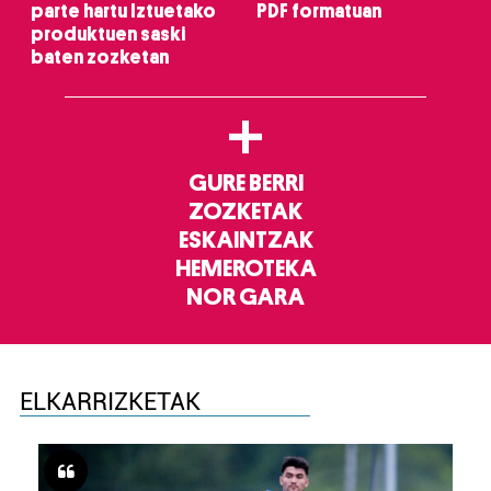
parte hartu Iztuetako
PDF formatuan
produktuen saski
baten zozketan
+
GURE BERRI
ZOZKETAK
ESKAINTZAK
HEMEROTEKA
NOR GARA
ELKARRIZKETAK