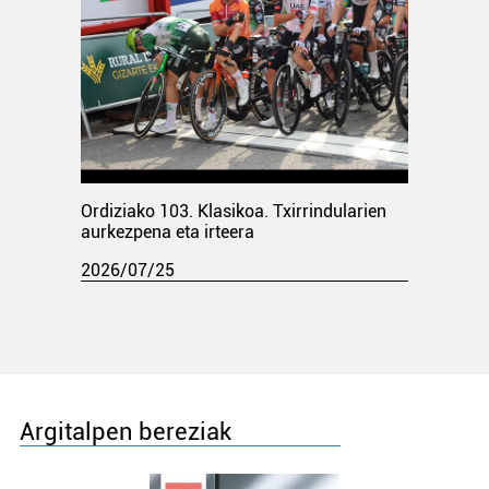
Ordiziako 103. Klasikoa. Txirrindularien
aurkezpena eta irteera
2026/07/25
Argitalpen bereziak