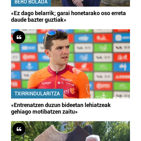
BERO BOLADA
«Ez dago belarrik; garai honetarako oso erreta
daude bazter guztiak»
TXIRRINDULARITZA
«Entrenatzen duzun bideetan lehiatzeak
gehiago motibatzen zaitu»