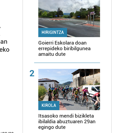
,
,
HIRIGINTZA
lan
Goierri Eskolara doan
errepideko biribilgunea
teko
amaitu dute
2
KIROLA
Itsasoko mendi bizikleta
ibilaldia abuztuaren 29an
egingo dute