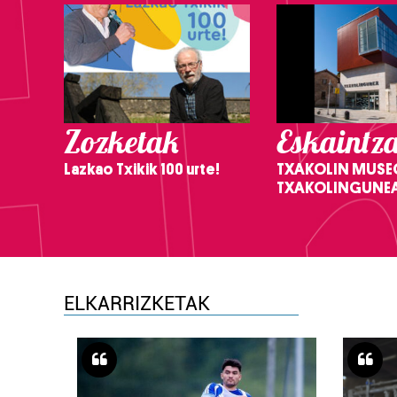
Zozketak
Eskaintz
Lazkao Txikik 100 urte!
TXAKOLIN MUSE
TXAKOLINGUNE
ELKARRIZKETAK