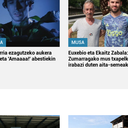
A
MUSA
rria ezagutzeko aukera
Euxebio eta Ekaitz Zabala
 eta 'Amaaaa!' abestiekin
Zumarragako mus txapelk
irabazi duten aita-semea