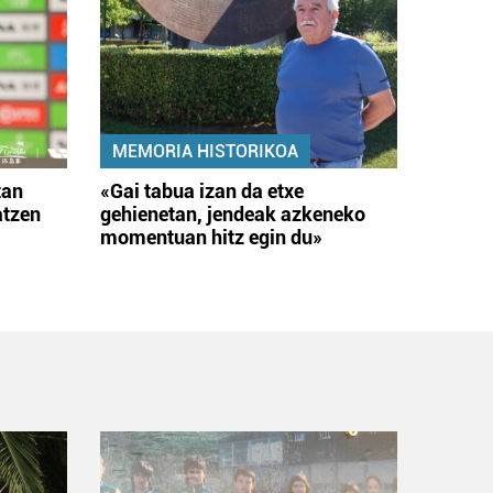
MEMORIA HISTORIKOA
tan
«Gai tabua izan da etxe
atzen
gehienetan, jendeak azkeneko
momentuan hitz egin du»