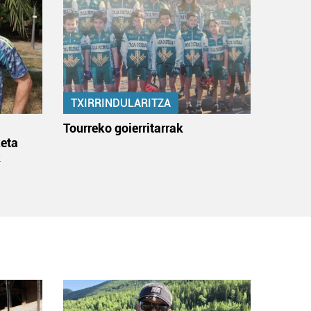
TXIRRINDULARITZA
:
Tourreko goierritarrak
eta
k