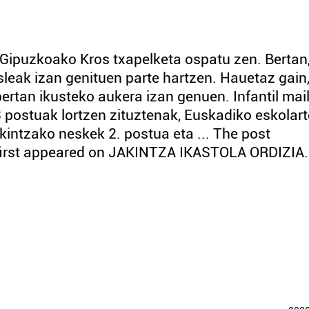
 Gipuzkoako Kros txapelketa ospatu zen. Bertan
asleak izan genituen parte hartzen. Hauetaz gain
bertan ikusteko aukera izan genuen. Infantil mai
 postuak lortzen zituztenak, Euskadiko eskolar
kintzako neskek 2. postua eta ... The post
 first appeared on JAKINTZA IKASTOLA ORDIZIA.