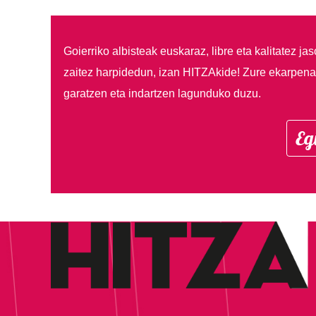
Goierriko albisteak euskaraz, libre eta kalitatez ja
zaitez harpidedun, izan HITZAkide!
Zure ekarpenar
garatzen eta indartzen lagunduko duzu.
Eg