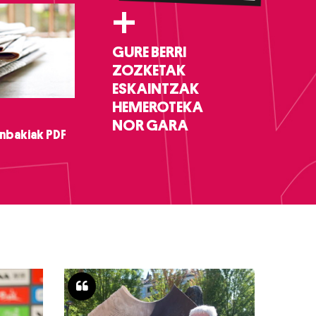
+
GURE BERRI
ZOZKETAK
ESKAINTZAK
HEMEROTEKA
NOR GARA
nbakiak PDF