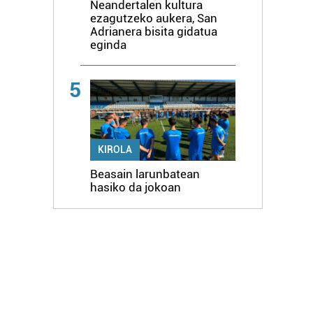
Neandertalen kultura
ezagutzeko aukera, San
Adrianera bisita gidatua
eginda
5
KIROLA
Beasain larunbatean
hasiko da jokoan