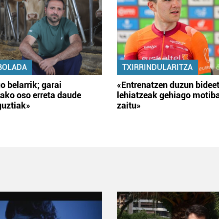
BOLADA
TXIRRINDULARITZA
o belarrik; garai
«Entrenatzen duzun bidee
ako oso erreta daude
lehiatzeak gehiago motib
guztiak»
zaitu»