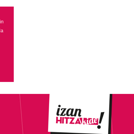
in
la