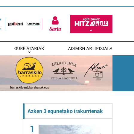
Sartu
GURE ATARIAK
ADIMEN ARTIFIZIALA
Azken 3 egunetako irakurrienak
1