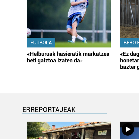
FUTBOLA
BERO 
«Helburuak hasieratik markatzea
«Ez dag
beti gaiztoa izaten da»
honetar
bazter 
ERREPORTAJEAK