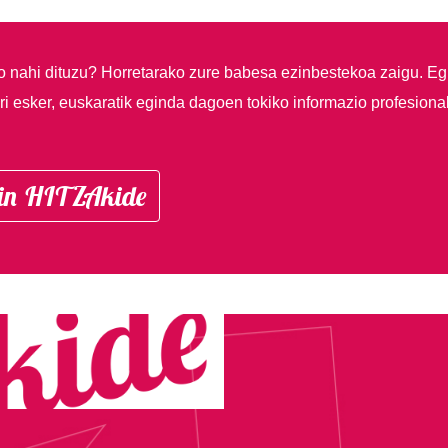
so nahi dituzu?
Horretarako zure babesa ezinbestekoa zaigu. Eg
i esker, euskaratik eginda dagoen tokiko informazio profesiona
in HITZAkide