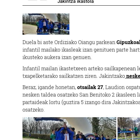
Jakintza ikastola
Duela bi aste Ordiziako Oiangu parkean
Gipuzkoak
infantil mailako ikasleak izan genituen parte hart
ikusteko aukera izan genuen.
Infantil mailan ikastetxeen arteko sailkapenean l
txapelketarako sailkatzen ziren. Jakintzako
neskek
Beraz, igande honetan,
otsailak 27
, Laudion ospat
nesken taldea osatzeko San Benitoko 2 ikasleen l
partaideak lortu (guztira 5 izango dira Jakintzak
osatzeko.