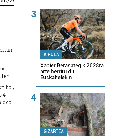
2
/
02
/
23
3
bertan
KIROLA
Xabier Berasategik 2028ra
ros
arte berritu du
uten.
Euskaltelekin
ri bai,
o 4
4
aldea
GIZARTEA