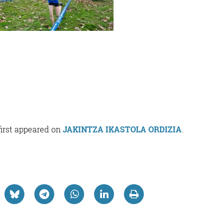
irst appeared on
JAKINTZA IKASTOLA ORDIZIA
.