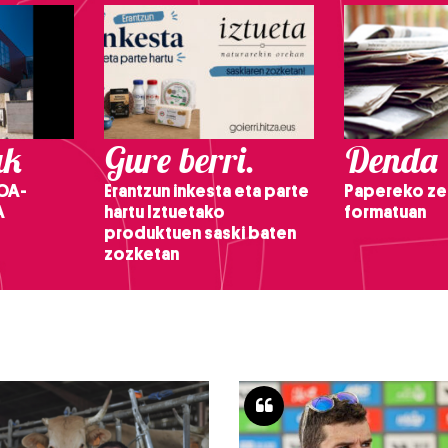
ak
Gure berri.
Denda
OA-
Erantzun inkesta eta parte
Papereko ze
A
hartu Iztuetako
formatuan
produktuen saski baten
zozketan