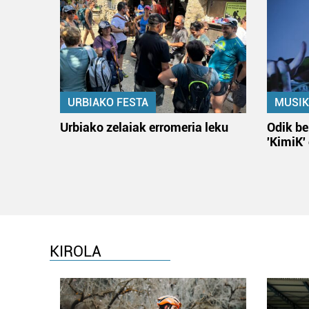
URBIAKO FESTA
MUSIK
Urbiako zelaiak erromeria leku
Odik be
'KimiK'
KIROLA