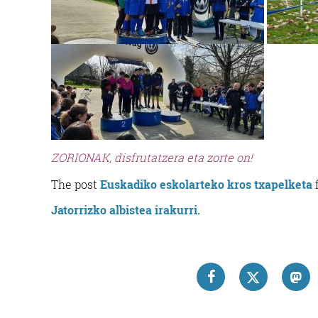
ZORIONAK, disfrutatzera eta zorte on!
The post
Euskadiko eskolarteko kros txapelketa
f
Jatorrizko albistea irakurri.