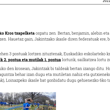
202
o Kros txapelketa
ospatu zen. Bertan, benjamin, alebin eta
zen. Hauetaz gain, Jakintzako ikasle diren federatuak ere, 
ehen 3 postuak lortzen zituztenak, Euskadiko eskolarteko k
 2. postua eta mutilak 1. postua
lorturik, sailkatzea lortu z
uko den krosean, Jakintzak bi taldeak bertan izango ditu. Ho
aguntza behar izan dugu eta mutiletan nahiz eta gutxienek
oak), Loinazpeko ikasle bat gonbidatu dugu gehienezko 6ko t