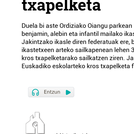
txapelketa
Duela bi aste Ordiziako Oiangu parkean
benjamin, alebin eta infantil mailako ik
Jakintzako ikasle diren federatuak ere, 
ikastetxeen arteko sailkapenean lehen 3
kros txapelketarako sailkatzen ziren. Ja
Euskadiko eskolarteko kros txapelketa