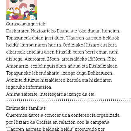
Guraso agurgarriak:
Euskararen Nazioarteko Eguna ate joka dugun honetan,
Topaguneak abian jarri duen “Haurren aurrean helduok
heldu” kanpainaren harira, Ordiziako Hitzaro euskara
elkarteak antolatu duen hitzaldi baten berri eman nahi
dizuegu. Azaroaren 25ean, arratsaldeko 18:30ean, Kike
Amonarriz, soziolinguistikan aditua eta Euskaltzaleen
Topaguneko lehendakaria, izango dugu Delikatuzen.
Atxikita dituzue hitzaldiaren kartela eta hizlariaren
inguruko informazioa.
Anima zaitezte, interesgarria izango da eta.
************************************************************
Estimadas familias:
Queremos daros a conocer una conferencia organizada
por Hitzaro de Ordizia en relación con la campaña
“Haurren aurrean helduak heldu” promovido por