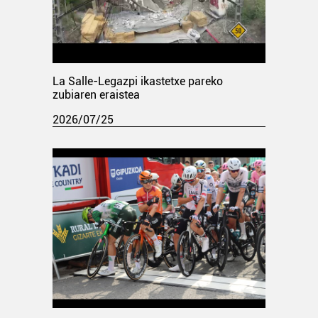
La Salle-Legazpi ikastetxe pareko
zubiaren eraistea
2026/07/25