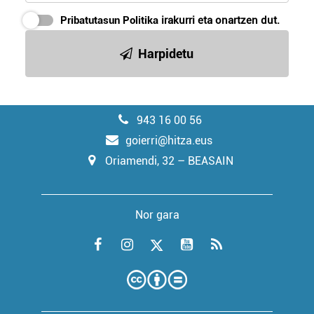
Pribatutasun Politika
irakurri eta onartzen dut.
Harpidetu
943 16 00 56
goierri@hitza.eus
Oriamendi, 32 – BEASAIN
Nor gara