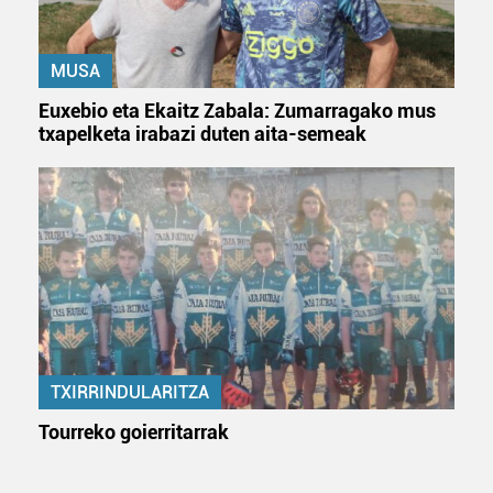
MUSA
Euxebio eta Ekaitz Zabala: Zumarragako mus
txapelketa irabazi duten aita-semeak
TXIRRINDULARITZA
Tourreko goierritarrak