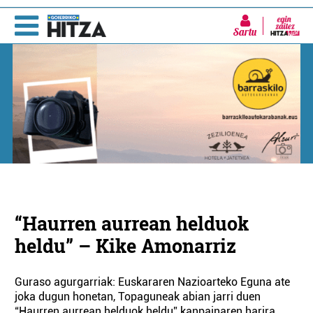
Sartu
“Haurren aurrean helduok
heldu” – Kike Amonarriz
Guraso agurgarriak: Euskararen Nazioarteko Eguna ate
joka dugun honetan, Topaguneak abian jarri duen
“Haurren aurrean helduok heldu” kanpainaren harira,