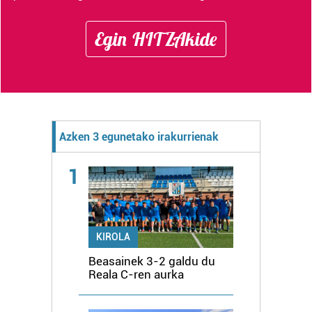
Egin HITZAkide
Azken 3 egunetako irakurrienak
1
KIROLA
Beasainek 3-2 galdu du
Reala C-ren aurka