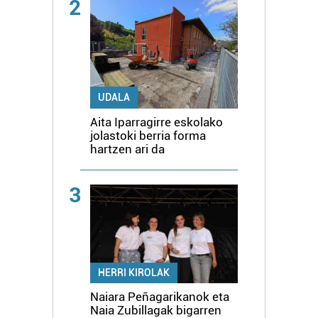
2
UDALA
Aita Iparragirre eskolako
jolastoki berria forma
hartzen ari da
3
HERRI KIROLAK
Naiara Peñagarikanok eta
Naia Zubillagak bigarren