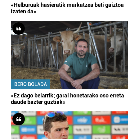
«Helburuak hasieratik markatzea beti gaiztoa
izaten da»
BERO BOLADA
«Ez dago belarrik; garai honetarako oso erreta
daude bazter guztiak»