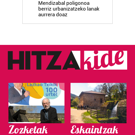
Mendizabal poligonoa
berriz urbanizatzeko lanak
aurrera doaz
Zozketak
Eskaintzak