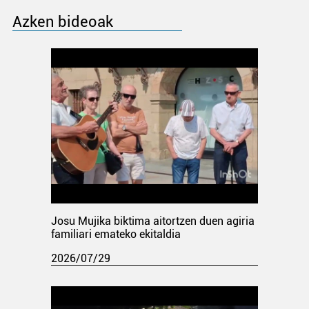
Azken bideoak
Josu Mujika biktima aitortzen duen agiria
familiari emateko ekitaldia
2026/07/29