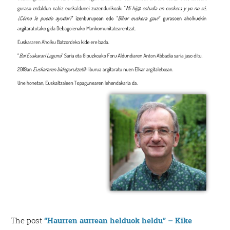
The post
“Haurren aurrean helduok heldu” – Kike