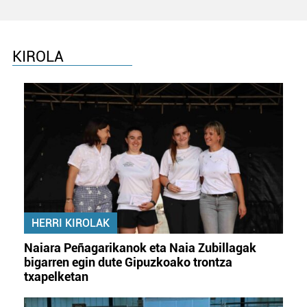
KIROLA
HERRI KIROLAK
Naiara Peñagarikanok eta Naia Zubillagak
bigarren egin dute Gipuzkoako trontza
txapelketan