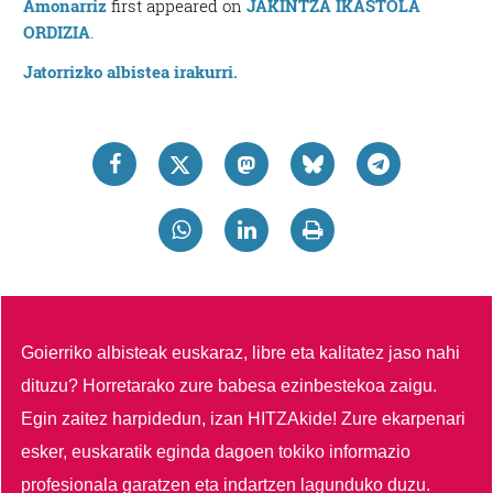
Amonarriz
first appeared on
JAKINTZA IKASTOLA
ORDIZIA
.
Jatorrizko albistea irakurri.
Goierriko albisteak euskaraz, libre eta kalitatez jaso nahi
dituzu?
Horretarako zure babesa ezinbestekoa zaigu.
Egin zaitez harpidedun, izan HITZAkide!
Zure ekarpenari
esker, euskaratik eginda dagoen tokiko informazio
profesionala garatzen eta indartzen lagunduko duzu.