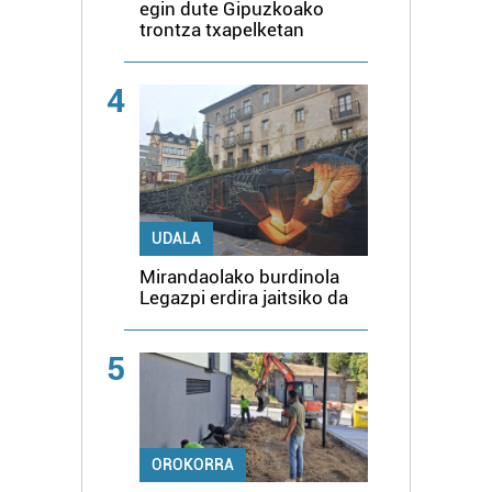
egin dute Gipuzkoako
trontza txapelketan
4
UDALA
Mirandaolako burdinola
Legazpi erdira jaitsiko da
5
OROKORRA