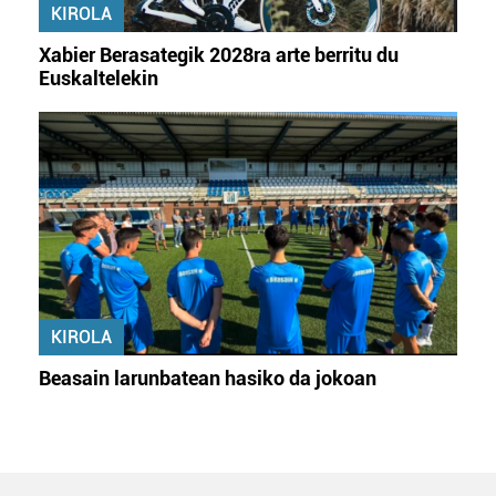
KIROLA
Xabier Berasategik 2028ra arte berritu du
Euskaltelekin
KIROLA
Beasain larunbatean hasiko da jokoan