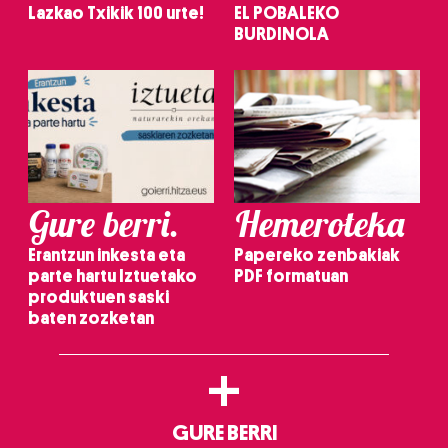
Lazkao Txikik 100 urte!
EL POBALEKO
BURDINOLA
Gure berri.
Hemeroteka
Erantzun inkesta eta
Papereko zenbakiak
parte hartu Iztuetako
PDF formatuan
produktuen saski
baten zozketan
+
GURE BERRI