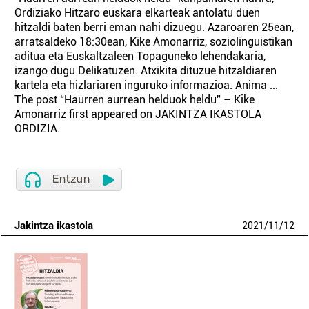
Ordiziako Hitzaro euskara elkarteak antolatu duen
hitzaldi baten berri eman nahi dizuegu. Azaroaren 25ean,
arratsaldeko 18:30ean, Kike Amonarriz, soziolinguistikan
aditua eta Euskaltzaleen Topaguneko lehendakaria,
izango dugu Delikatuzen. Atxikita dituzue hitzaldiaren
kartela eta hizlariaren inguruko informazioa. Anima ...
The post “Haurren aurrean helduok heldu” – Kike
Amonarriz first appeared on JAKINTZA IKASTOLA
ORDIZIA.
Jakintza ikastola
2021
/
11
/
12