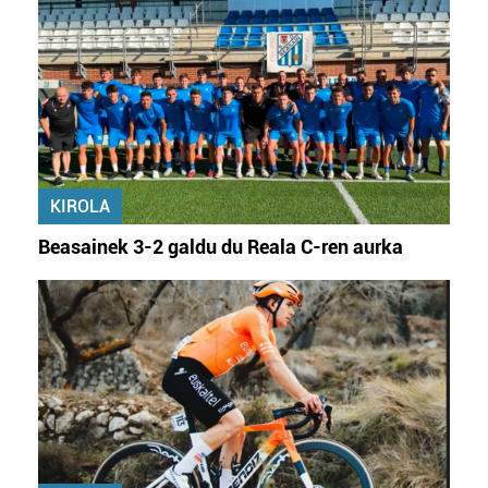
KIROLA
Beasainek 3-2 galdu du Reala C-ren aurka