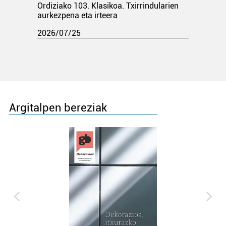
Ordiziako 103. Klasikoa. Txirrindularien
aurkezpena eta irteera
2026/07/25
Argitalpen bereziak