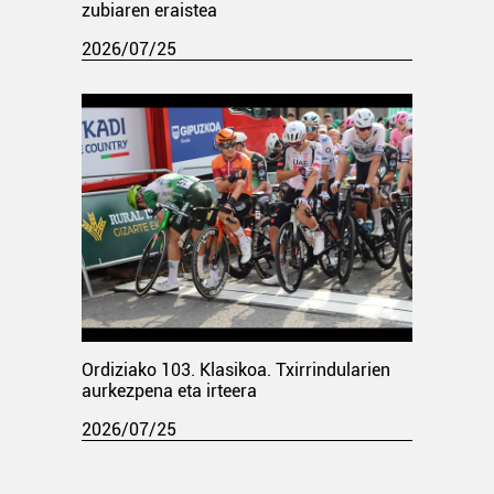
zubiaren eraistea
2026/07/25
Ordiziako 103. Klasikoa. Txirrindularien
aurkezpena eta irteera
2026/07/25