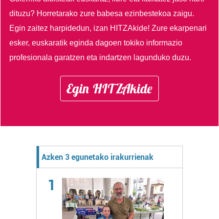
dituzu?
Horretarako zure babesa ezinbestekoa zaigu.
Egin zaitez harpidedun, izan HITZAkide!
Zure ekarpenari
esker, euskaratik eginda dagoen tokiko informazio
profesionala garatzen eta indartzen lagunduko duzu.
Egin HITZAkide
Azken 3 egunetako irakurrienak
1