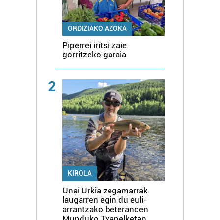
ORDIZIAKO AZOKA
Piperrei iritsi zaie
gorritzeko garaia
2
KIROLA
Unai Urkia zegamarrak
laugarren egin du euli-
arrantzako beteranoen
Munduko Txapelketan