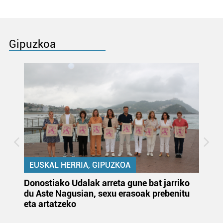
Gipuzkoa
EUSKAL HERRIA, GIPUZKOA
Donostiako Udalak arreta gune bat jarriko
Ur
du Aste Nagusian, sexu erasoak prebenitu
es
eta artatzeko
lu