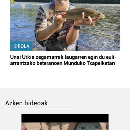
KIROLA
Unai Urkia zegamarrak laugarren egin du euli-
arrantzako beteranoen Munduko Txapelketan
Azken bideoak