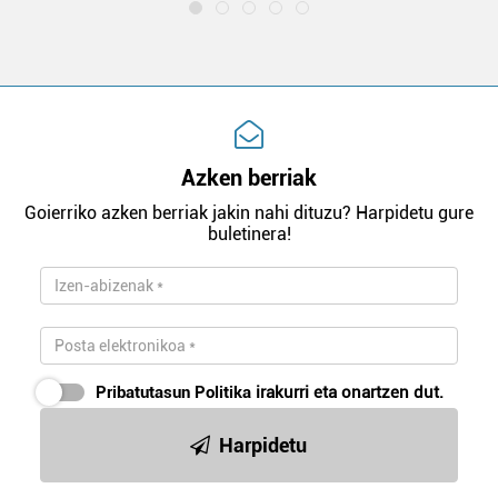
Azken berriak
Goierriko azken berriak jakin nahi dituzu? Harpidetu gure
buletinera!
Pribatutasun Politika
irakurri eta onartzen dut.
Harpidetu