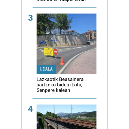
3
UDALA
Lazkaotik Beasainera
sartzeko bidea itxita,
Senpere kalean
4