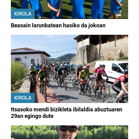
KIROLA
Beasain larunbatean hasiko da jokoan
KIROLA
Itsasoko mendi bizikleta ibilaldia abuztuaren
29an egingo dute