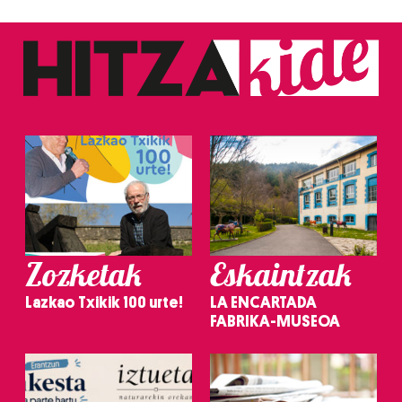
Zozketak
Eskaintzak
Lazkao Txikik 100 urte!
LA ENCARTADA
FABRIKA-MUSEOA