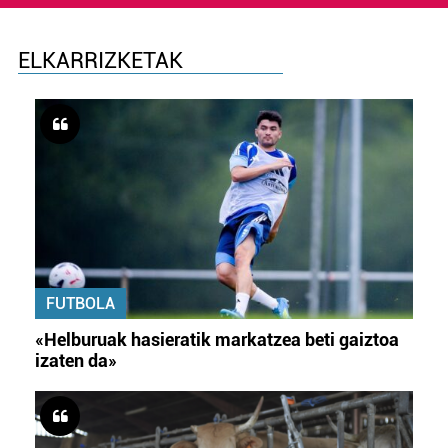
ELKARRIZKETAK
FUTBOLA
«Helburuak hasieratik markatzea beti gaiztoa
izaten da»