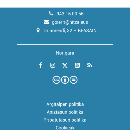
943 16 00 56
goierri@hitza.eus
Oriamendi, 32 – BEASAIN
Nor gara
Argitalpen politika
Aniztasun politika
Pribatutasun politika
Cookieak