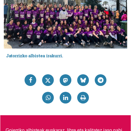
Jatorrizko albistea irakurri.
Goierriko albisteak euskaraz, libre eta kalitatez jaso nahi