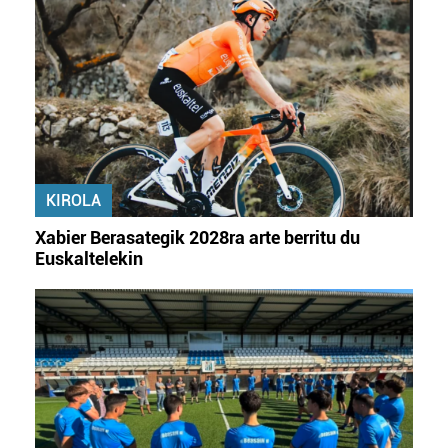
KIROLA
Xabier Berasategik 2028ra arte berritu du
Euskaltelekin