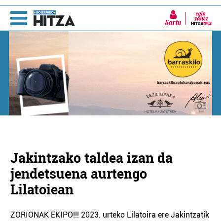
Sartu
Jakintzako taldea izan da
jendetsuena aurtengo
Lilatoiean
ZORIONAK EKIPO!!! 2023. urteko Lilatoira ere Jakintzatik