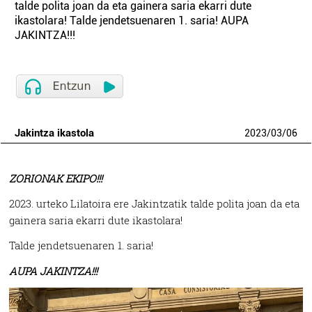
talde polita joan da eta gainera saria ekarri dute
ikastolara! Talde jendetsuenaren 1. saria! AUPA
JAKINTZA!!!
Jakintza ikastola
2023
/
03
/
06
ZORIONAK EKIPO!!!
2023. urteko Lilatoira ere Jakintzatik talde polita joan da eta
gainera saria ekarri dute ikastolara!
Talde jendetsuenaren 1. saria!
AUPA JAKINTZA!!!