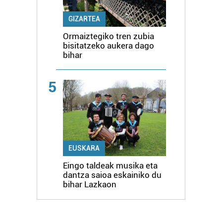
GIZARTEA
Ormaiztegiko tren zubia
bisitatzeko aukera dago
bihar
5
EUSKARA
Eingo taldeak musika eta
dantza saioa eskainiko du
bihar Lazkaon