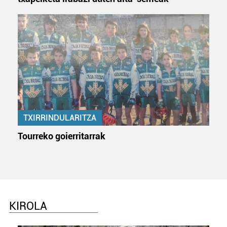
TXIRRINDULARITZA
Tourreko goierritarrak
KIROLA