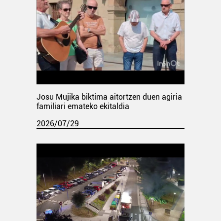
Josu Mujika biktima aitortzen duen agiria
familiari emateko ekitaldia
2026/07/29