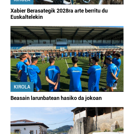
Xabier Berasategik 2028ra arte berritu du
Euskaltelekin
KIROLA
Beasain larunbatean hasiko da jokoan