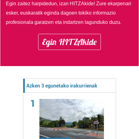
Egin zaitez harpidedun, izan HITZAkide!
Zure ekarpenari
esker, euskaratik eginda dagoen tokiko informazio
profesionala garatzen eta indartzen lagunduko duzu.
Egin HITZAkide
Azken 3 egunetako irakurrienak
1