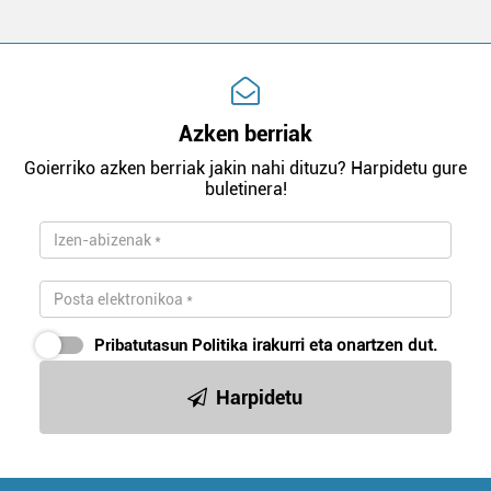
Azken berriak
Goierriko azken berriak jakin nahi dituzu? Harpidetu gure
buletinera!
Pribatutasun Politika
irakurri eta onartzen dut.
Harpidetu