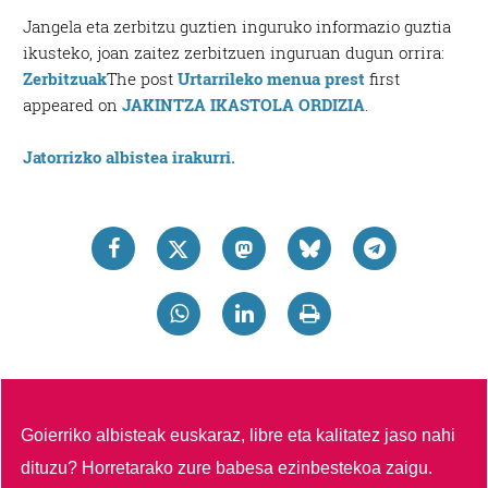
Jangela eta zerbitzu guztien inguruko informazio guztia
ikusteko, joan zaitez zerbitzuen inguruan dugun orrira:
Zerbitzuak
The post
Urtarrileko menua prest
first
appeared on
JAKINTZA IKASTOLA ORDIZIA
.
Jatorrizko albistea irakurri.
Goierriko albisteak euskaraz, libre eta kalitatez jaso nahi
dituzu?
Horretarako zure babesa ezinbestekoa zaigu.