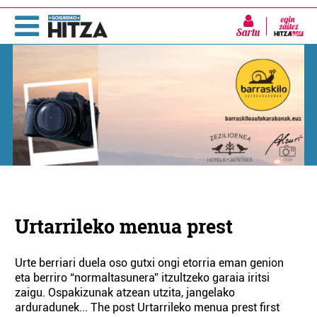
Sartu
Urtarrileko menua prest
Urte berriari duela oso gutxi ongi etorria eman genion
eta berriro “normaltasunera” itzultzeko garaia iritsi
zaigu. Ospakizunak atzean utzita, jangelako
arduradunek... The post Urtarrileko menua prest first