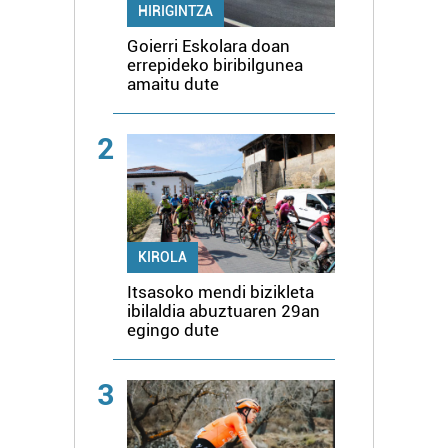
HIRIGINTZA
Goierri Eskolara doan
errepideko biribilgunea
amaitu dute
2
KIROLA
Itsasoko mendi bizikleta
ibilaldia abuztuaren 29an
egingo dute
3