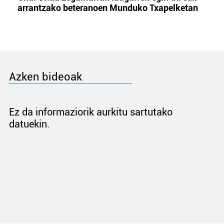
arrantzako beteranoen Munduko Txapelketan
Azken bideoak
Ez da informaziorik aurkitu sartutako
datuekin.