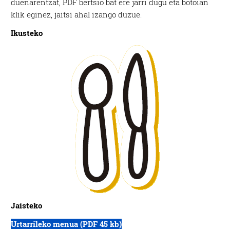
duenarentzat, PDF bertsio bat ere jarri dugu eta botoian
klik eginez, jaitsi ahal izango duzue.
Ikusteko
Jaisteko
Urtarrileko menua (PDF 45 kb)