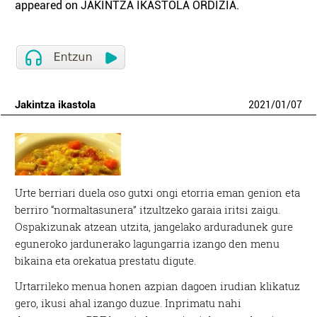
appeared on JAKINTZA IKASTOLA ORDIZIA.
Jakintza ikastola
2021
/
01
/
07
Urte berriari duela oso gutxi ongi etorria eman genion eta
berriro “normaltasunera” itzultzeko garaia iritsi zaigu.
Ospakizunak atzean utzita, jangelako arduradunek gure
eguneroko jardunerako lagungarria izango den menu
bikaina eta orekatua prestatu digute.
Urtarrileko menua honen azpian dagoen irudian klikatuz
gero, ikusi ahal izango duzue. Inprimatu nahi