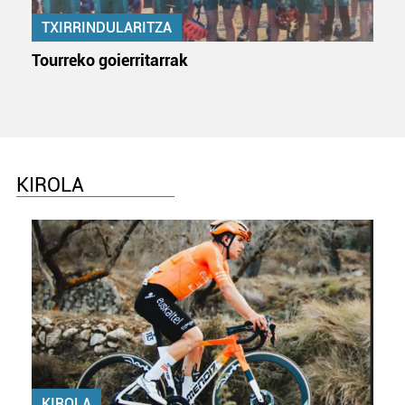
TXIRRINDULARITZA
Tourreko goierritarrak
KIROLA
KIROLA