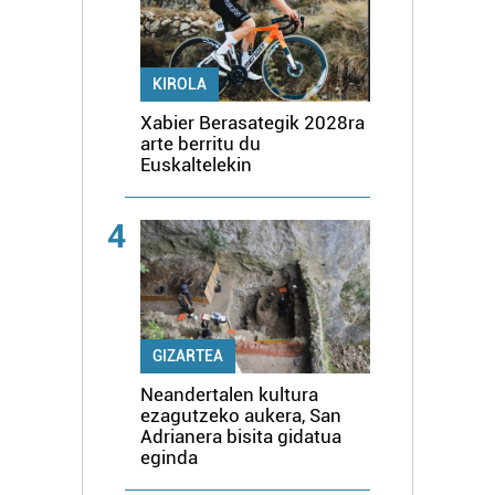
KIROLA
Xabier Berasategik 2028ra
arte berritu du
Euskaltelekin
4
GIZARTEA
Neandertalen kultura
ezagutzeko aukera, San
Adrianera bisita gidatua
eginda