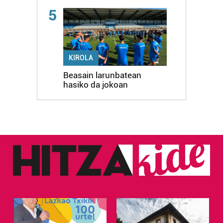
5
KIROLA
Beasain larunbatean
hasiko da jokoan