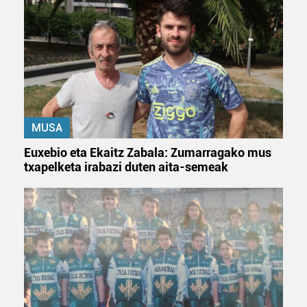
MUSA
Euxebio eta Ekaitz Zabala: Zumarragako mus
txapelketa irabazi duten aita-semeak