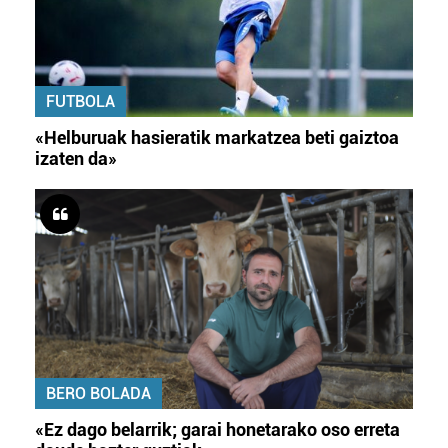
FUTBOLA
«Helburuak hasieratik markatzea beti gaiztoa
izaten da»
BERO BOLADA
«Ez dago belarrik; garai honetarako oso erreta