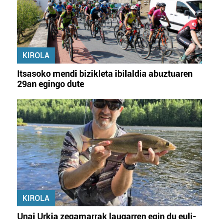
KIROLA
Itsasoko mendi bizikleta ibilaldia abuztuaren
29an egingo dute
KIROLA
Unai Urkia zegamarrak laugarren egin du euli-