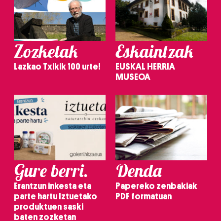
Zozketak
Eskaintzak
Lazkao Txikik 100 urte!
EUSKAL HERRIA
MUSEOA
Gure berri.
Denda
Erantzun inkesta eta
Papereko zenbakiak
parte hartu Iztuetako
PDF formatuan
produktuen saski
baten zozketan