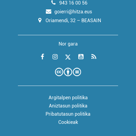
943 16 00 56
goierri@hitza.eus
Oriamendi, 32 – BEASAIN
Nor gara
Argitalpen politika
Aniztasun politika
Pribatutasun politika
Cookieak