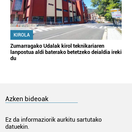
KIROLA
Zumarragako Udalak kirol teknikariaren
lanpostua aldi baterako betetzeko deialdia ireki
du
Azken bideoak
Ez da informaziorik aurkitu sartutako
datuekin.