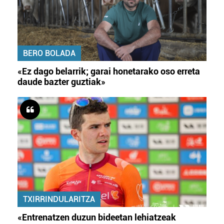
BERO BOLADA
«Ez dago belarrik; garai honetarako oso erreta
daude bazter guztiak»
TXIRRINDULARITZA
«Entrenatzen duzun bideetan lehiatzeak