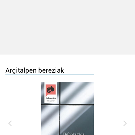
Argitalpen bereziak