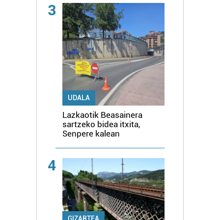
3
UDALA
Lazkaotik Beasainera
sartzeko bidea itxita,
Senpere kalean
4
GIZARTEA