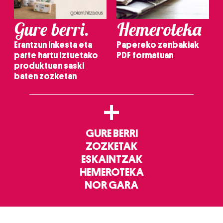
Gure berri.
Hemeroteka
Erantzun inkesta eta
Papereko zenbakiak
parte hartu Iztuetako
PDF formatuan
produktuen saski
baten zozketan
+
GURE BERRI
ZOZKETAK
ESKAINTZAK
HEMEROTEKA
NOR GARA