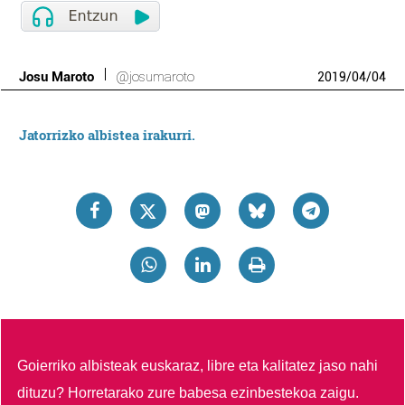
Josu Maroto
@josumaroto
2019
/
04
/
04
Jatorrizko albistea irakurri.
Goierriko albisteak euskaraz, libre eta kalitatez jaso nahi
dituzu?
Horretarako zure babesa ezinbestekoa zaigu.