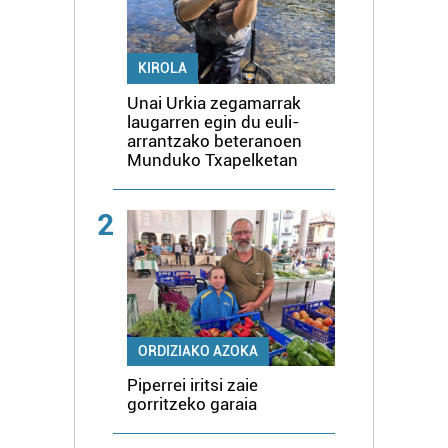
KIROLA
Unai Urkia zegamarrak
laugarren egin du euli-
arrantzako beteranoen
Munduko Txapelketan
2
ORDIZIAKO AZOKA
Piperrei iritsi zaie
gorritzeko garaia