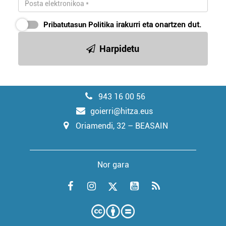
Pribatutasun Politika
irakurri eta onartzen dut.
Harpidetu
943 16 00 56
goierri@hitza.eus
Oriamendi, 32 – BEASAIN
Nor gara