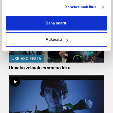
deklaraziotik edo Privacy triggerean klikatuz.
Xehetasunak ikusi
If you allow, we would also like to:
Collect information about your geographical
Dena onartu
location which can be accurate to within several
meters
Aukeratu
Identify your device by actively scanning it for
specific characteristics (fingerprinting)
Find out more about how your personal data is processed
URBIAKO FESTA
and set your preferences in the
details section
.
Urbiako zelaiak erromeria leku
Guk eta gure bazkideek zure datu pertsonalak
prozesatzen ditugu, zure IP zenbakia, besteak beste,
teknologia erabiliz, cookieak adibidez, iragarki eta eduki
pertsonalizatuak eskaintzeko, iragarkiak eta edukia
neurtzeko, jendeari buruzko informazioa biltzeko eta
produktuak garatzeko. Zure datuak nork eta zertarako
erabiltzen dituen hauta dezakezu.