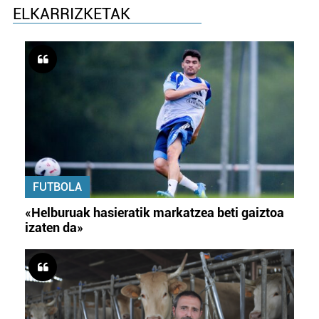
ELKARRIZKETAK
FUTBOLA
«Helburuak hasieratik markatzea beti gaiztoa
izaten da»