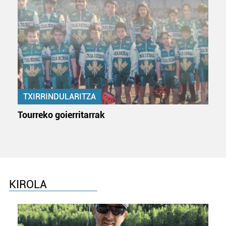
TXIRRINDULARITZA
Tourreko goierritarrak
KIROLA