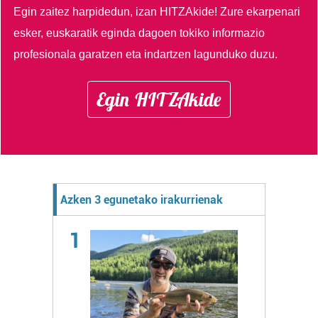
Egin zaitez harpidedun, izan HITZAkide!
Zure ekarpenari
esker, euskaratik eginda dagoen tokiko informazio
profesionala garatzen eta indartzen lagunduko duzu.
Egin HITZAkide
Azken 3 egunetako irakurrienak
1