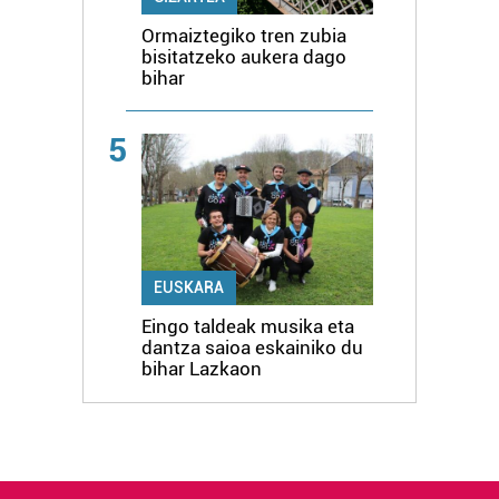
Ormaiztegiko tren zubia
bisitatzeko aukera dago
bihar
5
EUSKARA
Eingo taldeak musika eta
dantza saioa eskainiko du
bihar Lazkaon