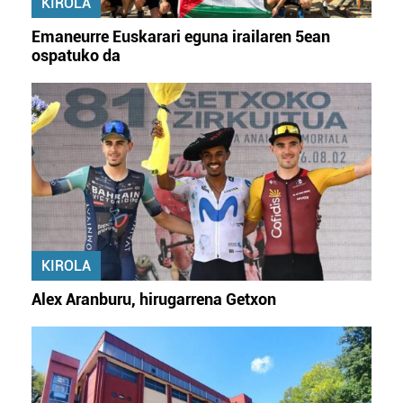
KIROLA
Emaneurre Euskarari eguna irailaren 5ean
ospatuko da
KIROLA
Alex Aranburu, hirugarrena Getxon