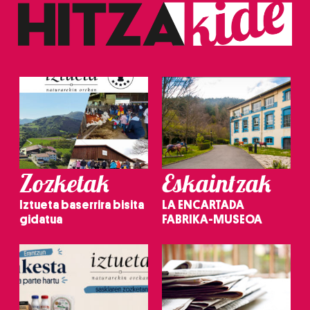
Zozketak
Eskaintzak
Iztueta baserrira bisita
LA ENCARTADA
gidatua
FABRIKA-MUSEOA