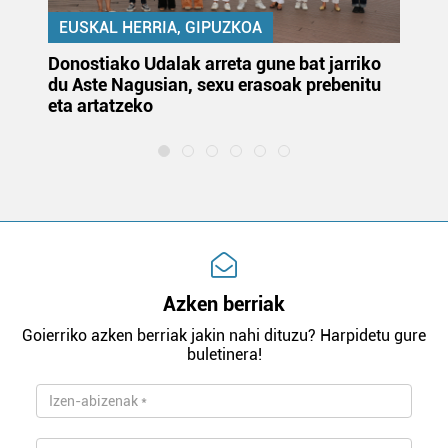
EUSKAL HERRIA, GIPUZKOA
Donostiako Udalak arreta gune bat jarriko
Ur
du Aste Nagusian, sexu erasoak prebenitu
es
eta artatzeko
lu
Azken berriak
Goierriko azken berriak jakin nahi dituzu? Harpidetu gure
buletinera!