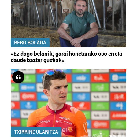
BERO BOLADA
«Ez dago belarrik; garai honetarako oso erreta
daude bazter guztiak»
TXIRRINDULARITZA