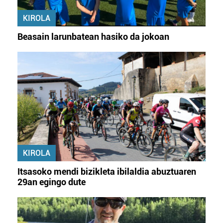
KIROLA
Beasain larunbatean hasiko da jokoan
KIROLA
Itsasoko mendi bizikleta ibilaldia abuztuaren
29an egingo dute