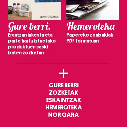
Gure berri.
Hemeroteka
Erantzun inkesta eta
Papereko zenbakiak
parte hartu Iztuetako
PDF formatuan
produktuen saski
baten zozketan
+
GURE BERRI
ZOZKETAK
ESKAINTZAK
HEMEROTEKA
NOR GARA