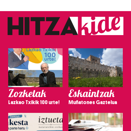
Zozketak
Eskaintzak
Lazkao Txikik 100 urte!
Muñatones Gaztelua