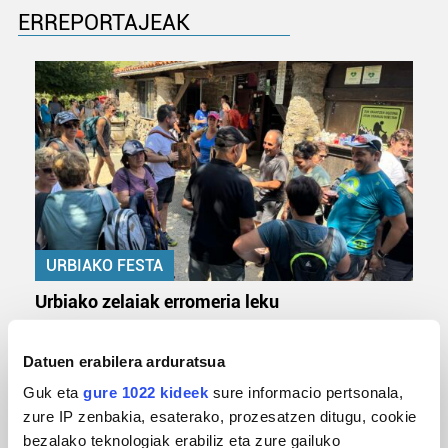
ERREPORTAJEAK
URBIAKO FESTA
Urbiako zelaiak erromeria leku
Datuen erabilera arduratsua
Guk eta
gure 1022 kideek
sure informacio pertsonala,
zure IP zenbakia, esaterako, prozesatzen ditugu, cookie
bezalako teknologiak erabiliz eta zure gailuko