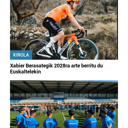
fitxategiak erabiltzen ditu. Zure esperientzia eta
zerbitzuak hobetzeko asmoz, cookie teknologiaz
baliatzen gara. Ohar hau onartuz gero, teknologia hori
erabiltzeko baimen esplizitua ematen diguzu.
Gehiago
irakurri
KIROLA
Xabier Berasategik 2028ra arte berritu du
Euskaltelekin