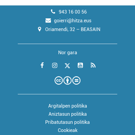
943 16 00 56
goierri@hitza.eus
Oriamendi, 32 – BEASAIN
Nor gara
Argitalpen politika
Aniztasun politika
Pribatutasun politika
Cookieak