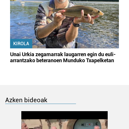
KIROLA
Unai Urkia zegamarrak laugarren egin du euli-
arrantzako beteranoen Munduko Txapelketan
Azken bideoak