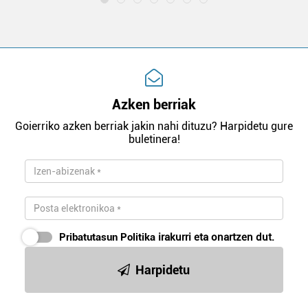
Azken berriak
Goierriko azken berriak jakin nahi dituzu? Harpidetu gure
buletinera!
Pribatutasun Politika
irakurri eta onartzen dut.
Harpidetu