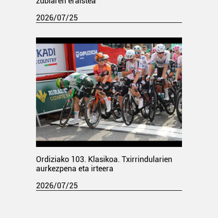
zubiaren eraistea
2026/07/25
Ordiziako 103. Klasikoa. Txirrindularien
aurkezpena eta irteera
2026/07/25