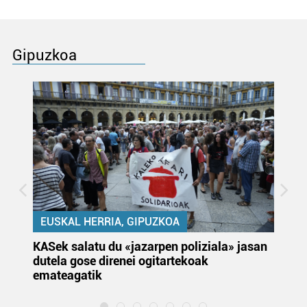
Gipuzkoa
EUSKAL HERRIA, GIPUZKOA
KASek salatu du «jazarpen poliziala» jasan
Pa
dutela gose direnei ogitartekoak
da
emateagatik
«s