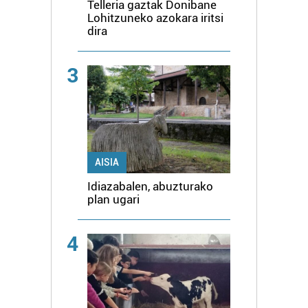
Telleria gaztak Donibane
Lohitzuneko azokara iritsi
dira
3
AISIA
Idiazabalen, abuzturako
plan ugari
4