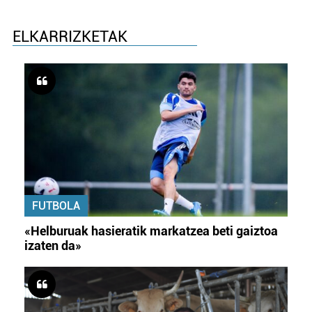
ELKARRIZKETAK
FUTBOLA
«Helburuak hasieratik markatzea beti gaiztoa
izaten da»