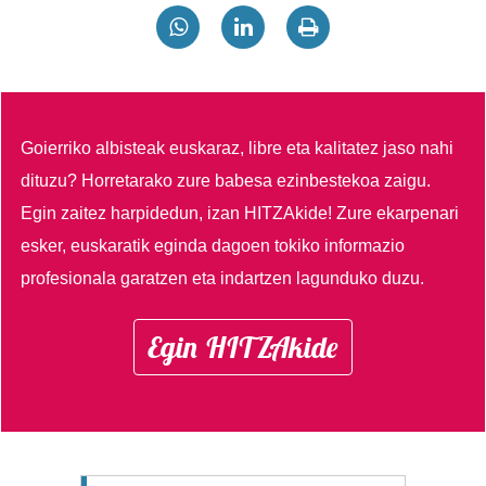
Goierriko albisteak euskaraz, libre eta kalitatez jaso nahi
dituzu?
Horretarako zure babesa ezinbestekoa zaigu.
Egin zaitez harpidedun, izan HITZAkide!
Zure ekarpenari
esker, euskaratik eginda dagoen tokiko informazio
profesionala garatzen eta indartzen lagunduko duzu.
Egin HITZAkide