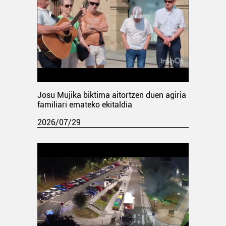
Josu Mujika biktima aitortzen duen agiria
familiari emateko ekitaldia
2026/07/29