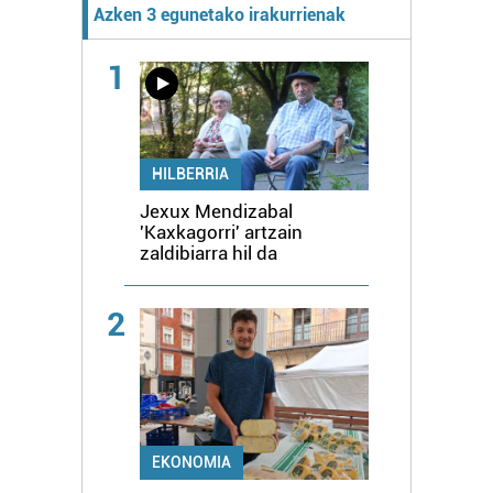
Azken 3 egunetako irakurrienak
1
HILBERRIA
Jexux Mendizabal
'Kaxkagorri' artzain
zaldibiarra hil da
2
EKONOMIA