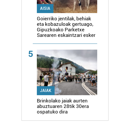
AISIA
Goierriko jentilak, behiak
eta kobazuloak gertuago,
Gipuzkoako Parketxe
Sarearen eskaintzari esker
5
JAIAK
Brinkolako jaiak aurten
abuztuaren 28tik 30era
ospatuko dira