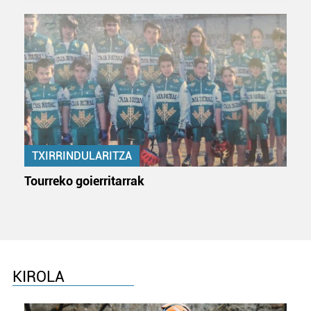
prozesatzen ditugu, zure IP zenbakia, besteak beste,
teknologia erabiliz, cookieak adibidez, iragarki eta eduki
pertsonalizatuak eskaintzeko, iragarkiak eta edukia
neurtzeko, jendeari buruzko informazioa biltzeko eta
produktuak garatzeko. Zure datuak nork eta zertarako
erabiltzen dituen hauta dezakezu.
Bazkide batzuek ez dizute baimenik eskatzen, eta beren
interes komertzial legitimoetan babesten dira. Ikusi gure
bazkideen zerrenda, beren ustez zein helburutarako
TXIRRINDULARITZA
duten interes legitimoa eta horren aurka nola egin
Tourreko goierritarrak
dezakezun ikusteko.
Lortu zure datu pertsonalak prozesatzeko moduari
buruzko informazio gehiago eta ezarri zure lehentasunak
datuen atalean. Edozein unetan alda edo ken dezakezu
zure baimena Cookieen adierazpenean.
KIROLA
Webgune honek cookie propioak eta hirugarrenen cookie-