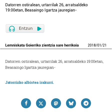
Datorren ostiralean, urtarrilak 26, arratsaldeko
19:00etan, Beasaingo Igartza jauregian-
Lemniskata Goierriko zientzia sare herrikoia
2018
/
01
/
21
Datorren ostiralean, urtarrilak 26, arratsaldeko 19:00etan,
Beasaingo Igartza jauregian-
Jatorrizko albistea irakurri.