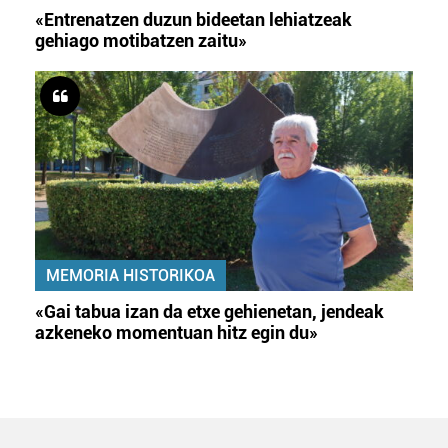
«Entrenatzen duzun bideetan lehiatzeak
gehiago motibatzen zaitu»
MEMORIA HISTORIKOA
«Gai tabua izan da etxe gehienetan, jendeak
azkeneko momentuan hitz egin du»