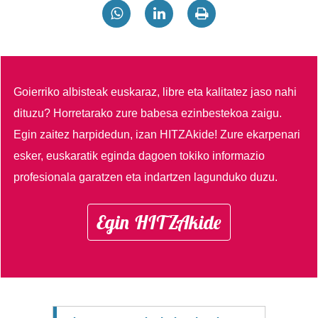
Goierriko albisteak euskaraz, libre eta kalitatez jaso nahi
dituzu?
Horretarako zure babesa ezinbestekoa zaigu.
Egin zaitez harpidedun, izan HITZAkide!
Zure ekarpenari
esker, euskaratik eginda dagoen tokiko informazio
profesionala garatzen eta indartzen lagunduko duzu.
Egin HITZAkide