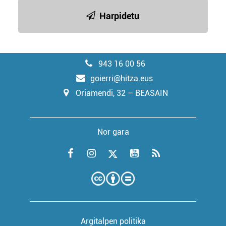
Harpidetu
943 16 00 56
goierri@hitza.eus
Oriamendi, 32 – BEASAIN
Nor gara
Argitalpen politika