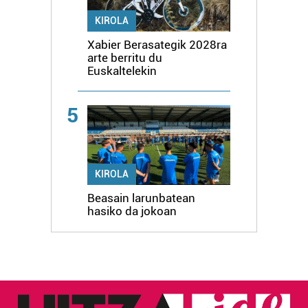
KIROLA
Xabier Berasategik 2028ra
arte berritu du
Euskaltelekin
5
KIROLA
Beasain larunbatean
hasiko da jokoan