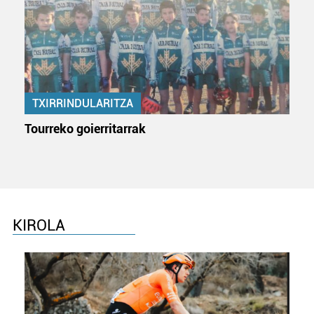
TXIRRINDULARITZA
Tourreko goierritarrak
KIROLA