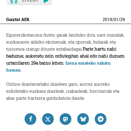
Goiztiri AEK
2019
/
01
/
29
Egunerokotasuna duten gaiak landuko dira; sare sozialak,
euskararen aldeko ekimenak, eta oporrak, bidaiak eta
turismoa izango dituzte eztabaidagai.
Parte hartu nahi
baduzue, aukeratu zein ordutegitan ahal edo nahi duzuen
urtarrilaren 29a baino lehen
.
Izena emateko sakatu
hemen
.
Online ikastaroetako ikasleez gain, aurrez aurreko
eskoletako euskara ikasleak, irakasleak, herritarrak eta
abar parte hartzera gonbidatuta daude.