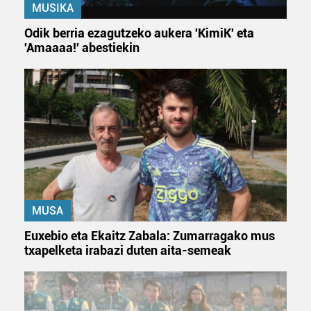
MUSIKA
Webgune honek cookie propioak eta hirugarrenen cookie-
Odik berria ezagutzeko aukera 'KimiK' eta
fitxategiak erabiltzen ditu. Zure esperientzia eta
'Amaaaa!' abestiekin
zerbitzuak hobetzeko asmoz, cookie teknologiaz
baliatzen gara. Ohar hau onartuz gero, teknologia hori
erabiltzeko baimen esplizitua ematen diguzu.
Gehiago
irakurri
MUSA
Euxebio eta Ekaitz Zabala: Zumarragako mus
txapelketa irabazi duten aita-semeak