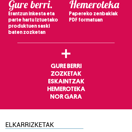
Gure berri.
Hemeroteka
Erantzun inkesta eta
Papereko zenbakiak
parte hartu Iztuetako
PDF formatuan
produktuen saski
baten zozketan
+
GURE BERRI
ZOZKETAK
ESKAINTZAK
HEMEROTEKA
NOR GARA
ELKARRIZKETAK