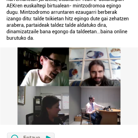
AEKren euskaltegi birtualean- mintzodromoa egingo
dugu. Mintzodromo arruntaren ezaugarri berberak
izango ditu: talde txikietan hitz egingo dute gai zehatzen
arabera, partaideak taldez talde aldatuko dira,
dinamizatzaile bana egongo da taldeetan...baina online
burutuko da.