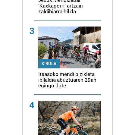
Jexux Mendizabal
'Kaxkagorri' artzain
zaldibiarra hil da
3
KIROLA
Itsasoko mendi bizikleta
ibilaldia abuztuaren 29an
egingo dute
4