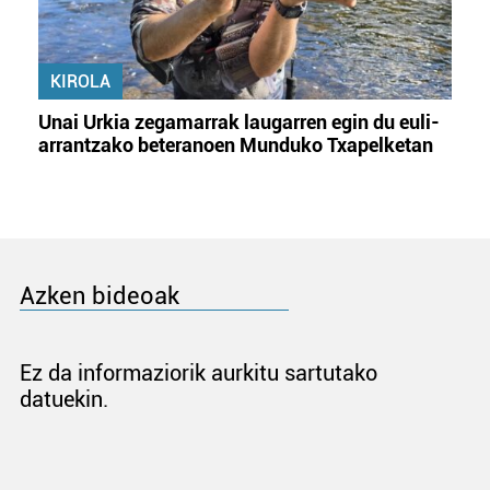
KIROLA
Unai Urkia zegamarrak laugarren egin du euli-
arrantzako beteranoen Munduko Txapelketan
Azken bideoak
Ez da informaziorik aurkitu sartutako
datuekin.