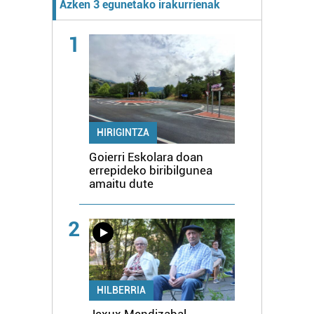
Azken 3 egunetako irakurrienak
1
HIRIGINTZA
Goierri Eskolara doan
errepideko biribilgunea
amaitu dute
2
HILBERRIA