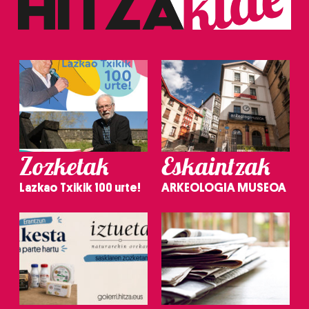
Zozketak
Eskaintzak
Lazkao Txikik 100 urte!
ARKEOLOGIA MUSEOA