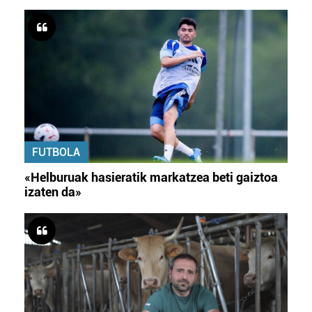
FUTBOLA
«Helburuak hasieratik markatzea beti gaiztoa
izaten da»