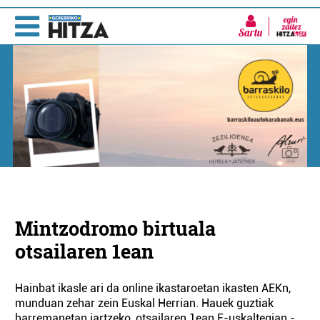
Sartu
Mintzodromo birtuala
otsailaren 1ean
Hainbat ikasle ari da online ikastaroetan ikasten AEKn,
munduan zehar zein Euskal Herrian. Hauek guztiak
harremanetan jartzeko, otsailaren 1ean E-uskaltegian -