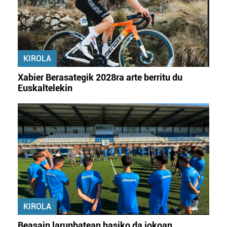
KIROLA
Xabier Berasategik 2028ra arte berritu du
Euskaltelekin
KIROLA
Beasain larunbatean hasiko da jokoan