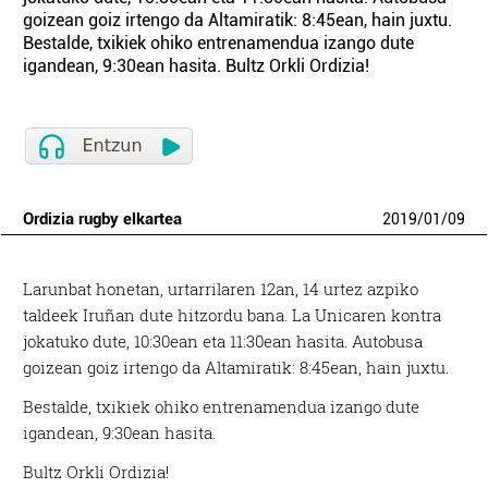
goizean goiz irtengo da Altamiratik: 8:45ean, hain juxtu.
Bestalde, txikiek ohiko entrenamendua izango dute
igandean, 9:30ean hasita. Bultz Orkli Ordizia!
Ordizia rugby elkartea
2019
/
01
/
09
Larunbat honetan, urtarrilaren 12an, 14 urtez azpiko
taldeek Iruñan dute hitzordu bana. La Unicaren kontra
jokatuko dute, 10:30ean eta 11:30ean hasita. Autobusa
goizean goiz irtengo da Altamiratik: 8:45ean, hain juxtu.
Bestalde, txikiek ohiko entrenamendua izango dute
igandean, 9:30ean hasita.
Bultz Orkli Ordizia!