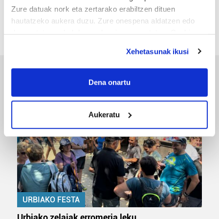
«Gai tabua izan da etxe gehienetan, jendeak
Zure datuak nork eta zertarako erabiltzen dituen
azkeneko momentuan hitz egin du»
hautatzeko aukera duzu. Zure onespena aldatzen edo
deuseztatzen ahal duzu edozein momentutan, Cookie
deklaraziotik edo Privacy triggerean klikatuz.
Xehetasunak ikusi
If you allow, we would also like to:
ERREPORTAJEAK
Collect information about your geographical
Dena onartu
location which can be accurate to within several
meters
Aukeratu
Identify your device by actively scanning it for
specific characteristics (fingerprinting)
Find out more about how your personal data is processed
and set your preferences in the
details section
.
Guk eta gure bazkideek zure datu pertsonalak
prozesatzen ditugu, zure IP zenbakia, besteak beste,
URBIAKO FESTA
teknologia erabiliz, cookieak adibidez, iragarki eta eduki
pertsonalizatuak eskaintzeko, iragarkiak eta edukia
Urbiako zelaiak erromeria leku