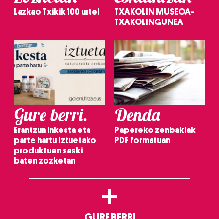
Lazkao Txikik 100 urte!
TXAKOLIN MUSEOA-
TXAKOLINGUNEA
Gure berri.
Denda
Erantzun inkesta eta
Papereko zenbakiak
parte hartu Iztuetako
PDF formatuan
produktuen saski
baten zozketan
+
GURE BERRI