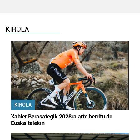
KIROLA
KIROLA
Xabier Berasategik 2028ra arte berritu du
Euskaltelekin