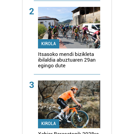
2
KIROLA
Itsasoko mendi bizikleta
ibilaldia abuztuaren 29an
egingo dute
3
KIROLA
Xabier Berasategik 2028ra