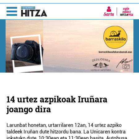
Sartu
14 urtez azpikoak Iruñara
joango dira
Larunbat honetan, urtarrilaren 12an, 14 urtez azpiko
taldeek Iruñan dute hitzordu bana. La Unicaren kontra
jokatuko dute, 10:30ean eta 11:30ean hasita. Autobusa