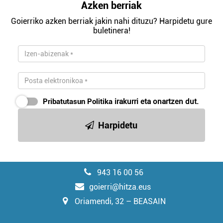
Azken berriak
Goierriko azken berriak jakin nahi dituzu? Harpidetu gure
buletinera!
Pribatutasun Politika
irakurri eta onartzen dut.
Harpidetu
943 16 00 56
goierri@hitza.eus
Oriamendi, 32 – BEASAIN