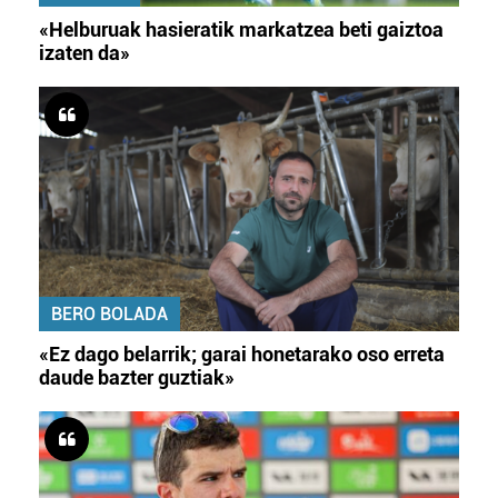
«Helburuak hasieratik markatzea beti gaiztoa
izaten da»
BERO BOLADA
«Ez dago belarrik; garai honetarako oso erreta
daude bazter guztiak»