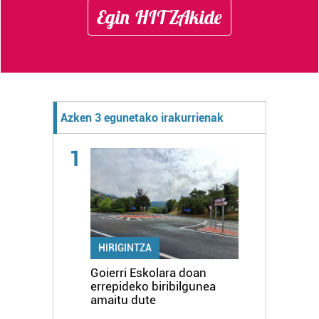
Egin HITZAkide
Azken 3 egunetako irakurrienak
1
HIRIGINTZA
Goierri Eskolara doan
errepideko biribilgunea
amaitu dute