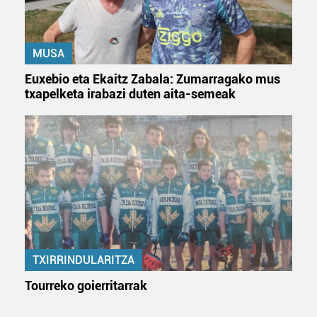
erabiltzeko baimen esplizitua ematen diguzu.
Gehiago
irakurri
MUSA
Euxebio eta Ekaitz Zabala: Zumarragako mus
txapelketa irabazi duten aita-semeak
TXIRRINDULARITZA
Tourreko goierritarrak