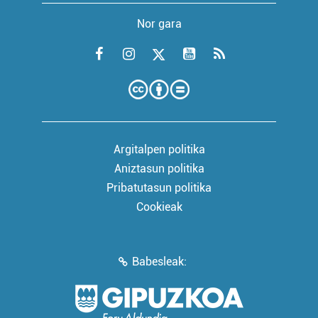
Nor gara
Argitalpen politika
Aniztasun politika
Pribatutasun politika
Cookieak
Babesleak: