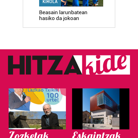
KIROLA
Beasain larunbatean
hasiko da jokoan
Zozketak
Eskaintzak