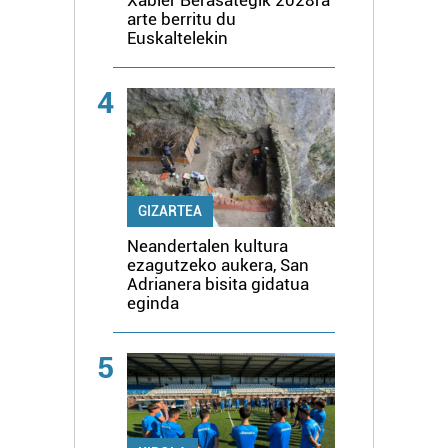
arte berritu du
Euskaltelekin
4
GIZARTEA
Neandertalen kultura
ezagutzeko aukera, San
Adrianera bisita gidatua
eginda
5