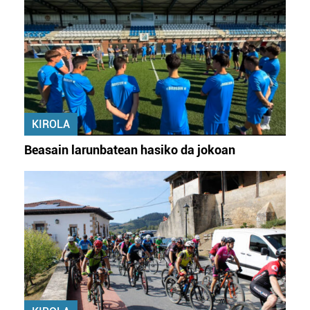
KIROLA
Beasain larunbatean hasiko da jokoan