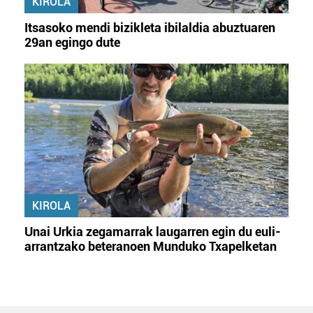
KIROLA
Itsasoko mendi bizikleta ibilaldia abuztuaren
29an egingo dute
KIROLA
Unai Urkia zegamarrak laugarren egin du euli-
arrantzako beteranoen Munduko Txapelketan