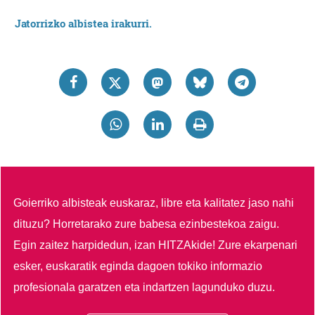
Jatorrizko albistea irakurri.
Goierriko albisteak euskaraz, libre eta kalitatez jaso nahi
dituzu?
Horretarako zure babesa ezinbestekoa zaigu.
Egin zaitez harpidedun, izan HITZAkide!
Zure ekarpenari
esker, euskaratik eginda dagoen tokiko informazio
profesionala garatzen eta indartzen lagunduko duzu.