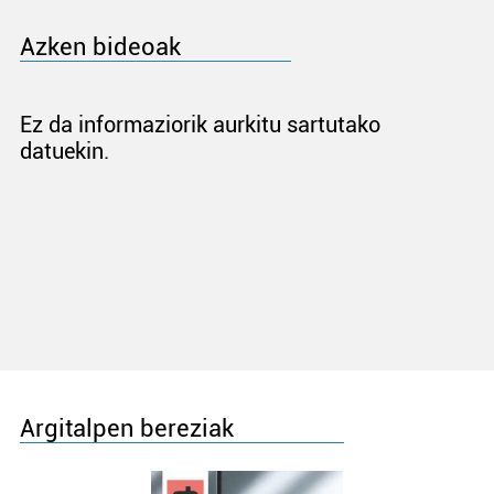
Azken bideoak
Ez da informaziorik aurkitu sartutako
datuekin.
Argitalpen bereziak