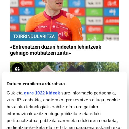
TXIRRINDULARITZA
«Entrenatzen duzun bideetan lehiatzeak
gehiago motibatzen zaitu»
Datuen erabilera arduratsua
Guk eta
gure 1022 kideek
sure informacio pertsonala,
zure IP zenbakia, esaterako, prozesatzen ditugu, cookie
bezalako teknologiak erabiliz eta zure gailuko
informazioak azitzen dugu publizitate eta eduki
pertsonalizatua, publizitatearen eta edukiaren neurketa,
MEMORIA HISTORIKOA
audientzia-ikerketa eta zerbitzuen garapena eskaintzeko.