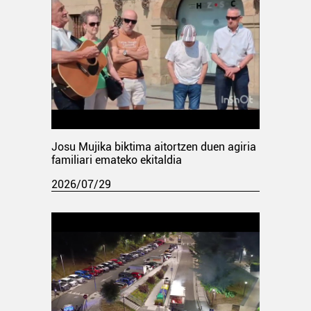
Josu Mujika biktima aitortzen duen agiria
familiari emateko ekitaldia
2026/07/29