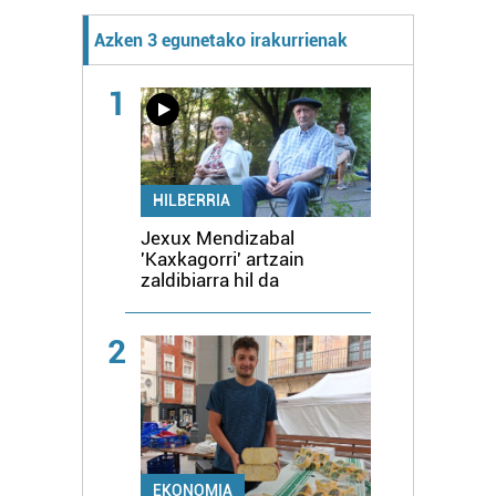
Azken 3 egunetako irakurrienak
1
HILBERRIA
Jexux Mendizabal
'Kaxkagorri' artzain
zaldibiarra hil da
2
EKONOMIA