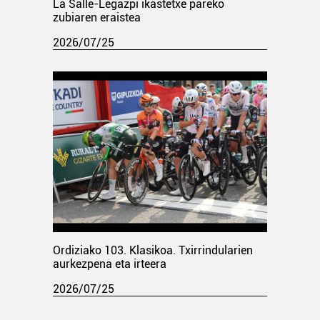
La Salle-Legazpi ikastetxe pareko
zubiaren eraistea
2026/07/25
Ordiziako 103. Klasikoa. Txirrindularien
aurkezpena eta irteera
2026/07/25