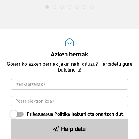
Azken berriak
Goierriko azken berriak jakin nahi dituzu? Harpidetu gure
buletinera!
Pribatutasun Politika
irakurri eta onartzen dut.
Harpidetu