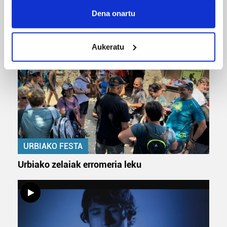
Collect information about your geographical
Dena onartu
ERREPORTAJEAK
location which can be accurate to within several
meters
Aukeratu
Identify your device by actively scanning it for
specific characteristics (fingerprinting)
Find out more about how your personal data is processed
and set your preferences in the
details section
.
Guk eta gure bazkideek zure datu pertsonalak
prozesatzen ditugu, zure IP zenbakia, besteak beste,
teknologia erabiliz, cookieak adibidez, iragarki eta eduki
URBIAKO FESTA
pertsonalizatuak eskaintzeko, iragarkiak eta edukia
neurtzeko, jendeari buruzko informazioa biltzeko eta
Urbiako zelaiak erromeria leku
produktuak garatzeko. Zure datuak nork eta zertarako
erabiltzen dituen hauta dezakezu.
Bazkide batzuek ez dizute baimenik eskatzen, eta beren
interes komertzial legitimoetan babesten dira. Ikusi gure