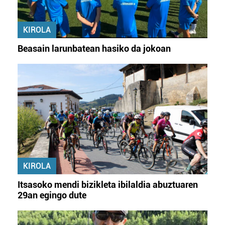
KIROLA
Beasain larunbatean hasiko da jokoan
KIROLA
Itsasoko mendi bizikleta ibilaldia abuztuaren
29an egingo dute