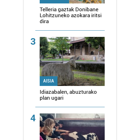
Telleria gaztak Donibane
Lohitzuneko azokara iritsi
dira
3
AISIA
Idiazabalen, abuzturako
plan ugari
4