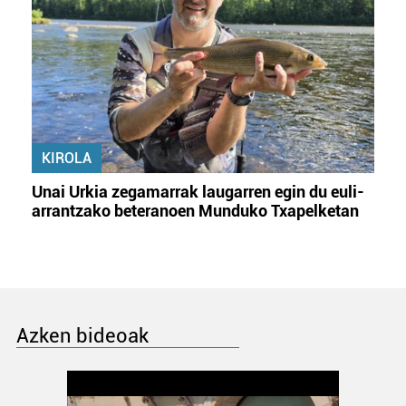
KIROLA
Unai Urkia zegamarrak laugarren egin du euli-
arrantzako beteranoen Munduko Txapelketan
Azken bideoak