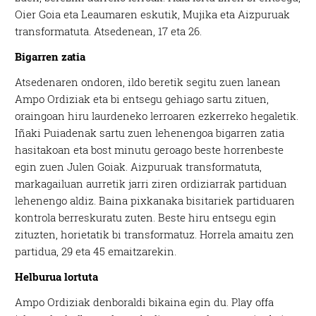
Oier Goia eta Leaumaren eskutik, Mujika eta Aizpuruak
transformatuta. Atsedenean, 17 eta 26.
Bigarren zatia
Atsedenaren ondoren, ildo beretik segitu zuen lanean
Ampo Ordiziak eta bi entsegu gehiago sartu zituen,
oraingoan hiru laurdeneko lerroaren ezkerreko hegaletik.
Iñaki Puiadenak sartu zuen lehenengoa bigarren zatia
hasitakoan eta bost minutu geroago beste horrenbeste
egin zuen Julen Goiak. Aizpuruak transformatuta,
markagailuan aurretik jarri ziren ordiziarrak partiduan
lehenengo aldiz. Baina pixkanaka bisitariek partiduaren
kontrola berreskuratu zuten. Beste hiru entsegu egin
zituzten, horietatik bi transformatuz. Horrela amaitu zen
partidua, 29 eta 45 emaitzarekin.
Helburua lortuta
Ampo Ordiziak denboraldi bikaina egin du. Play offa