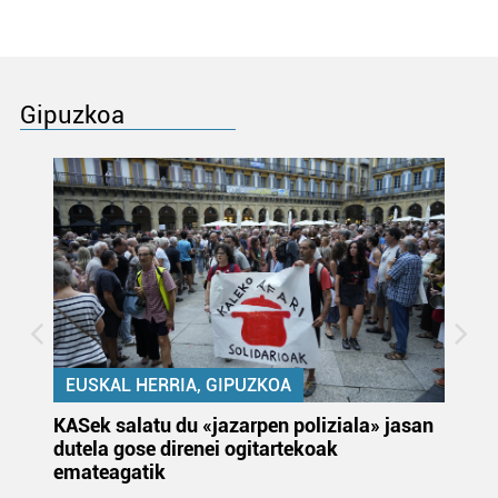
Gipuzkoa
EUSKAL HERRIA, GIPUZKOA
KASek salatu du «jazarpen poliziala» jasan
Pa
dutela gose direnei ogitartekoak
da
emateagatik
«s