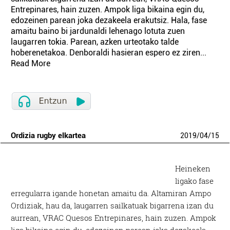
Entrepinares, hain zuzen. Ampok liga bikaina egin du,
edozeinen parean joka dezakeela erakutsiz. Hala, fase
amaitu baino bi jardunaldi lehenago lotuta zuen
laugarren tokia. Parean, azken urteotako talde
hoberenetakoa. Denboraldi hasieran espero ez ziren...
Read More
Ordizia rugby elkartea
2019
/
04
/
15
Heineken
ligako fase
erregularra igande honetan amaitu da. Altamiran Ampo
Ordiziak, hau da, laugarren sailkatuak bigarrena izan du
aurrean, VRAC Quesos Entrepinares, hain zuzen. Ampok