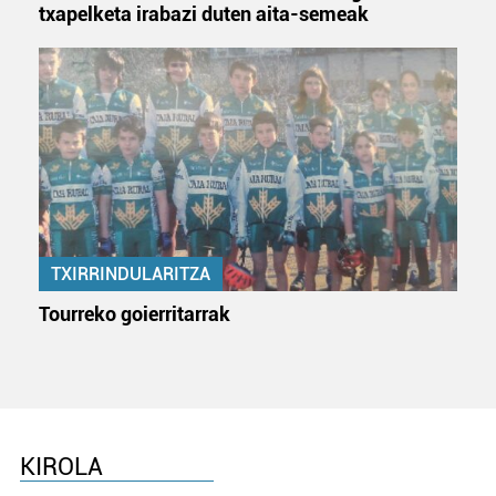
txapelketa irabazi duten aita-semeak
TXIRRINDULARITZA
Tourreko goierritarrak
KIROLA