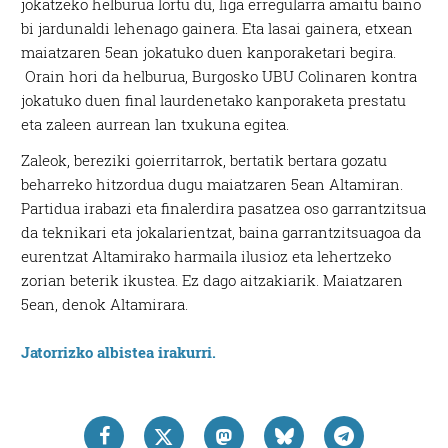
jokatzeko helburua lortu du, liga erregularra amaitu baino
bi jardunaldi lehenago gainera. Eta lasai gainera, etxean
maiatzaren 5ean jokatuko duen kanporaketari begira.
Orain hori da helburua, Burgosko UBU Colinaren kontra
jokatuko duen final laurdenetako kanporaketa prestatu
eta zaleen aurrean lan txukuna egitea.
Zaleok, bereziki goierritarrok, bertatik bertara gozatu
beharreko hitzordua dugu maiatzaren 5ean Altamiran.
Partidua irabazi eta finalerdira pasatzea oso garrantzitsua
da teknikari eta jokalarientzat, baina garrantzitsuagoa da
eurentzat Altamirako harmaila ilusioz eta lehertzeko
zorian beterik ikustea. Ez dago aitzakiarik. Maiatzaren
5ean, denok Altamirara.
Jatorrizko albistea irakurri.