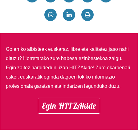
Goierriko albisteak euskaraz, libre eta kalitatez jaso nahi
dituzu?
Horretarako zure babesa ezinbestekoa zaigu.
Egin zaitez harpidedun, izan HITZAkide!
Zure ekarpenari
esker, euskaratik eginda dagoen tokiko informazio
profesionala garatzen eta indartzen lagunduko duzu.
Egin HITZAkide