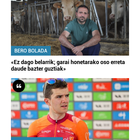
BERO BOLADA
«Ez dago belarrik; garai honetarako oso erreta
daude bazter guztiak»