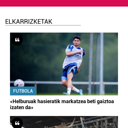
ELKARRIZKETAK
FUTBOLA
«Helburuak hasieratik markatzea beti gaiztoa
izaten da»