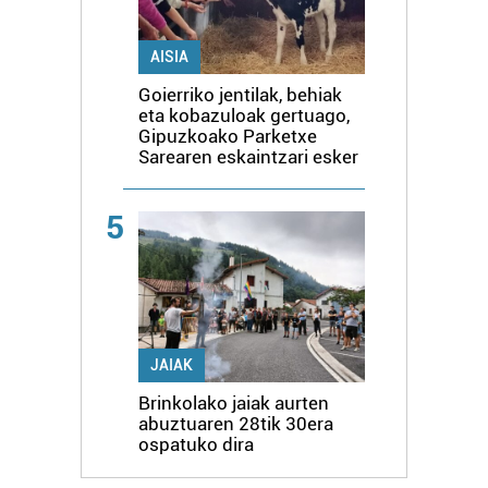
AISIA
Goierriko jentilak, behiak
eta kobazuloak gertuago,
Gipuzkoako Parketxe
Sarearen eskaintzari esker
5
JAIAK
Brinkolako jaiak aurten
abuztuaren 28tik 30era
ospatuko dira