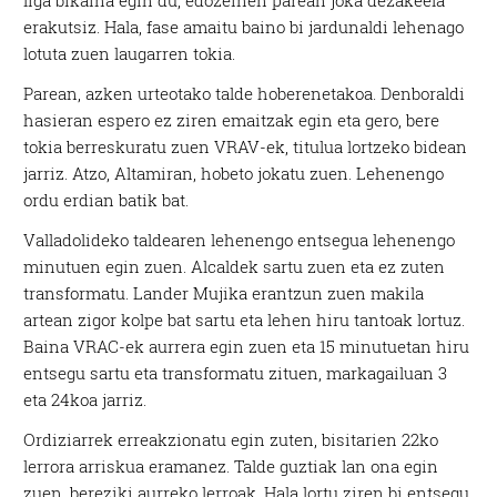
liga bikaina egin du, edozeinen parean joka dezakeela
erakutsiz. Hala, fase amaitu baino bi jardunaldi lehenago
lotuta zuen laugarren tokia.
Parean, azken urteotako talde hoberenetakoa. Denboraldi
hasieran espero ez ziren emaitzak egin eta gero, bere
tokia berreskuratu zuen VRAV-ek, titulua lortzeko bidean
jarriz. Atzo, Altamiran, hobeto jokatu zuen. Lehenengo
ordu erdian batik bat.
Valladolideko taldearen lehenengo entsegua lehenengo
minutuen egin zuen. Alcaldek sartu zuen eta ez zuten
transformatu. Lander Mujika erantzun zuen makila
artean zigor kolpe bat sartu eta lehen hiru tantoak lortuz.
Baina VRAC-ek aurrera egin zuen eta 15 minutuetan hiru
entsegu sartu eta transformatu zituen, markagailuan 3
eta 24koa jarriz.
Ordiziarrek erreakzionatu egin zuten, bisitarien 22ko
lerrora arriskua eramanez. Talde guztiak lan ona egin
zuen, bereziki aurreko lerroak. Hala lortu ziren bi entsegu,