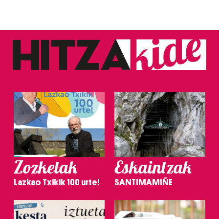
Zozketak
Eskaintzak
Lazkao Txikik 100 urte!
SANTIMAMIÑE