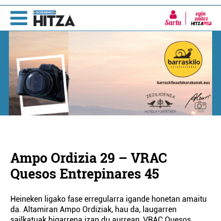
Sartu
Ampo Ordizia 29 – VRAC
Quesos Entrepinares 45
Heineken ligako fase erregularra igande honetan amaitu
da. Altamiran Ampo Ordiziak, hau da, laugarren
sailkatuak bigarrena izan du aurrean, VRAC Quesos