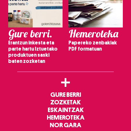
Gure berri.
Hemeroteka
Erantzun inkesta eta
Papereko zenbakiak
parte hartu Iztuetako
PDF formatuan
produktuen saski
baten zozketan
+
GURE BERRI
ZOZKETAK
ESKAINTZAK
HEMEROTEKA
NOR GARA