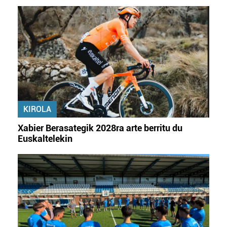
KIROLA
Xabier Berasategik 2028ra arte berritu du
Euskaltelekin