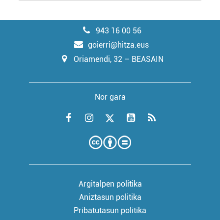
943 16 00 56
goierri@hitza.eus
Oriamendi, 32 – BEASAIN
Nor gara
Argitalpen politika
Aniztasun politika
Pribatutasun politika