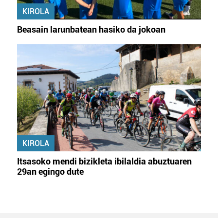
KIROLA
Beasain larunbatean hasiko da jokoan
KIROLA
Itsasoko mendi bizikleta ibilaldia abuztuaren
29an egingo dute