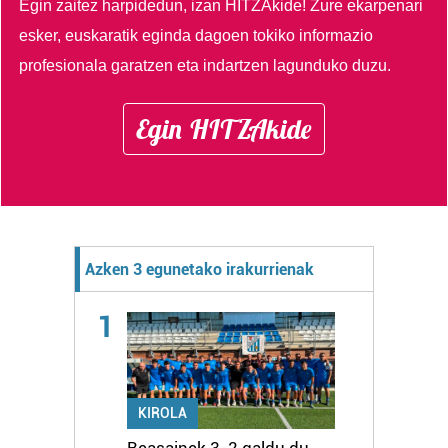
Egin zaitez harpidedun, izan HITZAkide!
Zure ekarpenari
esker, euskaratik eginda dagoen tokiko informazio
profesionala garatzen eta indartzen lagunduko duzu.
Egin HITZAkide
Azken 3 egunetako irakurrienak
1
KIROLA