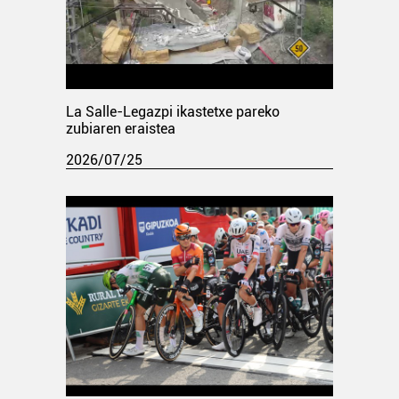
La Salle-Legazpi ikastetxe pareko
zubiaren eraistea
2026/07/25