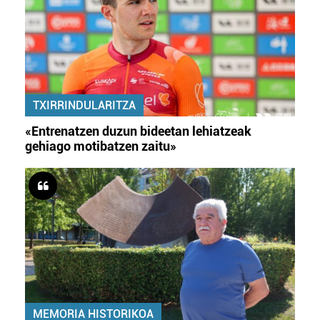
TXIRRINDULARITZA
«Entrenatzen duzun bideetan lehiatzeak
gehiago motibatzen zaitu»
MEMORIA HISTORIKOA