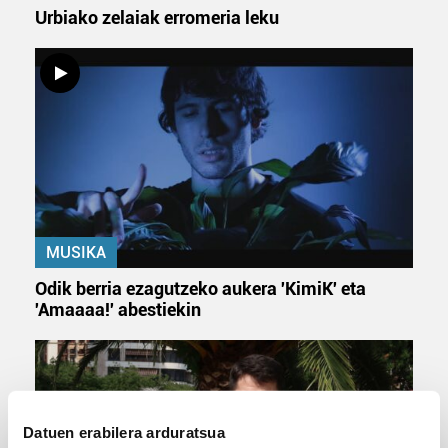
Urbiako zelaiak erromeria leku
MUSIKA
Odik berria ezagutzeko aukera 'KimiK' eta
'Amaaaa!' abestiekin
Datuen erabilera arduratsua