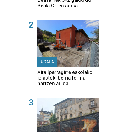
Beasainek 3-2 galdu du
Reala C-ren aurka
2
UDALA
Aita Iparragirre eskolako
jolastoki berria forma
hartzen ari da
3