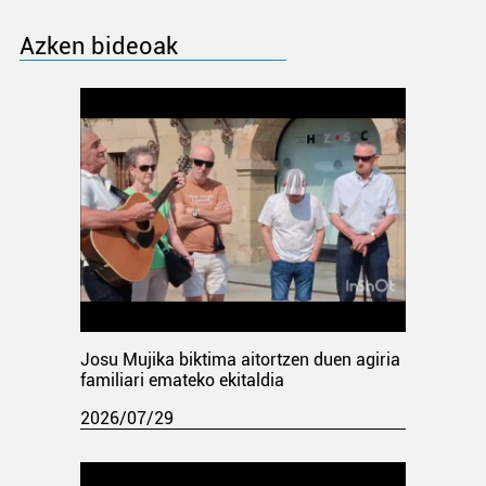
Azken bideoak
Josu Mujika biktima aitortzen duen agiria
familiari emateko ekitaldia
2026/07/29