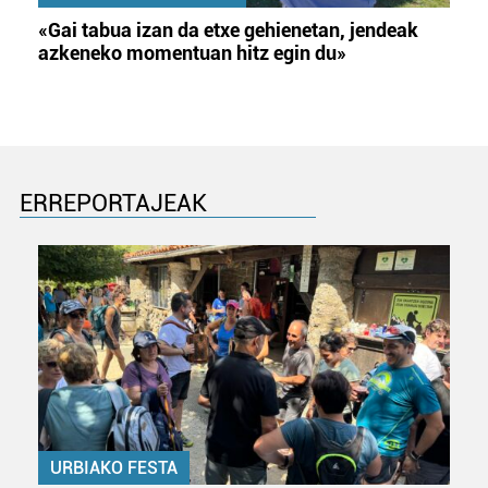
«Gai tabua izan da etxe gehienetan, jendeak
azkeneko momentuan hitz egin du»
ERREPORTAJEAK
URBIAKO FESTA