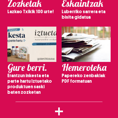
Zozketak
Eskaintzak
Lazkao Txikik 100 urte!
Luberriko sarrera eta
bisita gidatua
Gure berri.
Hemeroteka
Erantzun inkesta eta
Papereko zenbakiak
parte hartu Iztuetako
PDF formatuan
produktuen saski
baten zozketan
+