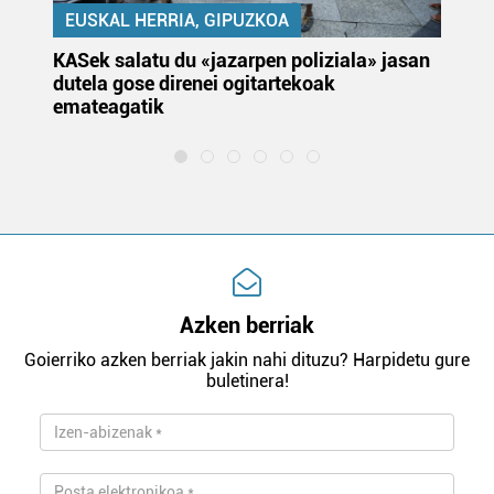
EUSKAL HERRIA, GIPUZKOA
KASek salatu du «jazarpen poliziala» jasan
Pa
dutela gose direnei ogitartekoak
da
emateagatik
«s
Azken berriak
Goierriko azken berriak jakin nahi dituzu? Harpidetu gure
buletinera!