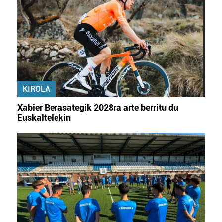
zure baimena Cookieen adierazpenean.
Webgune honek cookie propioak eta hirugarrenen cookie-
fitxategiak erabiltzen ditu. Zure esperientzia eta
zerbitzuak hobetzeko asmoz, cookie teknologiaz
baliatzen gara. Ohar hau onartuz gero, teknologia hori
erabiltzeko baimen esplizitua ematen diguzu.
Gehiago
KIROLA
irakurri
Xabier Berasategik 2028ra arte berritu du
Euskaltelekin