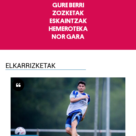
GURE BERRI
ZOZKETAK
ESKAINTZAK
HEMEROTEKA
NOR GARA
ELKARRIZKETAK