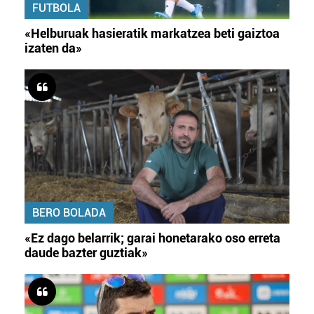
FUTBOLA
«Helburuak hasieratik markatzea beti gaiztoa
izaten da»
BERO BOLADA
«Ez dago belarrik; garai honetarako oso erreta
daude bazter guztiak»