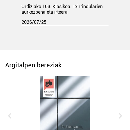
Ordiziako 103. Klasikoa. Txirrindularien
aurkezpena eta irteera
2026/07/25
Argitalpen bereziak