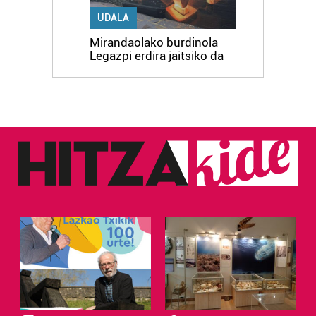
UDALA
Mirandaolako burdinola
Legazpi erdira jaitsiko da