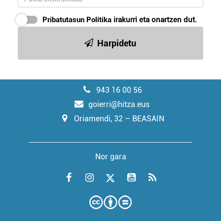
Pribatutasun Politika
irakurri eta onartzen dut.
Harpidetu
943 16 00 56
goierri@hitza.eus
Oriamendi, 32 – BEASAIN
Nor gara