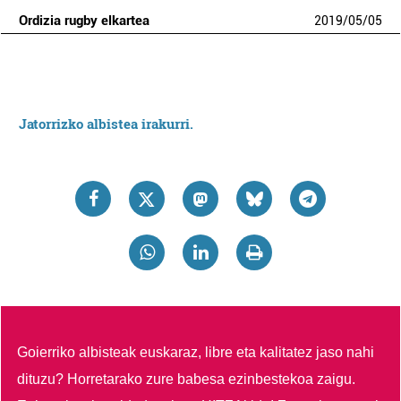
Ordizia rugby elkartea
2019
/
05
/
05
Jatorrizko albistea irakurri.
Goierriko albisteak euskaraz, libre eta kalitatez jaso nahi
dituzu?
Horretarako zure babesa ezinbestekoa zaigu.