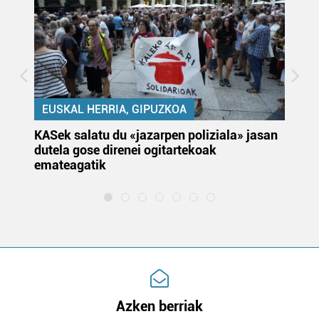
EUSKAL HERRIA, GIPUZKOA
KASek salatu du «jazarpen poliziala» jasan
Pa
dutela gose direnei ogitartekoak
da
emateagatik
«s
Azken berriak