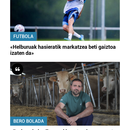
FUTBOLA
«Helburuak hasieratik markatzea beti gaiztoa
izaten da»
BERO BOLADA