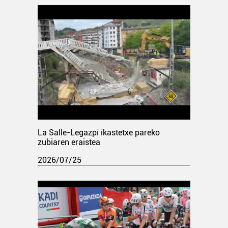
La Salle-Legazpi ikastetxe pareko
zubiaren eraistea
2026/07/25