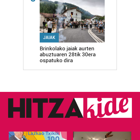
JAIAK
Brinkolako jaiak aurten
abuztuaren 28tik 30era
ospatuko dira