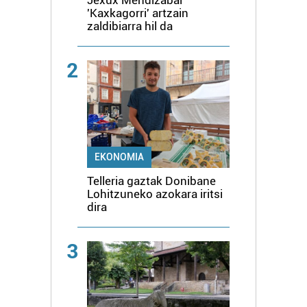
Jexux Mendizabal
'Kaxkagorri' artzain
zaldibiarra hil da
2
EKONOMIA
Telleria gaztak Donibane
Lohitzuneko azokara iritsi
dira
3