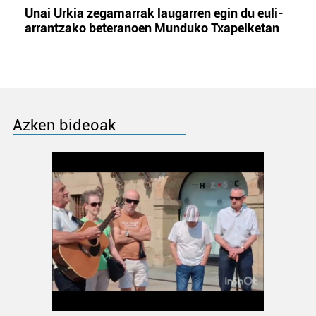
Unai Urkia zegamarrak laugarren egin du euli-
arrantzako beteranoen Munduko Txapelketan
Azken bideoak