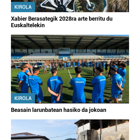
irakurri
KIROLA
Xabier Berasategik 2028ra arte berritu du
Euskaltelekin
KIROLA
Beasain larunbatean hasiko da jokoan