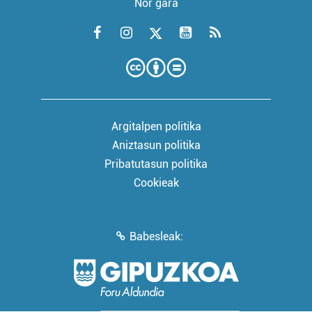
Nor gara
Argitalpen politika
Aniztasun politika
Pribatutasun politika
Cookieak
Babesleak: