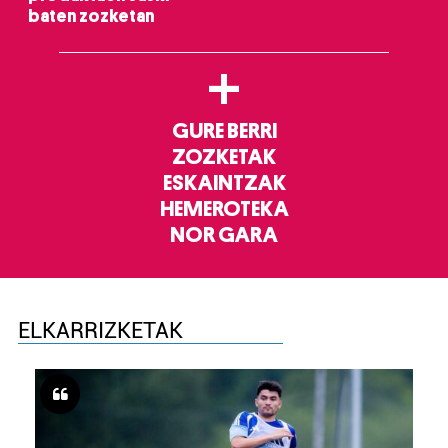
baten zozketan
+
GURE BERRI
ZOZKETAK
ESKAINTZAK
HEMEROTEKA
NOR GARA
ELKARRIZKETAK