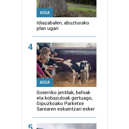
AISIA
Idiazabalen, abuzturako
plan ugari
4
AISIA
Goierriko jentilak, behiak
eta kobazuloak gertuago,
Gipuzkoako Parketxe
Sarearen eskaintzari esker
5