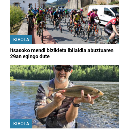
KIROLA
Itsasoko mendi bizikleta ibilaldia abuztuaren
29an egingo dute
KIROLA