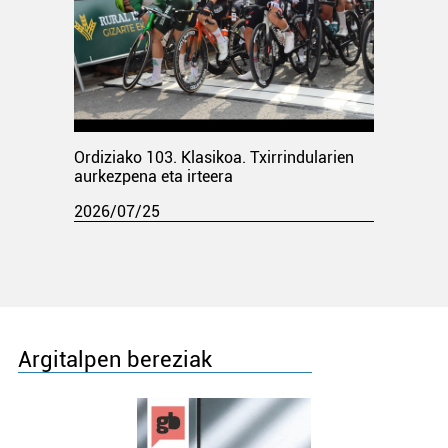
Ordiziako 103. Klasikoa. Txirrindularien
aurkezpena eta irteera
2026/07/25
Argitalpen bereziak