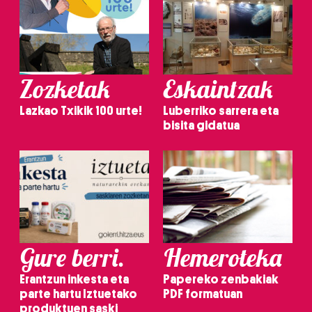
Zozketak
Eskaintzak
Lazkao Txikik 100 urte!
Luberriko sarrera eta
bisita gidatua
Gure berri.
Hemeroteka
Erantzun inkesta eta
Papereko zenbakiak
parte hartu Iztuetako
PDF formatuan
produktuen saski