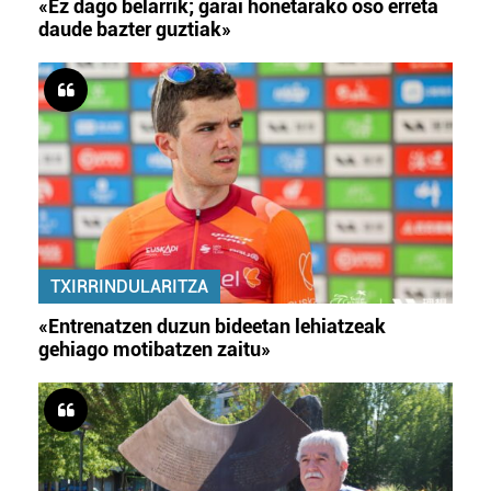
«Ez dago belarrik; garai honetarako oso erreta
daude bazter guztiak»
TXIRRINDULARITZA
«Entrenatzen duzun bideetan lehiatzeak
gehiago motibatzen zaitu»