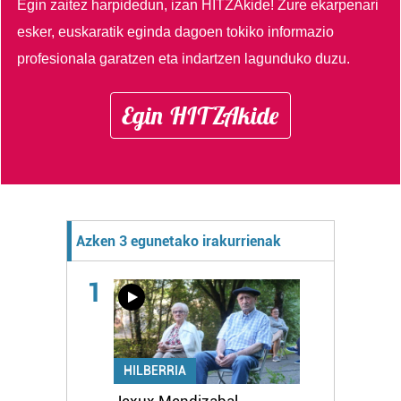
Egin zaitez harpidedun, izan HITZAkide!
Zure ekarpenari
esker, euskaratik eginda dagoen tokiko informazio
profesionala garatzen eta indartzen lagunduko duzu.
Egin HITZAkide
Azken 3 egunetako irakurrienak
1
HILBERRIA