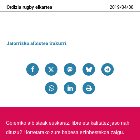
Ordizia rugby elkartea
2019
/
04
/
30
Jatorrizko albistea irakurri.
Goierriko albisteak euskaraz, libre eta kalitatez jaso nahi
dituzu?
Horretarako zure babesa ezinbestekoa zaigu.