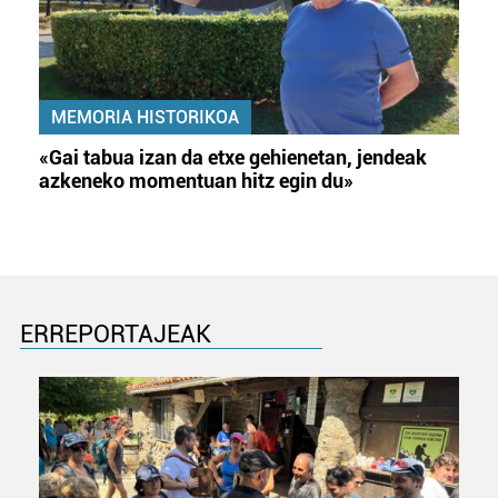
MEMORIA HISTORIKOA
«Gai tabua izan da etxe gehienetan, jendeak
azkeneko momentuan hitz egin du»
ERREPORTAJEAK