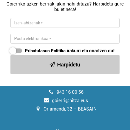
Goierriko azken berriak jakin nahi dituzu? Harpidetu gure
buletinera!
Pribatutasun Politika
irakurri eta onartzen dut.
Harpidetu
943 16 00 56
goierri@hitza.eus
Oriamendi, 32 – BEASAIN