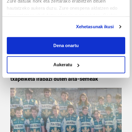
Zure datuak nork eta zertarako erabiltzen dituen
hautatzeko aukera duzu. Zure onespena aldatzen edo
deuseztatzen ahal duzu edozein momentutan, Cookie
deklaraziotik edo Privacy triggerean klikatuz.
Xehetasunak ikusi
If you allow, we would also like to:
Collect information about your geographical
Dena onartu
location which can be accurate to within several
meters
MUSA
Aukeratu
Identify your device by actively scanning it for
Euxebio eta Ekaitz Zabala: Zumarragako mus
specific characteristics (fingerprinting)
txapelketa irabazi duten aita-semeak
Find out more about how your personal data is processed
and set your preferences in the
details section
.
Guk eta gure bazkideek zure datu pertsonalak
prozesatzen ditugu, zure IP zenbakia, besteak beste,
teknologia erabiliz, cookieak adibidez, iragarki eta eduki
pertsonalizatuak eskaintzeko, iragarkiak eta edukia
neurtzeko, jendeari buruzko informazioa biltzeko eta