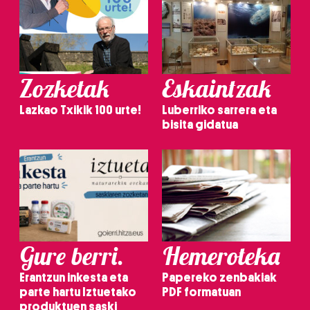
Zozketak
Eskaintzak
Lazkao Txikik 100 urte!
Luberriko sarrera eta
bisita gidatua
Gure berri.
Hemeroteka
Erantzun inkesta eta
Papereko zenbakiak
parte hartu Iztuetako
PDF formatuan
produktuen saski