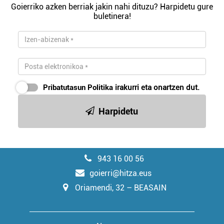
Goierriko azken berriak jakin nahi dituzu? Harpidetu gure
buletinera!
Pribatutasun Politika
irakurri eta onartzen dut.
Harpidetu
943 16 00 56
goierri@hitza.eus
Oriamendi, 32 – BEASAIN