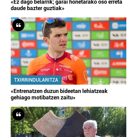
«Ez dago belarrik; garai honetarako oso erreta
daude bazter guztiak»
TXIRRINDULARITZA
«Entrenatzen duzun bideetan lehiatzeak
gehiago motibatzen zaitu»