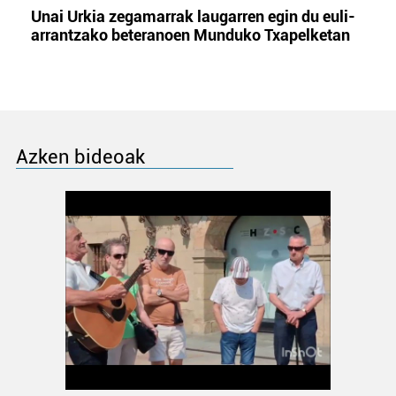
Unai Urkia zegamarrak laugarren egin du euli-
arrantzako beteranoen Munduko Txapelketan
Azken bideoak