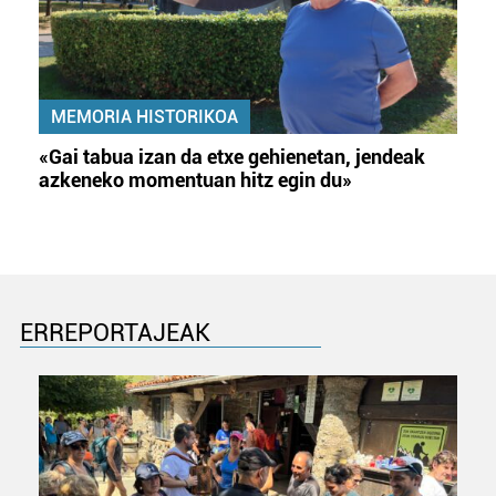
MEMORIA HISTORIKOA
«Gai tabua izan da etxe gehienetan, jendeak
azkeneko momentuan hitz egin du»
ERREPORTAJEAK