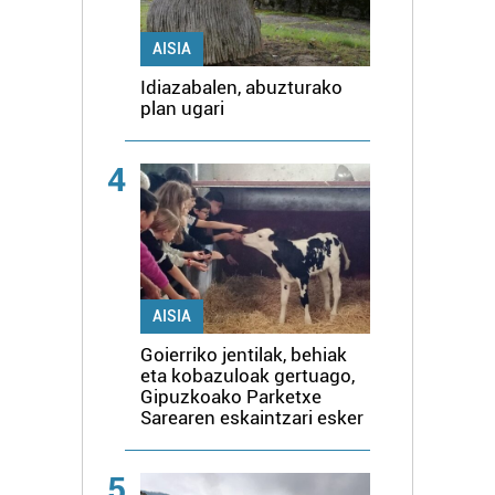
AISIA
Idiazabalen, abuzturako
plan ugari
4
AISIA
Goierriko jentilak, behiak
eta kobazuloak gertuago,
Gipuzkoako Parketxe
Sarearen eskaintzari esker
5