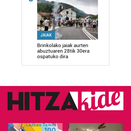
JAIAK
Brinkolako jaiak aurten
abuztuaren 28tik 30era
ospatuko dira