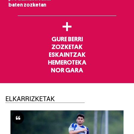
baten zozketan
+
GURE BERRI
ZOZKETAK
ESKAINTZAK
HEMEROTEKA
NOR GARA
ELKARRIZKETAK