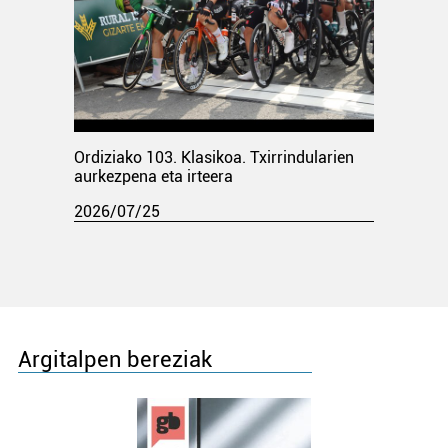
Ordiziako 103. Klasikoa. Txirrindularien
aurkezpena eta irteera
2026/07/25
Argitalpen bereziak