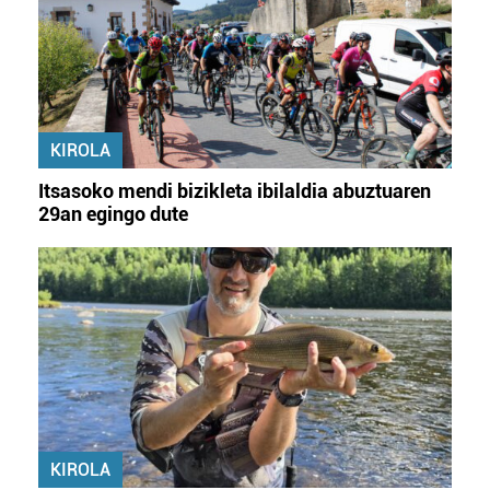
KIROLA
Itsasoko mendi bizikleta ibilaldia abuztuaren
29an egingo dute
KIROLA