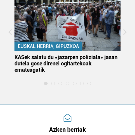
EUSKAL HERRIA, GIPUZKOA
KASek salatu du «jazarpen poliziala» jasan
Pa
dutela gose direnei ogitartekoak
da
emateagatik
«s
Azken berriak