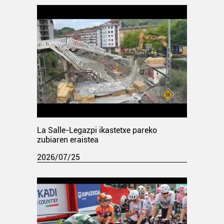
La Salle-Legazpi ikastetxe pareko
zubiaren eraistea
2026/07/25