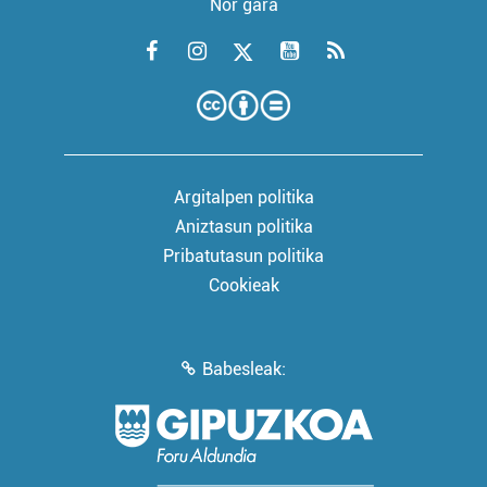
Nor gara
Argitalpen politika
Aniztasun politika
Pribatutasun politika
Cookieak
Babesleak: