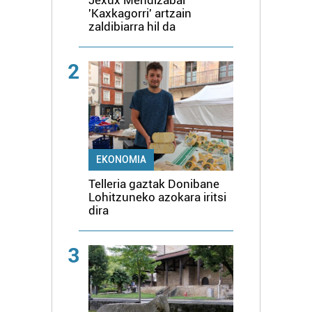
Jexux Mendizabal
'Kaxkagorri' artzain
zaldibiarra hil da
2
EKONOMIA
Telleria gaztak Donibane
Lohitzuneko azokara iritsi
dira
3