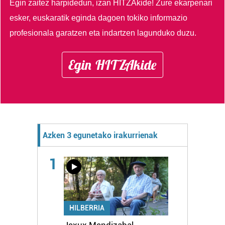
Egin zaitez harpidedun, izan HITZAkide!
Zure ekarpenari
esker, euskaratik eginda dagoen tokiko informazio
profesionala garatzen eta indartzen lagunduko duzu.
Egin HITZAkide
Azken 3 egunetako irakurrienak
1
HILBERRIA