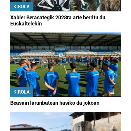
erabiltzeko baimen esplizitua ematen diguzu.
Gehiago
KIROLA
irakurri
Xabier Berasategik 2028ra arte berritu du
Euskaltelekin
KIROLA
Beasain larunbatean hasiko da jokoan