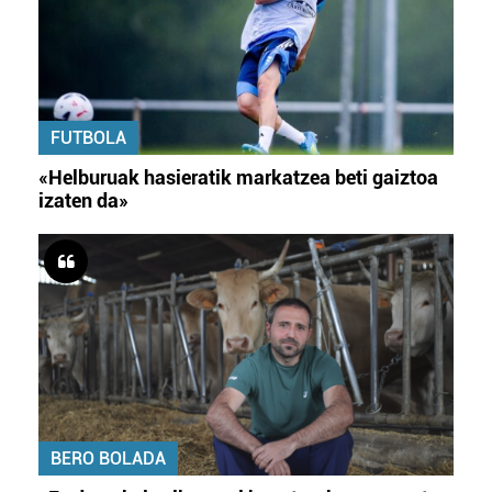
FUTBOLA
«Helburuak hasieratik markatzea beti gaiztoa
izaten da»
BERO BOLADA