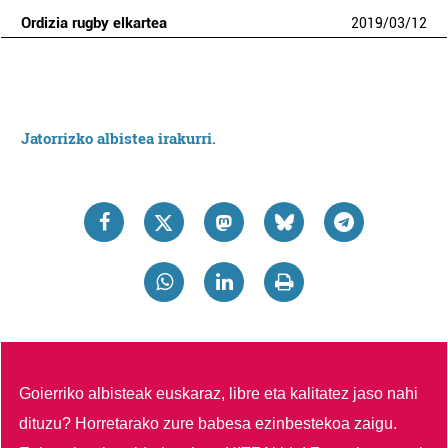
Ordizia rugby elkartea
2019
/
03
/
12
Jatorrizko albistea irakurri.
Goierriko albisteak euskaraz, libre eta kalitatez jaso nahi
dituzu?
Horretarako zure babesa ezinbestekoa zaigu.