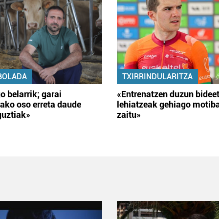
BOLADA
TXIRRINDULARITZA
o belarrik; garai
«Entrenatzen duzun bidee
ako oso erreta daude
lehiatzeak gehiago motib
guztiak»
zaitu»