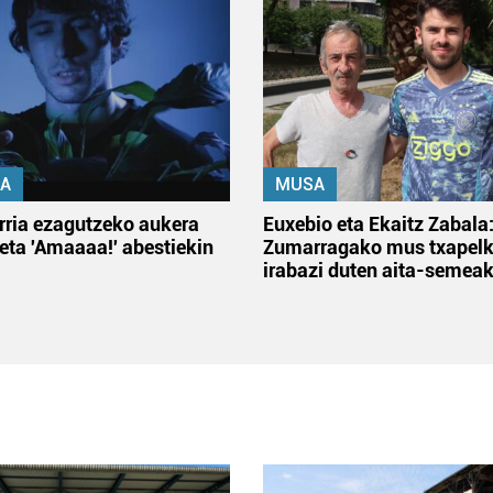
A
MUSA
rria ezagutzeko aukera
Euxebio eta Ekaitz Zabala
 eta 'Amaaaa!' abestiekin
Zumarragako mus txapelk
irabazi duten aita-semea