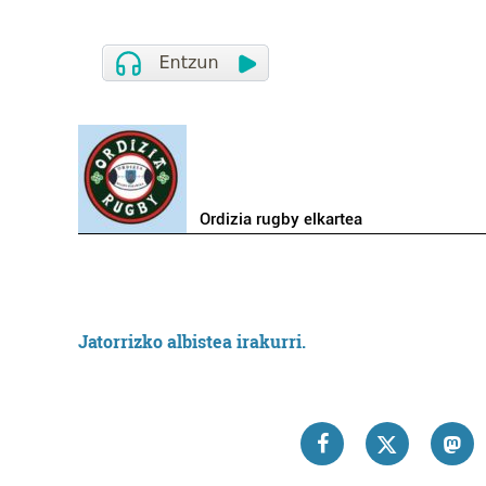
Ordizia rugby elkartea
Jatorrizko albistea irakurri.