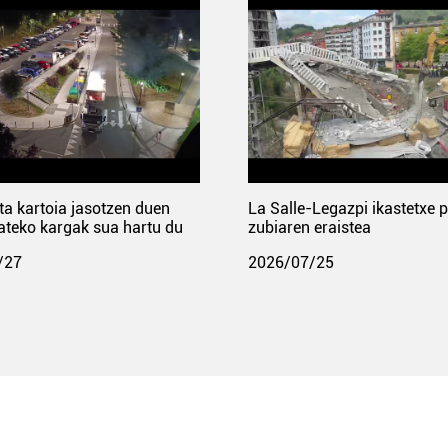
ta kartoia jasotzen duen
La Salle-Legazpi ikastetxe 
ateko kargak sua hartu du
zubiaren eraistea
/27
2026/07/25