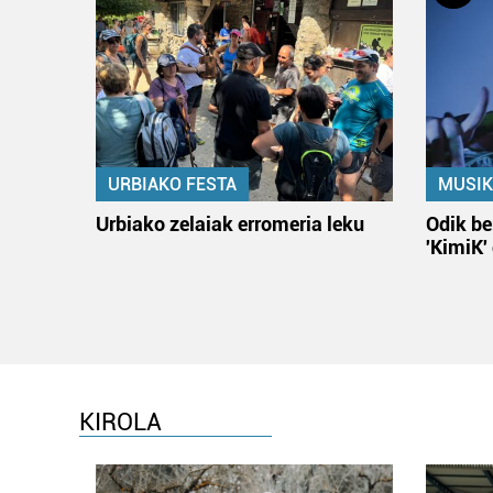
URBIAKO FESTA
MUSIK
Urbiako zelaiak erromeria leku
Odik be
'KimiK'
KIROLA