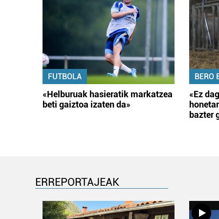
FUTBOLA
BERO 
«Helburuak hasieratik markatzea
«Ez dag
beti gaiztoa izaten da»
honetar
bazter 
ERREPORTAJEAK