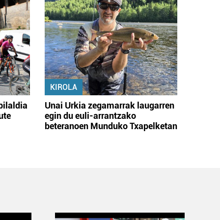
KIROLA
bilaldia
Unai Urkia zegamarrak laugarren
ute
egin du euli-arrantzako
beteranoen Munduko Txapelketan