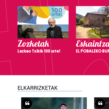
Zozketak
Eskaintz
Lazkao Txikik 100 urte!
EL POBALEKO BU
ELKARRIZKETAK