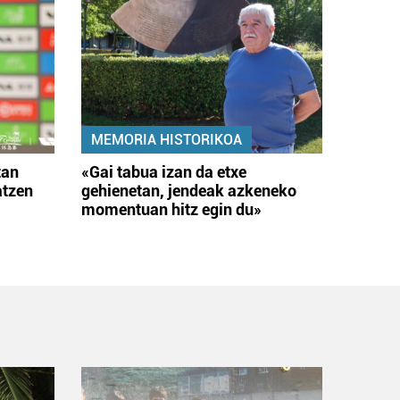
MEMORIA HISTORIKOA
tan
«Gai tabua izan da etxe
atzen
gehienetan, jendeak azkeneko
momentuan hitz egin du»