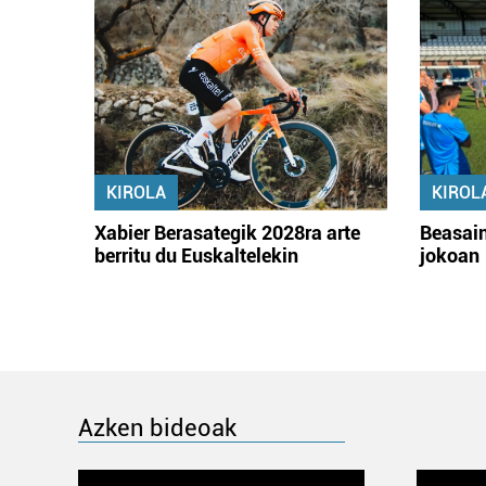
KIROLA
KIROL
Xabier Berasategik 2028ra arte
Beasain
berritu du Euskaltelekin
jokoan
Azken bideoak