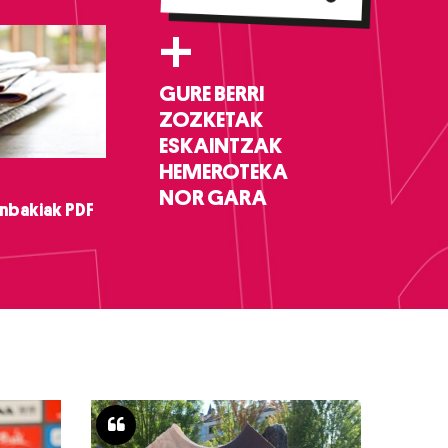
+
GURE BERRI
ZOZKETAK
ESKAINTZAK
HEMEROTEKA
NOR GARA
nbakiak PDF