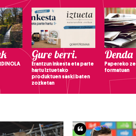
ak
Gure berri.
Denda
RDINOLA
Erantzun inkesta eta parte
Papereko ze
hartu Iztuetako
formatuan
produktuen saski baten
zozketan