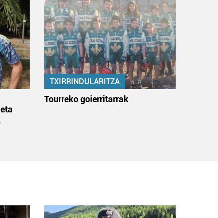
TXIRRINDULARITZA
:
Tourreko goierritarrak
eta
k