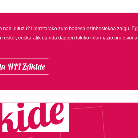
so nahi dituzu?
Horretarako zure babesa ezinbestekoa zaigu. Eg
i esker, euskaratik eginda dagoen tokiko informazio profesiona
in HITZAkide