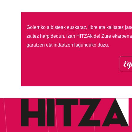
Goierriko albisteak euskaraz, libre eta kalitatez ja
zaitez harpidedun, izan HITZAkide!
Zure ekarpenar
garatzen eta indartzen lagunduko duzu.
Eg