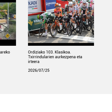
pareko
Ordiziako 103. Klasikoa.
Txirrindularien aurkezpena eta
irteera
2026/07/25