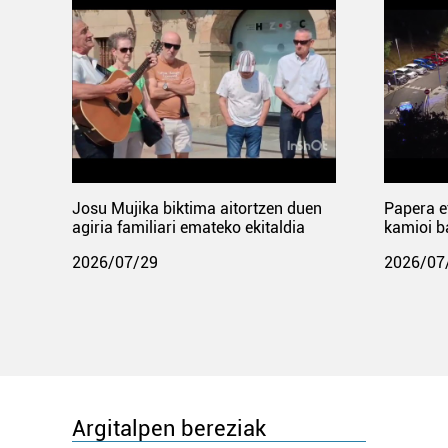
Josu Mujika biktima aitortzen duen
Papera e
agiria familiari emateko ekitaldia
kamioi b
2026/07/29
2026/07
Argitalpen bereziak