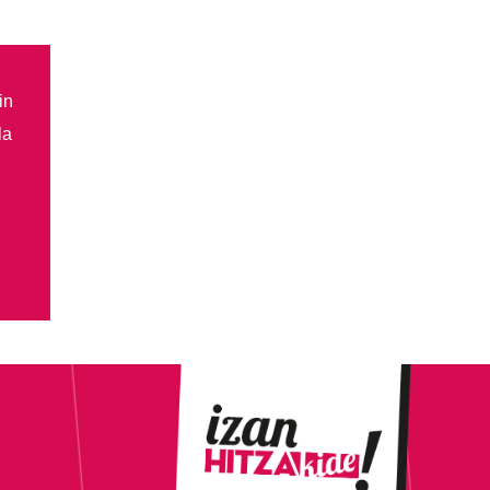
in
la