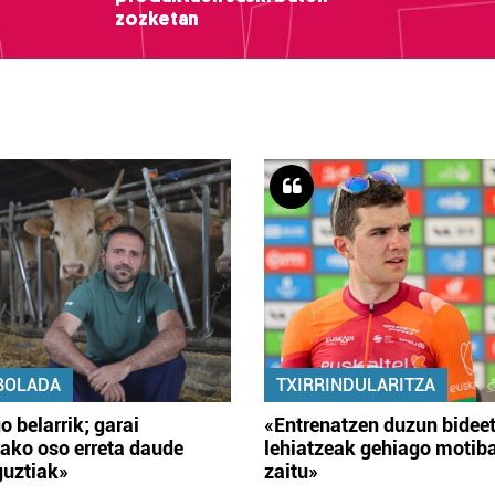
zozketan
BOLADA
TXIRRINDULARITZA
o belarrik; garai
«Entrenatzen duzun bidee
ako oso erreta daude
lehiatzeak gehiago motib
guztiak»
zaitu»