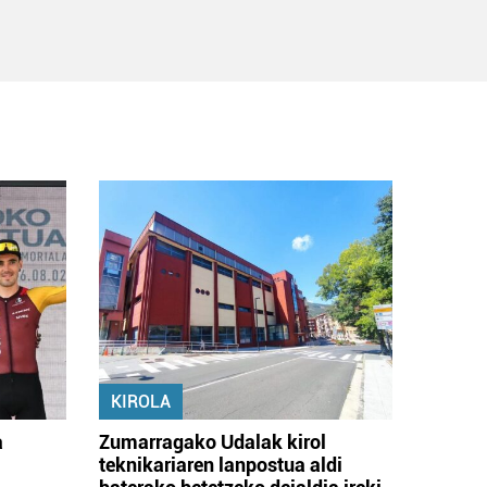
KIROLA
a
Zumarragako Udalak kirol
teknikariaren lanpostua aldi