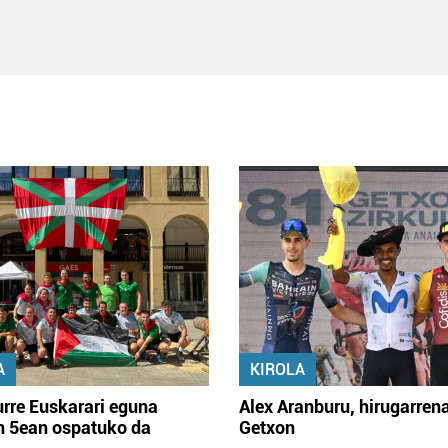
A
KIROLA
rre Euskarari eguna
Alex Aranburu, hirugarren
en 5ean ospatuko da
Getxon