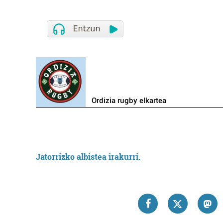
Ordizia rugby elkartea
Jatorrizko albistea irakurri.