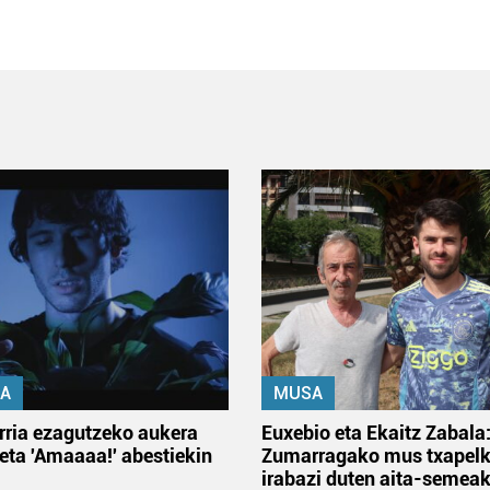
A
MUSA
rria ezagutzeko aukera
Euxebio eta Ekaitz Zabala
 eta 'Amaaaa!' abestiekin
Zumarragako mus txapelk
irabazi duten aita-semea