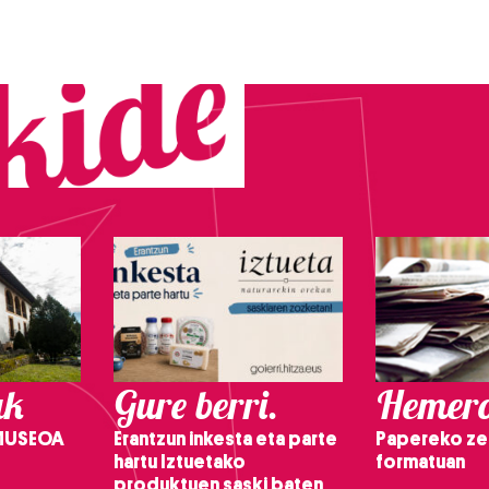
ak
Gure berri.
Hemero
 MUSEOA
Erantzun inkesta eta parte
Papereko ze
hartu Iztuetako
formatuan
produktuen saski baten