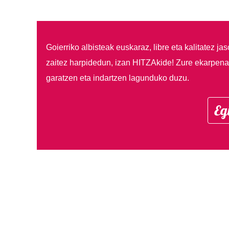
Goierriko albisteak euskaraz, libre eta kalitatez ja
zaitez harpidedun, izan HITZAkide!
Zure ekarpenar
garatzen eta indartzen lagunduko duzu.
Eg