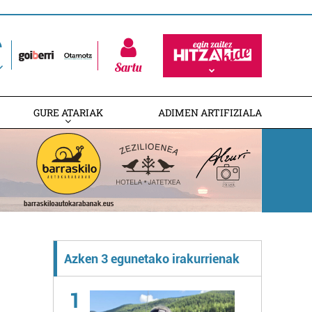
Sartu
GURE ATARIAK
ADIMEN ARTIFIZIALA
Azken 3 egunetako irakurrienak
1