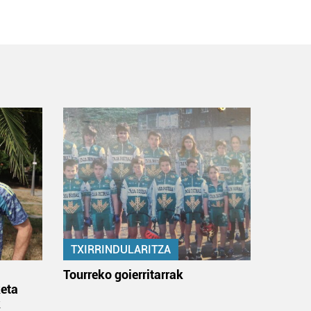
TXIRRINDULARITZA
:
Tourreko goierritarrak
eta
k