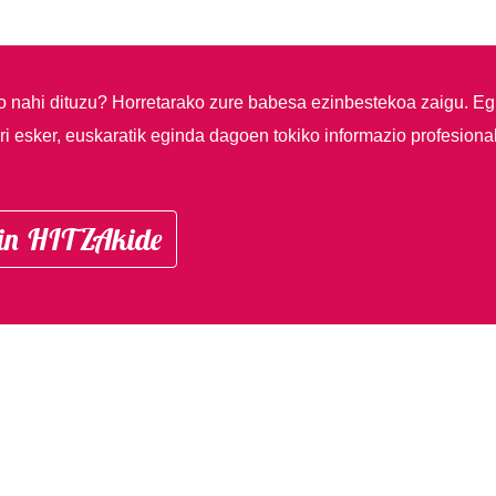
so nahi dituzu?
Horretarako zure babesa ezinbestekoa zaigu. Eg
i esker, euskaratik eginda dagoen tokiko informazio profesiona
in HITZAkide