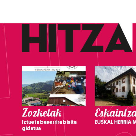
Zozketak
Eskaintz
Iztueta baserrira bisita
EUSKAL HERRIA
gidatua