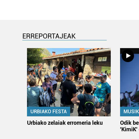
ERREPORTAJEAK
URBIAKO FESTA
MUSIK
Urbiako zelaiak erromeria leku
Odik be
'KimiK'