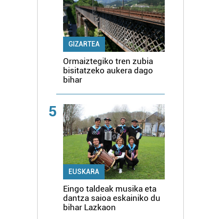
GIZARTEA
Ormaiztegiko tren zubia
bisitatzeko aukera dago
bihar
5
EUSKARA
Eingo taldeak musika eta
dantza saioa eskainiko du
bihar Lazkaon