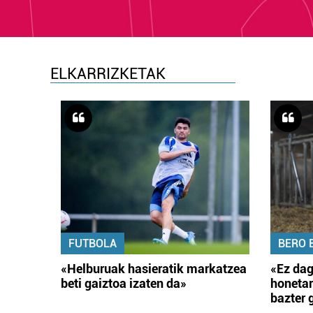
ELKARRIZKETAK
FUTBOLA
BERO 
«Helburuak hasieratik markatzea
«Ez dag
beti gaiztoa izaten da»
honetar
bazter 