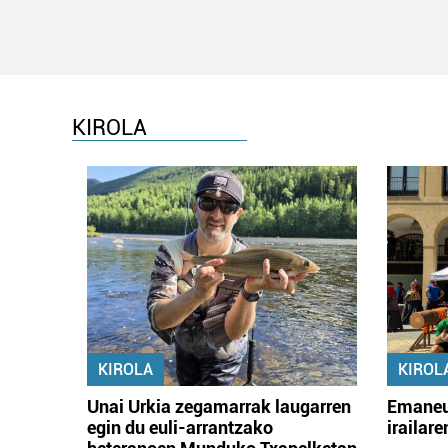
KIROLA
KIROLA
KIROL
Unai Urkia zegamarrak laugarren
Emaneu
egin du euli-arrantzako
irailar