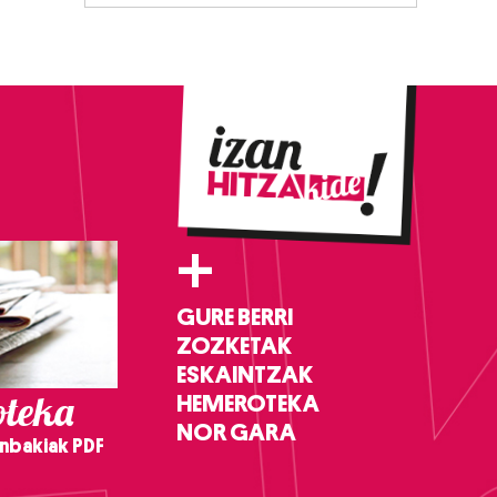
+
GURE BERRI
ZOZKETAK
ESKAINTZAK
teka
HEMEROTEKA
NOR GARA
nbakiak PDF