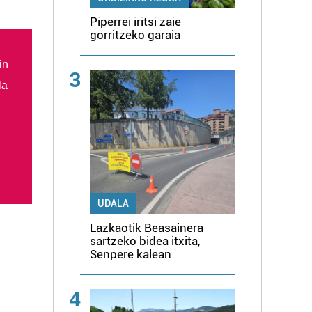
Piperrei iritsi zaie
gorritzeko garaia
in
3
la
UDALA
Lazkaotik Beasainera
sartzeko bidea itxita,
Senpere kalean
4