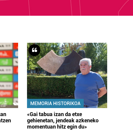
MEMORIA HISTORIKOA
tan
«Gai tabua izan da etxe
atzen
gehienetan, jendeak azkeneko
momentuan hitz egin du»