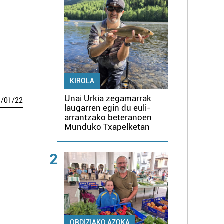
KIROLA
Unai Urkia zegamarrak
9
/
01
/
22
laugarren egin du euli-
arrantzako beteranoen
Munduko Txapelketan
2
ORDIZIAKO AZOKA