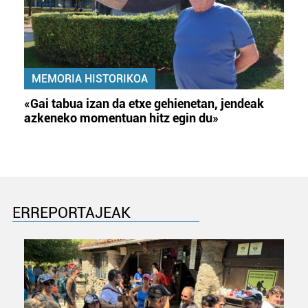
MEMORIA HISTORIKOA
«Gai tabua izan da etxe gehienetan, jendeak
azkeneko momentuan hitz egin du»
ERREPORTAJEAK