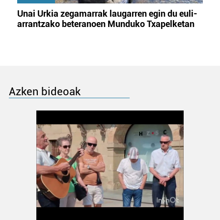
Unai Urkia zegamarrak laugarren egin du euli-
arrantzako beteranoen Munduko Txapelketan
Azken bideoak