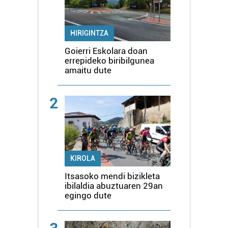
HIRIGINTZA
Goierri Eskolara doan
errepideko biribilgunea
amaitu dute
2
KIROLA
Itsasoko mendi bizikleta
ibilaldia abuztuaren 29an
egingo dute