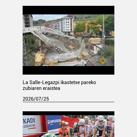
La Salle-Legazpi ikastetxe pareko
zubiaren eraistea
2026/07/25