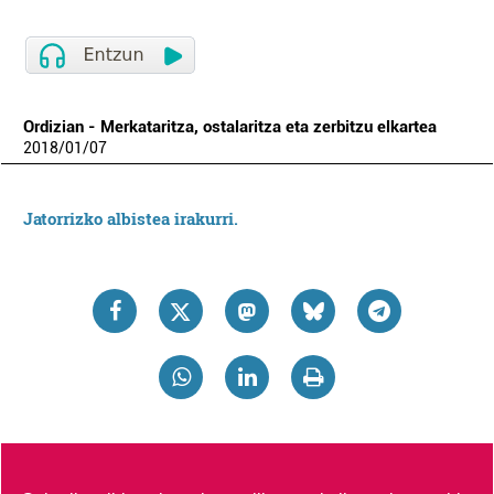
Ordizian - Merkataritza, ostalaritza eta zerbitzu elkartea
2018
/
01
/
07
Jatorrizko albistea irakurri.