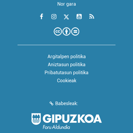
Nor gara
Argitalpen politika
Aniztasun politika
Pribatutasun politika
Cookieak
Babesleak: