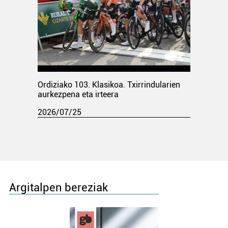
Ordiziako 103. Klasikoa. Txirrindularien
aurkezpena eta irteera
2026/07/25
Argitalpen bereziak