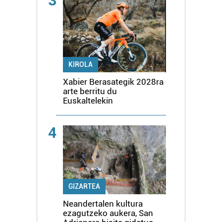
3
KIROLA
Xabier Berasategik 2028ra
arte berritu du
Euskaltelekin
4
GIZARTEA
Neandertalen kultura
ezagutzeko aukera, San