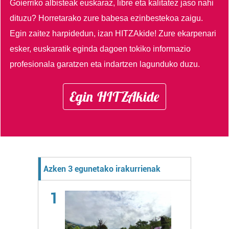
Goierriko albisteak euskaraz, libre eta kalitatez jaso nahi
dituzu?
Horretarako zure babesa ezinbestekoa zaigu.
Egin zaitez harpidedun, izan HITZAkide!
Zure ekarpenari
esker, euskaratik eginda dagoen tokiko informazio
profesionala garatzen eta indartzen lagunduko duzu.
Egin HITZAkide
Azken 3 egunetako irakurrienak
1