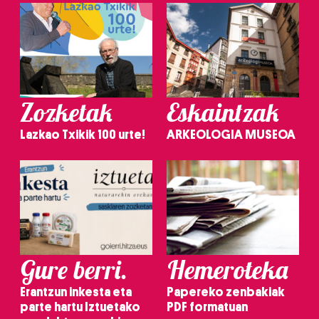
Zozketak
Eskaintzak
Lazkao Txikik 100 urte!
ARKEOLOGIA MUSEOA
Gure berri.
Hemeroteka
Erantzun inkesta eta
Papereko zenbakiak
parte hartu Iztuetako
PDF formatuan