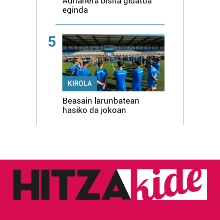
Adrianera bisita gidatua
eginda
5
KIROLA
Beasain larunbatean
hasiko da jokoan