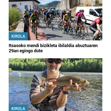
KIROLA
Itsasoko mendi bizikleta ibilaldia abuztuaren
29an egingo dute
KIROLA