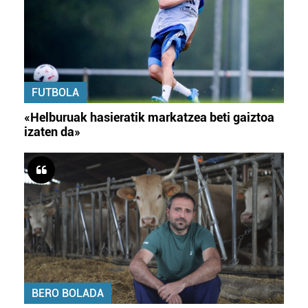
FUTBOLA
«Helburuak hasieratik markatzea beti gaiztoa
izaten da»
BERO BOLADA