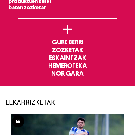
produktuen saski
baten zozketan
+
GURE BERRI
ZOZKETAK
ESKAINTZAK
HEMEROTEKA
NOR GARA
ELKARRIZKETAK