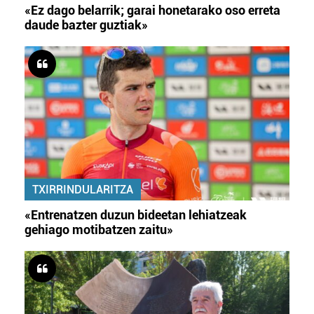
«Ez dago belarrik; garai honetarako oso erreta
daude bazter guztiak»
TXIRRINDULARITZA
«Entrenatzen duzun bideetan lehiatzeak
gehiago motibatzen zaitu»