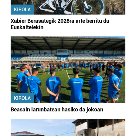
erabiltzeko baimen esplizitua ematen diguzu.
Gehiago
KIROLA
irakurri
Xabier Berasategik 2028ra arte berritu du
Euskaltelekin
KIROLA
Beasain larunbatean hasiko da jokoan