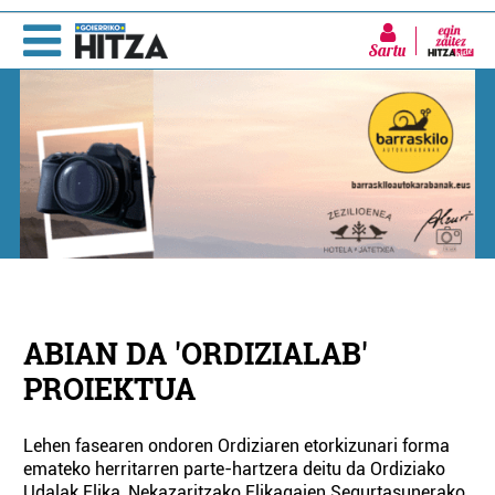
Sartu
ABIAN DA 'ORDIZIALAB'
PROIEKTUA
Lehen fasearen ondoren Ordiziaren etorkizunari forma
emateko herritarren parte-hartzera deitu da Ordiziako
Udalak Elika, Nekazaritzako Elikagaien Segurtasunerako