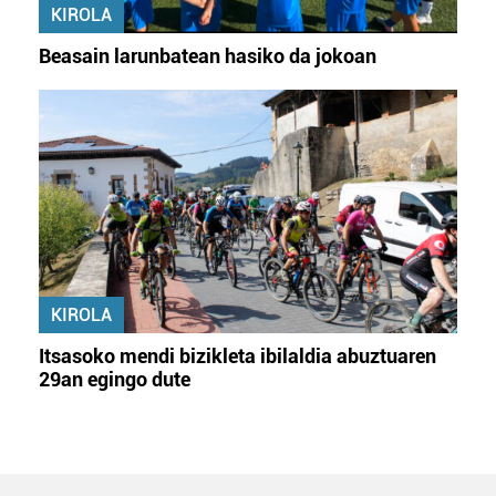
KIROLA
Beasain larunbatean hasiko da jokoan
KIROLA
Itsasoko mendi bizikleta ibilaldia abuztuaren
29an egingo dute