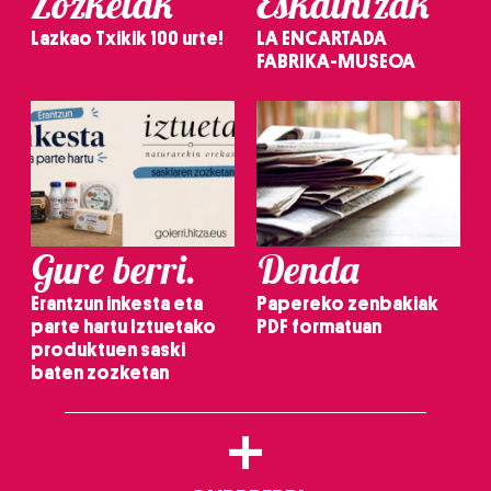
Zozketak
Eskaintzak
Lazkao Txikik 100 urte!
LA ENCARTADA
FABRIKA-MUSEOA
Gure berri.
Denda
Erantzun inkesta eta
Papereko zenbakiak
parte hartu Iztuetako
PDF formatuan
produktuen saski
baten zozketan
+