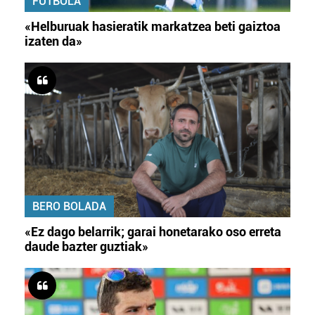
FUTBOLA
«Helburuak hasieratik markatzea beti gaiztoa
izaten da»
BERO BOLADA
«Ez dago belarrik; garai honetarako oso erreta
daude bazter guztiak»