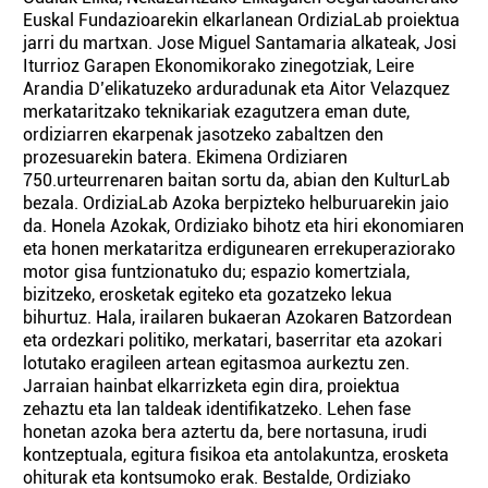
Euskal Fundazioarekin elkarlanean OrdiziaLab proiektua
jarri du martxan. Jose Miguel Santamaria alkateak, Josi
Iturrioz Garapen Ekonomikorako zinegotziak, Leire
Arandia D’elikatuzeko arduradunak eta Aitor Velazquez
merkataritzako teknikariak ezagutzera eman dute,
ordiziarren ekarpenak jasotzeko zabaltzen den
prozesuarekin batera. Ekimena Ordiziaren
750.urteurrenaren baitan sortu da, abian den KulturLab
bezala. OrdiziaLab Azoka berpizteko helburuarekin jaio
da. Honela Azokak, Ordiziako bihotz eta hiri ekonomiaren
eta honen merkataritza erdigunearen errekuperaziorako
motor gisa funtzionatuko du; espazio komertziala,
bizitzeko, erosketak egiteko eta gozatzeko lekua
bihurtuz. Hala, irailaren bukaeran Azokaren Batzordean
eta ordezkari politiko, merkatari, baserritar eta azokari
lotutako eragileen artean egitasmoa aurkeztu zen.
Jarraian hainbat elkarrizketa egin dira, proiektua
zehaztu eta lan taldeak identifikatzeko. Lehen fase
honetan azoka bera aztertu da, bere nortasuna, irudi
kontzeptuala, egitura fisikoa eta antolakuntza, erosketa
ohiturak eta kontsumoko erak. Bestalde, Ordiziako