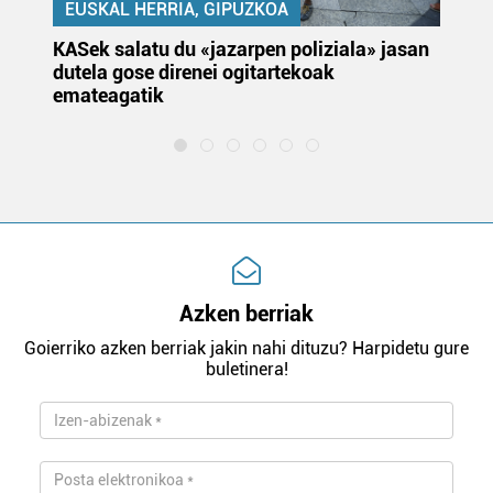
EUSKAL HERRIA, GIPUZKOA
KASek salatu du «jazarpen poliziala» jasan
Pa
dutela gose direnei ogitartekoak
da
emateagatik
«s
Azken berriak
Goierriko azken berriak jakin nahi dituzu? Harpidetu gure
buletinera!