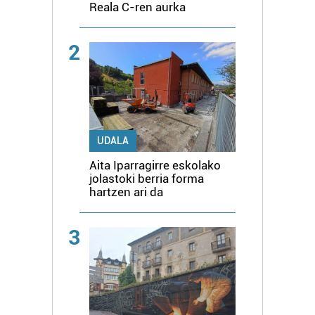
Reala C-ren aurka
2
UDALA
Aita Iparragirre eskolako
jolastoki berria forma
hartzen ari da
3