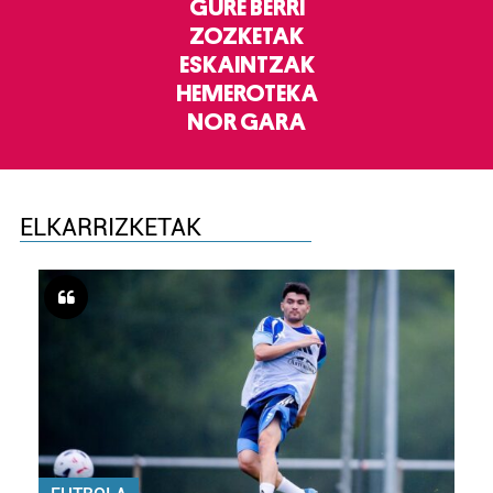
GURE BERRI
ZOZKETAK
ESKAINTZAK
HEMEROTEKA
NOR GARA
ELKARRIZKETAK