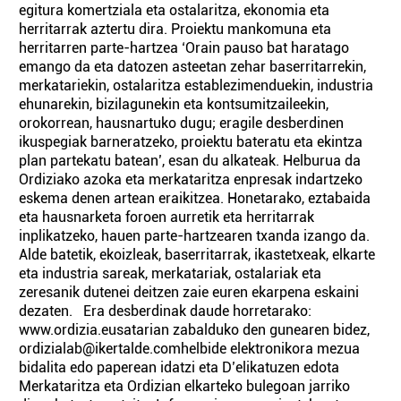
egitura komertziala eta ostalaritza, ekonomia eta
herritarrak aztertu dira. Proiektu mankomuna eta
herritarren parte-hartzea ‘Orain pauso bat haratago
emango da eta datozen asteetan zehar baserritarrekin,
merkatariekin, ostalaritza establezimenduekin, industria
ehunarekin, bizilagunekin eta kontsumitzaileekin,
orokorrean, hausnartuko dugu; eragile desberdinen
ikuspegiak barneratzeko, proiektu bateratu eta ekintza
plan partekatu batean’, esan du alkateak. Helburua da
Ordiziako azoka eta merkataritza enpresak indartzeko
eskema denen artean eraikitzea. Honetarako, eztabaida
eta hausnarketa foroen aurretik eta herritarrak
inplikatzeko, hauen parte-hartzearen txanda izango da.
Alde batetik, ekoizleak, baserritarrak, ikastetxeak, elkarte
eta industria sareak, merkatariak, ostalariak eta
zeresanik dutenei deitzen zaie euren ekarpena eskaini
dezaten. Era desberdinak daude horretarako:
www.ordizia.eusatarian zabalduko den gunearen bidez,
ordizialab@ikertalde.comhelbide elektronikora mezua
bidalita edo paperean idatzi eta D’elikatuzen edota
Merkataritza eta Ordizian elkarteko bulegoan jarriko