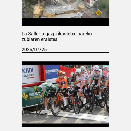
La Salle-Legazpi ikastetxe pareko
zubiaren eraistea
2026/07/25