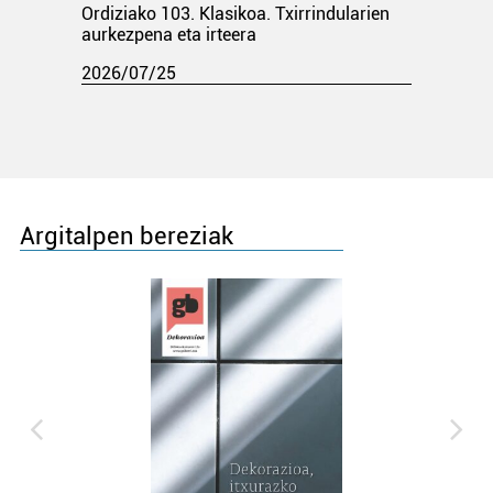
Ordiziako 103. Klasikoa. Txirrindularien
aurkezpena eta irteera
2026/07/25
Argitalpen bereziak