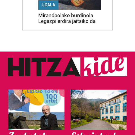
UDALA
Mirandaolako burdinola
Legazpi erdira jaitsiko da