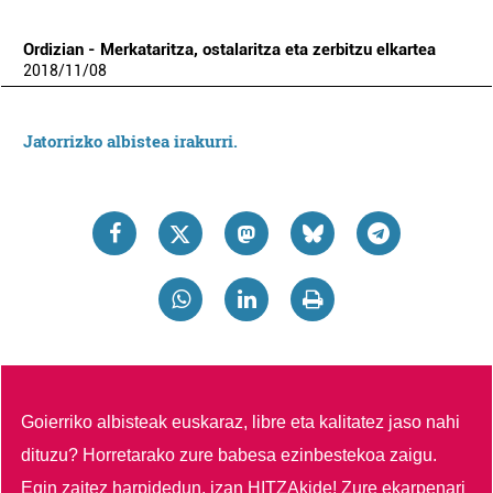
Ordizian - Merkataritza, ostalaritza eta zerbitzu elkartea
2018
/
11
/
08
Jatorrizko albistea irakurri.
Goierriko albisteak euskaraz, libre eta kalitatez jaso nahi
dituzu?
Horretarako zure babesa ezinbestekoa zaigu.
Egin zaitez harpidedun, izan HITZAkide!
Zure ekarpenari