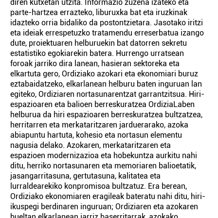
diren kutxetan utzita. Informazio zuzena izateko eta
parte-hartzea errazteko, liburuxka bat eta iruzkinak
idazteko orria bidaliko da postontzietara. Jasotako iritzi
eta ideiak errespetuzko tratamendu erreserbatua izango
dute, proiektuaren helburuekin bat datorren sekretu
estatistiko egokiarekin batera. Hurrengo urratsean
foroak jarriko dira lanean, hasieran sektoreka eta
elkartuta gero, Ordiziako azokari eta ekonomiari buruz
eztabaidatzeko, elkarlanean helburu baten inguruan lan
egiteko, Ordiziaren nortasunarentzat garrantzitsua. Hiri-
espazioaren eta balioen berreskuratzea OrdiziaLaben
helburua da hiri espazioaren berreskuratzea bultzatzea,
herritarren eta merkataritzaren jarduerarako, azoka
abiapuntu hartuta, kohesio eta nortasun elementu
nagusia delako. Azokaren, merkataritzaren eta
espazioen modernizazioa eta hobekuntza aurkitu nahi
ditu, herriko nortasunaren eta memoriaren balioetatik,
jasangarritasuna, gertutasuna, kalitatea eta
lurraldearekiko konpromisoa bultzatuz. Era berean,
Ordiziako ekonomiaren eragileak bateratu nahi ditu, hiri-
ikuspegi berdinaren inguruan; Ordiziaren eta azokaren
bueltan elkarlanean jarriz baserritarrak, azokako