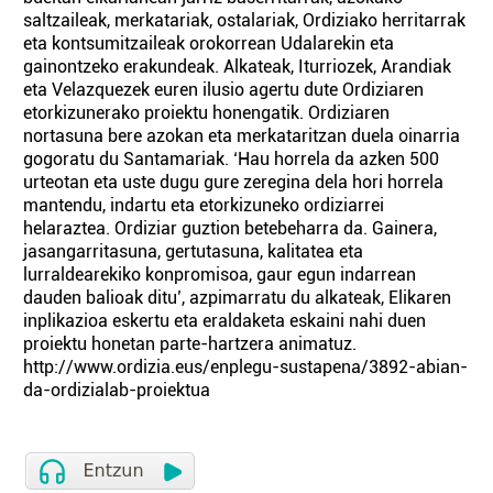
saltzaileak, merkatariak, ostalariak, Ordiziako herritarrak
eta kontsumitzaileak orokorrean Udalarekin eta
gainontzeko erakundeak. Alkateak, Iturriozek, Arandiak
eta Velazquezek euren ilusio agertu dute Ordiziaren
etorkizunerako proiektu honengatik. Ordiziaren
nortasuna bere azokan eta merkataritzan duela oinarria
gogoratu du Santamariak. ‘Hau horrela da azken 500
urteotan eta uste dugu gure zeregina dela hori horrela
mantendu, indartu eta etorkizuneko ordiziarrei
helaraztea. Ordiziar guztion betebeharra da. Gainera,
jasangarritasuna, gertutasuna, kalitatea eta
lurraldearekiko konpromisoa, gaur egun indarrean
dauden balioak ditu’, azpimarratu du alkateak, Elikaren
inplikazioa eskertu eta eraldaketa eskaini nahi duen
proiektu honetan parte-hartzera animatuz.
http://www.ordizia.eus/enplegu-sustapena/3892-abian-
da-ordizialab-proiektua