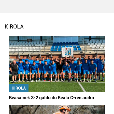
KIROLA
KIROLA
Beasainek 3-2 galdu du Reala C-ren aurka