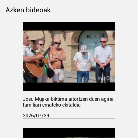
Azken bideoak
Josu Mujika biktima aitortzen duen agiria
familiari emateko ekitaldia
2026/07/29