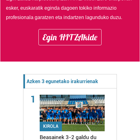
esker, euskaratik eginda dagoen tokiko informazio
profesionala garatzen eta indartzen lagunduko duzu.
Egin HITZAkide
Azken 3 egunetako irakurrienak
1
KIROLA
Beasainek 3-2 galdu du