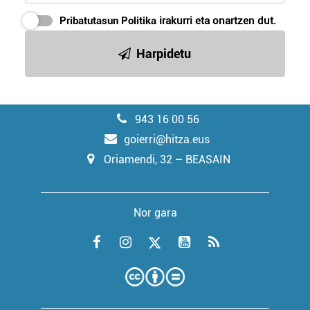
Pribatutasun Politika
irakurri eta onartzen dut.
Harpidetu
943 16 00 56
goierri@hitza.eus
Oriamendi, 32 – BEASAIN
Nor gara