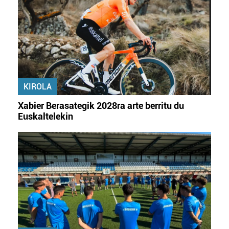
KIROLA
Xabier Berasategik 2028ra arte berritu du
Euskaltelekin