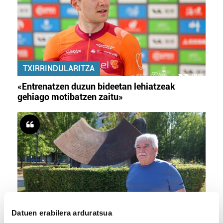
TXIRRINDULARITZA
«Entrenatzen duzun bideetan lehiatzeak
gehiago motibatzen zaitu»
Datuen erabilera arduratsua
MEMORIA HISTORIKOA