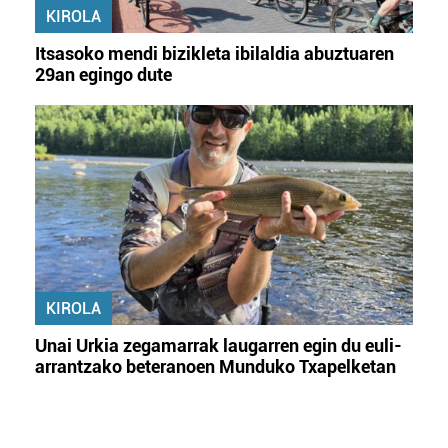
KIROLA
Itsasoko mendi bizikleta ibilaldia abuztuaren
29an egingo dute
KIROLA
Unai Urkia zegamarrak laugarren egin du euli-
arrantzako beteranoen Munduko Txapelketan