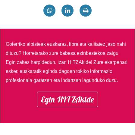
Goierriko albisteak euskaraz, libre eta kalitatez jaso nahi
dituzu?
Horretarako zure babesa ezinbestekoa zaigu.
Egin zaitez harpidedun, izan HITZAkide!
Zure ekarpenari
esker, euskaratik eginda dagoen tokiko informazio
profesionala garatzen eta indartzen lagunduko duzu.
Egin HITZAkide