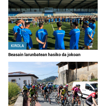
KIROLA
Beasain larunbatean hasiko da jokoan