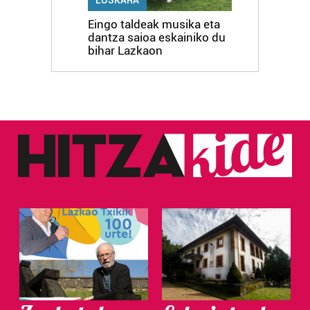
Eingo taldeak musika eta
dantza saioa eskainiko du
bihar Lazkaon