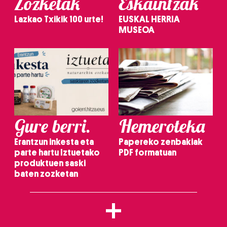
Zozketak
Eskaintzak
Lazkao Txikik 100 urte!
EUSKAL HERRIA
MUSEOA
Gure berri.
Hemeroteka
Erantzun inkesta eta
Papereko zenbakiak
parte hartu Iztuetako
PDF formatuan
produktuen saski
baten zozketan
+