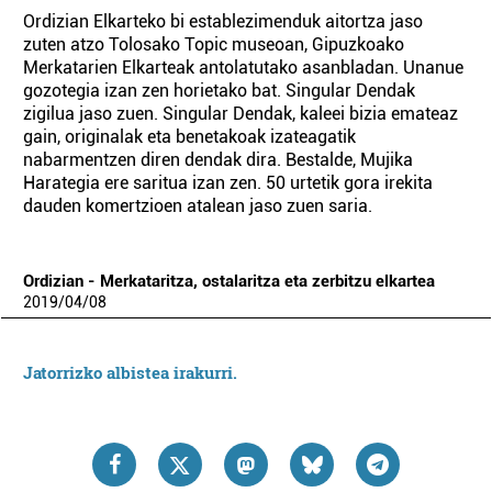
Ordizian Elkarteko bi establezimenduk aitortza jaso
zuten atzo Tolosako Topic museoan, Gipuzkoako
Merkatarien Elkarteak antolatutako asanbladan. Unanue
gozotegia izan zen horietako bat. Singular Dendak
zigilua jaso zuen. Singular Dendak, kaleei bizia emateaz
gain, originalak eta benetakoak izateagatik
nabarmentzen diren dendak dira. Bestalde, Mujika
Harategia ere saritua izan zen. 50 urtetik gora irekita
dauden komertzioen atalean jaso zuen saria.
Ordizian - Merkataritza, ostalaritza eta zerbitzu elkartea
2019
/
04
/
08
Jatorrizko albistea irakurri.