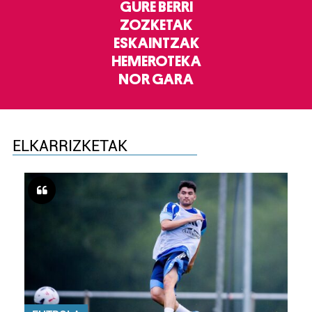
GURE BERRI
ZOZKETAK
ESKAINTZAK
HEMEROTEKA
NOR GARA
ELKARRIZKETAK