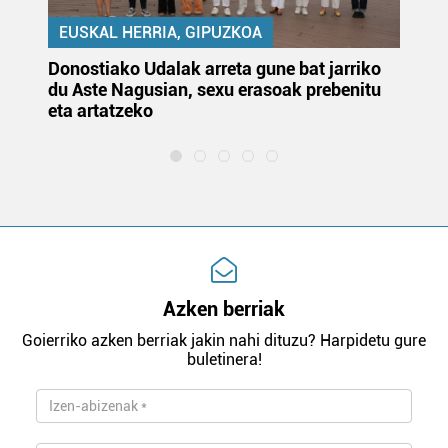
EUSKAL HERRIA, GIPUZKOA
Donostiako Udalak arreta gune bat jarriko
Ur
du Aste Nagusian, sexu erasoak prebenitu
es
eta artatzeko
lu
Azken berriak
Goierriko azken berriak jakin nahi dituzu? Harpidetu gure
buletinera!