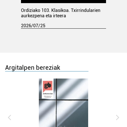
Ordiziako 103. Klasikoa. Txirrindularien
aurkezpena eta irteera
2026/07/25
Argitalpen bereziak