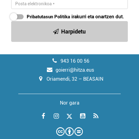
Pribatutasun Politika
irakurri eta onartzen dut.
Harpidetu
943 16 00 56
goierri@hitza.eus
Oriamendi, 32 – BEASAIN
Nor gara