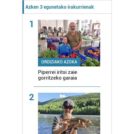
Azken 3 egunetako irakurrienak
1
ORDIZIAKO AZOKA
Piperrei iritsi zaie
gorritzeko garaia
2