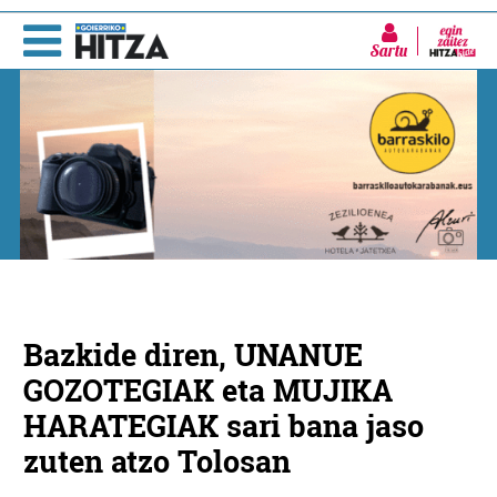
Sartu
Bazkide diren, UNANUE
GOZOTEGIAK eta MUJIKA
HARATEGIAK sari bana jaso
zuten atzo Tolosan