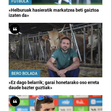
FUTBOLA
«Helburuak hasieratik markatzea beti gaiztoa
izaten da»
BERO BOLADA
«Ez dago belarrik; garai honetarako oso erreta
daude bazter guztiak»