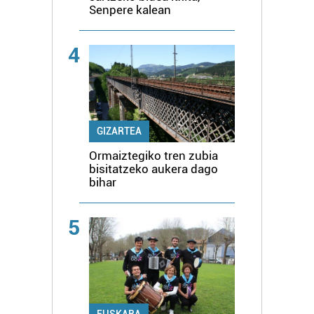
Senpere kalean
4
GIZARTEA
Ormaiztegiko tren zubia
bisitatzeko aukera dago
bihar
5
EUSKARA