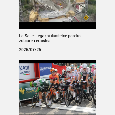
La Salle-Legazpi ikastetxe pareko
zubiaren eraistea
2026/07/25