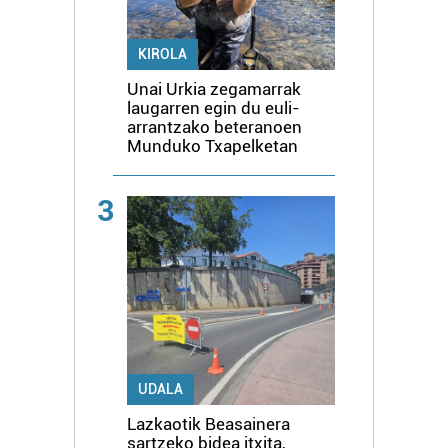
KIROLA
Unai Urkia zegamarrak
laugarren egin du euli-
arrantzako beteranoen
Munduko Txapelketan
3
UDALA
Lazkaotik Beasainera
sartzeko bidea itxita,