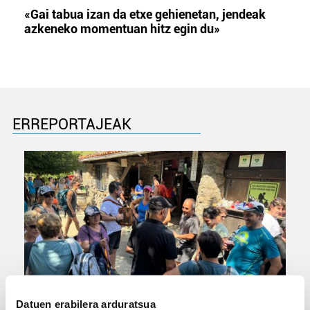
«Gai tabua izan da etxe gehienetan, jendeak
azkeneko momentuan hitz egin du»
ERREPORTAJEAK
URBIAKO FESTA
Datuen erabilera arduratsua