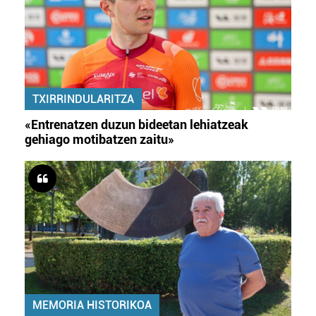
TXIRRINDULARITZA
«Entrenatzen duzun bideetan lehiatzeak
gehiago motibatzen zaitu»
MEMORIA HISTORIKOA