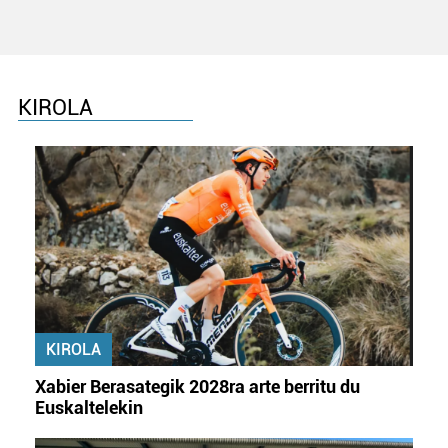
zure baimena Cookieen adierazpenean.
Webgune honek cookie propioak eta hirugarrenen cookie-
fitxategiak erabiltzen ditu. Zure esperientzia eta
KIROLA
zerbitzuak hobetzeko asmoz, cookie teknologiaz
baliatzen gara. Ohar hau onartuz gero, teknologia hori
erabiltzeko baimen esplizitua ematen diguzu.
Gehiago
irakurri
KIROLA
Xabier Berasategik 2028ra arte berritu du
Euskaltelekin