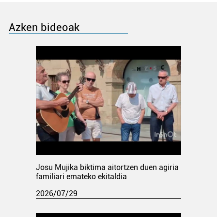
Azken bideoak
Josu Mujika biktima aitortzen duen agiria
familiari emateko ekitaldia
2026/07/29