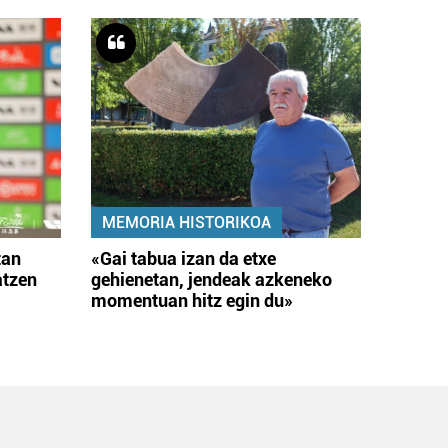
MEMORIA HISTORIKOA
tan
«Gai tabua izan da etxe
atzen
gehienetan, jendeak azkeneko
momentuan hitz egin du»