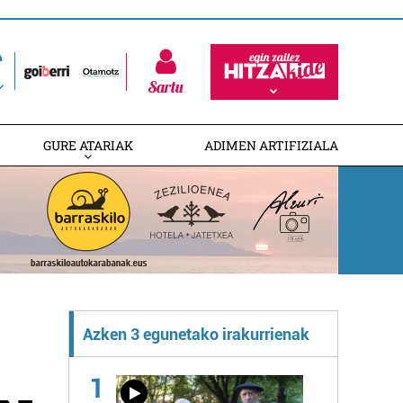
Sartu
GURE ATARIAK
ADIMEN ARTIFIZIALA
Azken 3 egunetako irakurrienak
1