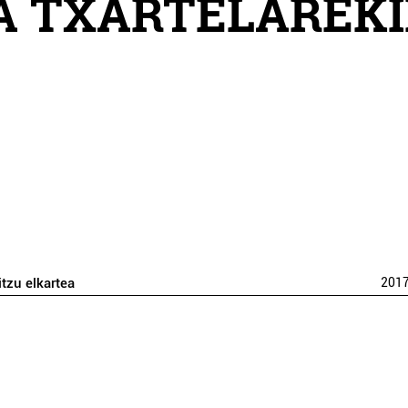
SA TXARTELAREK
itzu elkartea
201