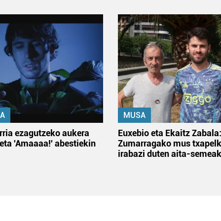
A
MUSA
rria ezagutzeko aukera
Euxebio eta Ekaitz Zabala
 eta 'Amaaaa!' abestiekin
Zumarragako mus txapelk
irabazi duten aita-semea