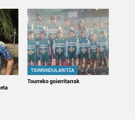
TXIRRINDULARITZA
:
Tourreko goierritarrak
eta
k