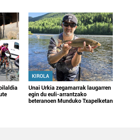
KIROLA
bilaldia
Unai Urkia zegamarrak laugarren
ute
egin du euli-arrantzako
beteranoen Munduko Txapelketan