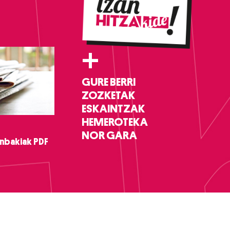
+
GURE BERRI
ZOZKETAK
ESKAINTZAK
HEMEROTEKA
NOR GARA
nbakiak PDF