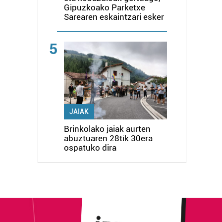
Gipuzkoako Parketxe
Sarearen eskaintzari esker
5
JAIAK
Brinkolako jaiak aurten
abuztuaren 28tik 30era
ospatuko dira