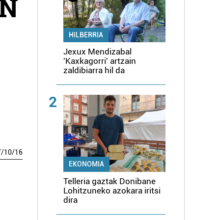
IN
HILBERRIA
Jexux Mendizabal
'Kaxkagorri' artzain
zaldibiarra hil da
2
7
/
10
/
16
EKONOMIA
Telleria gaztak Donibane
Lohitzuneko azokara iritsi
dira