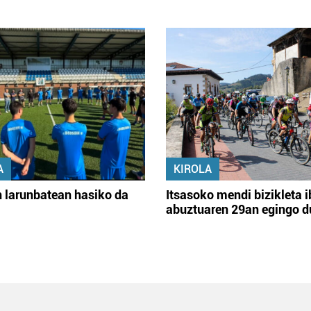
A
KIROLA
 larunbatean hasiko da
Itsasoko mendi bizikleta i
abuztuaren 29an egingo d