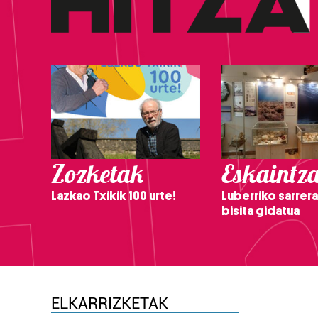
Zozketak
Eskaintz
Lazkao Txikik 100 urte!
Luberriko sarrera
bisita gidatua
ELKARRIZKETAK