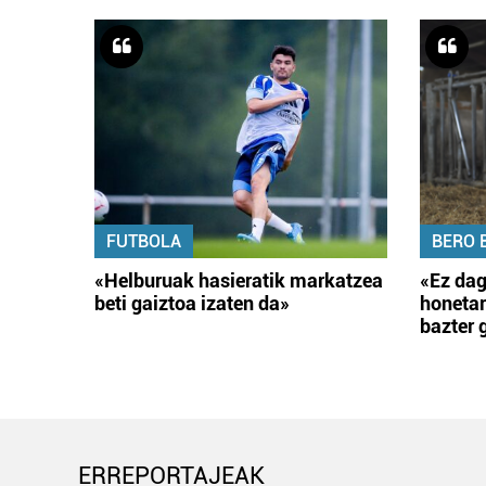
FUTBOLA
BERO 
«Helburuak hasieratik markatzea
«Ez dag
beti gaiztoa izaten da»
honetar
bazter 
ERREPORTAJEAK