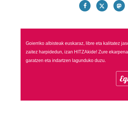
Goierriko albisteak euskaraz, libre eta kalitatez ja
zaitez harpidedun, izan HITZAkide!
Zure ekarpenar
garatzen eta indartzen lagunduko duzu.
Eg