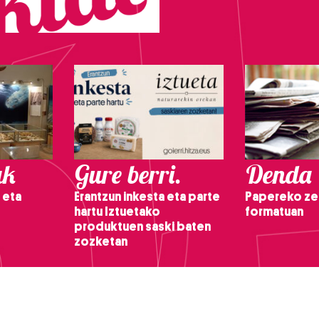
ak
Gure berri.
Denda
 eta
Erantzun inkesta eta parte
Papereko ze
hartu Iztuetako
formatuan
produktuen saski baten
zozketan