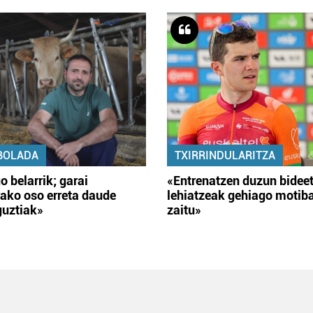
BOLADA
TXIRRINDULARITZA
o belarrik; garai
«Entrenatzen duzun bidee
ako oso erreta daude
lehiatzeak gehiago motib
guztiak»
zaitu»