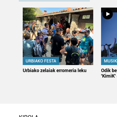
URBIAKO FESTA
MUSIK
Urbiako zelaiak erromeria leku
Odik be
'KimiK'