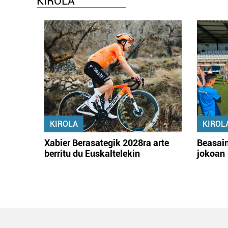
KIROLA
KIROLA
KIROL
Xabier Berasategik 2028ra arte
Beasain
berritu du Euskaltelekin
jokoan