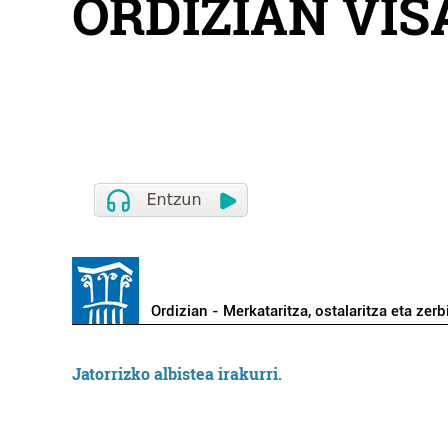
ORDIZIAN VI
Ordizian - Merkataritza, ostalaritza eta zerb
Jatorrizko albistea irakurri.