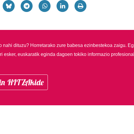
so nahi dituzu?
Horretarako zure babesa ezinbestekoa zaigu. Eg
i esker, euskaratik eginda dagoen tokiko informazio profesiona
in HITZAkide