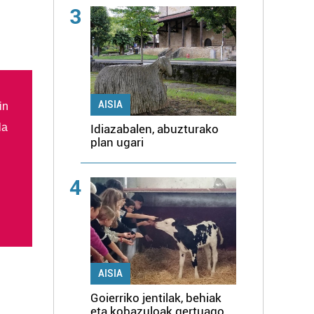
3
AISIA
in
la
Idiazabalen, abuzturako
plan ugari
4
AISIA
Goierriko jentilak, behiak
eta kobazuloak gertuago,