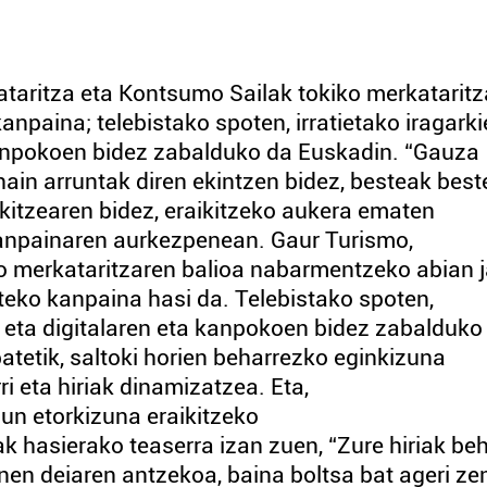
za eta Kontsumo Sailak tokiko merkataritz
npaina; telebistako spoten, irratietako iragarki
 kanpokoen bidez zabalduko da Euskadin. “Gauza
ain arruntak diren ekintzen bidez, besteak best
itzearen bidez, eraikitzeko aukera ematen
 kanpainaren aurkezpenean. Gaur Turismo,
o merkataritzaren balioa nabarmentzeko abian ja
teko kanpaina hasi da. Telebistako spoten,
en eta digitalaren eta kanpokoen bidez zabalduko
batetik, saltoki horien beharrezko eginkizuna
i eta hiriak dinamizatzea. Eta,
gun etorkizuna eraikitzeko
 hasierako teaserra izan zuen, “Zure hiriak be
manen deiaren antzekoa, baina boltsa bat ageri ze