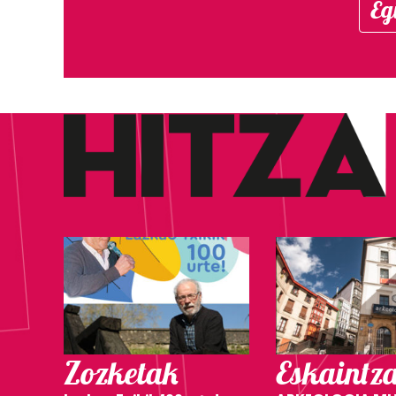
Eg
Zozketak
Eskaintz