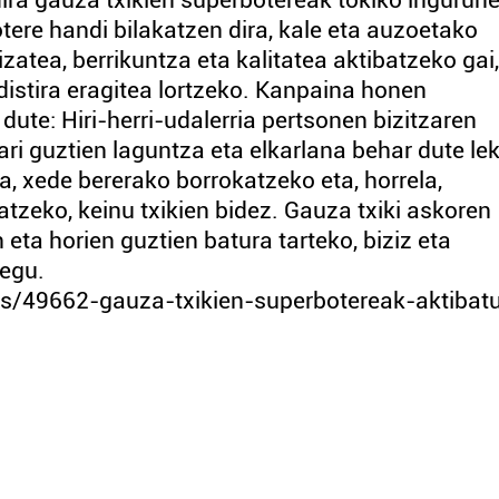
 dira gauza txikien superbotereak tokiko ingurun
otere handi bilakatzen dira, kale eta auzoetako
zatea, berrikuntza eta kalitatea aktibatzeko gai,
 distira eragitea lortzeko. Kanpaina honen
dute: Hiri-herri-udalerria pertsonen bizitzaren
ari guztien laguntza eta elkarlana behar dute le
ia, xede bererako borrokatzeko eta, horrela,
tzeko, keinu txikien bidez. Gauza txiki askoren
 eta horien guztien batura tarteko, biziz eta
kegu.
ws/49662-gauza-txikien-superbotereak-aktibat