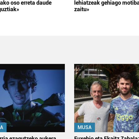
ako oso erreta daude
lehiatzeak gehiago motib
guztiak»
zaitu»
A
MUSA
rria ezagutzeko aukera
Euxebio eta Ekaitz Zabala