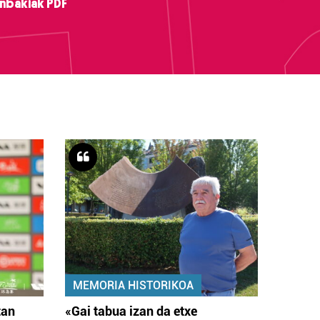
nbakiak PDF
MEMORIA HISTORIKOA
tan
«Gai tabua izan da etxe