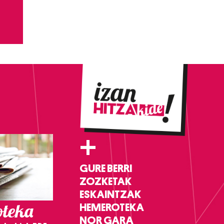
+
GURE BERRI
ZOZKETAK
ESKAINTZAK
teka
HEMEROTEKA
NOR GARA