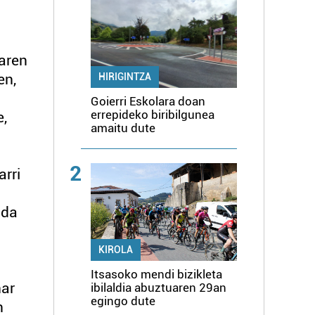
aren
en,
HIRIGINTZA
Goierri Eskolara doan
errepideko biribilgunea
e,
amaitu dute
2
rri
 da
KIROLA
Itsasoko mendi bizikleta
har
ibilaldia abuztuaren 29an
egingo dute
n