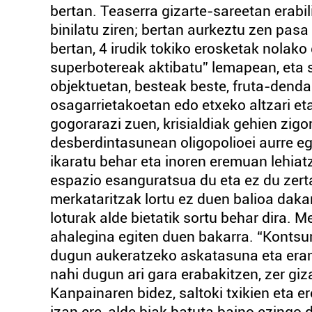
bertan. Teaserra gizarte-sareetan erabili
binilatu ziren; bertan aurkeztu zen pasa
bertan, 4 irudik tokiko erosketak nolako
superbotereak aktibatu” lemapean, eta 
objektuetan, besteak beste, fruta-dend
osagarrietakoetan edo etxeko altzari et
gogorarazi zuen, krisialdiak gehien zig
desberdintasunean oligopolioei aurre egi
ikaratu behar eta inoren eremuan lehiat
espazio esanguratsua du eta ez du zerta
merkataritzak lortu ez duen balioa dakar
loturak alde bietatik sortu behar dira. 
ahalegina egiten duen bakarra. “Kontsum
dugun aukeratzeko askatasuna eta erant
nahi dugun ari gara erabakitzen, zer gi
Kanpainaren bidez, saltoki txikien eta e