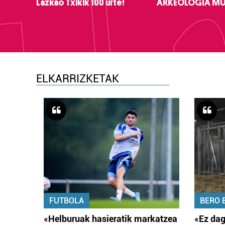
Lazkao Txikik 100 urte!
ARKEOLOGIA M
ELKARRIZKETAK
FUTBOLA
BERO 
«Helburuak hasieratik markatzea
«Ez dag