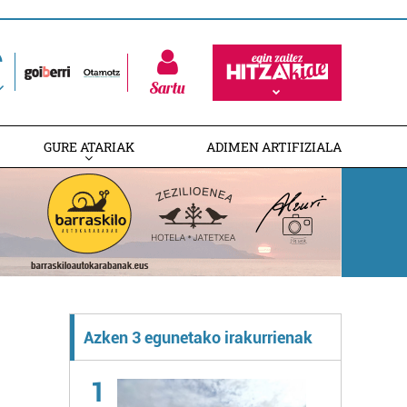
Sartu
GURE ATARIAK
ADIMEN ARTIFIZIALA
Azken 3 egunetako irakurrienak
1