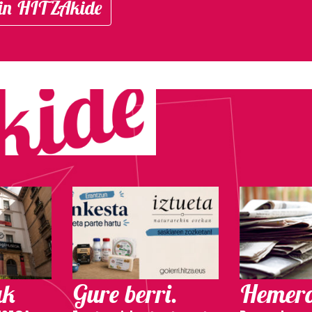
in HITZAkide
ak
Gure berri.
Hemero