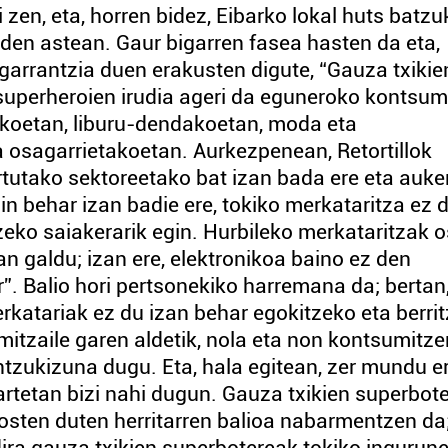
 zen, eta, horren bidez, Eibarko lokal huts batzu
 den astean. Gaur bigarren fasea hasten da eta,
 garrantzia duen erakusten digute, “Gauza txikie
superheroien irudia ageri da eguneroko kontsu
akoetan, liburu-dendakoetan, moda eta
a osagarrietakoetan. Aurkezpenean, Retortillok
ortutako sektoreetako bat izan bada ere eta auke
n behar izan badie ere, tokiko merkataritza ez 
zeko saiakerarik egin. Hurbileko merkataritzak 
n galdu; izan ere, elektronikoa baino ez den
”. Balio hori pertsonekiko harremana da; bertan
Merkatariak ez du izan behar egokitzeko eta berri
itzaile garen aldetik, nola eta non kontsumitze
zukizuna dugu. Eta, hala egitean, zer mundu er
zartetan bizi nahi dugun. Gauza txikien superbot
rosten duten herritarren balioa nabarmentzen da