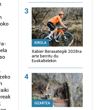
k
3
n
moko
ra-
KIROLA
dela
Xabier Berasategik 2028ra
arte berritu du
oso
Euskaltelekin
,
4
tzeko
n
aiki
ereak
;
GIZARTEA