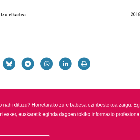
itzu elkartea
201
so nahi dituzu?
Horretarako zure babesa ezinbestekoa zaigu. Eg
i esker, euskaratik eginda dagoen tokiko informazio profesiona