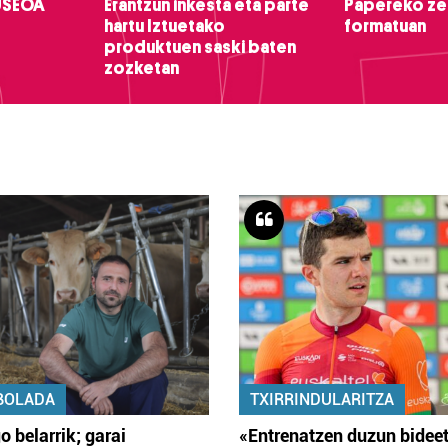
USEOA
Erantzun inkesta eta parte
Papereko ze
hartu Iztuetako
formatuan
produktuen saski baten
zozketan
BOLADA
TXIRRINDULARITZA
o belarrik; garai
«Entrenatzen duzun bidee