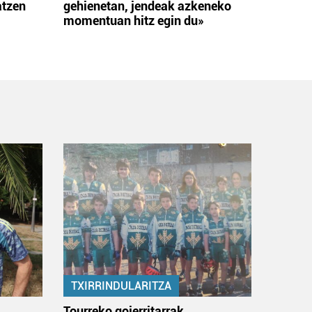
atzen
gehienetan, jendeak azkeneko
momentuan hitz egin du»
TXIRRINDULARITZA
:
Tourreko goierritarrak