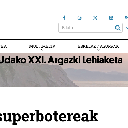
TEA
MULTIMEDIA
ESKELAK / AGURRAK
superbotereak