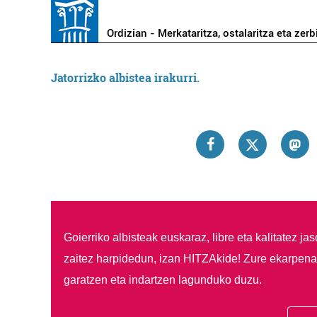
Ordizian - Merkataritza, ostalaritza eta zerb
Jatorrizko albistea irakurri.
Goierriko albisteak euskaraz, libre eta kalitatez ja
zaitez harpidedun, izan HITZAkide!
Zure ekarpenar
garatzen eta indartzen lagunduko duzu.