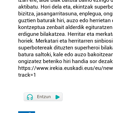
izan ere, alde biak batuta baino ezingo
aktibatu. Hori dela eta, ekintzak superb
bizitza, jasangarritasuna, enplegua, ongi
guztien baturak hiri, auzo edo herrietan
kontzeptua zenbait alderdik egituratzen 
erdigune bilakatzea. Herritar eta merkat
horiek. Merkatari eta herritarren sinbios
superbotereak dituzten superheroi bilaka
batura saltoki, kale edo auzo bakoitzean
ongizatez beteriko hiri handia sor deza
https://www.irekia.euskadi.eus/eu/ne
track=1