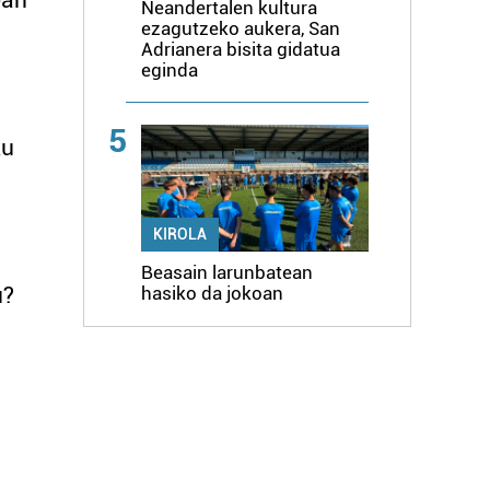
ean
Neandertalen kultura
ezagutzeko aukera, San
Adrianera bisita gidatua
eginda
5
ku
KIROLA
Beasain larunbatean
u?
hasiko da jokoan