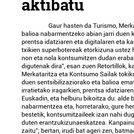
aktibatu
Gaur hasten da Turismo, Merkatarit
balioa nabarmentzeko abian jarri duen ka
prentsa idatziaren eta digitalaren eta
txikien superbotereak etorkizuna ustez h
non eta nola kontsumitzen dudan erabak
digutenak dira”, esan zuen Retortillok,
Merkataritza eta Kontsumo Sailak tokik
duen sentsibilizaziorako eta balioa ema
irratietako iragarkien, prentsa idatziar
Euskadin, eta helburu bikoitza du: alde 
nabarmentzea eta, horretarako, gure herr
bestetik, kontsumitzaileek izan nahi du
duten erantzukizunaeskatzea. Kanpainak
zaitu”; bertan, irudi bat ageri zen, bat