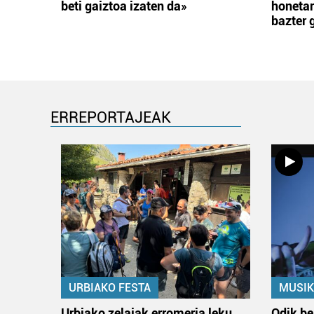
beti gaiztoa izaten da»
honetar
bazter 
ERREPORTAJEAK
URBIAKO FESTA
MUSIK
Urbiako zelaiak erromeria leku
Odik be