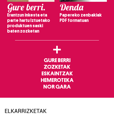
Gure berri.
Denda
Erantzun inkesta eta
Papereko zenbakiak
parte hartu Iztuetako
PDF formatuan
produktuen saski
baten zozketan
+
GURE BERRI
ZOZKETAK
ESKAINTZAK
HEMEROTEKA
NOR GARA
ELKARRIZKETAK