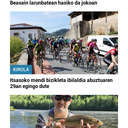
Beasain larunbatean hasiko da jokoan
KIROLA
Itsasoko mendi bizikleta ibilaldia abuztuaren
29an egingo dute