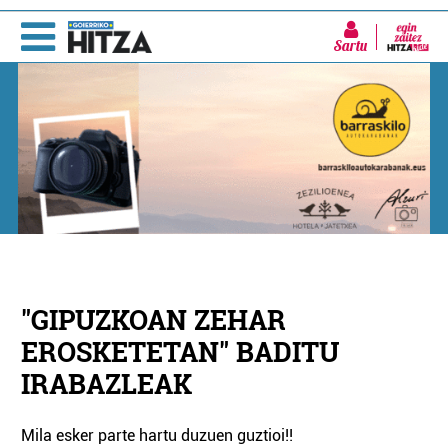
Sartu
"GIPUZKOAN ZEHAR
EROSKETETAN" BADITU
IRABAZLEAK
Mila esker parte hartu duzuen guztioi!!