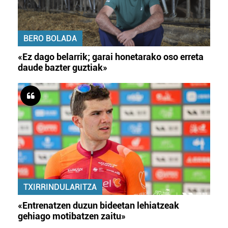
BERO BOLADA
«Ez dago belarrik; garai honetarako oso erreta
daude bazter guztiak»
TXIRRINDULARITZA
«Entrenatzen duzun bideetan lehiatzeak
gehiago motibatzen zaitu»