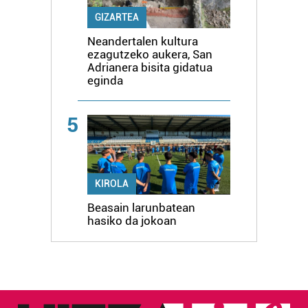
GIZARTEA
Neandertalen kultura
ezagutzeko aukera, San
Adrianera bisita gidatua
eginda
5
KIROLA
Beasain larunbatean
hasiko da jokoan