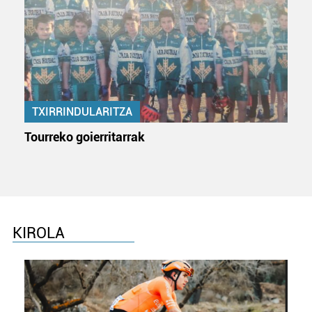
TXIRRINDULARITZA
Tourreko goierritarrak
KIROLA