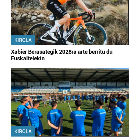
KIROLA
Xabier Berasategik 2028ra arte berritu du
Euskaltelekin
KIROLA