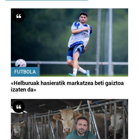
FUTBOLA
«Helburuak hasieratik markatzea beti gaiztoa
izaten da»