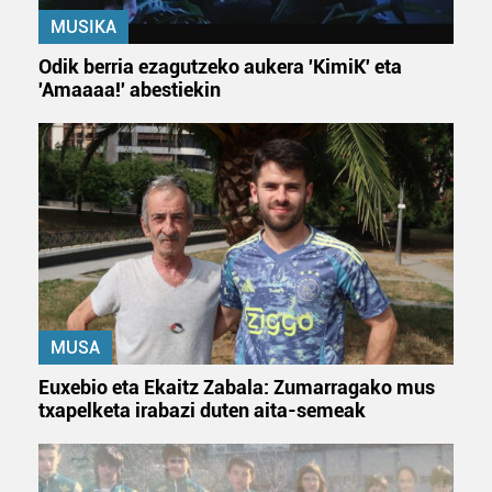
Bazkide batzuek ez dizute baimenik eskatzen, eta beren
MUSIKA
interes komertzial legitimoetan babesten dira. Ikusi gure
bazkideen zerrenda, beren ustez zein helburutarako
Odik berria ezagutzeko aukera 'KimiK' eta
duten interes legitimoa eta horren aurka nola egin
'Amaaaa!' abestiekin
dezakezun ikusteko.
Lortu zure datu pertsonalak prozesatzeko moduari
buruzko informazio gehiago eta ezarri zure lehentasunak
datuen atalean. Edozein unetan alda edo ken dezakezu
zure baimena Cookieen adierazpenean.
Webgune honek cookie propioak eta hirugarrenen cookie-
fitxategiak erabiltzen ditu. Zure esperientzia eta
zerbitzuak hobetzeko asmoz, cookie teknologiaz
MUSA
baliatzen gara. Ohar hau onartuz gero, teknologia hori
Euxebio eta Ekaitz Zabala: Zumarragako mus
erabiltzeko baimen esplizitua ematen diguzu.
Gehiago
txapelketa irabazi duten aita-semeak
irakurri