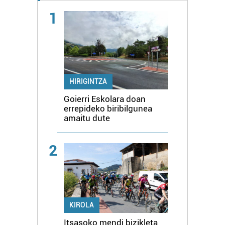
1
HIRIGINTZA
Goierri Eskolara doan
errepideko biribilgunea
amaitu dute
2
KIROLA
Itsasoko mendi bizikleta