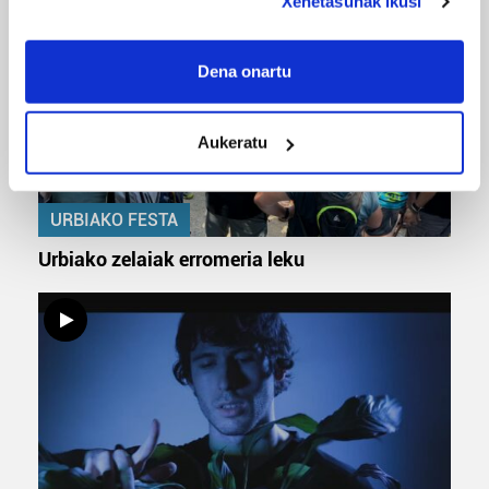
Xehetasunak ikusi
If you allow, we would also like to:
Collect information about your geographical
Dena onartu
location which can be accurate to within several
meters
Aukeratu
Identify your device by actively scanning it for
specific characteristics (fingerprinting)
Find out more about how your personal data is processed
URBIAKO FESTA
and set your preferences in the
details section
.
Urbiako zelaiak erromeria leku
Guk eta gure bazkideek zure datu pertsonalak
prozesatzen ditugu, zure IP zenbakia, besteak beste,
teknologia erabiliz, cookieak adibidez, iragarki eta eduki
pertsonalizatuak eskaintzeko, iragarkiak eta edukia
neurtzeko, jendeari buruzko informazioa biltzeko eta
produktuak garatzeko. Zure datuak nork eta zertarako
erabiltzen dituen hauta dezakezu.