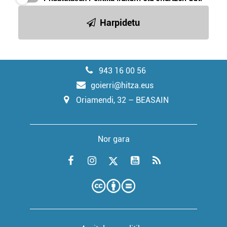
Harpidetu
943 16 00 56
goierri@hitza.eus
Oriamendi, 32 – BEASAIN
Nor gara