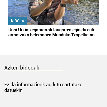
KIROLA
Unai Urkia zegamarrak laugarren egin du euli-
arrantzako beteranoen Munduko Txapelketan
Azken bideoak
Ez da informaziorik aurkitu sartutako
datuekin.