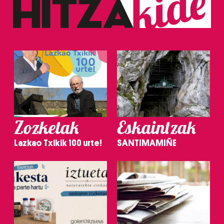
Zozketak
Eskaintzak
Lazkao Txikik 100 urte!
SANTIMAMIÑE