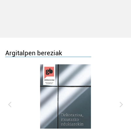
Argitalpen bereziak