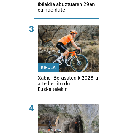
ibilaldia abuztuaren 29an
egingo dute
3
KIROLA
Xabier Berasategik 2028ra
arte berritu du
Euskaltelekin
4