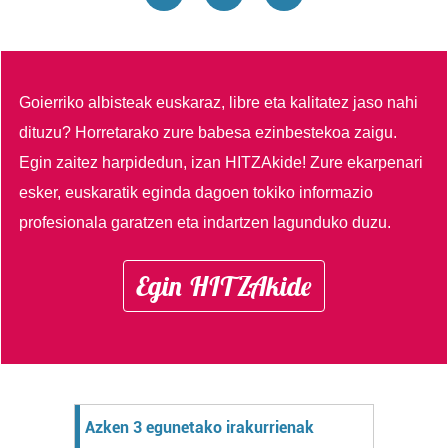
Goierriko albisteak euskaraz, libre eta kalitatez jaso nahi
dituzu?
Horretarako zure babesa ezinbestekoa zaigu.
Egin zaitez harpidedun, izan HITZAkide!
Zure ekarpenari
esker, euskaratik eginda dagoen tokiko informazio
profesionala garatzen eta indartzen lagunduko duzu.
Egin HITZAkide
Azken 3 egunetako irakurrienak