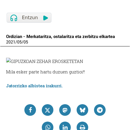
Ordizian - Merkataritza, ostalaritza eta zerbitzu elkartea
2021
/
05
/
05
Mila esker parte hartu duzuen guztioi!!
Jatorrizko albistea irakurri.