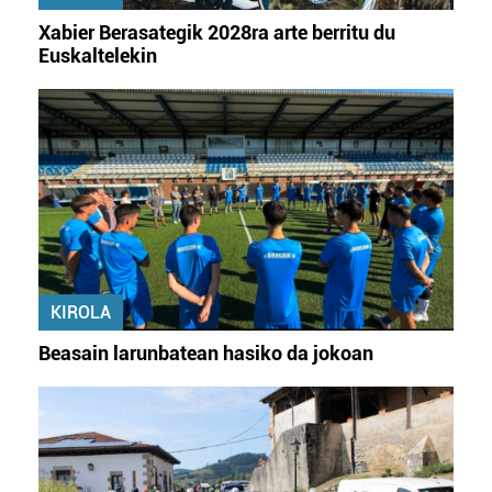
Xabier Berasategik 2028ra arte berritu du
Euskaltelekin
KIROLA
Beasain larunbatean hasiko da jokoan