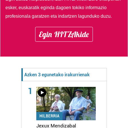
esker, euskaratik eginda dagoen tokiko informazio
profesionala garatzen eta indartzen lagunduko duzu.
Egin HITZAkide
Azken 3 egunetako irakurrienak
1
HILBERRIA
Jexux Mendizabal