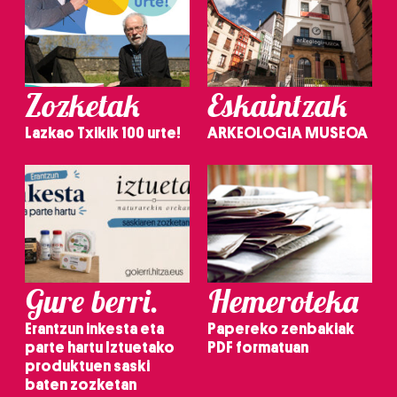
Zozketak
Eskaintzak
Lazkao Txikik 100 urte!
ARKEOLOGIA MUSEOA
Gure berri.
Hemeroteka
Erantzun inkesta eta
Papereko zenbakiak
parte hartu Iztuetako
PDF formatuan
produktuen saski
baten zozketan