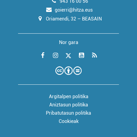
943 16 00 56
goierri@hitza.eus
Oriamendi, 32 – BEASAIN
Nor gara
Argitalpen politika
Aniztasun politika
Pribatutasun politika
Cookieak