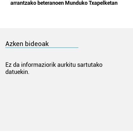
arrantzako beteranoen Munduko Txapelketan
Azken bideoak
Ez da informaziorik aurkitu sartutako
datuekin.