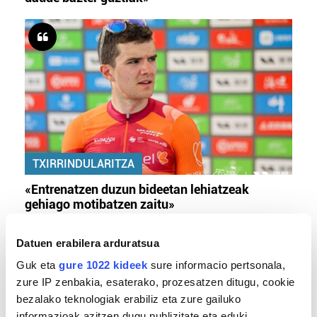
TXIRRINDULARITZA
«Entrenatzen duzun bideetan lehiatzeak
gehiago motibatzen zaitu»
Datuen erabilera arduratsua
Guk eta
gure 1022 kideek
sure informacio pertsonala,
zure IP zenbakia, esaterako, prozesatzen ditugu, cookie
bezalako teknologiak erabiliz eta zure gailuko
informazioak azitzen dugu publizitate eta eduki