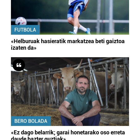
FUTBOLA
«Helburuak hasieratik markatzea beti gaiztoa
izaten da»
BERO BOLADA
«Ez dago belarrik; garai honetarako oso erreta
daude bazter guztiak»