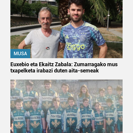
zerbitzuak hobetzeko asmoz, cookie teknologiaz
baliatzen gara. Ohar hau onartuz gero, teknologia hori
erabiltzeko baimen esplizitua ematen diguzu.
Gehiago
irakurri
MUSA
Euxebio eta Ekaitz Zabala: Zumarragako mus
txapelketa irabazi duten aita-semeak