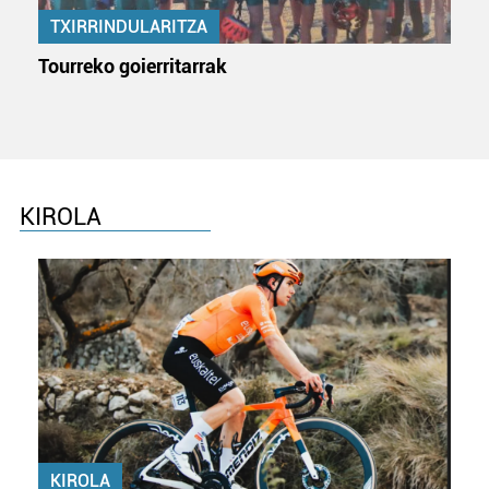
TXIRRINDULARITZA
Tourreko goierritarrak
KIROLA
KIROLA