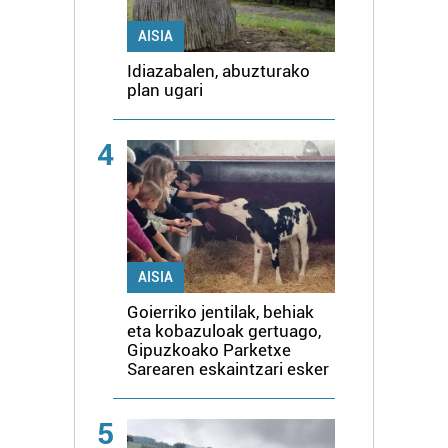
AISIA
Idiazabalen, abuzturako
plan ugari
4
AISIA
Goierriko jentilak, behiak
eta kobazuloak gertuago,
Gipuzkoako Parketxe
Sarearen eskaintzari esker
5