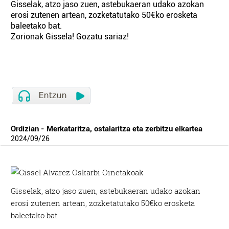
Gisselak, atzo jaso zuen, astebukaeran udako azokan
erosi zutenen artean, zozketatutako 50€ko erosketa
baleetako bat.
Zorionak Gissela! Gozatu sariaz!
Ordizian - Merkataritza, ostalaritza eta zerbitzu elkartea
2024
/
09
/
26
Gisselak, atzo jaso zuen, astebukaeran udako azokan
erosi zutenen artean, zozketatutako 50€ko erosketa
baleetako bat.