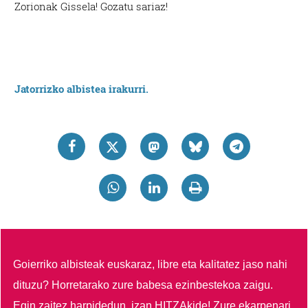
Zorionak Gissela! Gozatu sariaz!
Jatorrizko albistea irakurri.
Goierriko albisteak euskaraz, libre eta kalitatez jaso nahi
dituzu?
Horretarako zure babesa ezinbestekoa zaigu.
Egin zaitez harpidedun, izan HITZAkide!
Zure ekarpenari