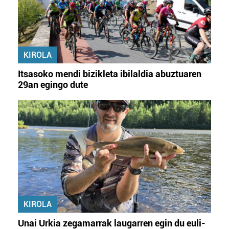
KIROLA
Itsasoko mendi bizikleta ibilaldia abuztuaren
29an egingo dute
KIROLA
Unai Urkia zegamarrak laugarren egin du euli-