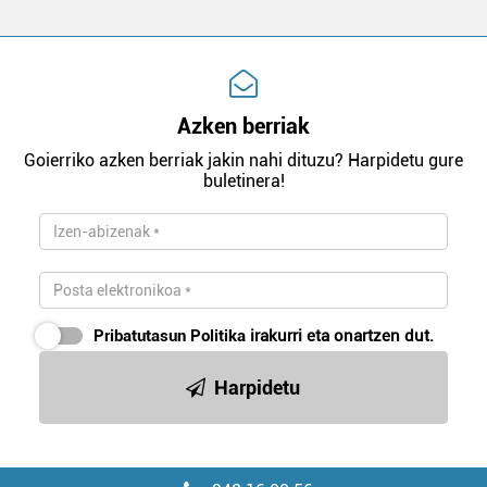
Azken berriak
Goierriko azken berriak jakin nahi dituzu? Harpidetu gure
buletinera!
Pribatutasun Politika
irakurri eta onartzen dut.
Harpidetu