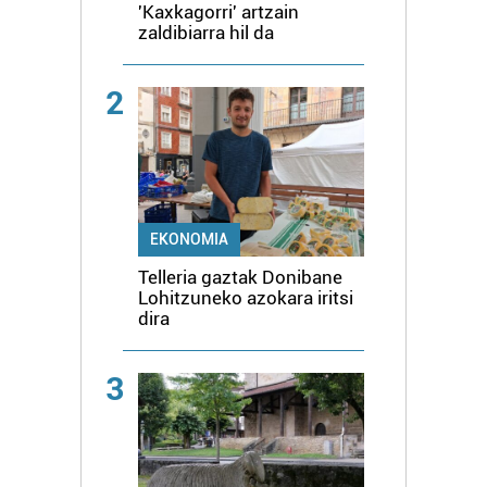
'Kaxkagorri' artzain
zaldibiarra hil da
2
EKONOMIA
Telleria gaztak Donibane
Lohitzuneko azokara iritsi
dira
3