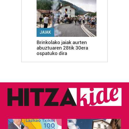
JAIAK
Brinkolako jaiak aurten
abuztuaren 28tik 30era
ospatuko dira