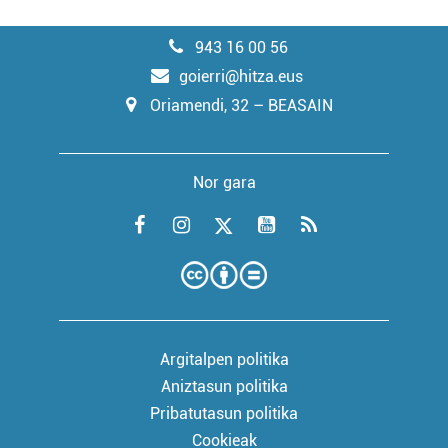
943 16 00 56
goierri@hitza.eus
Oriamendi, 32 – BEASAIN
Nor gara
Argitalpen politika
Aniztasun politika
Pribatutasun politika
Cookieak