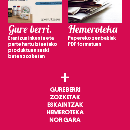
Gure berri.
Hemeroteka
Erantzun inkesta eta
Papereko zenbakiak
parte hartu Iztuetako
PDF formatuan
produktuen saski
baten zozketan
+
GURE BERRI
ZOZKETAK
ESKAINTZAK
HEMEROTEKA
NOR GARA