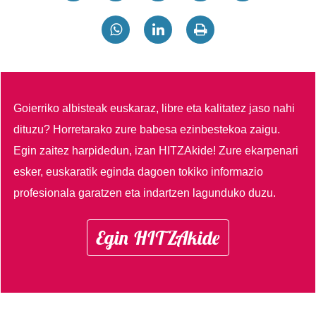
Goierriko albisteak euskaraz, libre eta kalitatez jaso nahi
dituzu?
Horretarako zure babesa ezinbestekoa zaigu.
Egin zaitez harpidedun, izan HITZAkide!
Zure ekarpenari
esker, euskaratik eginda dagoen tokiko informazio
profesionala garatzen eta indartzen lagunduko duzu.
Egin HITZAkide