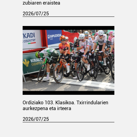
zubiaren eraistea
2026/07/25
Ordiziako 103. Klasikoa. Txirrindularien
aurkezpena eta irteera
2026/07/25