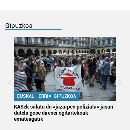
Gipuzkoa
EUSKAL HERRIA, GIPUZKOA
KASek salatu du «jazarpen poliziala» jasan
Pa
dutela gose direnei ogitartekoak
da
emateagatik
«s