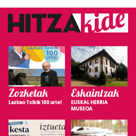
Zozketak
Eskaintzak
Lazkao Txikik 100 urte!
EUSKAL HERRIA
MUSEOA