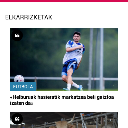
ELKARRIZKETAK
FUTBOLA
«Helburuak hasieratik markatzea beti gaiztoa
izaten da»