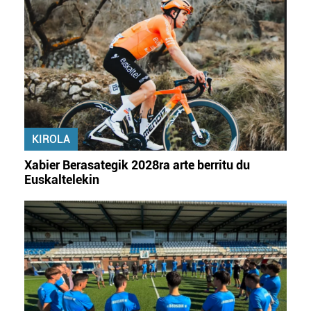
fitxategiak erabiltzen ditu. Zure esperientzia eta
zerbitzuak hobetzeko asmoz, cookie teknologiaz
baliatzen gara. Ohar hau onartuz gero, teknologia hori
erabiltzeko baimen esplizitua ematen diguzu.
Gehiago
irakurri
KIROLA
Xabier Berasategik 2028ra arte berritu du
Euskaltelekin