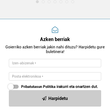
Azken berriak
Goierriko azken berriak jakin nahi dituzu? Harpidetu gure
buletinera!
Pribatutasun Politika
irakurri eta onartzen dut.
Harpidetu