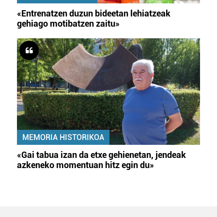
«Entrenatzen duzun bideetan lehiatzeak
gehiago motibatzen zaitu»
MEMORIA HISTORIKOA
«Gai tabua izan da etxe gehienetan, jendeak
azkeneko momentuan hitz egin du»