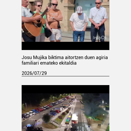
Josu Mujika biktima aitortzen duen agiria
familiari emateko ekitaldia
2026/07/29