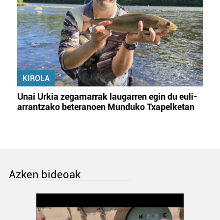
KIROLA
Unai Urkia zegamarrak laugarren egin du euli-
arrantzako beteranoen Munduko Txapelketan
Azken bideoak