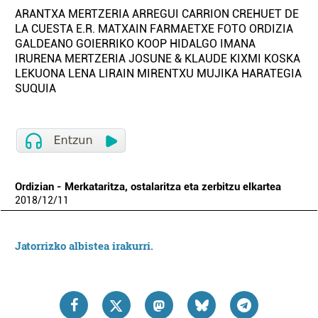
ARANTXA MERTZERIA ARREGUI CARRION CREHUET DE
LA CUESTA E.R. MATXAIN FARMAETXE FOTO ORDIZIA
GALDEANO GOIERRIKO KOOP HIDALGO IMANA
IRURENA MERTZERIA JOSUNE & KLAUDE KIXMI KOSKA
LEKUONA LENA LIRAIN MIRENTXU MUJIKA HARATEGIA
SUQUIA
Ordizian - Merkataritza, ostalaritza eta zerbitzu elkartea
2018
/
12
/
11
Jatorrizko albistea irakurri.