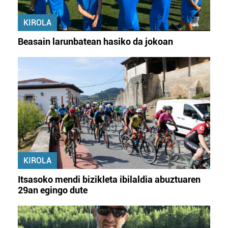
KIROLA
Beasain larunbatean hasiko da jokoan
KIROLA
Itsasoko mendi bizikleta ibilaldia abuztuaren
29an egingo dute