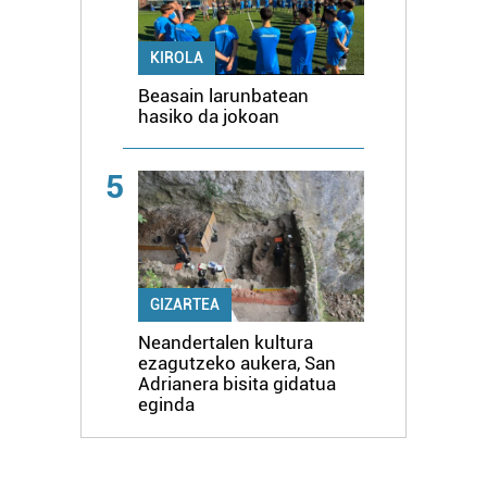
KIROLA
Beasain larunbatean
hasiko da jokoan
5
GIZARTEA
Neandertalen kultura
ezagutzeko aukera, San
Adrianera bisita gidatua
eginda