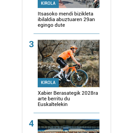
KIROLA
Itsasoko mendi bizikleta
ibilaldia abuztuaren 29an
egingo dute
3
KIROLA
Xabier Berasategik 2028ra
arte berritu du
Euskaltelekin
4