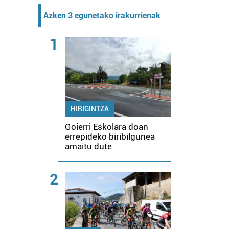
Azken 3 egunetako irakurrienak
1
HIRIGINTZA
Goierri Eskolara doan
errepideko biribilgunea
amaitu dute
2