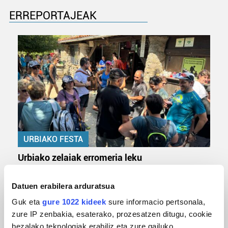
ERREPORTAJEAK
URBIAKO FESTA
Urbiako zelaiak erromeria leku
Datuen erabilera arduratsua
Guk eta
gure 1022 kideek
sure informacio pertsonala,
zure IP zenbakia, esaterako, prozesatzen ditugu, cookie
bezalako teknologiak erabiliz eta zure gailuko