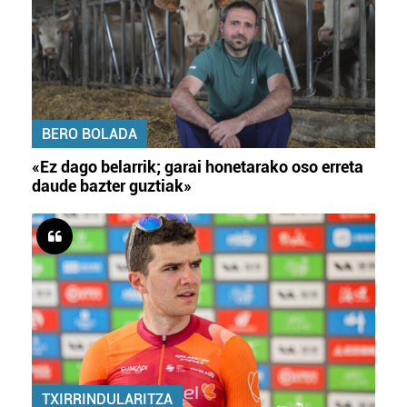
BERO BOLADA
«Ez dago belarrik; garai honetarako oso erreta
daude bazter guztiak»
TXIRRINDULARITZA