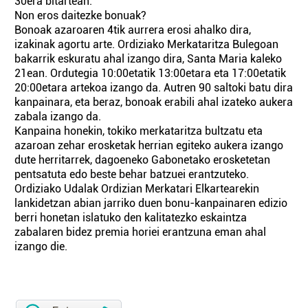
30era bitartean.
Non eros daitezke bonuak?
Bonoak azaroaren 4tik aurrera erosi ahalko dira,
izakinak agortu arte. Ordiziako Merkataritza Bulegoan
bakarrik eskuratu ahal izango dira, Santa Maria kaleko
21ean. Ordutegia 10:00etatik 13:00etara eta 17:00etatik
20:00etara artekoa izango da. Autren 90 saltoki batu dira
kanpainara, eta beraz, bonoak erabili ahal izateko aukera
zabala izango da.
Kanpaina honekin, tokiko merkataritza bultzatu eta
azaroan zehar erosketak herrian egiteko aukera izango
dute herritarrek, dagoeneko Gabonetako erosketetan
pentsatuta edo beste behar batzuei erantzuteko.
Ordiziako Udalak Ordizian Merkatari Elkartearekin
lankidetzan abian jarriko duen bonu-kanpainaren edizio
berri honetan islatuko den kalitatezko eskaintza
zabalaren bidez premia horiei erantzuna eman ahal
izango die.