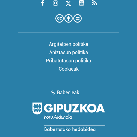
Argitalpen politika
Aniztasun politika
Pribatutasun politika
Cookieak
Babesleak: