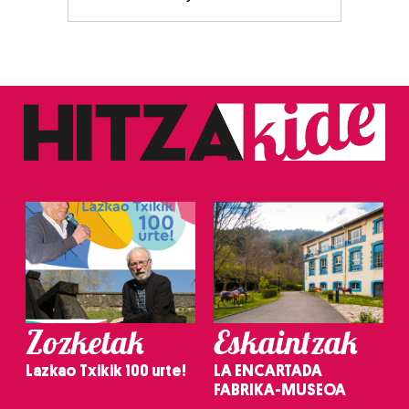
Zozketak
Eskaintzak
Lazkao Txikik 100 urte!
LA ENCARTADA
FABRIKA-MUSEOA