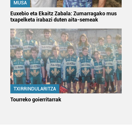
MUSA
Euxebio eta Ekaitz Zabala: Zumarragako mus
txapelketa irabazi duten aita-semeak
TXIRRINDULARITZA
Tourreko goierritarrak