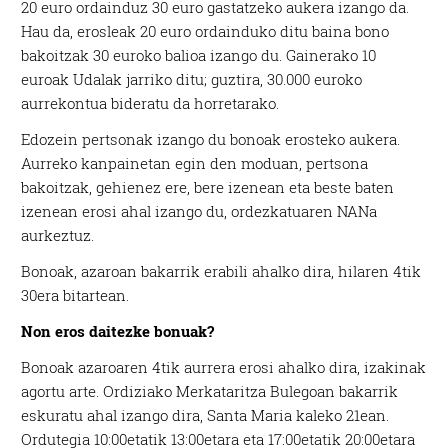
20 euro ordainduz 30 euro gastatzeko aukera izango da.
Hau da, erosleak 20 euro ordainduko ditu baina bono
bakoitzak 30 euroko balioa izango du. Gainerako 10
euroak Udalak jarriko ditu; guztira, 30.000 euroko
aurrekontua bideratu da horretarako.
Edozein pertsonak izango du bonoak erosteko aukera.
Aurreko kanpainetan egin den moduan, pertsona
bakoitzak, gehienez ere, bere izenean eta beste baten
izenean erosi ahal izango du, ordezkatuaren NANa
aurkeztuz.
Bonoak, azaroan bakarrik erabili ahalko dira, hilaren 4tik
30era bitartean.
Non eros daitezke bonuak?
Bonoak azaroaren 4tik aurrera erosi ahalko dira, izakinak
agortu arte. Ordiziako Merkataritza Bulegoan bakarrik
eskuratu ahal izango dira, Santa Maria kaleko 21ean.
Ordutegia 10:00etatik 13:00etara eta 17:00etatik 20:00etara