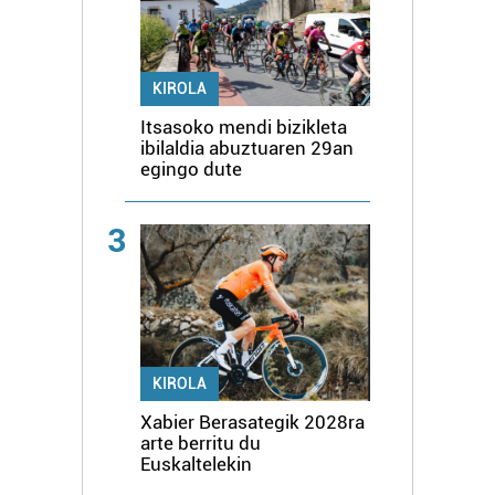
KIROLA
Itsasoko mendi bizikleta
ibilaldia abuztuaren 29an
egingo dute
3
KIROLA
Xabier Berasategik 2028ra
arte berritu du
Euskaltelekin