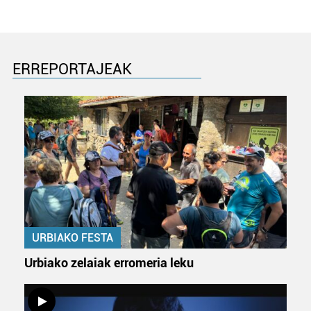
irakurri
ERREPORTAJEAK
URBIAKO FESTA
Urbiako zelaiak erromeria leku