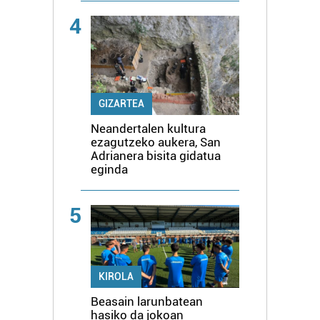
4
GIZARTEA
Neandertalen kultura
ezagutzeko aukera, San
Adrianera bisita gidatua
eginda
5
KIROLA
Beasain larunbatean
hasiko da jokoan