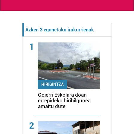
Azken 3 egunetako irakurrienak
1
HIRIGINTZA
Goierri Eskolara doan
errepideko biribilgunea
amaitu dute
2