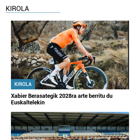
KIROLA
KIROLA
Xabier Berasategik 2028ra arte berritu du
Euskaltelekin