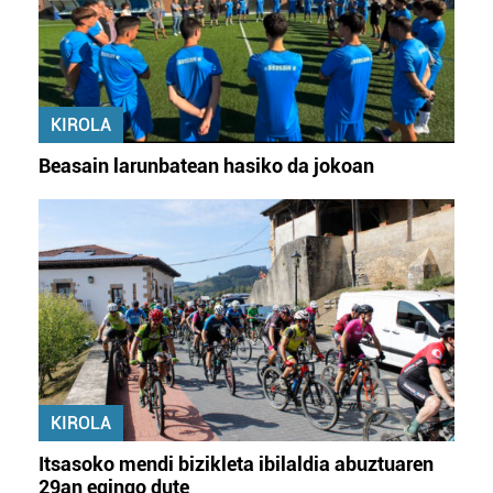
KIROLA
Beasain larunbatean hasiko da jokoan
KIROLA
Itsasoko mendi bizikleta ibilaldia abuztuaren
29an egingo dute