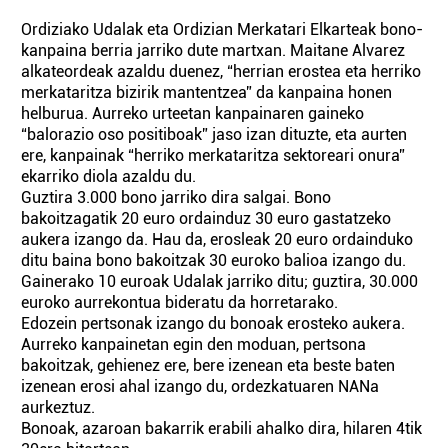
Ordiziako Udalak eta Ordizian Merkatari Elkarteak bono-
kanpaina berria jarriko dute martxan. Maitane Alvarez
alkateordeak azaldu duenez, “herrian erostea eta herriko
merkataritza bizirik mantentzea” da kanpaina honen
helburua. Aurreko urteetan kanpainaren gaineko
“balorazio oso positiboak” jaso izan dituzte, eta aurten
ere, kanpainak “herriko merkataritza sektoreari onura”
ekarriko diola azaldu du.
Guztira 3.000 bono jarriko dira salgai. Bono
bakoitzagatik 20 euro ordainduz 30 euro gastatzeko
aukera izango da. Hau da, erosleak 20 euro ordainduko
ditu baina bono bakoitzak 30 euroko balioa izango du.
Gainerako 10 euroak Udalak jarriko ditu; guztira, 30.000
euroko aurrekontua bideratu da horretarako.
Edozein pertsonak izango du bonoak erosteko aukera.
Aurreko kanpainetan egin den moduan, pertsona
bakoitzak, gehienez ere, bere izenean eta beste baten
izenean erosi ahal izango du, ordezkatuaren NANa
aurkeztuz.
Bonoak, azaroan bakarrik erabili ahalko dira, hilaren 4tik