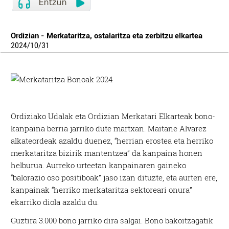
Ordizian - Merkataritza, ostalaritza eta zerbitzu elkartea
2024
/
10
/
31
Ordiziako Udalak eta Ordizian Merkatari Elkarteak bono-
kanpaina berria jarriko dute martxan. Maitane Alvarez
alkateordeak azaldu duenez, “herrian erostea eta herriko
merkataritza bizirik mantentzea” da kanpaina honen
helburua. Aurreko urteetan kanpainaren gaineko
“balorazio oso positiboak” jaso izan dituzte, eta aurten ere,
kanpainak “herriko merkataritza sektoreari onura”
ekarriko diola azaldu du.
Guztira 3.000 bono jarriko dira salgai. Bono bakoitzagatik