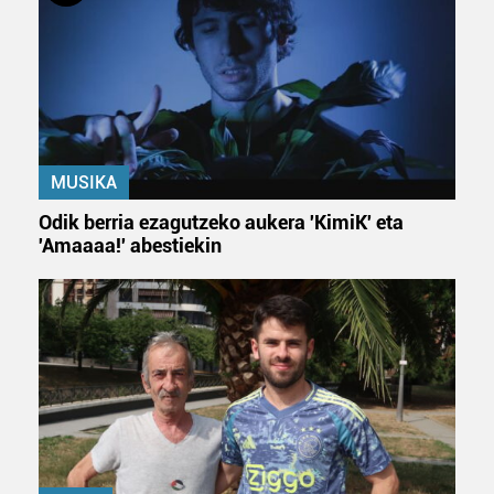
MUSIKA
Odik berria ezagutzeko aukera 'KimiK' eta
'Amaaaa!' abestiekin