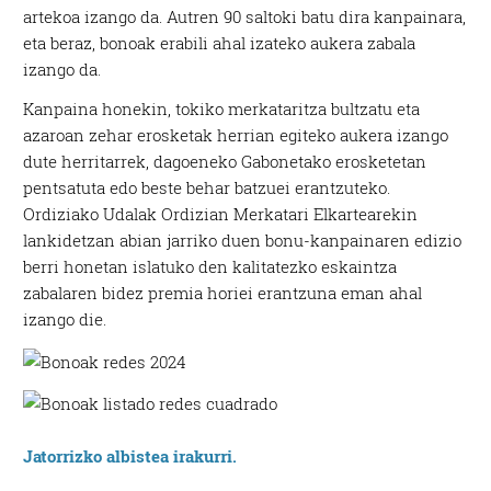
artekoa izango da. Autren 90 saltoki batu dira kanpainara,
eta beraz, bonoak erabili ahal izateko aukera zabala
izango da.
Kanpaina honekin, tokiko merkataritza bultzatu eta
azaroan zehar erosketak herrian egiteko aukera izango
dute herritarrek, dagoeneko Gabonetako erosketetan
pentsatuta edo beste behar batzuei erantzuteko.
Ordiziako Udalak Ordizian Merkatari Elkartearekin
lankidetzan abian jarriko duen bonu-kanpainaren edizio
berri honetan islatuko den kalitatezko eskaintza
zabalaren bidez premia horiei erantzuna eman ahal
izango die.
Jatorrizko albistea irakurri.