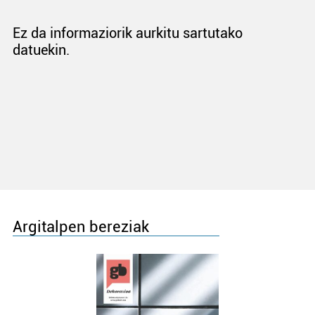
Ez da informaziorik aurkitu sartutako
datuekin.
Argitalpen bereziak