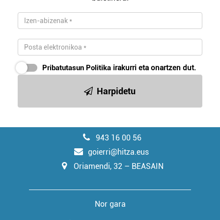
Pribatutasun Politika
irakurri eta onartzen dut.
Harpidetu
943 16 00 56
goierri@hitza.eus
Oriamendi, 32 – BEASAIN
Nor gara