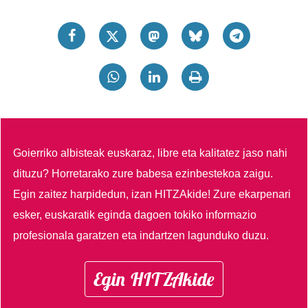
Goierriko albisteak euskaraz, libre eta kalitatez jaso nahi
dituzu?
Horretarako zure babesa ezinbestekoa zaigu.
Egin zaitez harpidedun, izan HITZAkide!
Zure ekarpenari
esker, euskaratik eginda dagoen tokiko informazio
profesionala garatzen eta indartzen lagunduko duzu.
Egin HITZAkide