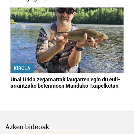
KIROLA
Unai Urkia zegamarrak laugarren egin du euli-
arrantzako beteranoen Munduko Txapelketan
Azken bideoak