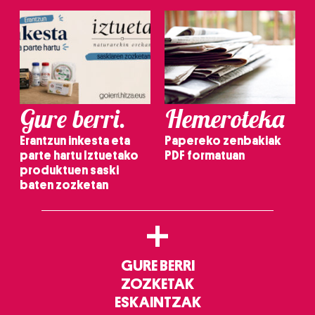
Gure berri.
Hemeroteka
Erantzun inkesta eta
Papereko zenbakiak
parte hartu Iztuetako
PDF formatuan
produktuen saski
baten zozketan
+
GURE BERRI
ZOZKETAK
ESKAINTZAK