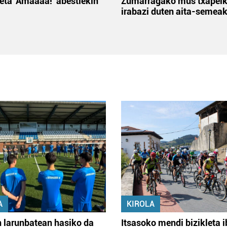
 eta 'Amaaaa!' abestiekin
Zumarragako mus txapelk
irabazi duten aita-semea
A
KIROLA
 larunbatean hasiko da
Itsasoko mendi bizikleta i