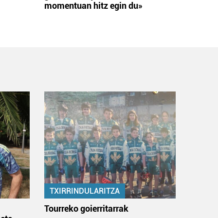
momentuan hitz egin du»
TXIRRINDULARITZA
:
Tourreko goierritarrak