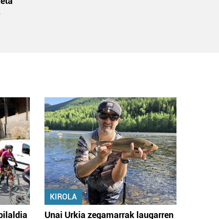
eta
k
KIROLA
bilaldia
Unai Urkia zegamarrak laugarren