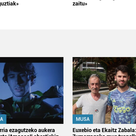
guztiak»
zaitu»
A
MUSA
rria ezagutzeko aukera
Euxebio eta Ekaitz Zabala