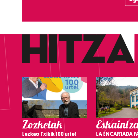
Zozketak
Eskaintz
Lazkao Txikik 100 urte!
LA ENCARTADA F