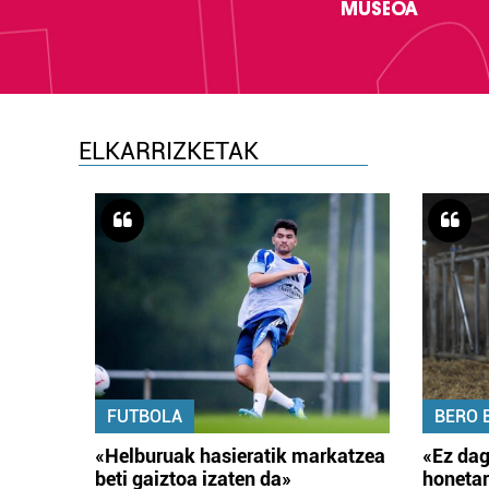
MUSEOA
ELKARRIZKETAK
FUTBOLA
BERO 
«Helburuak hasieratik markatzea
«Ez dag
beti gaiztoa izaten da»
honetar