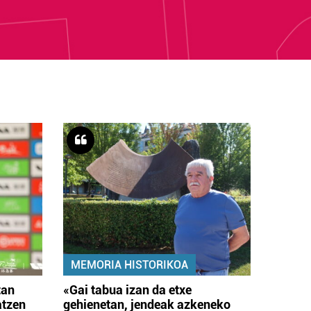
MEMORIA HISTORIKOA
tan
«Gai tabua izan da etxe
atzen
gehienetan, jendeak azkeneko