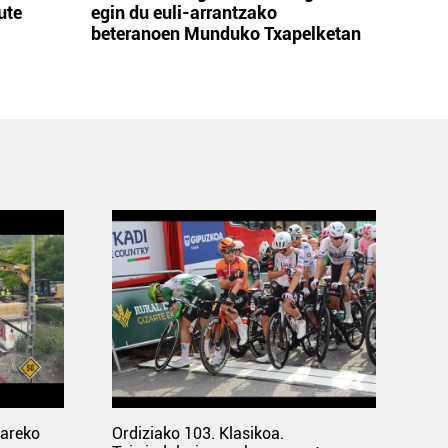
ute
egin du euli-arrantzako
beteranoen Munduko Txapelketan
pareko
Ordiziako 103. Klasikoa.