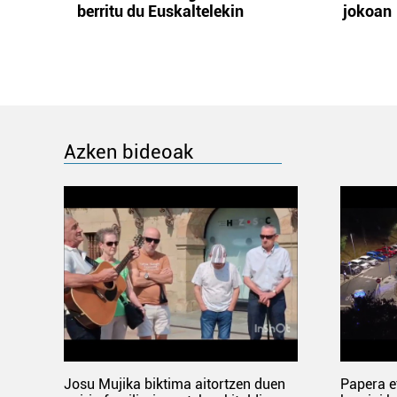
berritu du Euskaltelekin
jokoan
Azken bideoak
Josu Mujika biktima aitortzen duen
Papera e