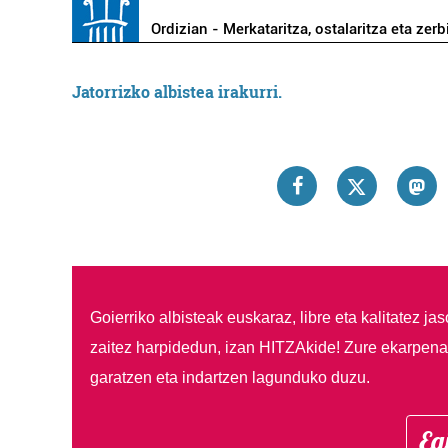
Ordizian - Merkataritza, ostalaritza eta zerb
Jatorrizko albistea irakurri.
Goierriko albisteak euskaraz, libre eta kalitatez ja
zaitez harpidedun, izan HITZAkide!
Zure ekarpenar
garatzen eta indartzen lagunduko duzu.
Eg