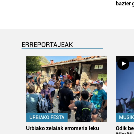
bazter 
ERREPORTAJEAK
URBIAKO FESTA
MUSIK
Urbiako zelaiak erromeria leku
Odik be