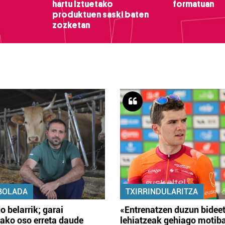
hartu Iztuetako
formatuan
produktuen saski baten
zozketan
BOLADA
TXIRRINDULARITZA
o belarrik; garai
«Entrenatzen duzun bidee
ako oso erreta daude
lehiatzeak gehiago motib