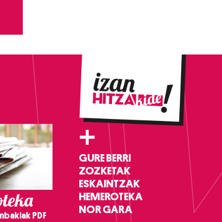
+
GURE BERRI
ZOZKETAK
ESKAINTZAK
teka
HEMEROTEKA
NOR GARA
nbakiak PDF