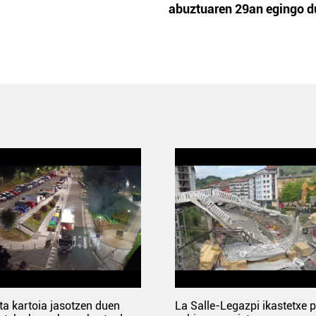
abuztuaren 29an egingo d
ta kartoia jasotzen duen
La Salle-Legazpi ikastetxe 