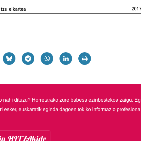
itzu elkartea
201
so nahi dituzu?
Horretarako zure babesa ezinbestekoa zaigu. Eg
i esker, euskaratik eginda dagoen tokiko informazio profesiona
in HITZAkide