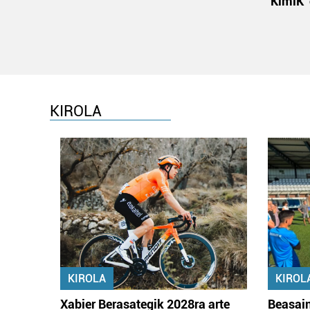
'KimiK'
KIROLA
KIROLA
KIROL
Xabier Berasategik 2028ra arte
Beasain