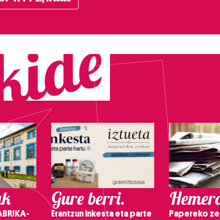
ak
Gure berri.
Hemero
ABRIKA-
Erantzun inkesta eta parte
Papereko ze