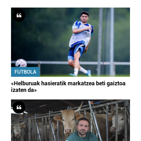
FUTBOLA
«Helburuak hasieratik markatzea beti gaiztoa
izaten da»