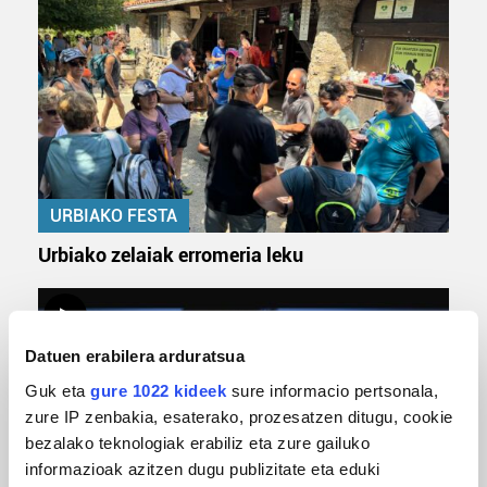
URBIAKO FESTA
Urbiako zelaiak erromeria leku
Datuen erabilera arduratsua
Guk eta
gure 1022 kideek
sure informacio pertsonala,
zure IP zenbakia, esaterako, prozesatzen ditugu, cookie
bezalako teknologiak erabiliz eta zure gailuko
informazioak azitzen dugu publizitate eta eduki