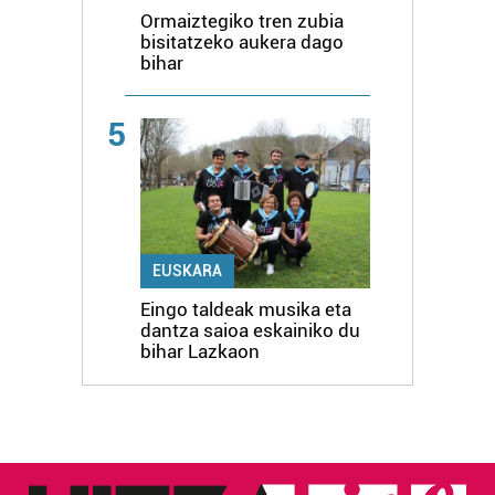
Ormaiztegiko tren zubia
bisitatzeko aukera dago
bihar
5
EUSKARA
Eingo taldeak musika eta
dantza saioa eskainiko du
bihar Lazkaon