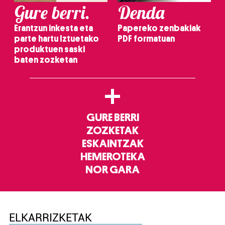
Gure berri.
Denda
Erantzun inkesta eta
Papereko zenbakiak
parte hartu Iztuetako
PDF formatuan
produktuen saski
baten zozketan
+
GURE BERRI
ZOZKETAK
ESKAINTZAK
HEMEROTEKA
NOR GARA
ELKARRIZKETAK