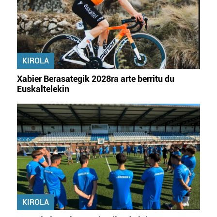
zerbitzuak hobetzeko asmoz, cookie teknologiaz
baliatzen gara. Ohar hau onartuz gero, teknologia hori
erabiltzeko baimen esplizitua ematen diguzu.
Gehiago
irakurri
KIROLA
Xabier Berasategik 2028ra arte berritu du
Euskaltelekin
KIROLA