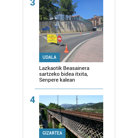
3
UDALA
Lazkaotik Beasainera
sartzeko bidea itxita,
Senpere kalean
4
GIZARTEA