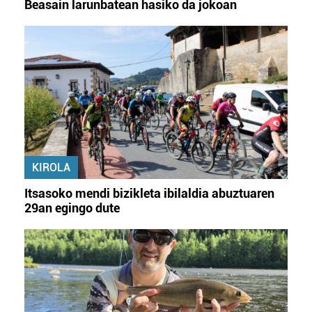
Beasain larunbatean hasiko da jokoan
KIROLA
Itsasoko mendi bizikleta ibilaldia abuztuaren
29an egingo dute