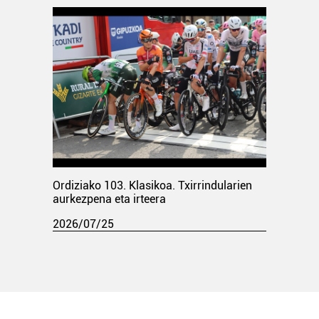
Ordiziako 103. Klasikoa. Txirrindularien
aurkezpena eta irteera
2026/07/25