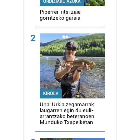
ORDIZIAKO AZOKA
Piperrei iritsi zaie
gorritzeko garaia
2
KIROLA
Unai Urkia zegamarrak
laugarren egin du euli-
arrantzako beteranoen
Munduko Txapelketan