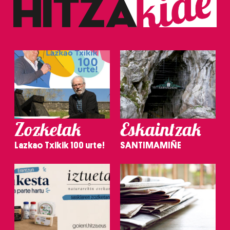
Zozketak
Eskaintzak
Lazkao Txikik 100 urte!
SANTIMAMIÑE