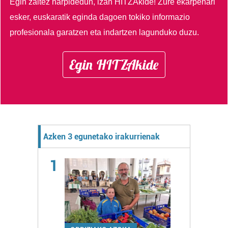
Egin zaitez harpidedun, izan HITZAkide!
Zure ekarpenari
esker, euskaratik eginda dagoen tokiko informazio
profesionala garatzen eta indartzen lagunduko duzu.
Egin HITZAkide
Azken 3 egunetako irakurrienak
1