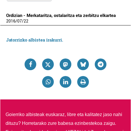
Ordizian - Merkataritza, ostalaritza eta zerbitzu elkartea
2016
/
07
/
22
Jatorrizko albistea irakurri.
Goierriko albisteak euskaraz, libre eta kalitatez jaso nahi
dituzu?
Horretarako zure babesa ezinbestekoa zaigu.