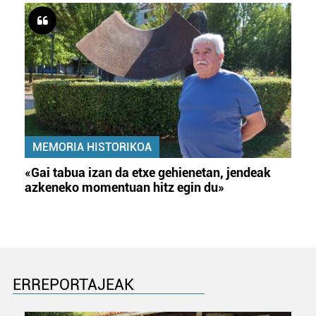
MEMORIA HISTORIKOA
«Gai tabua izan da etxe gehienetan, jendeak
azkeneko momentuan hitz egin du»
ERREPORTAJEAK