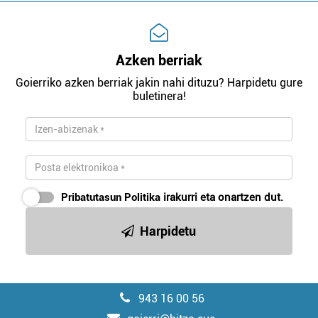
Azken berriak
Goierriko azken berriak jakin nahi dituzu? Harpidetu gure
buletinera!
Pribatutasun Politika
irakurri eta onartzen dut.
Harpidetu
943 16 00 56