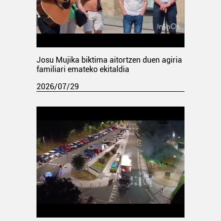
Josu Mujika biktima aitortzen duen agiria
familiari emateko ekitaldia
2026/07/29