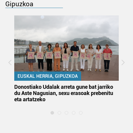
Gipuzkoa
EUSKAL HERRIA, GIPUZKOA
Donostiako Udalak arreta gune bat jarriko
Ur
du Aste Nagusian, sexu erasoak prebenitu
es
eta artatzeko
lu