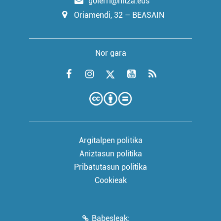
goierri@hitza.eus
Oriamendi, 32 – BEASAIN
Nor gara
Argitalpen politika
Aniztasun politika
Pribatutasun politika
Cookieak
Babesleak: