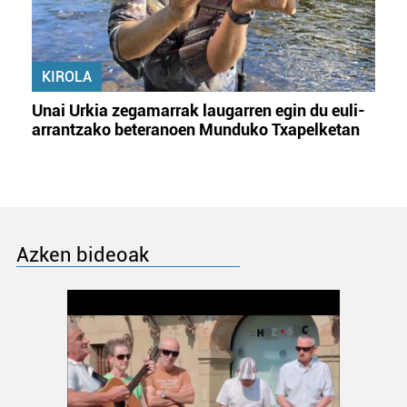
KIROLA
Unai Urkia zegamarrak laugarren egin du euli-
arrantzako beteranoen Munduko Txapelketan
Azken bideoak