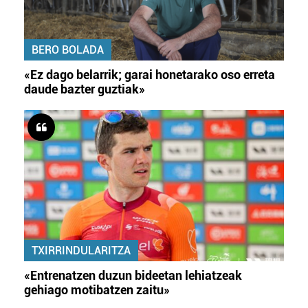
BERO BOLADA
«Ez dago belarrik; garai honetarako oso erreta
daude bazter guztiak»
TXIRRINDULARITZA
«Entrenatzen duzun bideetan lehiatzeak
gehiago motibatzen zaitu»