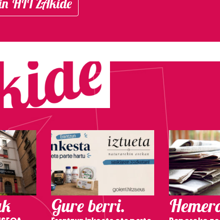
in HITZAkide
ak
Gure berri.
Hemero