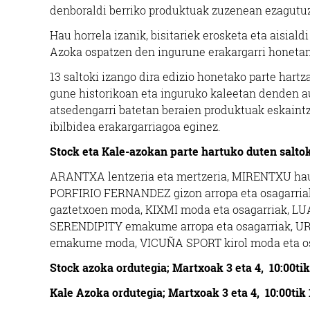
denboraldi berriko produktuak zuzenean ezagutuz
Hau horrela izanik, bisitariek erosketa eta aisial
Azoka ospatzen den ingurune erakargarri honetan,
13 saltoki izango dira edizio honetako parte hartz
gune historikoan eta inguruko kaleetan denden aur
atsedengarri batetan beraien produktuak eskaintz
ibilbidea erakargarriagoa eginez.
Stock eta Kale-azokan parte hartuko duten saltok
ARANTXA lentzeria eta mertzeria, MIRENTXU haur
PORFIRIO FERNANDEZ gizon arropa eta osagarriak,
gaztetxoen moda, KIXMI moda eta osagarriak, LU
SERENDIPITY emakume arropa eta osagarriak, UR
emakume moda, VICUÑA SPORT kirol moda eta os
Stock azoka ordutegia
; Martxoak 3 eta 4, 10:00tik
Kale Azoka ordutegia
; Martxoak 3 eta 4, 10:00tik 