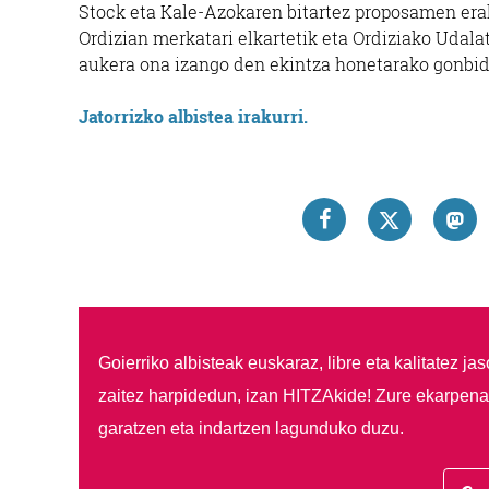
Stock eta Kale-Azokaren bitartez proposamen erak
Ordizian merkatari elkartetik eta Ordiziako Udala
aukera ona izango den ekintza honetarako gonbid
Jatorrizko albistea irakurri.
Goierriko albisteak euskaraz, libre eta kalitatez ja
zaitez harpidedun, izan HITZAkide!
Zure ekarpenar
garatzen eta indartzen lagunduko duzu.