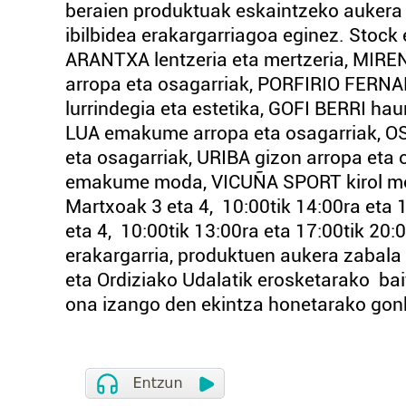
beraien produktuak eskaintzeko aukera 
ibilbidea erakargarriagoa eginez. Stock
ARANTXA lentzeria eta mertzeria, MIR
arropa eta osagarriak, PORFIRIO FERNA
lurrindegia eta estetika, GOFI BERRI ha
LUA emakume arropa eta osagarriak, 
eta osagarriak, URIBA gizon arropa et
emakume moda, VICUÑA SPORT kirol mod
Martxoak 3 eta 4, 10:00tik 14:00ra eta 
eta 4, 10:00tik 13:00ra eta 17:00tik 20
erakargarria, produktuen aukera zabala 
eta Ordiziako Udalatik erosketarako bai
ona izango den ekintza honetarako gon