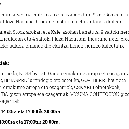
.
di egun atsegina egiteko aukera izango dute Stock Azoka eta
 Plaza Nagusia, hirigune historikoa eta Urdaneta kalean.
aileak Stock azokan eta Kale-azokan banatuta, 9 saltoki herr
realdean eta 4 saltoki Plaza Nagusian. Ingurune ireki, ero
eko aukera emango die ekintza honek, herriko kaleetatik
iak:
 moda, NESS by Esti García emakume arropa eta osagarria
 BIÑASPRE lurrindegia eta estetika, GOFI BERRI haur eta
A emakume arropa eta osagarriak, OSKARBI oinetakoak,
IBA gizon arropa eta osagarriak, VICUÑA CONFECCIÓN gizo
agarriak.
 14:00ra eta 17:00tik 20:00ra.
13:00ra eta 17:00tik 20:00ra.