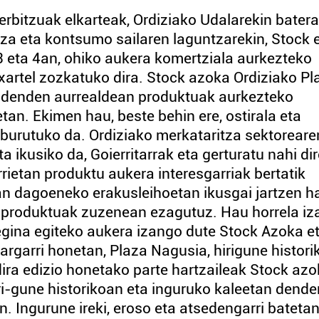
erbitzuak elkarteak, Ordiziako Udalarekin batera
za eta kontsumo sailaren laguntzarekin, Stock 
 eta 4an, ohiko aukera komertziala aurkezteko
xartel zozkatuko dira. Stock azoka Ordiziako Pl
 denden aurrealdean produktuak aurkezteko
etan. Ekimen hau, beste behin ere, ostirala eta
 burutuko da. Ordiziako merkataritza sektoreare
a ikusiko da, Goierritarrak eta gerturatu nahi di
rietan produktu aukera interesgarriak bertatik
ean dagoeneko erakusleihoetan ikusgai jartzen h
o produktuak zuzenean ezagutuz. Hau horrela iza
tsegina egiteko aukera izango dute Stock Azoka e
rgarri honetan, Plaza Nagusia, hirigune histori
dira edizio honetako parte hartzaileak Stock az
ri-gune historikoan eta inguruko kaleetan dende
. Ingurune ireki, eroso eta atsedengarri bateta