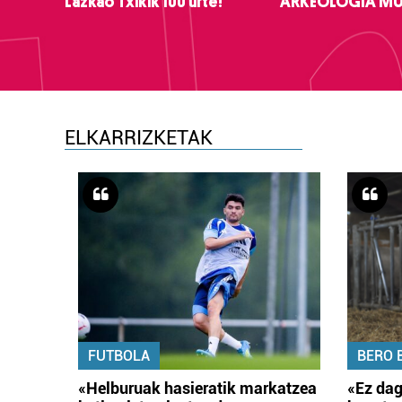
Lazkao Txikik 100 urte!
ARKEOLOGIA M
ELKARRIZKETAK
FUTBOLA
BERO 
«Helburuak hasieratik markatzea
«Ez dag