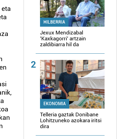
 eta
eta
HILBERRIA
Jexux Mendizabal
aza
'Kaxkagorri' artzain
zaldibiarra hil da
n
2
ren
asi
nik,
ta
EKONOMIA
koa
Telleria gaztak Donibane
okan
Lohitzuneko azokara iritsi
n
dira
n