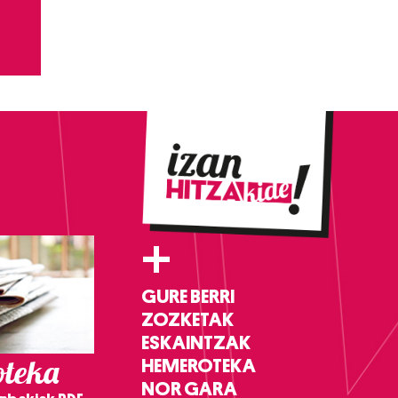
+
GURE BERRI
ZOZKETAK
ESKAINTZAK
teka
HEMEROTEKA
NOR GARA