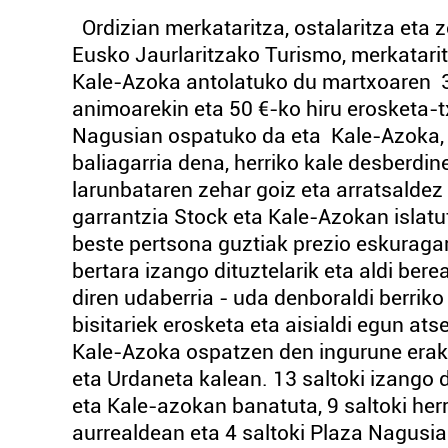
Ordizian merkataritza, ostalaritza eta z
Eusko Jaurlaritzako Turismo, merkatarit
Kale-Azoka antolatuko du martxoaren 3
animoarekin eta 50 €-ko hiru erosketa-t
Nagusian ospatuko da eta Kale-Azoka,
baliagarria dena, herriko kale desberdin
larunbataren zehar goiz eta arratsaldez
garrantzia Stock eta Kale-Azokan islatut
beste pertsona guztiak prezio eskuragar
bertara izango dituztelarik eta aldi ber
diren udaberria - uda denboraldi berrik
bisitariek erosketa eta aisialdi egun a
Kale-Azoka ospatzen den ingurune eraka
eta Urdaneta kalean. 13 saltoki izango 
eta Kale-azokan banatuta, 9 saltoki her
aurrealdean eta 4 saltoki Plaza Nagusian