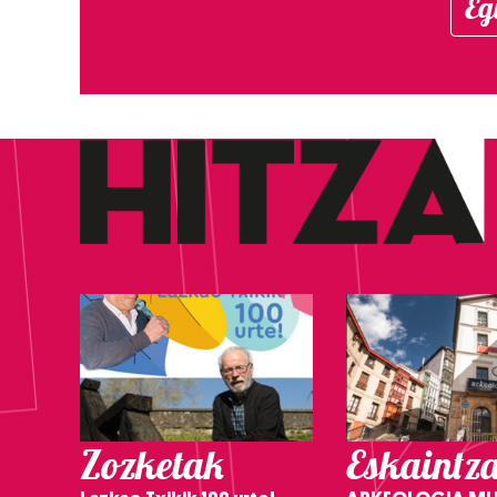
Eg
Zozketak
Eskaintz