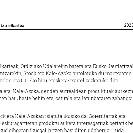
itzu elkartea
202
elkarteak, Ordiziako Udalarekin batera eta Eusko Jaurlaritz
untzarekin, Stock eta Kale-Azoka antolatuko du martxoaren
kin eta 50 €-ko hiru erosketa-txartel zozkatuko dira.
da eta Kale-Azoka, denden aurrealdean produktuak aurkezt
en hau, beste behin ere, ostirala eta larunbataren zehar goi
ck eta Kale-Azokan islatuta ikusiko da, Goierritarrak eta
o eskuragarrietan produktu aukera interesgarriak bertatik b
kusleihoetan ikusgai jartzen hasi diren udaberria – uda