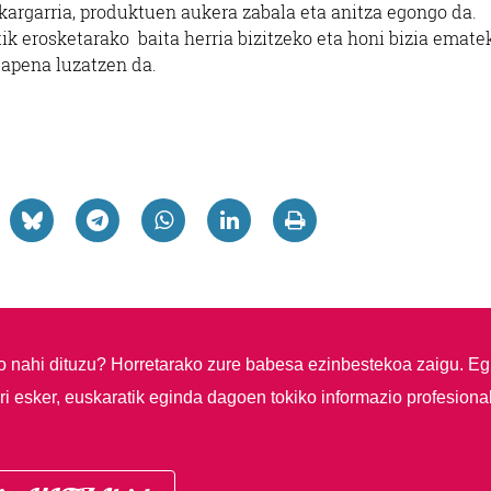
argarria, produktuen aukera zabala eta anitza egongo da.
tik erosketarako baita herria bizitzeko eta honi bizia emate
apena luzatzen da.
so nahi dituzu?
Horretarako zure babesa ezinbestekoa zaigu. Eg
i esker, euskaratik eginda dagoen tokiko informazio profesiona