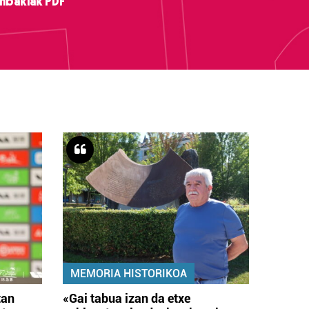
nbakiak PDF
MEMORIA HISTORIKOA
tan
«Gai tabua izan da etxe