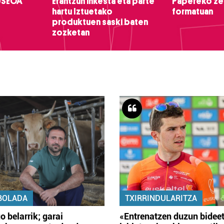
USEOA
Erantzun inkesta eta parte
Papereko ze
hartu Iztuetako
formatuan
produktuen saski baten
zozketan
BOLADA
TXIRRINDULARITZA
o belarrik; garai
«Entrenatzen duzun bidee