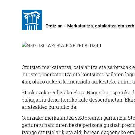
Ordizian - Merkataritza, ostalaritza eta zerb
Ordizian merkataritza, ostalaritza eta zerbitzuak 
Turismo, merkataritza eta kontsumo sailaren lag
4an, ohiko aukera komertziala aurkezteko animoare
Stock azoka Ordiziako Plaza Nagusian ospatuko 
baliagarria dena, herriko kale desberdinetan. Ekim
arratsaldez burutuko da.
Ordiziako merkataritza sektorearen garrantzia Sto
gerturatu nahi diren beste pertsona guztiak prezi
izango dituztelarik eta aldi berean dagoeneko era