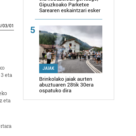
Gipuzkoako Parketxe
Sarearen eskaintzari esker
3
/
03
/
01
5
ako
JAIAK
 3 eta
Brinkolako jaiak aurten
abuztuaren 28tik 30era
ospatuko dira
eko
z eta
ertara