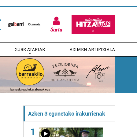
Sartu
GURE ATARIAK
ADIMEN ARTIFIZIALA
Azken 3 egunetako irakurrienak
1