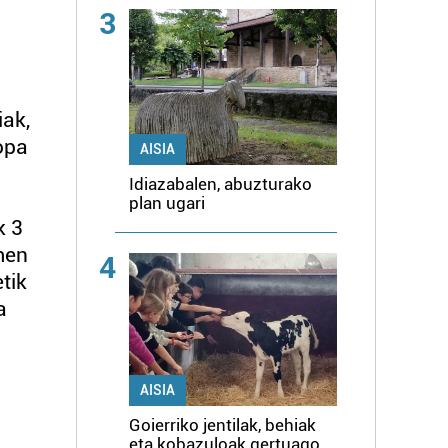
3
iak,
opa
AISIA
Idiazabalen, abuzturako
plan ugari
k 3
men
4
tik
a
AISIA
Goierriko jentilak, behiak
eta kobazuloak gertuago,