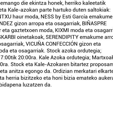
emango die ekintza honek, herriko kaleetatik
 eta Kale-azokan parte hartuko duten saltokiak:
ENTXU haur moda, NESS by Esti García emakume
NDEZ gizon arropa eta osagarriak, BIÑASPRE
ur eta gaztetxoen moda, KIXMI moda eta osagarr
OSKARBI oinetakoak, SERENDIPITY emakume arr
a osagarriak, VICUÑA CONFECCIÓN gizon eta
a eta osagarriak. Stock azoka ordutegia;
17:00tik 20:00ra. Kale Azoka ordutegia; Martxoa
:00ra. Stock eta Kale-Azokaren bitartez proposa
eta anitza egongo da. Ordizian merkatari elkarte
ta herria bizitzeko eta honi bizia emateko auker
bidapena luzatzen da.