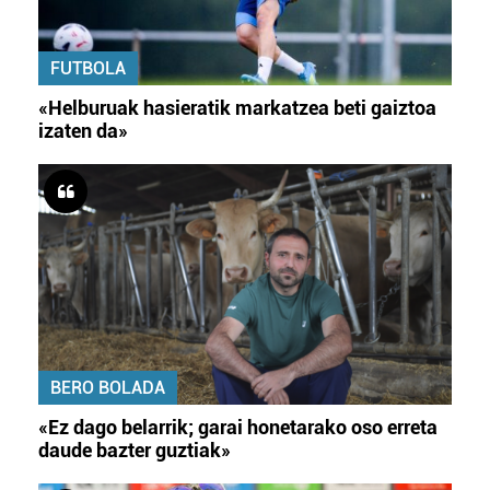
FUTBOLA
«Helburuak hasieratik markatzea beti gaiztoa
izaten da»
BERO BOLADA
«Ez dago belarrik; garai honetarako oso erreta
daude bazter guztiak»