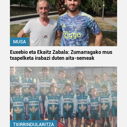
zerbitzuak hobetzeko asmoz, cookie teknologiaz
baliatzen gara. Ohar hau onartuz gero, teknologia hori
erabiltzeko baimen esplizitua ematen diguzu.
Gehiago
irakurri
MUSA
Euxebio eta Ekaitz Zabala: Zumarragako mus
txapelketa irabazi duten aita-semeak
TXIRRINDULARITZA