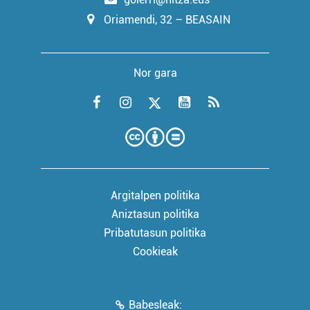
Oriamendi, 32 – BEASAIN
Nor gara
Argitalpen politika
Aniztasun politika
Pribatutasun politika
Cookieak
Babesleak: