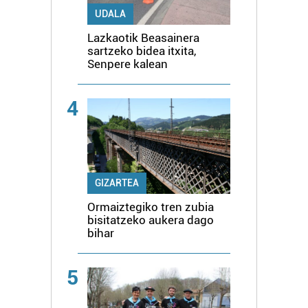
UDALA
Lazkaotik Beasainera
sartzeko bidea itxita,
Senpere kalean
4
GIZARTEA
Ormaiztegiko tren zubia
bisitatzeko aukera dago
bihar
5