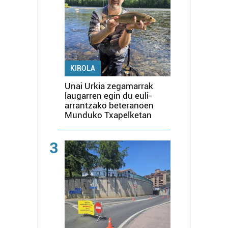
KIROLA
Unai Urkia zegamarrak
laugarren egin du euli-
arrantzako beteranoen
Munduko Txapelketan
3