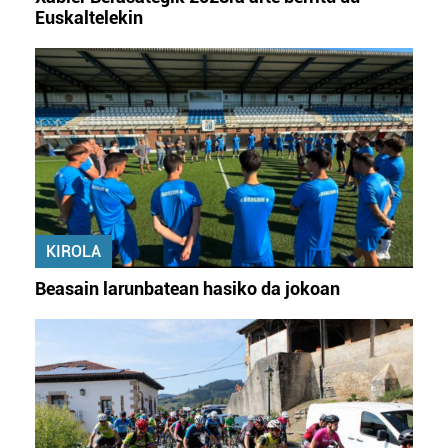
Euskaltelekin
KIROLA
Beasain larunbatean hasiko da jokoan