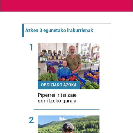
Azken 3 egunetako irakurrienak
1
ORDIZIAKO AZOKA
Piperrei iritsi zaie
gorritzeko garaia
2