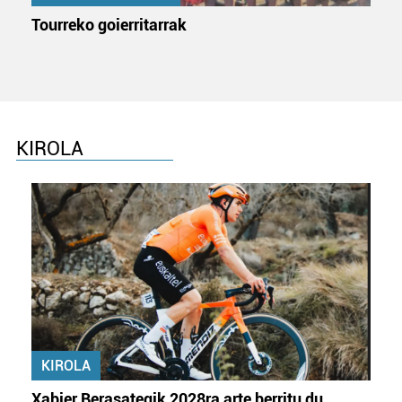
Tourreko goierritarrak
KIROLA
KIROLA
Xabier Berasategik 2028ra arte berritu du