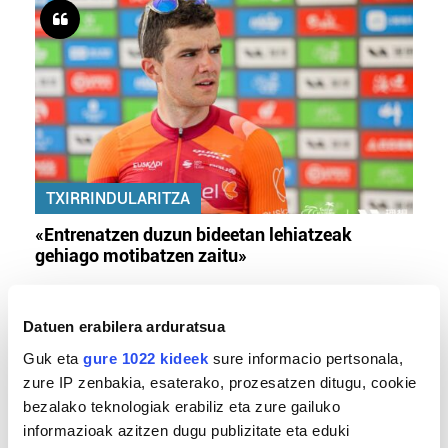
TXIRRINDULARITZA
«Entrenatzen duzun bideetan lehiatzeak
gehiago motibatzen zaitu»
Datuen erabilera arduratsua
Guk eta
gure 1022 kideek
sure informacio pertsonala,
zure IP zenbakia, esaterako, prozesatzen ditugu, cookie
bezalako teknologiak erabiliz eta zure gailuko
informazioak azitzen dugu publizitate eta eduki