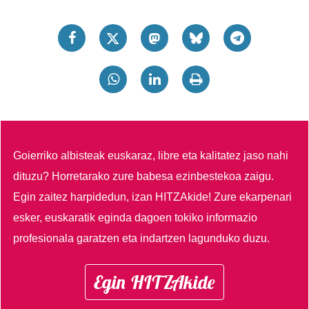
Goierriko albisteak euskaraz, libre eta kalitatez jaso nahi
dituzu?
Horretarako zure babesa ezinbestekoa zaigu.
Egin zaitez harpidedun, izan HITZAkide!
Zure ekarpenari
esker, euskaratik eginda dagoen tokiko informazio
profesionala garatzen eta indartzen lagunduko duzu.
Egin HITZAkide