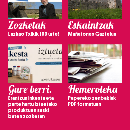
Zozketak
Eskaintzak
Lazkao Txikik 100 urte!
Muñatones Gaztelua
Gure berri.
Hemeroteka
Erantzun inkesta eta
Papereko zenbakiak
parte hartu Iztuetako
PDF formatuan
produktuen saski
baten zozketan