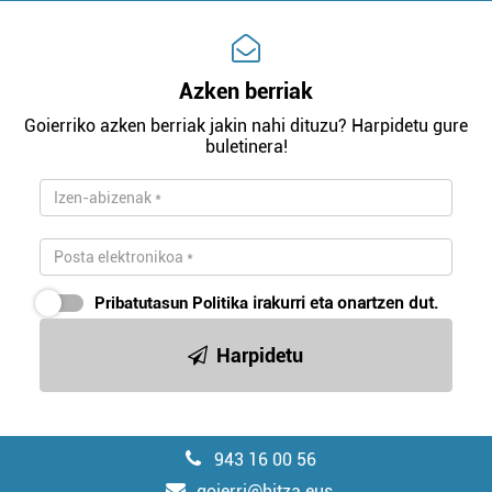
Azken berriak
Goierriko azken berriak jakin nahi dituzu? Harpidetu gure
buletinera!
Pribatutasun Politika
irakurri eta onartzen dut.
Harpidetu
943 16 00 56
goierri@hitza.eus