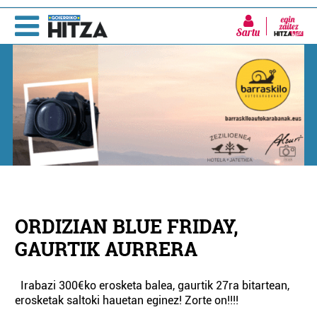
Sartu
ORDIZIAN BLUE FRIDAY,
GAURTIK AURRERA
Irabazi 300€ko erosketa balea, gaurtik 27ra bitartean,
erosketak saltoki hauetan eginez! Zorte on!!!!