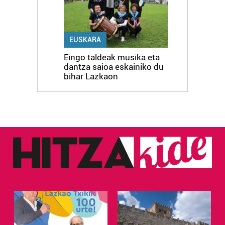
EUSKARA
Eingo taldeak musika eta
dantza saioa eskainiko du
bihar Lazkaon