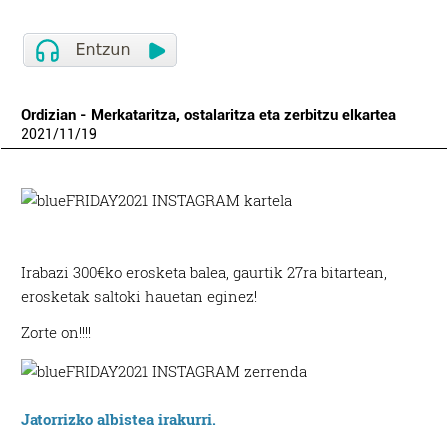
Ordizian - Merkataritza, ostalaritza eta zerbitzu elkartea
2021
/
11
/
19
Irabazi 300€ko erosketa balea, gaurtik 27ra bitartean,
erosketak saltoki hauetan eginez!
Zorte on!!!!
Jatorrizko albistea irakurri.