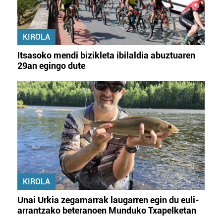
KIROLA
Itsasoko mendi bizikleta ibilaldia abuztuaren
29an egingo dute
KIROLA
Unai Urkia zegamarrak laugarren egin du euli-
arrantzako beteranoen Munduko Txapelketan