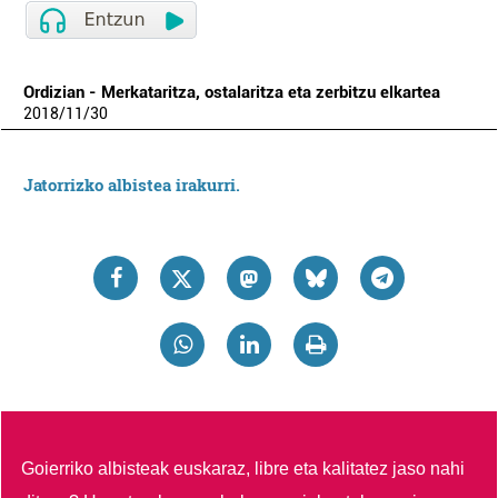
Ordizian - Merkataritza, ostalaritza eta zerbitzu elkartea
2018
/
11
/
30
Jatorrizko albistea irakurri.
Goierriko albisteak euskaraz, libre eta kalitatez jaso nahi