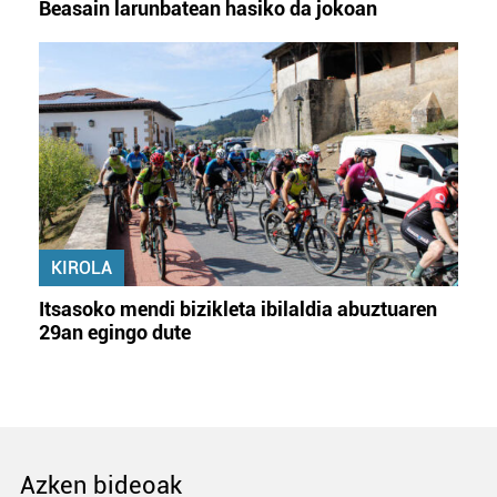
Beasain larunbatean hasiko da jokoan
KIROLA
Itsasoko mendi bizikleta ibilaldia abuztuaren
29an egingo dute
Azken bideoak