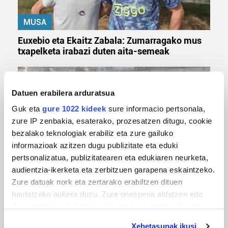
MUSA
Euxebio eta Ekaitz Zabala: Zumarragako mus
txapelketa irabazi duten aita-semeak
Datuen erabilera arduratsua
Guk eta
gure 1022 kideek
sure informacio pertsonala,
zure IP zenbakia, esaterako, prozesatzen ditugu, cookie
bezalako teknologiak erabiliz eta zure gailuko
informazioak azitzen dugu publizitate eta eduki
pertsonalizatua, publizitatearen eta edukiaren neurketa,
audientzia-ikerketa eta zerbitzuen garapena eskaintzeko.
TXIRRINDULARITZA
Zure datuak nork eta zertarako erabiltzen dituen
Tourreko goierritarrak
hautatzeko aukera duzu. Zure onespena aldatzen edo
deuseztatzen ahal duzu edozein momentutan, Cookie
deklaraziotik edo Privacy triggerean klikatuz.
Xehetasunak ikusi