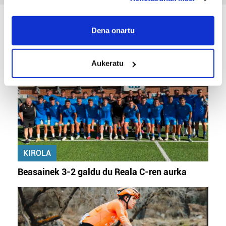
If you allow, we would also like to:
Collect information about your geographical
KIROLA
Dena onartu
location which can be accurate to within several
meters
Aukeratu
Identify your device by actively scanning it for
specific characteristics (fingerprinting)
Find out more about how your personal data is processed
and set your preferences in the
details section
.
Guk eta gure bazkideek zure datu pertsonalak
prozesatzen ditugu, zure IP zenbakia, besteak beste,
teknologia erabiliz, cookieak adibidez, iragarki eta eduki
KIROLA
pertsonalizatuak eskaintzeko, iragarkiak eta edukia
Beasainek 3-2 galdu du Reala C-ren aurka
neurtzeko, jendeari buruzko informazioa biltzeko eta
produktuak garatzeko. Zure datuak nork eta zertarako
erabiltzen dituen hauta dezakezu.
Bazkide batzuek ez dizute baimenik eskatzen, eta beren