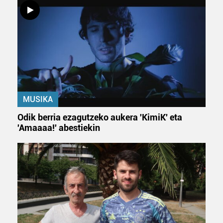
MUSIKA
Odik berria ezagutzeko aukera 'KimiK' eta
'Amaaaa!' abestiekin