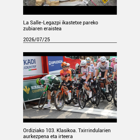
La Salle-Legazpi ikastetxe pareko
zubiaren eraistea
2026/07/25
Ordiziako 103. Klasikoa. Txirrindularien
aurkezpena eta irteera