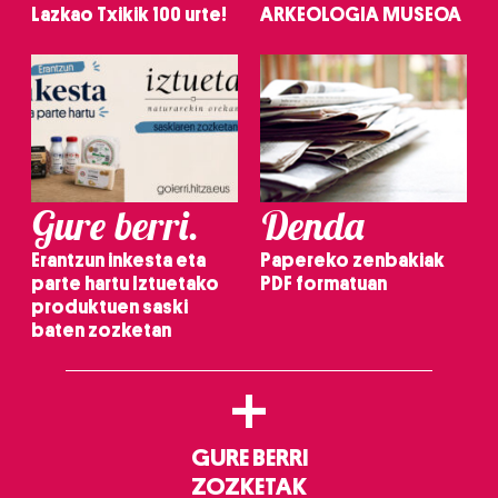
Lazkao Txikik 100 urte!
ARKEOLOGIA MUSEOA
Gure berri.
Denda
Erantzun inkesta eta
Papereko zenbakiak
parte hartu Iztuetako
PDF formatuan
produktuen saski
baten zozketan
+
GURE BERRI
ZOZKETAK