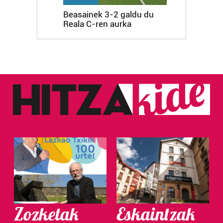
Beasainek 3-2 galdu du
Reala C-ren aurka
Zozketak
Eskaintzak