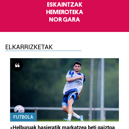
ESKAINTZAK
HEMEROTEKA
NOR GARA
ELKARRIZKETAK
FUTBOLA
«Helburuak hasieratik markatzea beti gaiztoa