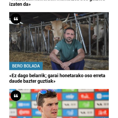
izaten da»
BERO BOLADA
«Ez dago belarrik; garai honetarako oso erreta
daude bazter guztiak»