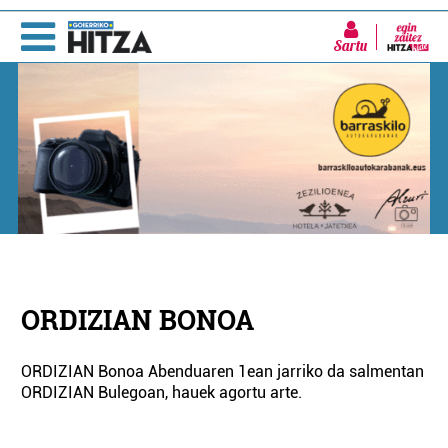
Sartu
ORDIZIAN BONOA
ORDIZIAN Bonoa Abenduaren 1ean jarriko da salmentan
ORDIZIAN Bulegoan, hauek agortu arte.