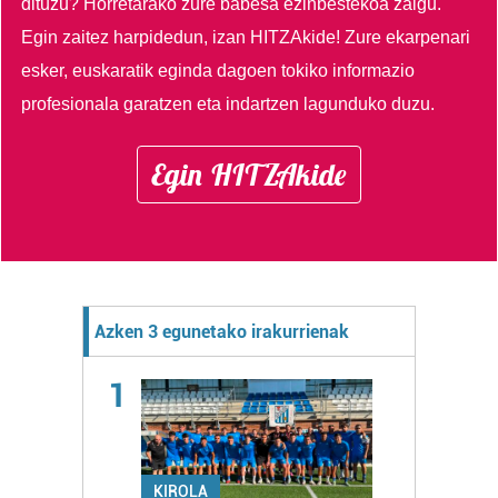
dituzu?
Horretarako zure babesa ezinbestekoa zaigu.
Egin zaitez harpidedun, izan HITZAkide!
Zure ekarpenari
esker, euskaratik eginda dagoen tokiko informazio
profesionala garatzen eta indartzen lagunduko duzu.
Egin HITZAkide
Azken 3 egunetako irakurrienak
1
KIROLA