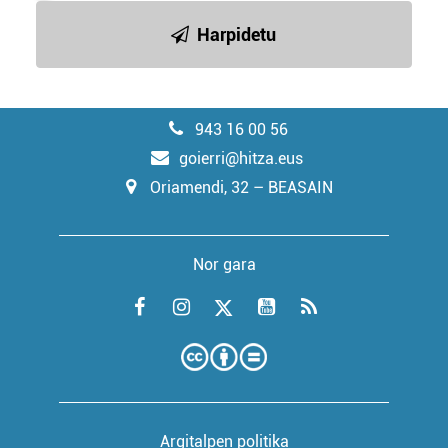
Harpidetu
943 16 00 56
goierri@hitza.eus
Oriamendi, 32 – BEASAIN
Nor gara
Argitalpen politika