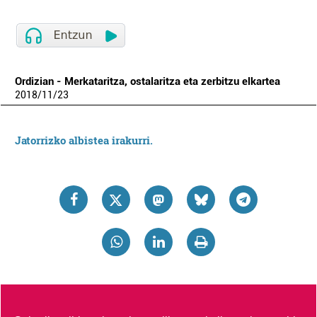
Ordizian - Merkataritza, ostalaritza eta zerbitzu elkartea
2018
/
11
/
23
Jatorrizko albistea irakurri.