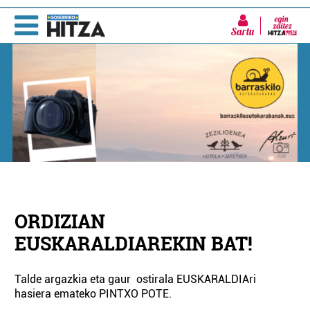
Sartu
ORDIZIAN
EUSKARALDIAREKIN BAT!
Talde argazkia eta gaur ostirala EUSKARALDIAri
hasiera emateko PINTXO POTE.