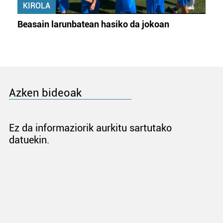
KIROLA
Beasain larunbatean hasiko da jokoan
Azken bideoak
Ez da informaziorik aurkitu sartutako
datuekin.