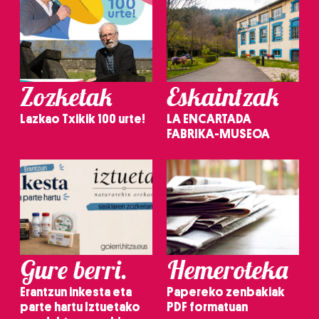
Zozketak
Eskaintzak
Lazkao Txikik 100 urte!
LA ENCARTADA
FABRIKA-MUSEOA
Gure berri.
Hemeroteka
Erantzun inkesta eta
Papereko zenbakiak
parte hartu Iztuetako
PDF formatuan