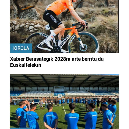
KIROLA
Xabier Berasategik 2028ra arte berritu du
Euskaltelekin