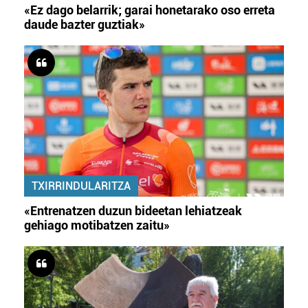
«Ez dago belarrik; garai honetarako oso erreta
daude bazter guztiak»
TXIRRINDULARITZA
«Entrenatzen duzun bideetan lehiatzeak
gehiago motibatzen zaitu»