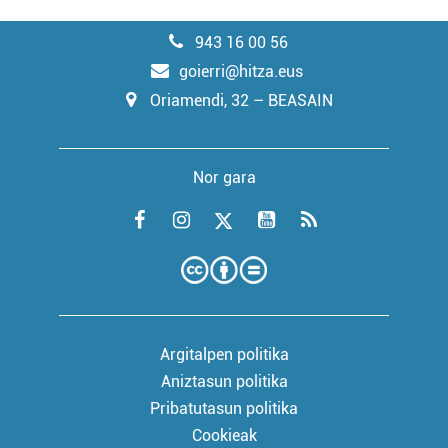
943 16 00 56
goierri@hitza.eus
Oriamendi, 32 – BEASAIN
Nor gara
Argitalpen politika
Aniztasun politika
Pribatutasun politika
Cookieak