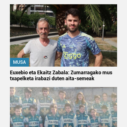
bazkideen zerrenda, beren ustez zein helburutarako
duten interes legitimoa eta horren aurka nola egin
dezakezun ikusteko.
Lortu zure datu pertsonalak prozesatzeko moduari
buruzko informazio gehiago eta ezarri zure lehentasunak
datuen atalean. Edozein unetan alda edo ken dezakezu
zure baimena Cookieen adierazpenean.
Webgune honek cookie propioak eta hirugarrenen cookie-
MUSA
fitxategiak erabiltzen ditu. Zure esperientzia eta
Euxebio eta Ekaitz Zabala: Zumarragako mus
zerbitzuak hobetzeko asmoz, cookie teknologiaz
txapelketa irabazi duten aita-semeak
baliatzen gara. Ohar hau onartuz gero, teknologia hori
erabiltzeko baimen esplizitua ematen diguzu.
Gehiago
irakurri