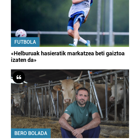
FUTBOLA
«Helburuak hasieratik markatzea beti gaiztoa
izaten da»
BERO BOLADA