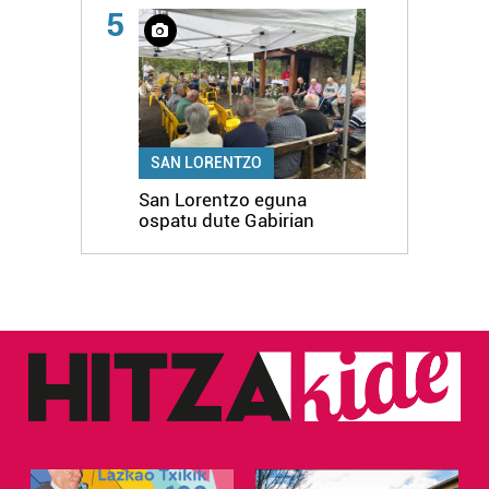
5
SAN LORENTZO
San Lorentzo eguna
ospatu dute Gabirian