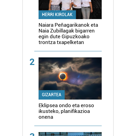
HERRI KIROLAK
Naiara Peñagarikanok eta
Naia Zubillagak bigarren
egin dute Gipuzkoako
trontza txapelketan
2
GIZARTEA
Eklipsea ondo eta eroso
ikusteko, planifikazioa
onena