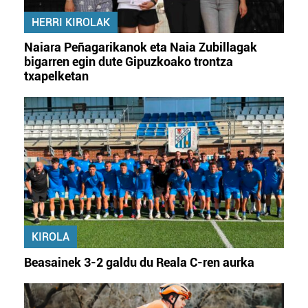
HERRI KIROLAK
Naiara Peñagarikanok eta Naia Zubillagak
bigarren egin dute Gipuzkoako trontza
txapelketan
KIROLA
Beasainek 3-2 galdu du Reala C-ren aurka