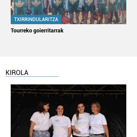
TXIRRINDULARITZA
Tourreko goierritarrak
KIROLA