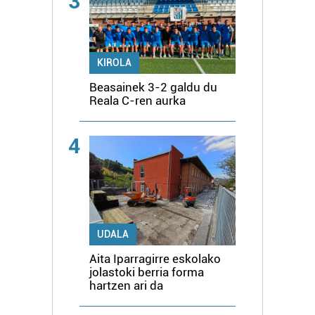
3
KIROLA
Beasainek 3-2 galdu du
Reala C-ren aurka
4
UDALA
Aita Iparragirre eskolako
jolastoki berria forma
hartzen ari da