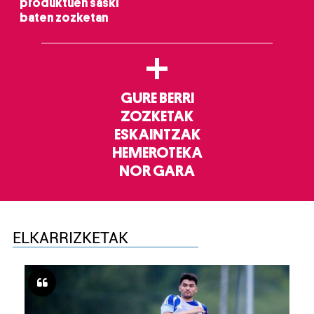
produktuen saski
baten zozketan
+
GURE BERRI
ZOZKETAK
ESKAINTZAK
HEMEROTEKA
NOR GARA
ELKARRIZKETAK