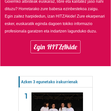
Goierriko albisteak euskaraz, libre eta kalitatez jaso nahi
dituzu?
Horretarako zure babesa ezinbestekoa zaigu.
Egin zaitez harpidedun, izan HITZAkide!
Zure ekarpenari
esker, euskaratik eginda dagoen tokiko informazio
profesionala garatzen eta indartzen lagunduko duzu.
Egin HITZAkide
Azken 3 egunetako irakurrienak
1