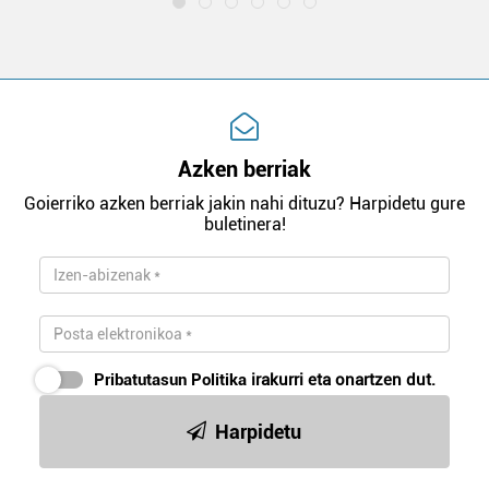
Azken berriak
Goierriko azken berriak jakin nahi dituzu? Harpidetu gure
buletinera!
Pribatutasun Politika
irakurri eta onartzen dut.
Harpidetu