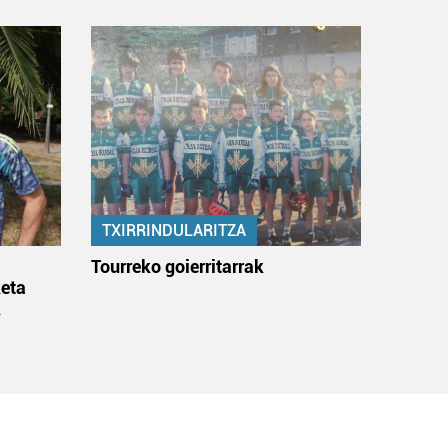
TXIRRINDULARITZA
:
Tourreko goierritarrak
eta
k