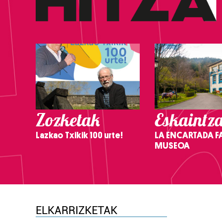
Zozketak
Eskaintz
Lazkao Txikik 100 urte!
LA ENCARTADA F
MUSEOA
ELKARRIZKETAK