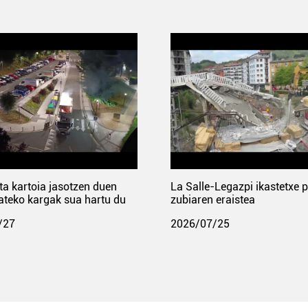
ta kartoia jasotzen duen
La Salle-Legazpi ikastetxe 
ateko kargak sua hartu du
zubiaren eraistea
/27
2026/07/25