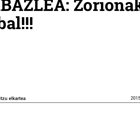
BAZLEA: Zoriona
al!!!
itzu elkartea
201