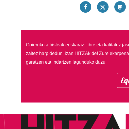
Goierriko albisteak euskaraz, libre eta kalitatez ja
zaitez harpidedun, izan HITZAkide!
Zure ekarpenar
garatzen eta indartzen lagunduko duzu.
Eg