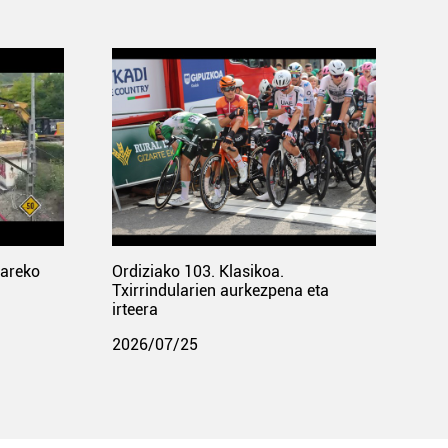
pareko
Ordiziako 103. Klasikoa.
Txirrindularien aurkezpena eta
irteera
2026/07/25