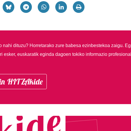
so nahi dituzu?
Horretarako zure babesa ezinbestekoa zaigu. Eg
i esker, euskaratik eginda dagoen tokiko informazio profesiona
in HITZAkide