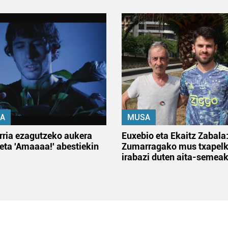
A
MUSA
rria ezagutzeko aukera
Euxebio eta Ekaitz Zabala
 eta 'Amaaaa!' abestiekin
Zumarragako mus txapelk
irabazi duten aita-semea