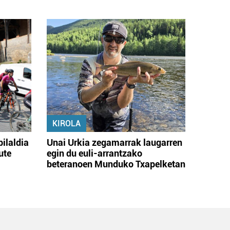
KIROLA
bilaldia
Unai Urkia zegamarrak laugarren
ute
egin du euli-arrantzako
beteranoen Munduko Txapelketan