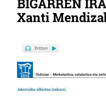
BIGARREN IRA
Xanti Mendizab
Ordizian - Merkataritza, ostalaritza eta zerb
Jatorrizko albistea irakurri.