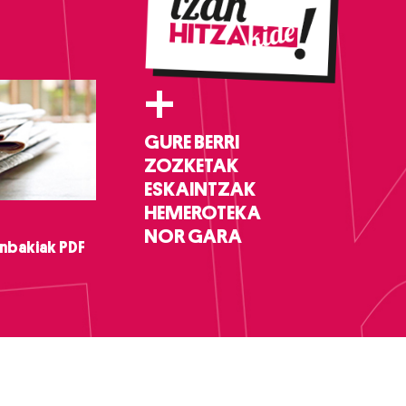
+
GURE BERRI
ZOZKETAK
ESKAINTZAK
HEMEROTEKA
NOR GARA
nbakiak PDF