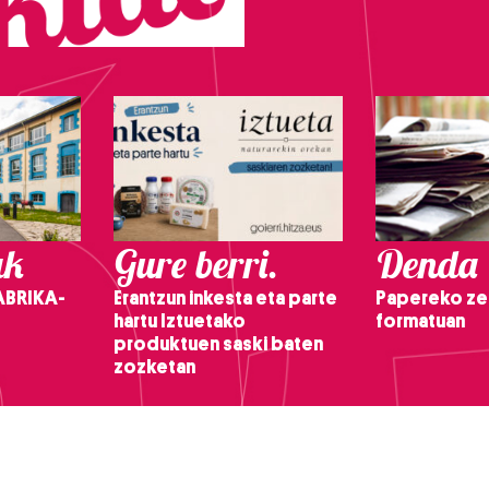
ak
Gure berri.
Denda
ABRIKA-
Erantzun inkesta eta parte
Papereko ze
hartu Iztuetako
formatuan
produktuen saski baten
zozketan