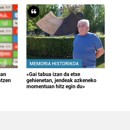
MEMORIA HISTORIKOA
tan
«Gai tabua izan da etxe
atzen
gehienetan, jendeak azkeneko
momentuan hitz egin du»