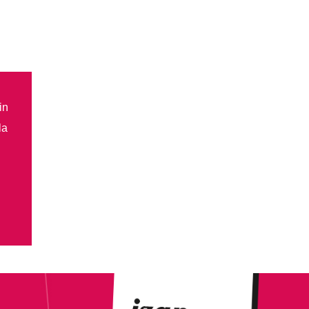
in
la