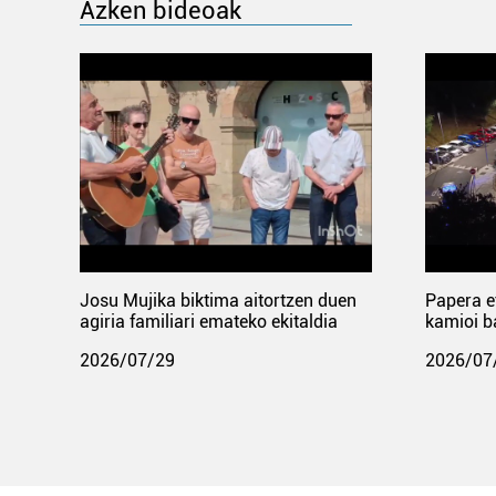
Azken bideoak
Josu Mujika biktima aitortzen duen
Papera e
agiria familiari emateko ekitaldia
kamioi b
2026/07/29
2026/07