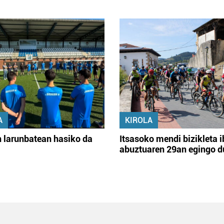
A
KIROLA
 larunbatean hasiko da
Itsasoko mendi bizikleta i
abuztuaren 29an egingo d