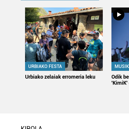
URBIAKO FESTA
MUSIK
Urbiako zelaiak erromeria leku
Odik be
'KimiK'
KIROLA