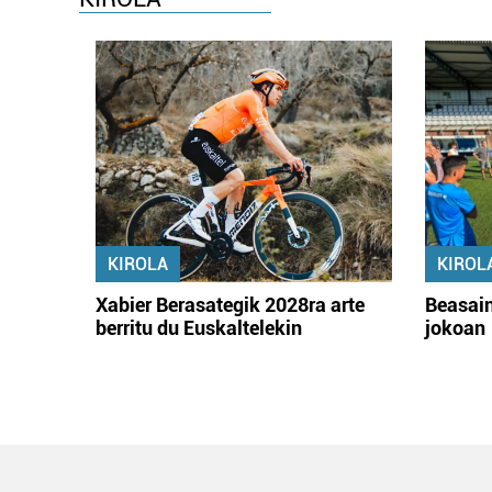
KIROLA
KIROL
Xabier Berasategik 2028ra arte
Beasain
berritu du Euskaltelekin
jokoan