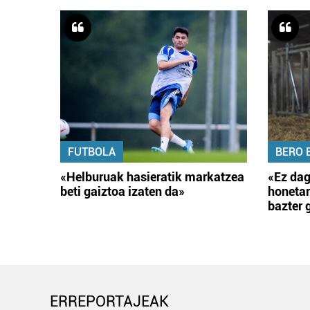
FUTBOLA
BERO 
«Helburuak hasieratik markatzea
«Ez dag
beti gaiztoa izaten da»
honetar
bazter 
ERREPORTAJEAK