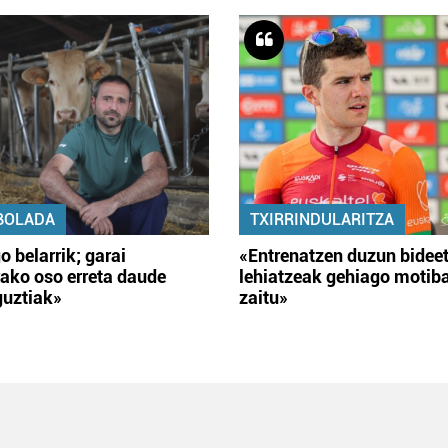
BOLADA
TXIRRINDULARITZA
o belarrik; garai
«Entrenatzen duzun bidee
ako oso erreta daude
lehiatzeak gehiago motib
guztiak»
zaitu»