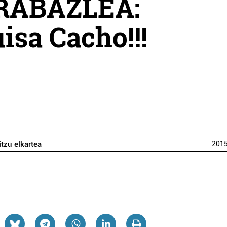
RABAZLEA:
isa Cacho!!!
itzu elkartea
201