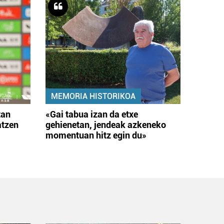
MEMORIA HISTORIKOA
tan
«Gai tabua izan da etxe
atzen
gehienetan, jendeak azkeneko
momentuan hitz egin du»