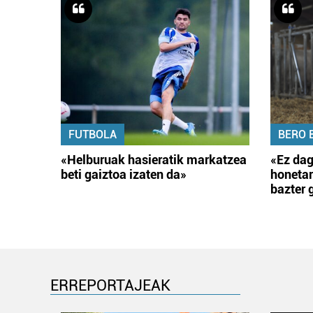
FUTBOLA
BERO 
«Helburuak hasieratik markatzea
«Ez dag
beti gaiztoa izaten da»
honetar
bazter 
ERREPORTAJEAK