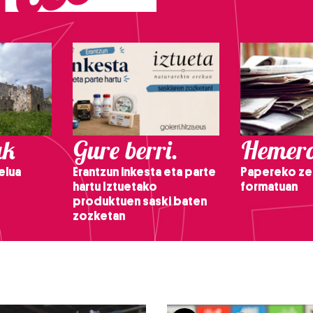
ak
Gure berri.
Hemero
elua
Erantzun inkesta eta parte
Papereko ze
hartu Iztuetako
formatuan
produktuen saski baten
zozketan