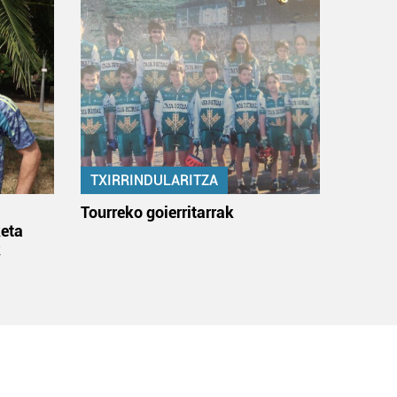
TXIRRINDULARITZA
:
Tourreko goierritarrak
eta
k