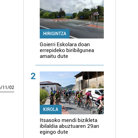
HIRIGINTZA
Goierri Eskolara doan
errepideko biribilgunea
amaitu dute
2
5
/
11
/
02
KIROLA
Itsasoko mendi bizikleta
ibilaldia abuztuaren 29an
egingo dute