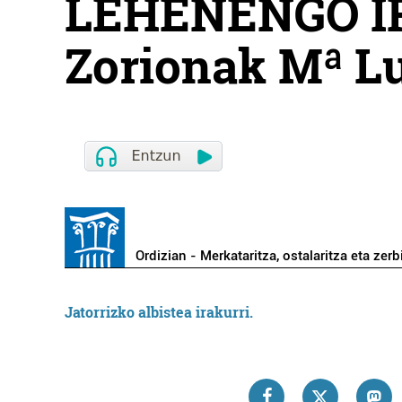
LEHENENGO I
Zorionak Mª Lu
Ordizian - Merkataritza, ostalaritza eta zerb
Jatorrizko albistea irakurri.