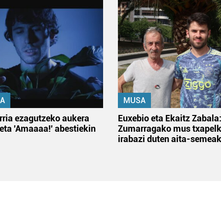
A
MUSA
rria ezagutzeko aukera
Euxebio eta Ekaitz Zabala
 eta 'Amaaaa!' abestiekin
Zumarragako mus txapelk
irabazi duten aita-semea