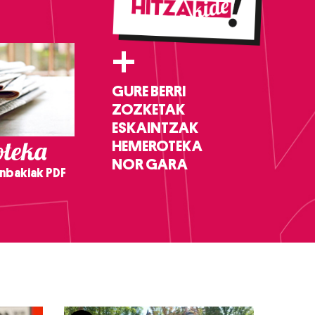
+
GURE BERRI
ZOZKETAK
ESKAINTZAK
teka
HEMEROTEKA
NOR GARA
nbakiak PDF