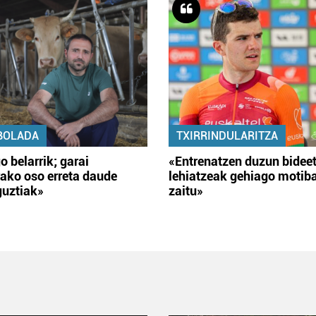
BOLADA
TXIRRINDULARITZA
o belarrik; garai
«Entrenatzen duzun bidee
ako oso erreta daude
lehiatzeak gehiago motib
guztiak»
zaitu»