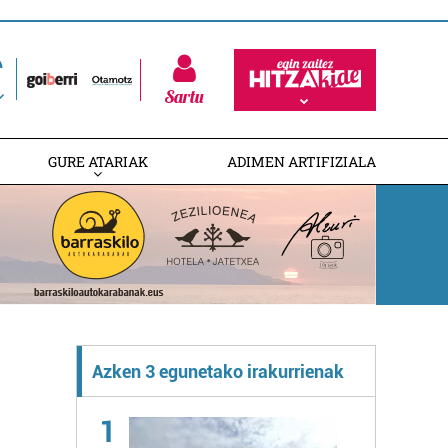
Sartu
GURE ATARIAK
ADIMEN ARTIFIZIALA
Azken 3 egunetako irakurrienak
1