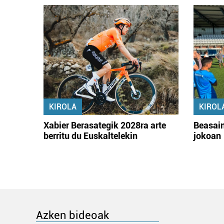
KIROLA
KIROL
Xabier Berasategik 2028ra arte
Beasain
berritu du Euskaltelekin
jokoan
Azken bideoak