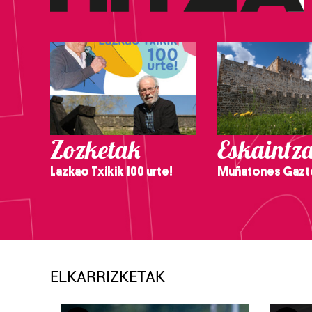
Zozketak
Eskaintz
Lazkao Txikik 100 urte!
Muñatones Gazt
ELKARRIZKETAK