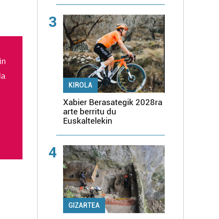
3
in
la
KIROLA
Xabier Berasategik 2028ra
arte berritu du
Euskaltelekin
4
GIZARTEA