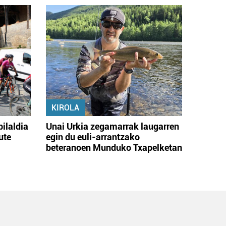
KIROLA
bilaldia
Unai Urkia zegamarrak laugarren
ute
egin du euli-arrantzako
beteranoen Munduko Txapelketan