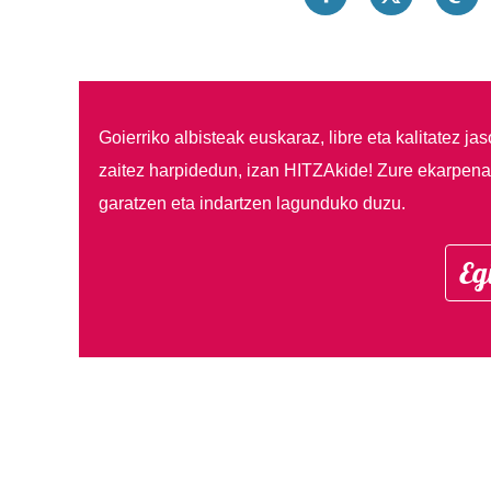
Goierriko albisteak euskaraz, libre eta kalitatez ja
zaitez harpidedun, izan HITZAkide!
Zure ekarpenar
garatzen eta indartzen lagunduko duzu.
Eg