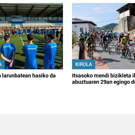
A
KIROLA
 larunbatean hasiko da
Itsasoko mendi bizikleta i
abuztuaren 29an egingo d