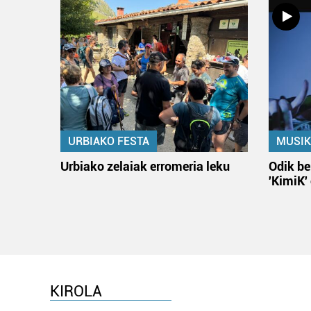
URBIAKO FESTA
MUSIK
Urbiako zelaiak erromeria leku
Odik be
'KimiK'
KIROLA