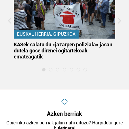
EUSKAL HERRIA, GIPUZKOA
KASek salatu du «jazarpen poliziala» jasan
Pa
dutela gose direnei ogitartekoak
da
emateagatik
«s
Azken berriak
Goierriko azken berriak jakin nahi dituzu? Harpidetu gure
buletinera!