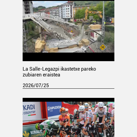
La Salle-Legazpi ikastetxe pareko
zubiaren eraistea
2026/07/25