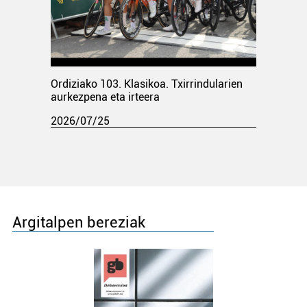
Ordiziako 103. Klasikoa. Txirrindularien
aurkezpena eta irteera
2026/07/25
Argitalpen bereziak