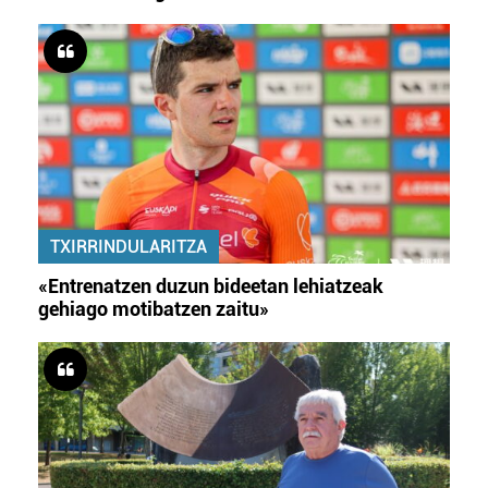
TXIRRINDULARITZA
«Entrenatzen duzun bideetan lehiatzeak
gehiago motibatzen zaitu»