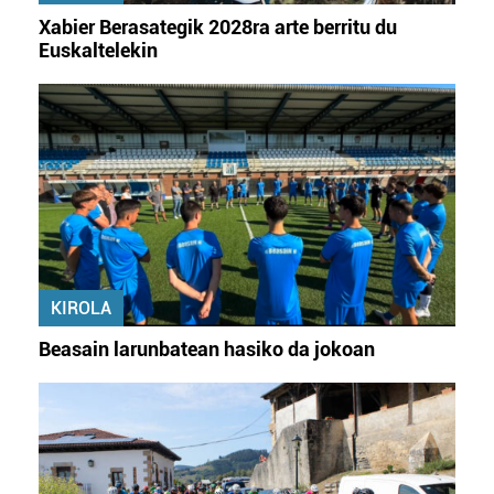
Xabier Berasategik 2028ra arte berritu du
Euskaltelekin
KIROLA
Beasain larunbatean hasiko da jokoan