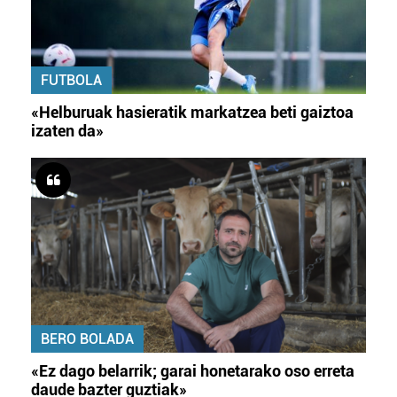
FUTBOLA
«Helburuak hasieratik markatzea beti gaiztoa
izaten da»
BERO BOLADA
«Ez dago belarrik; garai honetarako oso erreta
daude bazter guztiak»