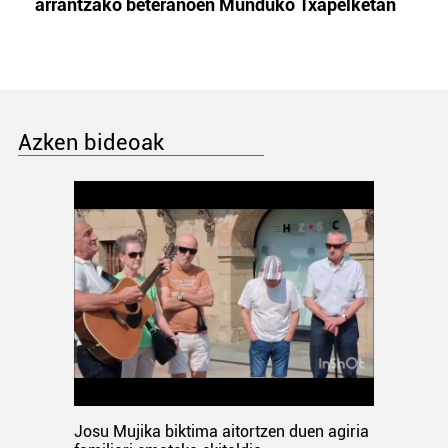
arrantzako beteranoen Munduko Txapelketan
Azken bideoak
Josu Mujika biktima aitortzen duen agiria