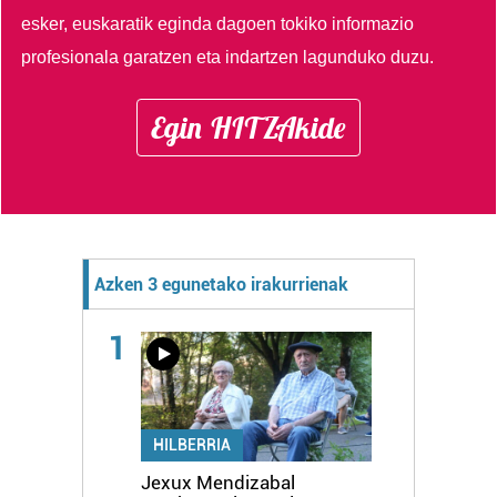
esker, euskaratik eginda dagoen tokiko informazio
profesionala garatzen eta indartzen lagunduko duzu.
Egin HITZAkide
Azken 3 egunetako irakurrienak
1
HILBERRIA
Jexux Mendizabal