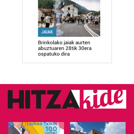
JAIAK
Brinkolako jaiak aurten
abuztuaren 28tik 30era
ospatuko dira