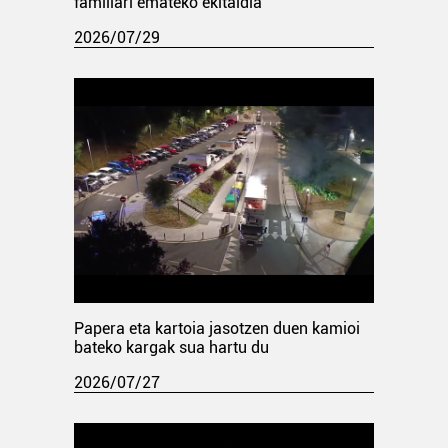
familiari emateko ekitaldia
2026/07/29
Papera eta kartoia jasotzen duen kamioi
bateko kargak sua hartu du
2026/07/27