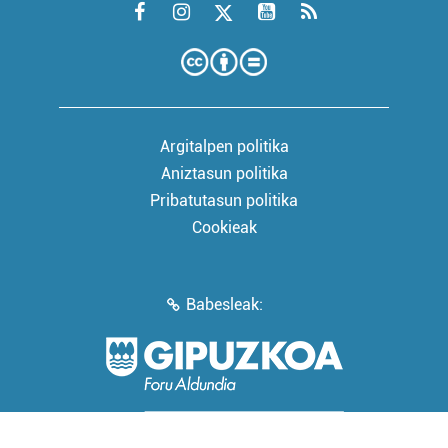
Argitalpen politika
Aniztasun politika
Pribatutasun politika
Cookieak
Babesleak: