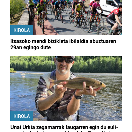
KIROLA
Itsasoko mendi bizikleta ibilaldia abuztuaren
29an egingo dute
KIROLA
Unai Urkia zegamarrak laugarren egin du euli-