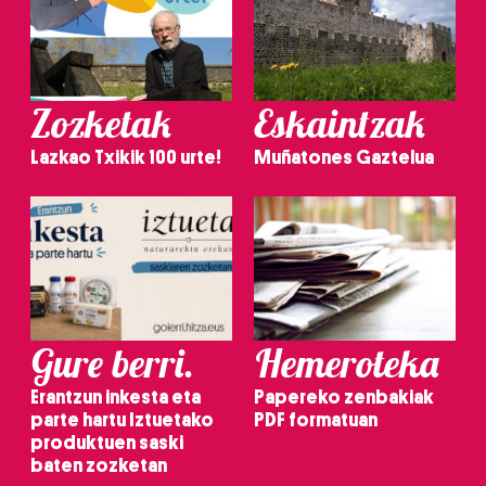
Zozketak
Eskaintzak
Lazkao Txikik 100 urte!
Muñatones Gaztelua
Gure berri.
Hemeroteka
Erantzun inkesta eta
Papereko zenbakiak
parte hartu Iztuetako
PDF formatuan
produktuen saski
baten zozketan