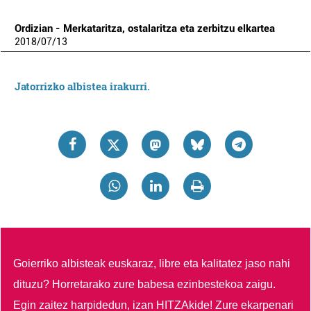
Ordizian - Merkataritza, ostalaritza eta zerbitzu elkartea
2018
/
07
/
13
Jatorrizko albistea irakurri.
Goierriko albisteak euskaraz, libre eta kalitatez jaso nahi
dituzu?
Horretarako zure babesa ezinbestekoa zaigu.
Egin zaitez harpidedun, izan HITZAkide!
Zure ekarpenari