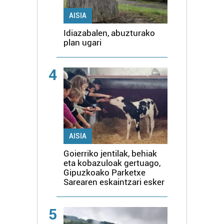
AISIA
Idiazabalen, abuzturako
plan ugari
4
AISIA
Goierriko jentilak, behiak
eta kobazuloak gertuago,
Gipuzkoako Parketxe
Sarearen eskaintzari esker
5