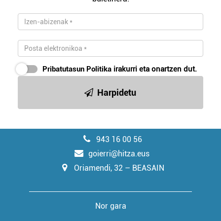
Pribatutasun Politika
irakurri eta onartzen dut.
Harpidetu
943 16 00 56
goierri@hitza.eus
Oriamendi, 32 – BEASAIN
Nor gara