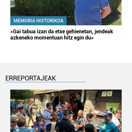
MEMORIA HISTORIKOA
«Gai tabua izan da etxe gehienetan, jendeak
azkeneko momentuan hitz egin du»
ERREPORTAJEAK