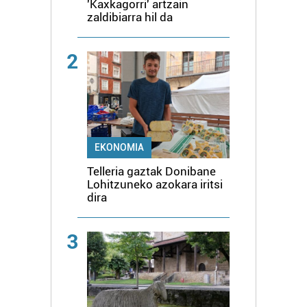
'Kaxkagorri' artzain
zaldibiarra hil da
2
EKONOMIA
Telleria gaztak Donibane
Lohitzuneko azokara iritsi
dira
3