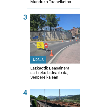
Munduko Txapelketan
3
UDALA
Lazkaotik Beasainera
sartzeko bidea itxita,
Senpere kalean
4