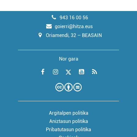
943 16 00 56
goierri@hitza.eus
Oriamendi, 32 – BEASAIN
Nor gara
Argitalpen politika
Aniztasun politika
Pribatutasun politika