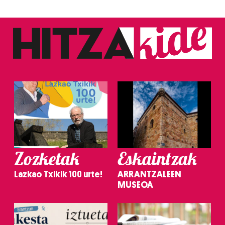
Zozketak
Eskaintzak
Lazkao Txikik 100 urte!
ARRANTZALEEN
MUSEOA