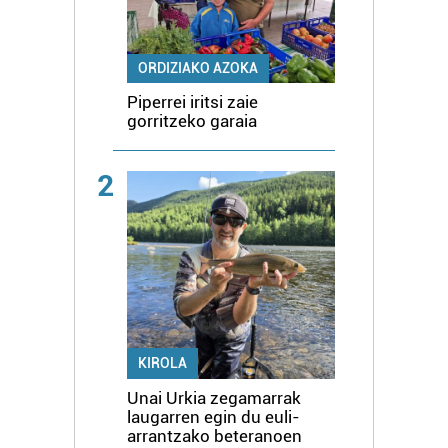
ORDIZIAKO AZOKA
Piperrei iritsi zaie
gorritzeko garaia
2
KIROLA
Unai Urkia zegamarrak
laugarren egin du euli-
arrantzako beteranoen