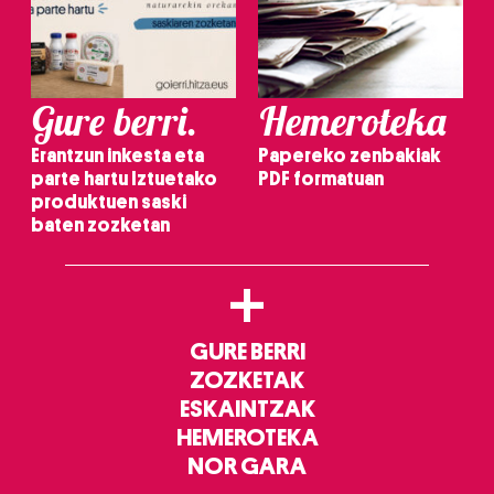
Gure berri.
Hemeroteka
Erantzun inkesta eta
Papereko zenbakiak
parte hartu Iztuetako
PDF formatuan
produktuen saski
baten zozketan
+
GURE BERRI
ZOZKETAK
ESKAINTZAK
HEMEROTEKA
NOR GARA