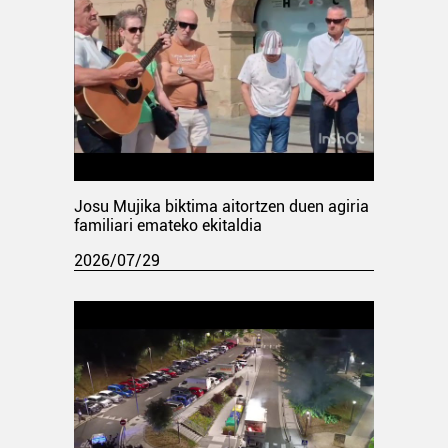
Josu Mujika biktima aitortzen duen agiria
familiari emateko ekitaldia
2026/07/29