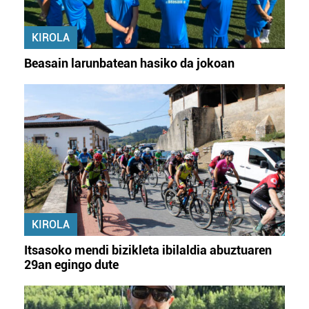
KIROLA
Beasain larunbatean hasiko da jokoan
KIROLA
Itsasoko mendi bizikleta ibilaldia abuztuaren
29an egingo dute