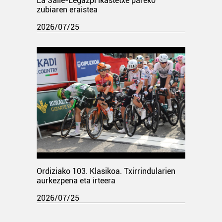
La Salle-Legazpi ikastetxe pareko
zubiaren eraistea
2026/07/25
Ordiziako 103. Klasikoa. Txirrindularien
aurkezpena eta irteera
2026/07/25