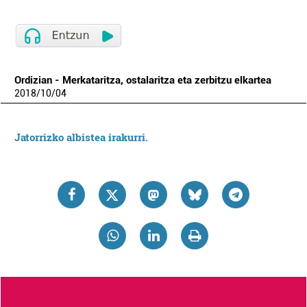
Ordizian - Merkataritza, ostalaritza eta zerbitzu elkartea
2018
/
10
/
04
Jatorrizko albistea irakurri.