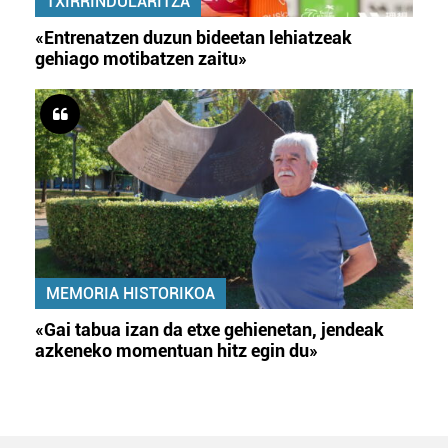
TXIRRINDULARITZA
«Entrenatzen duzun bideetan lehiatzeak
gehiago motibatzen zaitu»
MEMORIA HISTORIKOA
«Gai tabua izan da etxe gehienetan, jendeak
azkeneko momentuan hitz egin du»