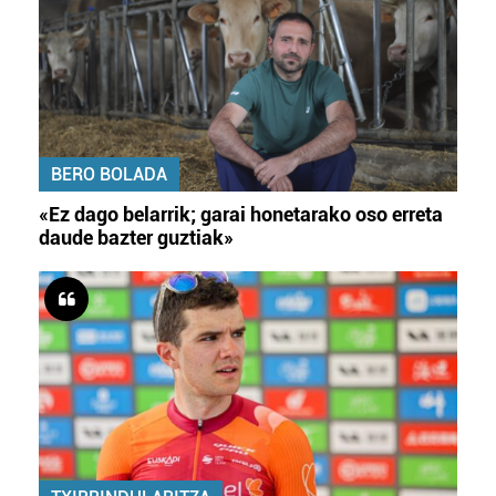
BERO BOLADA
«Ez dago belarrik; garai honetarako oso erreta
daude bazter guztiak»