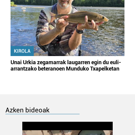
KIROLA
Unai Urkia zegamarrak laugarren egin du euli-
arrantzako beteranoen Munduko Txapelketan
Azken bideoak