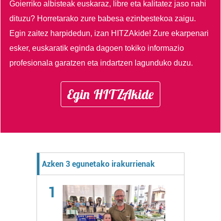
Goierriko albisteak euskaraz, libre eta kalitatez jaso nahi
dituzu?
Horretarako zure babesa ezinbestekoa zaigu.
Egin zaitez harpidedun, izan HITZAkide!
Zure ekarpenari
esker, euskaratik eginda dagoen tokiko informazio
profesionala garatzen eta indartzen lagunduko duzu.
Egin HITZAkide
Azken 3 egunetako irakurrienak
1