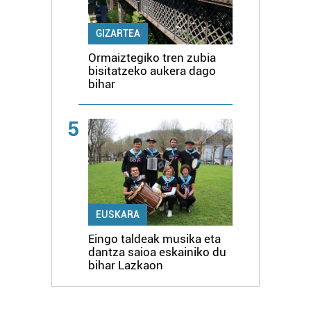
GIZARTEA
Ormaiztegiko tren zubia
bisitatzeko aukera dago
bihar
5
EUSKARA
Eingo taldeak musika eta
dantza saioa eskainiko du
bihar Lazkaon