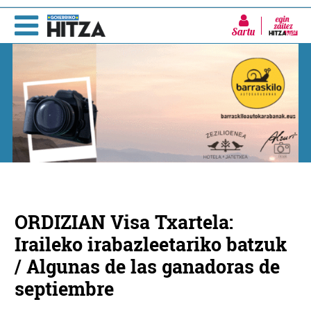
Sartu
ORDIZIAN Visa Txartela:
Iraileko irabazleetariko batzuk
/ Algunas de las ganadoras de
septiembre