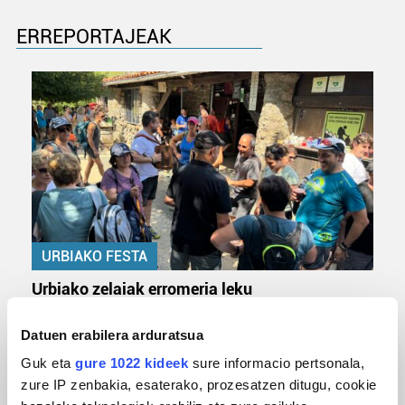
ERREPORTAJEAK
URBIAKO FESTA
Urbiako zelaiak erromeria leku
Datuen erabilera arduratsua
Guk eta
gure 1022 kideek
sure informacio pertsonala,
zure IP zenbakia, esaterako, prozesatzen ditugu, cookie