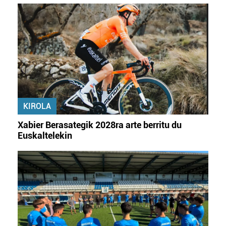
Webgune honek cookie propioak eta hirugarrenen cookie-
fitxategiak erabiltzen ditu. Zure esperientzia eta
zerbitzuak hobetzeko asmoz, cookie teknologiaz
baliatzen gara. Ohar hau onartuz gero, teknologia hori
erabiltzeko baimen esplizitua ematen diguzu.
Gehiago
irakurri
KIROLA
Xabier Berasategik 2028ra arte berritu du
Euskaltelekin