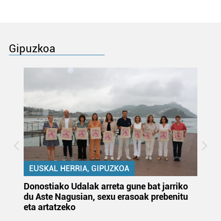
Gipuzkoa
EUSKAL HERRIA, GIPUZKOA
Donostiako Udalak arreta gune bat jarriko
Ur
du Aste Nagusian, sexu erasoak prebenitu
es
eta artatzeko
lu