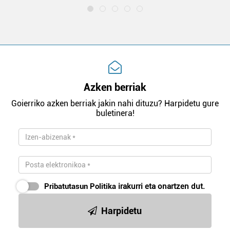
Azken berriak
Goierriko azken berriak jakin nahi dituzu? Harpidetu gure
buletinera!
Pribatutasun Politika
irakurri eta onartzen dut.
Harpidetu