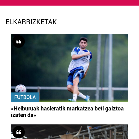
ELKARRIZKETAK
FUTBOLA
«Helburuak hasieratik markatzea beti gaiztoa
izaten da»