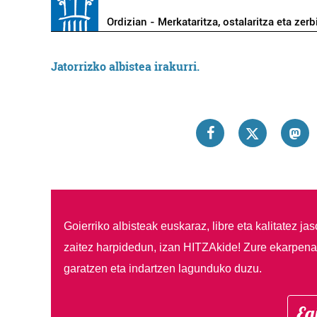
Ordizian - Merkataritza, ostalaritza eta zerb
Jatorrizko albistea irakurri.
Goierriko albisteak euskaraz, libre eta kalitatez ja
zaitez harpidedun, izan HITZAkide!
Zure ekarpenar
garatzen eta indartzen lagunduko duzu.
Eg