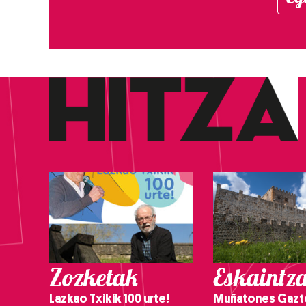
Zozketak
Eskaintz
Lazkao Txikik 100 urte!
Muñatones Gazt