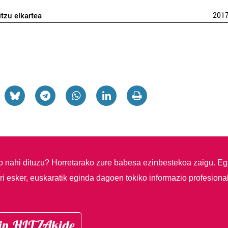
itzu elkartea
201
so nahi dituzu?
Horretarako zure babesa ezinbestekoa zaigu. Eg
i esker, euskaratik eginda dagoen tokiko informazio profesiona
in HITZAkide