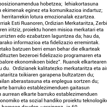
a posizionamendua hobetzea; lehiakortasuna
n ekimenak eginez eta komunikazioa indartuz;
 herritarrekin lotura emozionalak ezartzea.
riak Esti Ruanoren, Ordizian Merkataritza, Zerb
ren iritziz, proiektu honen misioa merkatari eta
murrizten edo ezabatzen laguntzea da; hau da,
rako informazioa eta fidelizazio erremintak.
ako batzuen berri eman behar die elkarteak
n dituzten bezeroei fidelizazio programaren eta
ta balore ekonomikoen bidez”. Ruanok elkartearen
 du. Ordizianek kalitatezko merkataritza eta ais
ataritza txikiaren garapena bultzatzen du;
ailan aberastasuna eta enplegua sortzen du;
karte barruko establezimenduen gaitasun
n aurrean elkarte barruko establezimenduen
konomiko eta sozial handiko proiektu teknologi