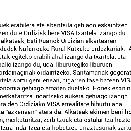
zuek erabilera eta abantaila gehiago eskaintzen
tzen dute Ordiziak bere VISA txartela izango du.
alkateak, Esti Ruanok Ordizian elkartearen
iedadek Nafarroako Rural Kutxako ordezkariak. 
ak egiteko erabili ahal izango da txartela, eta
balio izango du, udal liburutegiko liburuen
ordainagiriak ordaintzeko. Santamariak gogora
artela sortu genuenean, bigarren fase batean VI
 autonomia gehiago ematen duelako. Honek esan n
 merkataritza indartzeko aukera gehiago izango
era den Ordiziako VISA errealitate bihurtu ahal
eta “azkenean" atera da. Alkateak ekimen berri 
, merkataritza, zerbitzuak eta ostalaritza hazt
bitzua indartzea eta hobetzea erraztasunak sartu