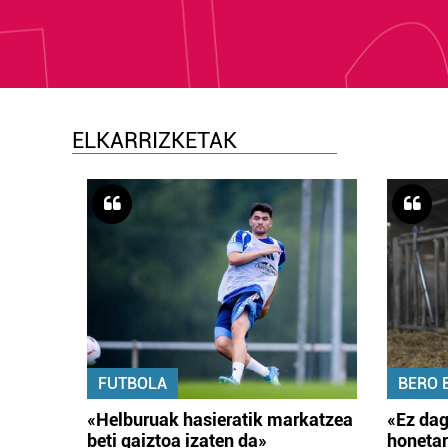
ELKARRIZKETAK
FUTBOLA
BERO 
«Helburuak hasieratik markatzea
«Ez dag
beti gaiztoa izaten da»
honetar