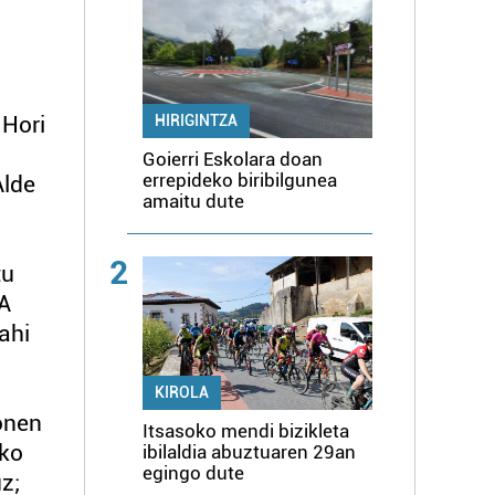
 Hori
HIRIGINTZA
Goierri Eskolara doan
errepideko biribilgunea
Alde
amaitu dute
2
tu
SA
ahi
KIROLA
honen
Itsasoko mendi bizikleta
eko
ibilaldia abuztuaren 29an
egingo dute
z;