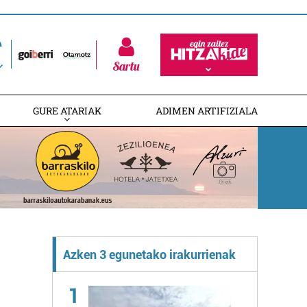
Sartu
GURE ATARIAK
ADIMEN ARTIFIZIALA
Azken 3 egunetako irakurrienak
1