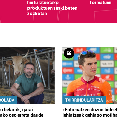
hartu Iztuetako
formatuan
produktuen saski baten
zozketan
BOLADA
TXIRRINDULARITZA
o belarrik; garai
«Entrenatzen duzun bidee
ako oso erreta daude
lehiatzeak gehiago motib