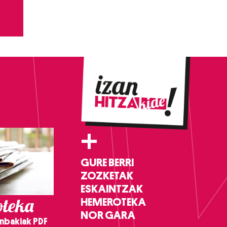
+
GURE BERRI
ZOZKETAK
ESKAINTZAK
teka
HEMEROTEKA
NOR GARA
nbakiak PDF