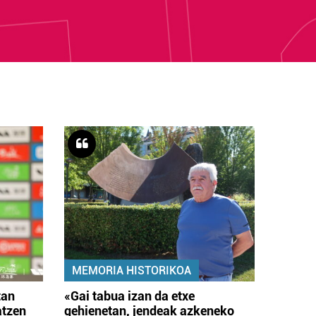
MEMORIA HISTORIKOA
tan
«Gai tabua izan da etxe
atzen
gehienetan, jendeak azkeneko