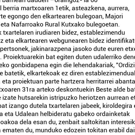
n barnean dauden –oraingoz- ia 60
 berria martxoaren 1etik, asteazkena, aurrera,
rte egongo den elkartearen bulegoan, Majori
n eta Nafarroako Rural Kutxako bulegoetan.
 txartelaren irudiaren bidez, establezimendu
dez eta elkartearen webgunearen bidez identifika
n pertsonek, jakinarazpena jasoko dute euren etx
 Proiektuarekin bat egiten duten udalerriko de
tzeko gonbidapena egin die lehendakariak, "Ordiz
de batetik, elkartekoak ez diren establezimendua
 eta proiektuan parte hartzera herritarrei abanta
aren 31ra arteko deskontuekin Beste alde bat
 izate hutsarekin istripuzko heriotzen aurrean e
at izango dutela txartelaren jabeek, kiroldegira 
ela eta Udalean helbideratu gabeko ordainketak
oakoa dela esan du, zenbait saltokitan interesik
a ematen du, munduko edozein tokitan erabil da