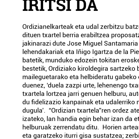
IRITSI DA
Ordizianelkarteak eta udal zerbitzu bat
dituen txartel berria erabiltzea proposa
jakinarazi dute Jose Miguel Santamaria 
lehendakariak eta Iñigo Igartza de la P
batetik, munduko edozein tokitan erosket
bestetik, Ordiziako kiroldegira sartzeko 
maileguetarako eta helbideratu gabeko 
duenez, ‘duela zazpi urte, lehenengo tx
txartela lortzea jarri genuen helburu,
du fidelizazio kanpainak eta udalerriko
dugula’. “Ordizian txartela”ren ordez at
izateko, lan handia egin behar izan da 
helburuak zerrendatu ditu. Horien artean
eta garatzeko iturri gisa sustatzea; zer