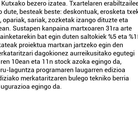
Kutxako bezero izatea. Txartelaren erabiltzaile
 dute, besteak beste: deskontuak, erosketa txe
, opariak, sariak, zozketak izango dituzte eta
ean. Sustapen kanpaina martxoaren 31ra arte
dainketarekin bat egin duten saltokiek %5 eta %1
kateak proiektua martxan jartzeko egin den
rkataritzari dagokionez aurreikusitako egutegi
laren 10ean eta 11n stock azoka egingo da,
 diru-laguntza programaren laugarren edizioa
iziako merkataritzaren bulego tekniko berria
augurazioa egingo da.