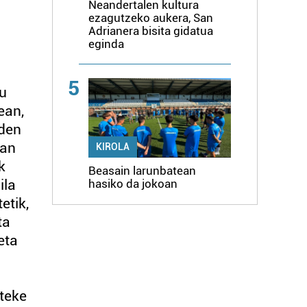
Neandertalen kultura
ezagutzeko aukera, San
Adrianera bisita gidatua
eginda
5
tu
ean,
nden
ian
KIROLA
k
Beasain larunbatean
ila
hasiko da jokoan
etik,
ta
eta
iteke