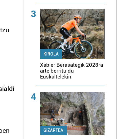
3
itzu
KIROLA
Xabier Berasategik 2028ra
arte berritu du
Euskaltelekin
ialdi
4
koen
GIZARTEA