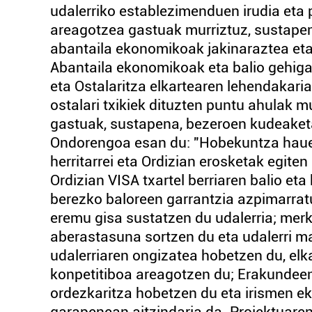
udalerriko establezimenduen irudia et
areagotzea gastuak murriztuz, sustape
abantaila ekonomikoak jakinaraztea eta
Abantaila ekonomikoak eta balio gehigar
eta Ostalaritza elkartearen lehendakaria
ostalari txikiek dituzten puntu ahulak 
gastuak, sustapena, bezeroen kudeaketa
Ondorengoa esan du: "Hobekuntza hauet
herritarrei eta Ordizian erosketak egite
Ordizian VISA txartel berriaren balio e
berezko baloreen garrantzia azpimarratu
eremu gisa sustatzen du udalerria; merk
aberastasuna sortzen du eta udalerri m
udalerriaren ongizatea hobetzen du, el
konpetitiboa areagotzen du; Erakundee
ordezkaritza hobetzen du eta irismen e