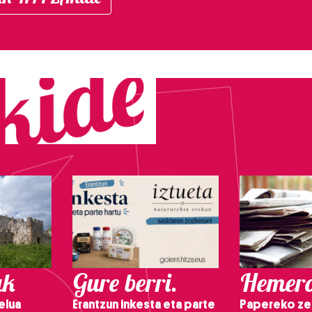
ak
Gure berri.
Hemero
elua
Erantzun inkesta eta parte
Papereko ze