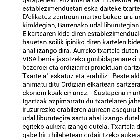
garapenean aitzindaria da. Proiektuare
establezimenduetan eska daiteke txartel
D’elikatuz zentroan martxo bukaerara a
kiroldegian, Barrenako udal liburutegia
Elkartearen kide diren establezimenduak
hauetan soilik ipiniko diren kartelen bi
ahal izango dira. Aurreko txartela dute
VISA berria jasotzeko gonbidapenarekin.
bezeroei eta ordiziarrei proiektuan sar
Txartela" eskatuz eta erabiliz. Beste al
animatu ditu Ordizian elkartean sartzera
ekonomikoak emanez. Sustapena martxo
Igartzak azpimarratu du txartelaren jabe
iruzurrezko erabileren aurrean aseguru b
udal liburutegira sartu ahal izango dut
egiteko aukera izango dutela. Txartela d
gabe hiru hilabetean ordaintzeko auker