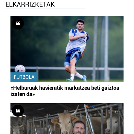
ELKARRIZKETAK
FUTBOLA
«Helburuak hasieratik markatzea beti gaiztoa
izaten da»