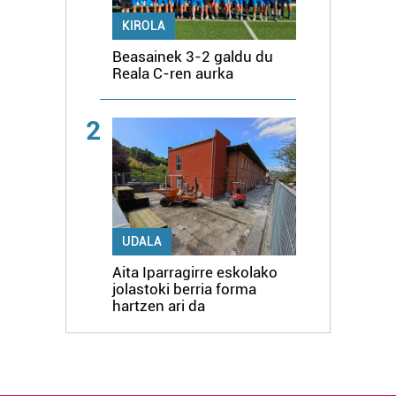
KIROLA
Beasainek 3-2 galdu du
Reala C-ren aurka
2
UDALA
Aita Iparragirre eskolako
jolastoki berria forma
hartzen ari da