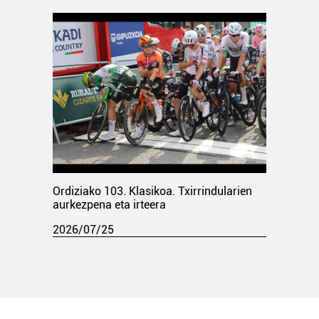
Ordiziako 103. Klasikoa. Txirrindularien
aurkezpena eta irteera
2026/07/25