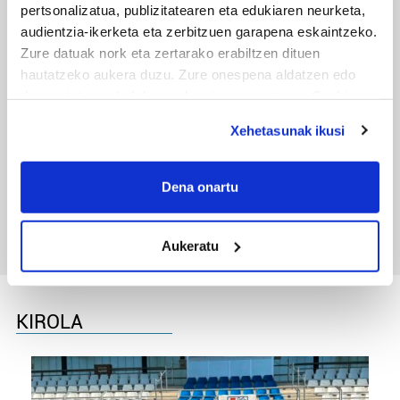
pertsonalizatua, publizitatearen eta edukiaren neurketa,
audientzia-ikerketa eta zerbitzuen garapena eskaintzeko.
Zure datuak nork eta zertarako erabiltzen dituen
hautatzeko aukera duzu. Zure onespena aldatzen edo
deuseztatzen ahal duzu edozein momentutan, Cookie
deklaraziotik edo Privacy triggerean klikatuz.
Xehetasunak ikusi
If you allow, we would also like to:
TXIRRINDULARITZA
Collect information about your geographical
Dena onartu
Tourreko goierritarrak
location which can be accurate to within several
meters
Aukeratu
Identify your device by actively scanning it for
specific characteristics (fingerprinting)
Find out more about how your personal data is processed
and set your preferences in the
details section
.
KIROLA
Guk eta gure bazkideek zure datu pertsonalak
prozesatzen ditugu, zure IP zenbakia, besteak beste,