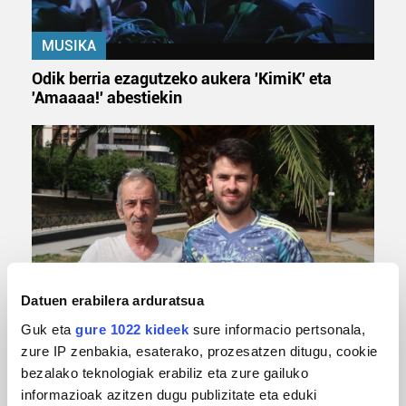
MUSIKA
Odik berria ezagutzeko aukera 'KimiK' eta
'Amaaaa!' abestiekin
Datuen erabilera arduratsua
MUSA
Guk eta
gure 1022 kideek
sure informacio pertsonala,
Euxebio eta Ekaitz Zabala: Zumarragako mus
zure IP zenbakia, esaterako, prozesatzen ditugu, cookie
txapelketa irabazi duten aita-semeak
bezalako teknologiak erabiliz eta zure gailuko
informazioak azitzen dugu publizitate eta eduki