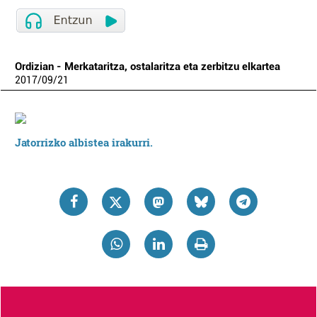
Ordizian - Merkataritza, ostalaritza eta zerbitzu elkartea
2017
/
09
/
21
Jatorrizko albistea irakurri.