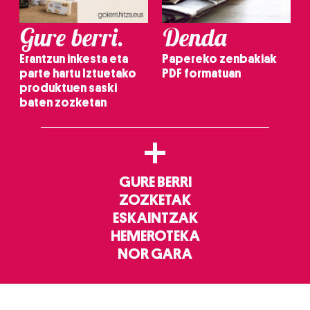
Gure berri.
Denda
Erantzun inkesta eta
Papereko zenbakiak
parte hartu Iztuetako
PDF formatuan
produktuen saski
baten zozketan
+
GURE BERRI
ZOZKETAK
ESKAINTZAK
HEMEROTEKA
NOR GARA