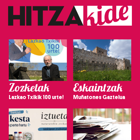
Zozketak
Eskaintzak
Lazkao Txikik 100 urte!
Muñatones Gaztelua