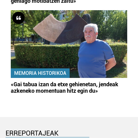
gehiago motibatzen zaitu»
MEMORIA HISTORIKOA
«Gai tabua izan da etxe gehienetan, jendeak
azkeneko momentuan hitz egin du»
ERREPORTAJEAK