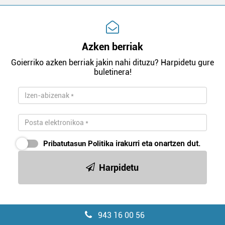
Azken berriak
Goierriko azken berriak jakin nahi dituzu? Harpidetu gure
buletinera!
Pribatutasun Politika
irakurri eta onartzen dut.
Harpidetu
943 16 00 56