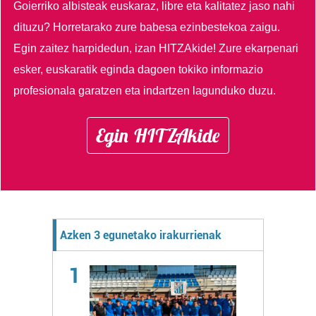
Goierriko albisteak euskaraz, libre eta kalitatez jaso nahi
dituzu?
Horretarako zure babesa ezinbestekoa zaigu.
Egin zaitez harpidedun, izan HITZAkide!
Zure ekarpenari
esker, euskaratik eginda dagoen tokiko informazio
profesionala garatzen eta indartzen lagunduko duzu.
Egin HITZAkide
Azken 3 egunetako irakurrienak
1