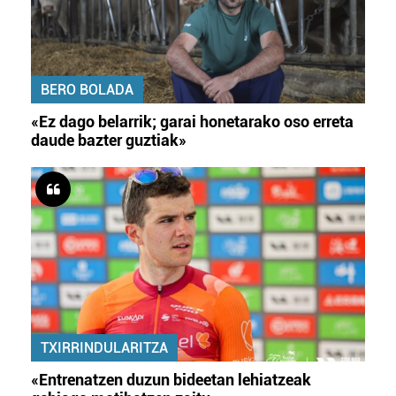
BERO BOLADA
«Ez dago belarrik; garai honetarako oso erreta
daude bazter guztiak»
TXIRRINDULARITZA
«Entrenatzen duzun bideetan lehiatzeak