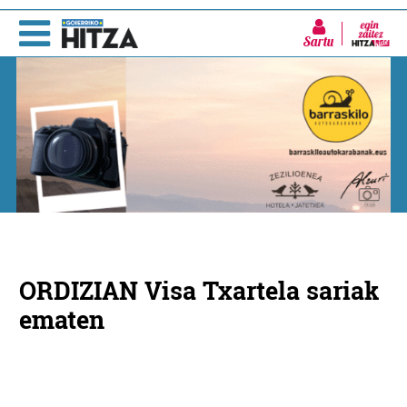
Sartu
ORDIZIAN Visa Txartela sariak
ematen