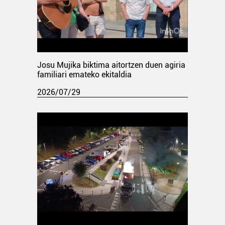
Josu Mujika biktima aitortzen duen agiria
familiari emateko ekitaldia
2026/07/29