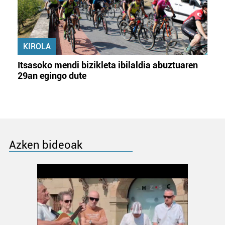
KIROLA
Itsasoko mendi bizikleta ibilaldia abuztuaren
29an egingo dute
Azken bideoak