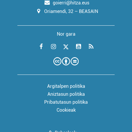
goierri@hitza.eus
Oriamendi, 32 – BEASAIN
Nor gara
Argitalpen politika
Aniztasun politika
Pribatutasun politika
Cookieak