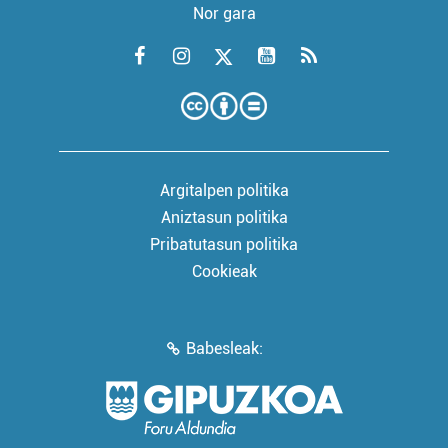
Nor gara
Argitalpen politika
Aniztasun politika
Pribatutasun politika
Cookieak
Babesleak: