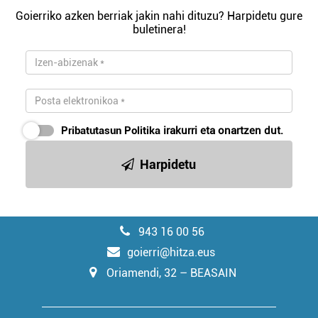
Goierriko azken berriak jakin nahi dituzu? Harpidetu gure
buletinera!
Pribatutasun Politika
irakurri eta onartzen dut.
Harpidetu
943 16 00 56
goierri@hitza.eus
Oriamendi, 32 – BEASAIN