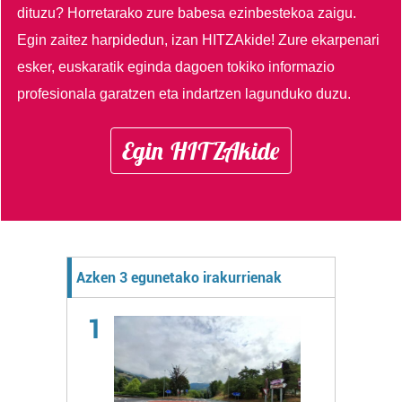
dituzu?
Horretarako zure babesa ezinbestekoa zaigu.
Egin zaitez harpidedun, izan HITZAkide!
Zure ekarpenari
esker, euskaratik eginda dagoen tokiko informazio
profesionala garatzen eta indartzen lagunduko duzu.
Egin HITZAkide
Azken 3 egunetako irakurrienak
1