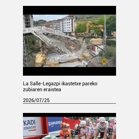
La Salle-Legazpi ikastetxe pareko
zubiaren eraistea
2026/07/25