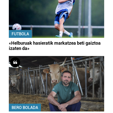
FUTBOLA
«Helburuak hasieratik markatzea beti gaiztoa
izaten da»
BERO BOLADA