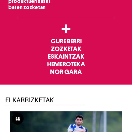
produktuen saski
baten zozketan
+
GURE BERRI
ZOZKETAK
ESKAINTZAK
HEMEROTEKA
NOR GARA
ELKARRIZKETAK