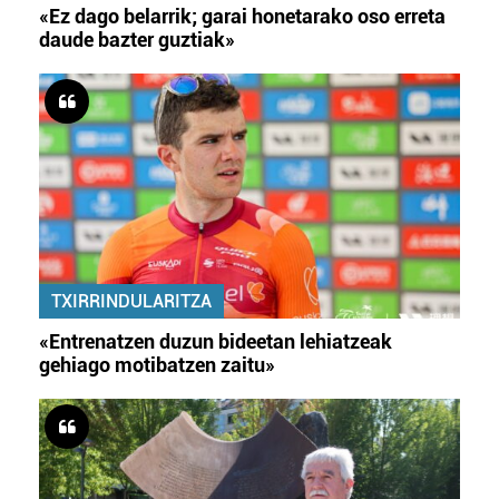
«Ez dago belarrik; garai honetarako oso erreta
daude bazter guztiak»
TXIRRINDULARITZA
«Entrenatzen duzun bideetan lehiatzeak
gehiago motibatzen zaitu»