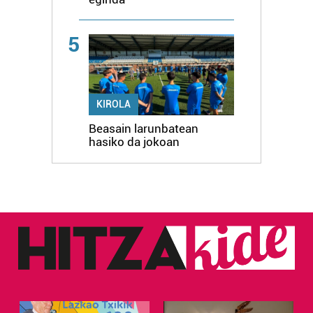
5
KIROLA
Beasain larunbatean
hasiko da jokoan