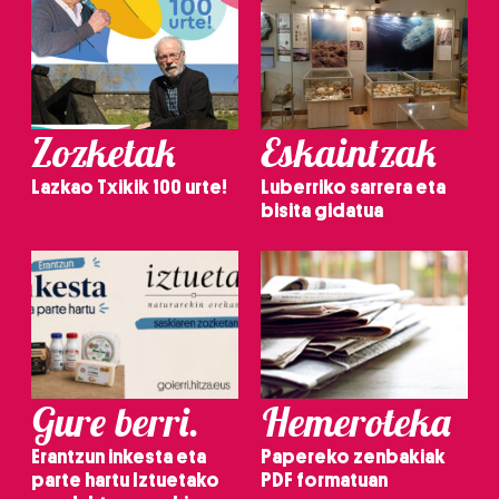
Zozketak
Eskaintzak
Lazkao Txikik 100 urte!
Luberriko sarrera eta
bisita gidatua
Gure berri.
Hemeroteka
Erantzun inkesta eta
Papereko zenbakiak
parte hartu Iztuetako
PDF formatuan