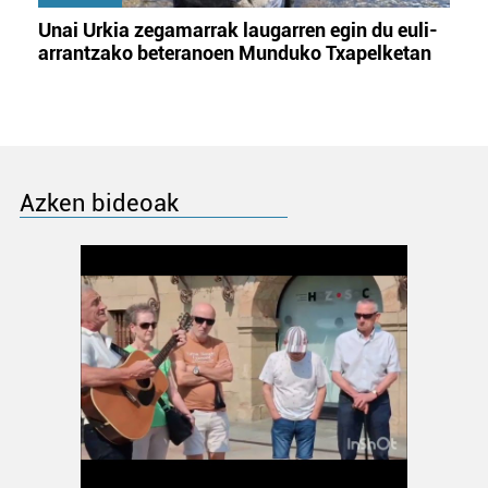
Unai Urkia zegamarrak laugarren egin du euli-
arrantzako beteranoen Munduko Txapelketan
Azken bideoak