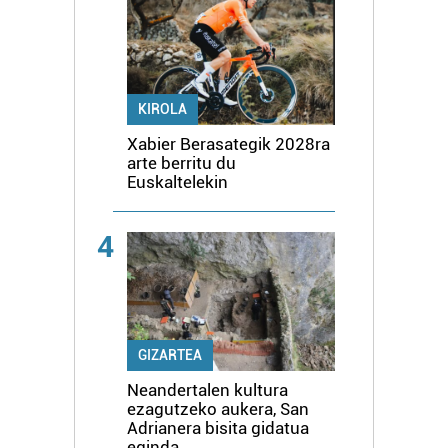
KIROLA
Xabier Berasategik 2028ra
arte berritu du
Euskaltelekin
4
GIZARTEA
Neandertalen kultura
ezagutzeko aukera, San
Adrianera bisita gidatua
eginda