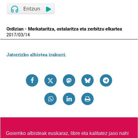
Ordizian - Merkataritza, ostalaritza eta zerbitzu elkartea
2017
/
03
/
14
Jatorrizko albistea irakurri.
Goierriko albisteak euskaraz, libre eta kalitatez jaso nahi