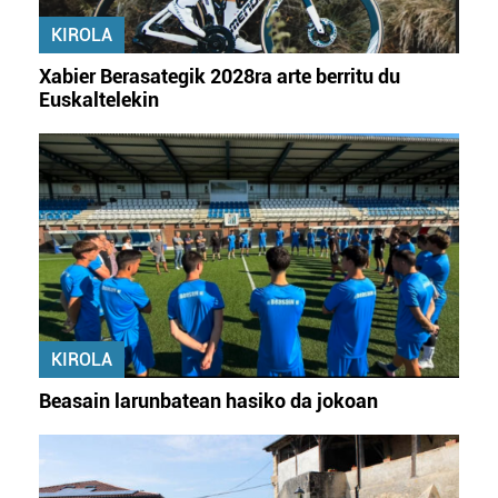
erabiltzeko baimen esplizitua ematen diguzu.
Gehiago
KIROLA
irakurri
Xabier Berasategik 2028ra arte berritu du
Euskaltelekin
KIROLA
Beasain larunbatean hasiko da jokoan