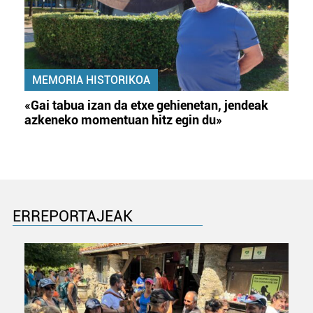
MEMORIA HISTORIKOA
«Gai tabua izan da etxe gehienetan, jendeak
azkeneko momentuan hitz egin du»
ERREPORTAJEAK