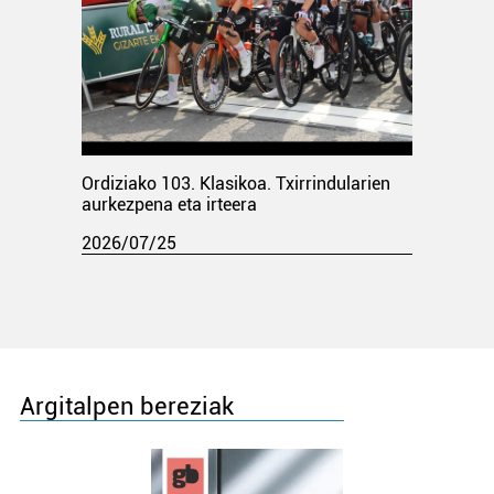
Ordiziako 103. Klasikoa. Txirrindularien
aurkezpena eta irteera
2026/07/25
Argitalpen bereziak