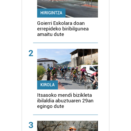
HIRIGINTZA
Goierri Eskolara doan
errepideko biribilgunea
amaitu dute
2
KIROLA
Itsasoko mendi bizikleta
ibilaldia abuztuaren 29an
egingo dute
3