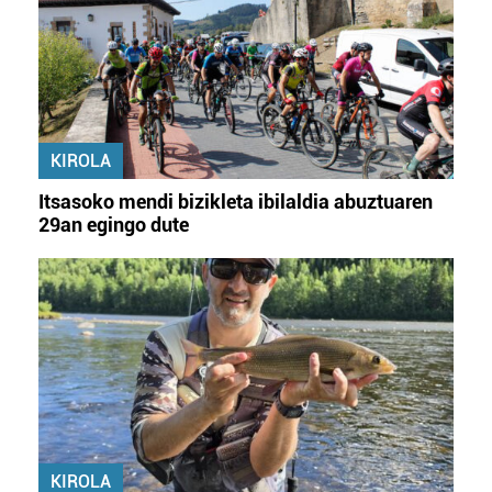
KIROLA
Itsasoko mendi bizikleta ibilaldia abuztuaren
29an egingo dute
KIROLA