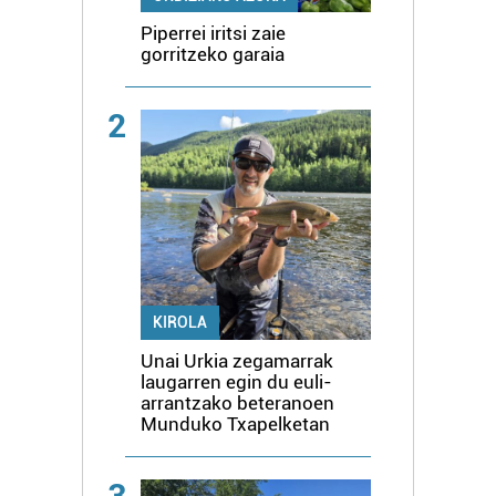
Piperrei iritsi zaie
gorritzeko garaia
2
KIROLA
Unai Urkia zegamarrak
laugarren egin du euli-
arrantzako beteranoen
Munduko Txapelketan
3