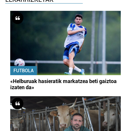
FUTBOLA
«Helburuak hasieratik markatzea beti gaiztoa
izaten da»