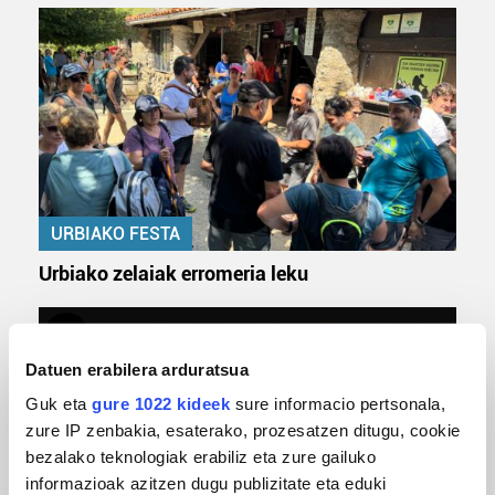
URBIAKO FESTA
Urbiako zelaiak erromeria leku
Datuen erabilera arduratsua
Guk eta
gure 1022 kideek
sure informacio pertsonala,
zure IP zenbakia, esaterako, prozesatzen ditugu, cookie
bezalako teknologiak erabiliz eta zure gailuko
informazioak azitzen dugu publizitate eta eduki