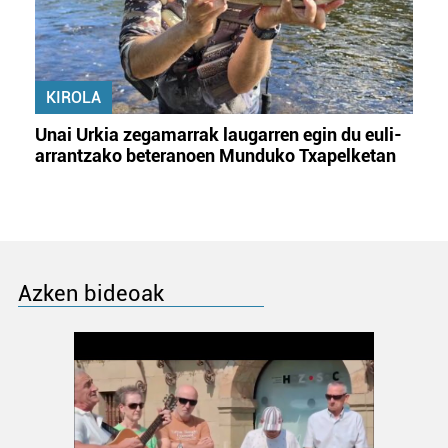
KIROLA
Unai Urkia zegamarrak laugarren egin du euli-
arrantzako beteranoen Munduko Txapelketan
Azken bideoak