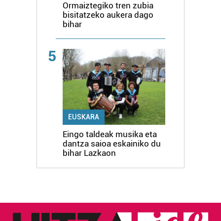
Ormaiztegiko tren zubia
bisitatzeko aukera dago
bihar
5
EUSKARA
Eingo taldeak musika eta
dantza saioa eskainiko du
bihar Lazkaon