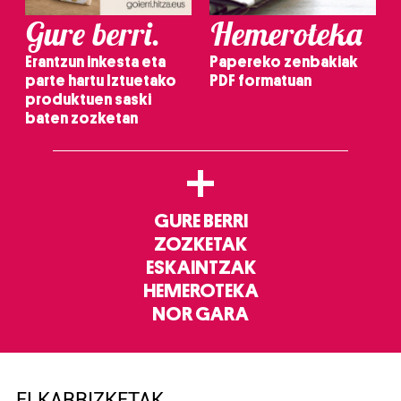
Gure berri.
Hemeroteka
Erantzun inkesta eta
Papereko zenbakiak
parte hartu Iztuetako
PDF formatuan
produktuen saski
baten zozketan
+
GURE BERRI
ZOZKETAK
ESKAINTZAK
HEMEROTEKA
NOR GARA
ELKARRIZKETAK