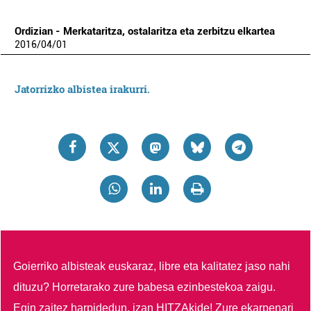
Ordizian - Merkataritza, ostalaritza eta zerbitzu elkartea
2016
/
04
/
01
Jatorrizko albistea irakurri.
Goierriko albisteak euskaraz, libre eta kalitatez jaso nahi
dituzu?
Horretarako zure babesa ezinbestekoa zaigu.
Egin zaitez harpidedun, izan HITZAkide!
Zure ekarpenari