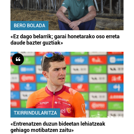
BERO BOLADA
«Ez dago belarrik; garai honetarako oso erreta
daude bazter guztiak»
TXIRRINDULARITZA
«Entrenatzen duzun bideetan lehiatzeak
gehiago motibatzen zaitu»