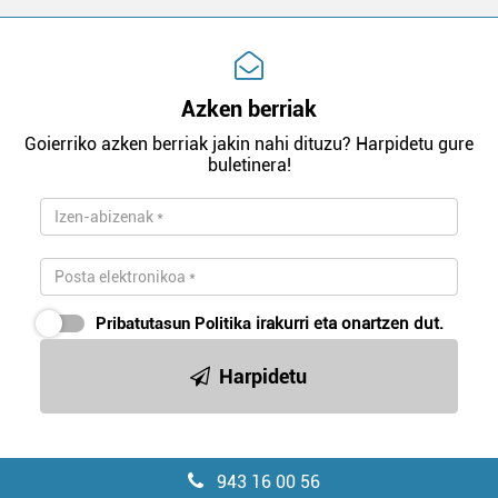
Azken berriak
Goierriko azken berriak jakin nahi dituzu? Harpidetu gure
buletinera!
Pribatutasun Politika
irakurri eta onartzen dut.
Harpidetu
943 16 00 56