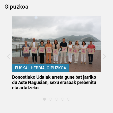
Gipuzkoa
EUSKAL HERRIA, GIPUZKOA
Donostiako Udalak arreta gune bat jarriko
Ur
du Aste Nagusian, sexu erasoak prebenitu
es
eta artatzeko
lu