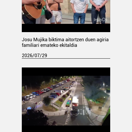
Josu Mujika biktima aitortzen duen agiria
familiari emateko ekitaldia
2026/07/29