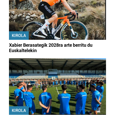
zerbitzuak hobetzeko asmoz, cookie teknologiaz
baliatzen gara. Ohar hau onartuz gero, teknologia hori
erabiltzeko baimen esplizitua ematen diguzu.
Gehiago
irakurri
KIROLA
Xabier Berasategik 2028ra arte berritu du
Euskaltelekin
KIROLA