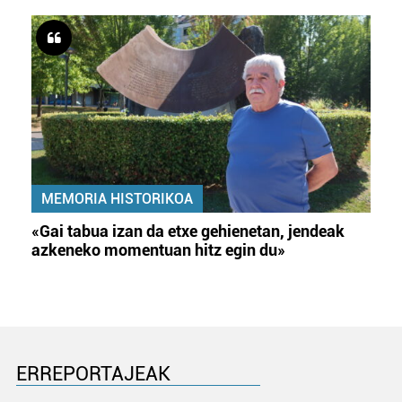
MEMORIA HISTORIKOA
«Gai tabua izan da etxe gehienetan, jendeak
azkeneko momentuan hitz egin du»
ERREPORTAJEAK