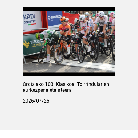
Ordiziako 103. Klasikoa. Txirrindularien
aurkezpena eta irteera
2026/07/25