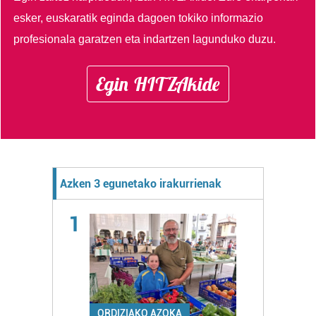
esker, euskaratik eginda dagoen tokiko informazio
profesionala garatzen eta indartzen lagunduko duzu.
Egin HITZAkide
Azken 3 egunetako irakurrienak
1
ORDIZIAKO AZOKA