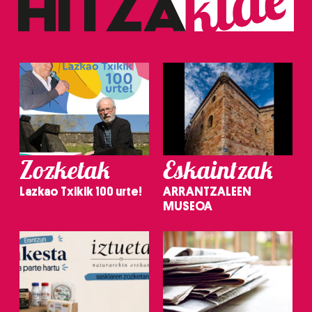
Zozketak
Eskaintzak
Lazkao Txikik 100 urte!
ARRANTZALEEN
MUSEOA