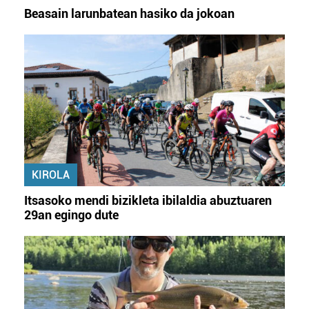
Beasain larunbatean hasiko da jokoan
KIROLA
Itsasoko mendi bizikleta ibilaldia abuztuaren
29an egingo dute