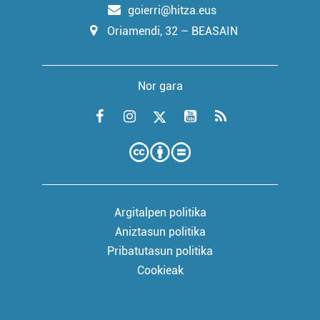
goierri@hitza.eus
Oriamendi, 32 – BEASAIN
Nor gara
Argitalpen politika
Aniztasun politika
Pribatutasun politika
Cookieak