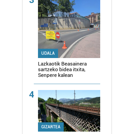
UDALA
Lazkaotik Beasainera
sartzeko bidea itxita,
Senpere kalean
4
GIZARTEA