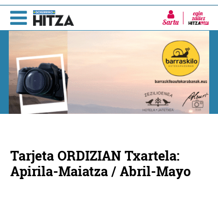
Sartu
Tarjeta ORDIZIAN Txartela:
Apirila-Maiatza / Abril-Mayo