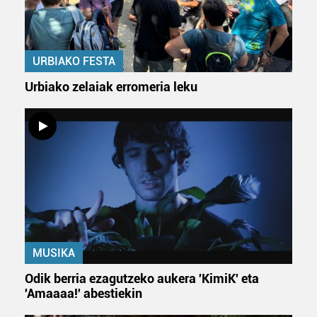
URBIAKO FESTA
Urbiako zelaiak erromeria leku
MUSIKA
Odik berria ezagutzeko aukera 'KimiK' eta
'Amaaaa!' abestiekin