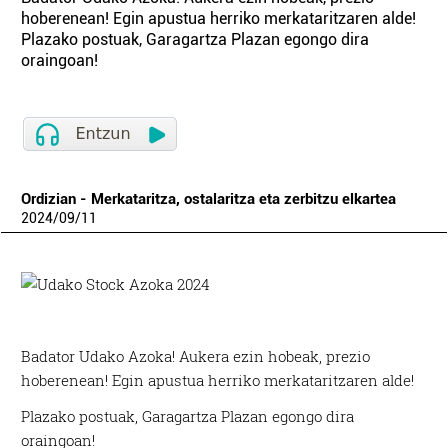
hoberenean! Egin apustua herriko merkataritzaren alde!
Plazako postuak, Garagartza Plazan egongo dira
oraingoan!
Ordizian - Merkataritza, ostalaritza eta zerbitzu elkartea
2024
/
09
/
11
Badator Udako Azoka! Aukera ezin hobeak, prezio
hoberenean! Egin apustua herriko merkataritzaren alde!
Plazako postuak, Garagartza Plazan egongo dira
oraingoan!