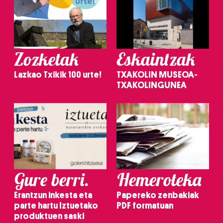
Zozketak
Eskaintzak
Lazkao Txikik 100 urte!
TXAKOLIN MUSEOA-
TXAKOLINGUNEA
Gure berri.
Hemeroteka
Erantzun inkesta eta
Papereko zenbakiak
parte hartu Iztuetako
PDF formatuan
produktuen saski