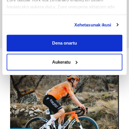
hautatzeko aukera duzu. Zure onespena aldatzen edo
TXIRRINDULARITZA
deuseztatzen ahal duzu edozein momentutan, Cookie
deklaraziotik edo Privacy triggerean klikatuz.
Tourreko goierritarrak
Xehetasunak ikusi
If you allow, we would also like to:
Collect information about your geographical
Dena onartu
location which can be accurate to within several
meters
Aukeratu
KIROLA
Identify your device by actively scanning it for
specific characteristics (fingerprinting)
Find out more about how your personal data is processed
and set your preferences in the
details section
.
Guk eta gure bazkideek zure datu pertsonalak
prozesatzen ditugu, zure IP zenbakia, besteak beste,
teknologia erabiliz, cookieak adibidez, iragarki eta eduki
pertsonalizatuak eskaintzeko, iragarkiak eta edukia
neurtzeko, jendeari buruzko informazioa biltzeko eta