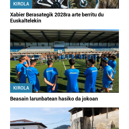
KIROLA
produktuak garatzeko. Zure datuak nork eta zertarako
erabiltzen dituen hauta dezakezu.
Xabier Berasategik 2028ra arte berritu du
Euskaltelekin
Bazkide batzuek ez dizute baimenik eskatzen, eta beren
interes komertzial legitimoetan babesten dira. Ikusi gure
bazkideen zerrenda, beren ustez zein helburutarako
duten interes legitimoa eta horren aurka nola egin
dezakezun ikusteko.
Lortu zure datu pertsonalak prozesatzeko moduari
buruzko informazio gehiago eta ezarri zure lehentasunak
datuen atalean. Edozein unetan alda edo ken dezakezu
zure baimena Cookieen adierazpenean.
KIROLA
Beasain larunbatean hasiko da jokoan
Webgune honek cookie propioak eta hirugarrenen cookie-
fitxategiak erabiltzen ditu. Zure esperientzia eta
zerbitzuak hobetzeko asmoz, cookie teknologiaz
baliatzen gara. Ohar hau onartuz gero, teknologia hori
erabiltzeko baimen esplizitua ematen diguzu.
Gehiago