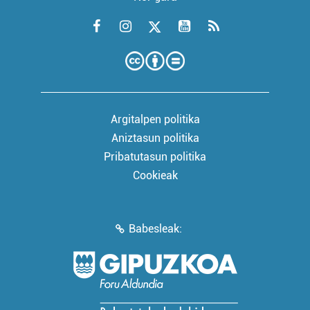
Argitalpen politika
Aniztasun politika
Pribatutasun politika
Cookieak
Babesleak: