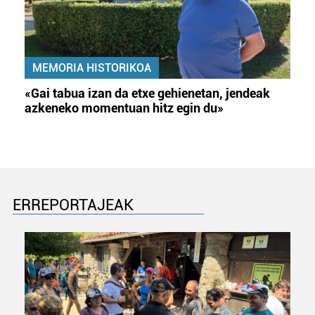
MEMORIA HISTORIKOA
«Gai tabua izan da etxe gehienetan, jendeak
azkeneko momentuan hitz egin du»
ERREPORTAJEAK