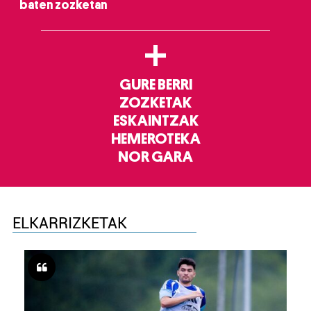
baten zozketan
+
GURE BERRI
ZOZKETAK
ESKAINTZAK
HEMEROTEKA
NOR GARA
ELKARRIZKETAK