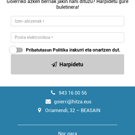
Goierriko azken berriak jakin nahi dituzu? Harpidetu gure
buletinera!
Pribatutasun Politika
irakurri eta onartzen dut.
Harpidetu
943 16 00 56
goierri@hitza.eus
Oriamendi, 32 – BEASAIN
Nor gara