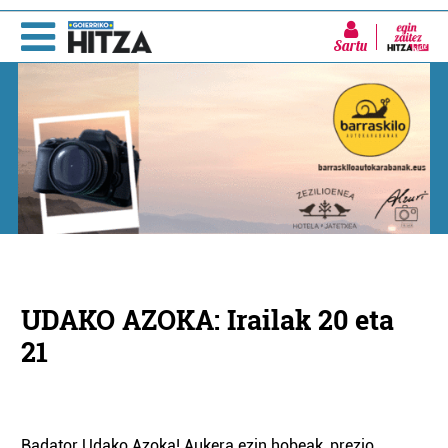
Sartu
UDAKO AZOKA: Irailak 20 eta
21
Badator Udako Azoka! Aukera ezin hobeak, prezio