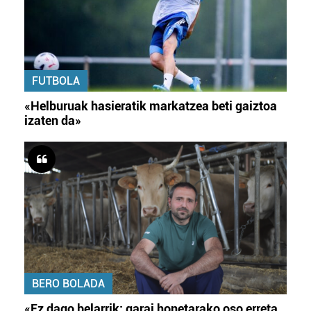
FUTBOLA
«Helburuak hasieratik markatzea beti gaiztoa
izaten da»
BERO BOLADA
«Ez dago belarrik; garai honetarako oso erreta