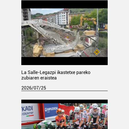
La Salle-Legazpi ikastetxe pareko
zubiaren eraistea
2026/07/25