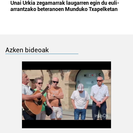
Unai Urkia zegamarrak laugarren egin du euli-
arrantzako beteranoen Munduko Txapelketan
Azken bideoak