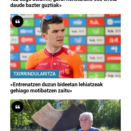
daude bazter guztiak»
TXIRRINDULARITZA
«Entrenatzen duzun bideetan lehiatzeak
gehiago motibatzen zaitu»