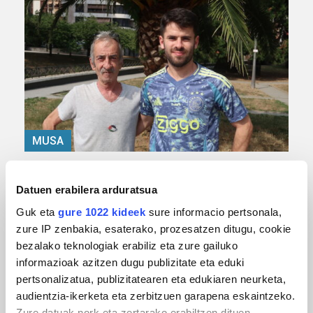
MUSA
Euxebio eta Ekaitz Zabala: Zumarragako mus
txapelketa irabazi duten aita-semeak
Datuen erabilera arduratsua
Guk eta
gure 1022 kideek
sure informacio pertsonala,
zure IP zenbakia, esaterako, prozesatzen ditugu, cookie
bezalako teknologiak erabiliz eta zure gailuko
informazioak azitzen dugu publizitate eta eduki
pertsonalizatua, publizitatearen eta edukiaren neurketa,
audientzia-ikerketa eta zerbitzuen garapena eskaintzeko.
Zure datuak nork eta zertarako erabiltzen dituen