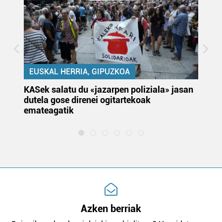
EUSKAL HERRIA, GIPUZKOA
KASek salatu du «jazarpen poliziala» jasan
Pa
dutela gose direnei ogitartekoak
da
emateagatik
«s
Azken berriak