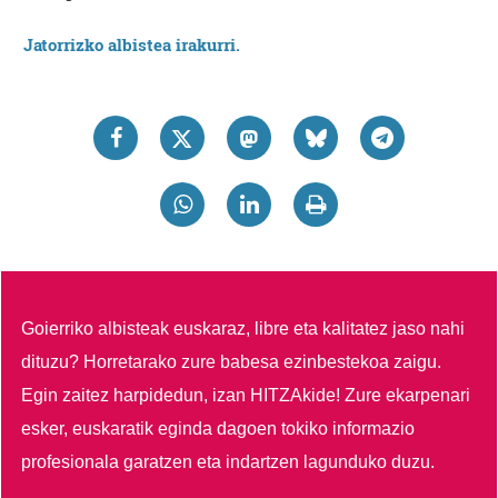
Jatorrizko albistea irakurri.
Goierriko albisteak euskaraz, libre eta kalitatez jaso nahi
dituzu?
Horretarako zure babesa ezinbestekoa zaigu.
Egin zaitez harpidedun, izan HITZAkide!
Zure ekarpenari
esker, euskaratik eginda dagoen tokiko informazio
profesionala garatzen eta indartzen lagunduko duzu.