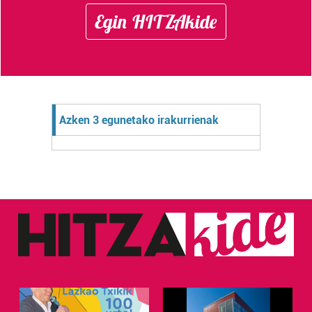
Egin HITZAkide
Azken 3 egunetako irakurrienak