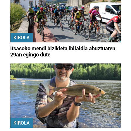
irakurri
KIROLA
Itsasoko mendi bizikleta ibilaldia abuztuaren
29an egingo dute
KIROLA