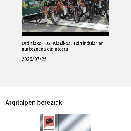
Ordiziako 103. Klasikoa. Txirrindularien
aurkezpena eta irteera
2026/07/25
Argitalpen bereziak