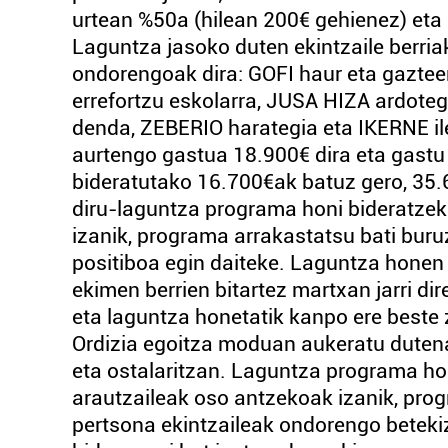
urtean %50a (hilean 200€ gehienez) eta
Laguntza jasoko duten ekintzaile berri
ondorengoak dira: GOFI haur eta gaz
errefortzu eskolarra, JUSA HIZA ardoteg
denda, ZEBERIO harategia eta IKERNE ile
aurtengo gastua 18.900€ dira eta gastu h
bideratutako 16.700€ak batuz gero, 3
diru-laguntza programa honi bideratzek
izanik, programa arrakastatsu bati buru
positiboa egin daiteke. Laguntza honen 
ekimen berrien bitartez martxan jarri d
eta laguntza honetatik kanpo ere beste 
Ordizia egoitza moduan aukeratu dutenak
eta ostalaritzan. Laguntza programa hon
arautzaileak oso antzekoak izanik, pro
pertsona ekintzaileak ondorengo betekiz