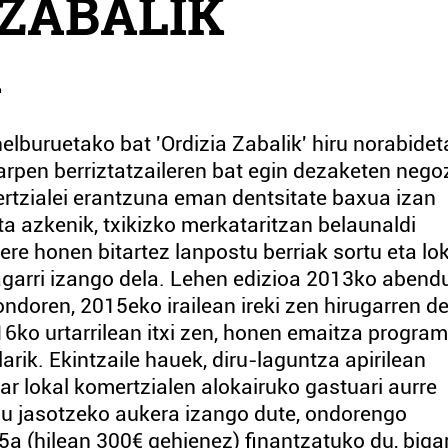
 ZABALIK
A
elburuetako bat 'Ordizia Zabalik' hiru norabide
karpen berriztatzaileren bat egin dezaketen nego
ertzialei erantzuna eman dentsitate baxua izan
ta azkenik, txikizko merkataritzan belaunaldi
re honen bitartez lanpostu berriak sortu eta lo
agarri izango dela. Lehen edizioa 2013ko abend
doren, 2015eko irailean ireki zen hirugarren de
ko urtarrilean itxi zen, honen emaitza program
larik. Ekintzaile hauek, diru-laguntza apirilean
har lokal komertzialen alokairuko gastuari aurre
hau jasotzeko aukera izango dute, ondorengo
5a (hilean 300€ gehienez) finantzatuko du, biga