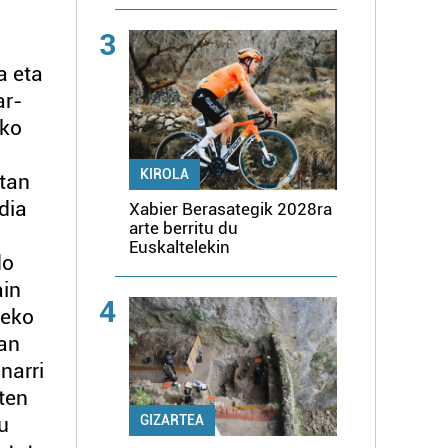
3
a eta
ar-
ako
KIROLA
tan
dia
Xabier Berasategik 2028ra
arte berritu du
Euskaltelekin
do
ain
4
zeko
tan
narri
ten
GIZARTEA
u