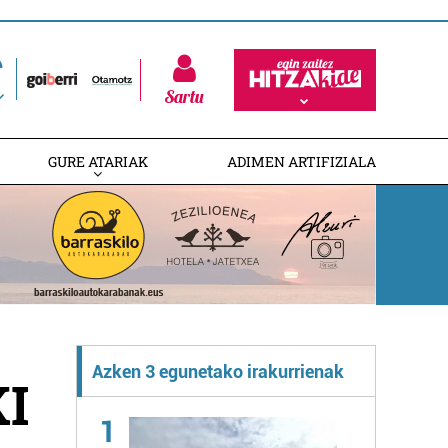
Sartu
GURE ATARIAK
ADIMEN ARTIFIZIALA
Azken 3 egunetako irakurrienak
I
1