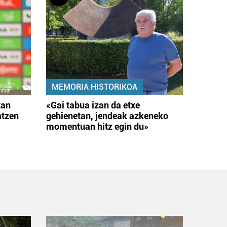
MEMORIA HISTORIKOA
tan
«Gai tabua izan da etxe
atzen
gehienetan, jendeak azkeneko
momentuan hitz egin du»