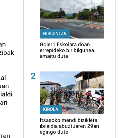
HIRIGINTZA
tan
Goierri Eskolara doan
errepideko biribilgunea
zioak
amaitu dute
2
kal
uan
ialdi
ari
KIROLA
Itsasoko mendi bizikleta
ibilaldia abuztuaren 29an
egingo dute
rren