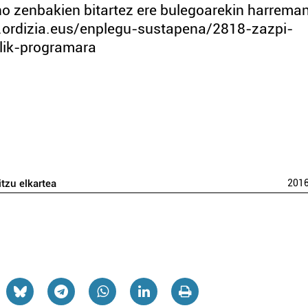
o zenbakien bitartez ere bulegoarekin harrema
.ordizia.eus/enplegu-sustapena/2818-zazpi-
alik-programara
itzu elkartea
201