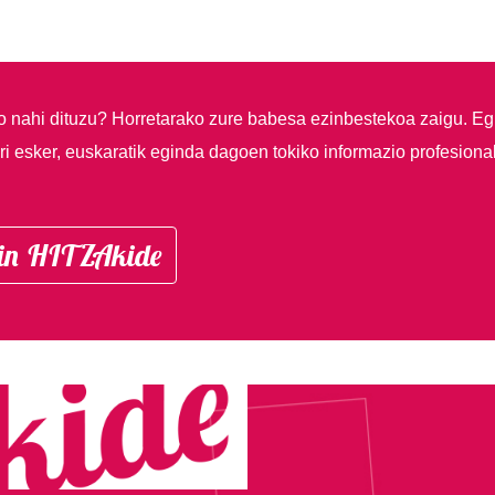
so nahi dituzu?
Horretarako zure babesa ezinbestekoa zaigu. Eg
i esker, euskaratik eginda dagoen tokiko informazio profesiona
in HITZAkide