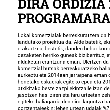
DIRA ORDIZIA
PROGRAMAR
Lokal komertzialak berreskuratzera da h
landutako proiektua da. Alde batetik, e
erakartzea, bestetik, dauden behar kom
dezaketen herriko guneak biziberrituz, e
aldaketari erantzuna eman. Ulertzen da e
komertzial hutsak berreskuratzeko bali
aurkeztu eta 2014ean jarraipena eman on
honetako eskaerak egiteko epea eta 2016
atxikitako beste zazpi ekintzaile izan de
jasotzen hasi ziren eta hiru urteetan ze
egiteko baliagarria den diru-laguntza 
portzentajeekin; lehen urtean udalak %7