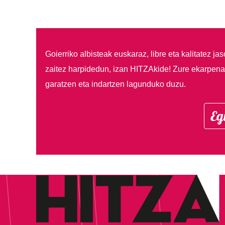
Goierriko albisteak euskaraz, libre eta kalitatez ja
zaitez harpidedun, izan HITZAkide!
Zure ekarpenar
garatzen eta indartzen lagunduko duzu.
Eg