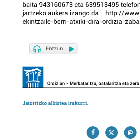
baita 943160673 eta 639513495 telefon
jartzeko aukera izango da. http://www
ekintzaile-berri-atxiki-dira-ordizia-zab
Ordizian - Merkataritza, ostalaritza eta zerb
Jatorrizko albistea irakurri.