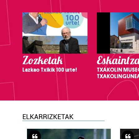
Zozketak
Eskaintz
Lazkao Txikik 100 urte!
TXAKOLIN MUSE
TXAKOLINGUNE
ELKARRIZKETAK