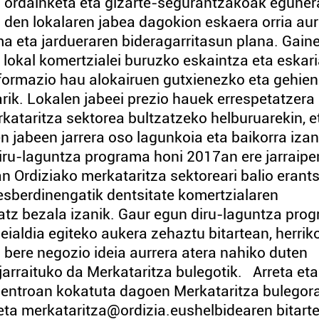
en ordainketa eta gizarte-segurantzakoak eguner
o den lokalaren jabea dagokion eskaera orria aur
ma eta jardueraren bideragarritasun plana. Gaine
 lokal komertzialei buruzko eskaintza eta eskar
nformazio hau alokairuen gutxienezko eta gehie
arik. Lokalen jabeei prezio hauek errespetatzera
rkataritza sektorea bultzatzeko helburuarekin, e
 jabeen jarrera oso lagunkoia eta baikorra izan
diru-laguntza programa honi 2017an ere jarraip
n Ordiziako merkataritza sektoreari balio erants
esberdinengatik dentsitate komertzialaren
tz bezala izanik. Gaur egun diru-laguntza pro
deialdia egiteko aukera zehaztu bitartean, herrik
 bere negozio ideia aurrera atera nahiko duten
jarraituko da Merkataritza bulegotik. Arreta eta
 zentroan kokatuta dagoen Merkataritza bulegor
eta merkataritza@ordizia.eushelbidearen bitart