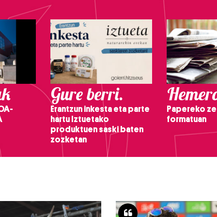
ak
Gure berri.
Hemero
OA-
Erantzun inkesta eta parte
Papereko ze
A
hartu Iztuetako
formatuan
produktuen saski baten
zozketan