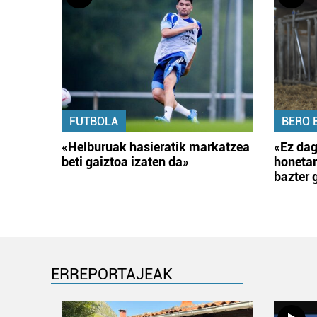
FUTBOLA
BERO 
«Helburuak hasieratik markatzea
«Ez dag
beti gaiztoa izaten da»
honetar
bazter 
ERREPORTAJEAK