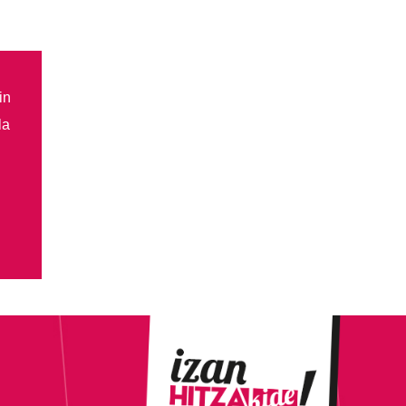
in
la