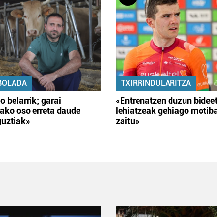
BOLADA
TXIRRINDULARITZA
o belarrik; garai
«Entrenatzen duzun bidee
ako oso erreta daude
lehiatzeak gehiago motib
guztiak»
zaitu»