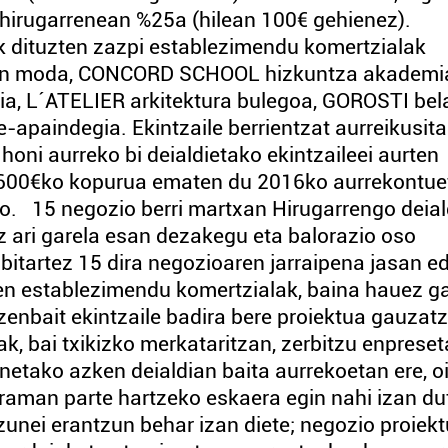
 hirugarrenean %25a (hilean 100€ gehienez).
ak dituzten zazpi establezimendu komertzialak
teen moda, CONCORD SCHOOL hizkuntza akademi
ia, L´ATELIER arkitektura bulegoa, GOROSTI bel
-apaindegia. Ekintzaile berrientzat aurreikusit
oni aurreko bi deialdietako ekintzaileei aurten
5.600€ko kopurua ematen du 2016ko aurrekontue
o. 15 negozio berri martxan Hirugarrengo deial
z ari garela esan dezakegu eta balorazio oso
bitartez 15 dira negozioaren jarraipena jasan e
iren establezimendu komertzialak, baina hauez g
zenbait ekintzaile badira bere proiektua gauzat
, bai txikizko merkataritzan, zerbitzu enprese
etako azken deialdian baita aurrekoetan ere, oi
graman parte hartzeko eskaera egin nahi izan du
unei erantzun behar izan diete; negozio proiekt