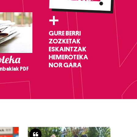
+
GURE BERRI
ZOZKETAK
ESKAINTZAK
teka
HEMEROTEKA
NOR GARA
nbakiak PDF