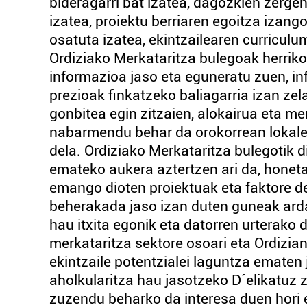
bideragarri bat izatea, dagozkien zerg
izatea, proiektu berriaren egoitza izang
osatuta izatea, ekintzailearen curriculu
Ordiziako Merkataritza bulegoak herriko
informazioa jaso eta eguneratu zuen, i
prezioak finkatzeko baliagarria izan zel
gonbitea egin zitzaien, alokairua eta me
nabarmendu behar da orokorrean lokalen
dela. Ordiziako Merkataritza bulegotik 
emateko aukera aztertzen ari da, honeta
emango dioten proiektuak eta faktore d
beherakada jaso izan duten guneak arda
hau itxita egonik eta datorren urterako 
merkataritza sektore osoari eta Ordizian
ekintzaile potentzialei laguntza ematen 
aholkularitza hau jasotzeko D´elikatuz
zuzendu beharko da interesa duen hori 