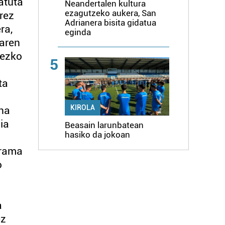
atuta
Neandertalen kultura
ezagutzeko aukera, San
rez
Adrianera bisita gidatua
ra,
eginda
iaren
nezko
5
ta
KIROLA
ena
ia
Beasain larunbatean
hasiko da jokoan
grama
o
a
ez