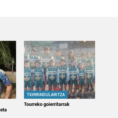
TXIRRINDULARITZA
:
Tourreko goierritarrak
eta
k