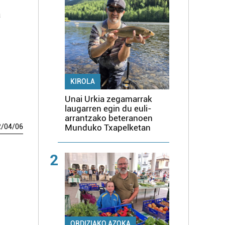
a
KIROLA
Unai Urkia zegamarrak
laugarren egin du euli-
arrantzako beteranoen
Munduko Txapelketan
2
/
04
/
06
2
ORDIZIAKO AZOKA