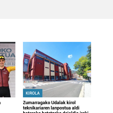
KIROLA
a
Zumarragako Udalak kirol
teknikariaren lanpostua aldi