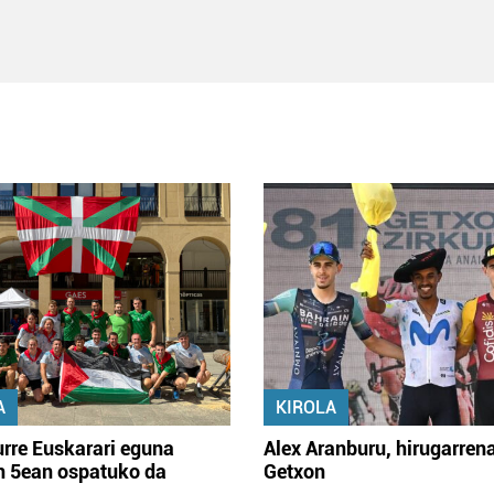
A
KIROLA
rre Euskarari eguna
Alex Aranburu, hirugarren
en 5ean ospatuko da
Getxon