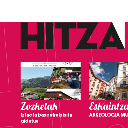
Zozketak
Eskaintz
Iztueta baserrira bisita
ARKEOLOGIA M
gidatua