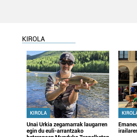
KIROLA
KIROLA
KIROL
Unai Urkia zegamarrak laugarren
Emaneu
egin du euli-arrantzako
irailar