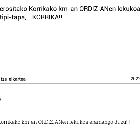
 erositako Korrikako km-an ORDIZIANen lekuko
tipi-tapa, …KORRIKA!!
itzu elkartea
202
 Korrikako km-an ORDIZIANen lekukoa eramango duzu!!!