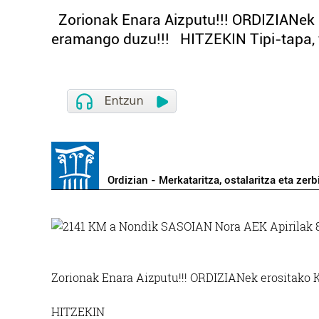
Zorionak Enara Aizputu!!! ORDIZIANek
eramango duzu!!! HITZEKIN Tipi-tapa, 
Ordizian - Merkataritza, ostalaritza eta zerb
Zorionak Enara Aizputu!!! ORDIZIANek erositako
HITZEKIN