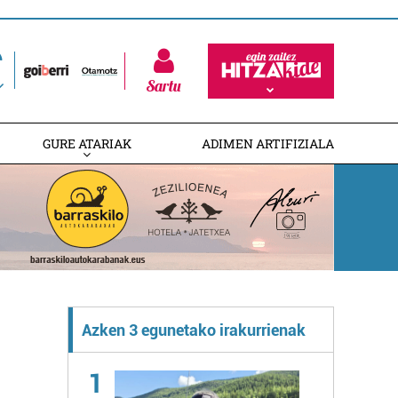
Sartu
GURE ATARIAK
ADIMEN ARTIFIZIALA
Azken 3 egunetako irakurrienak
1