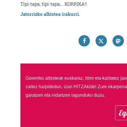
Tipi-tapa, tipi-tapa, …KORRIKA!!
Jatorrizko albistea irakurri.
Goierriko albisteak euskaraz, libre eta kalitatez ja
zaitez harpidedun, izan HITZAkide!
Zure ekarpenar
garatzen eta indartzen lagunduko duzu.
Eg