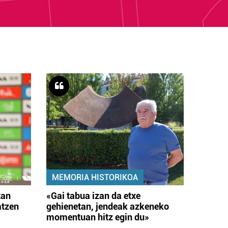
MEMORIA HISTORIKOA
tan
«Gai tabua izan da etxe
atzen
gehienetan, jendeak azkeneko
momentuan hitz egin du»