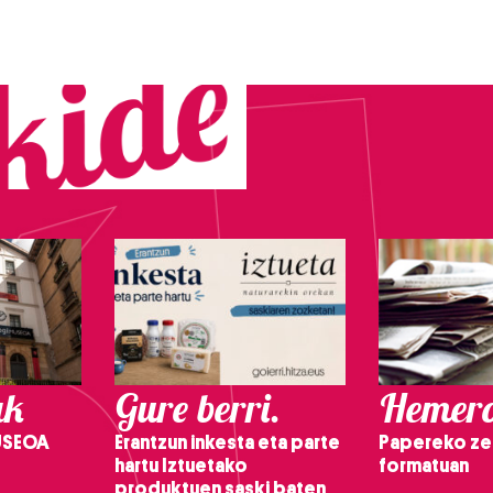
ak
Gure berri.
Hemero
USEOA
Erantzun inkesta eta parte
Papereko ze
hartu Iztuetako
formatuan
produktuen saski baten