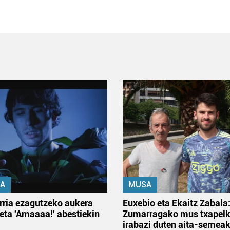
A
MUSA
rria ezagutzeko aukera
Euxebio eta Ekaitz Zabala
 eta 'Amaaaa!' abestiekin
Zumarragako mus txapelk
irabazi duten aita-semea