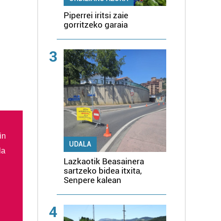
Piperrei iritsi zaie
gorritzeko garaia
3
in
UDALA
la
Lazkaotik Beasainera
sartzeko bidea itxita,
Senpere kalean
4