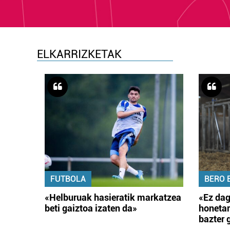
ELKARRIZKETAK
FUTBOLA
BERO 
«Helburuak hasieratik markatzea
«Ez dag
beti gaiztoa izaten da»
honetar
bazter 