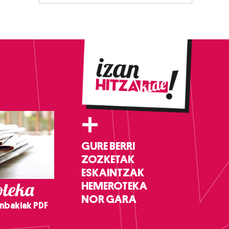
+
GURE BERRI
ZOZKETAK
ESKAINTZAK
teka
HEMEROTEKA
NOR GARA
nbakiak PDF