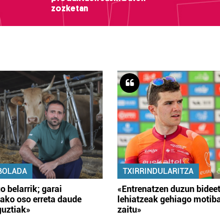
zozketan
BOLADA
TXIRRINDULARITZA
o belarrik; garai
«Entrenatzen duzun bidee
ako oso erreta daude
lehiatzeak gehiago motib
guztiak»
zaitu»