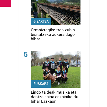
GIZARTEA
Ormaiztegiko tren zubia
bisitatzeko aukera dago
bihar
5
EUSKARA
Eingo taldeak musika eta
dantza saioa eskainiko du
bihar Lazkaon