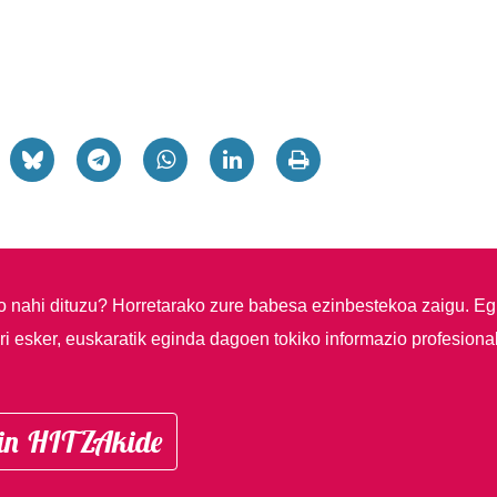
so nahi dituzu?
Horretarako zure babesa ezinbestekoa zaigu. Eg
i esker, euskaratik eginda dagoen tokiko informazio profesiona
in HITZAkide