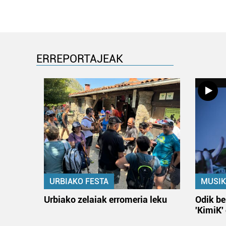
ERREPORTAJEAK
URBIAKO FESTA
MUSIK
Urbiako zelaiak erromeria leku
Odik be
'KimiK'