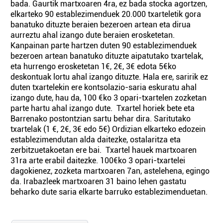
bada. Gaurtik martxoaren 4ra, ez bada stocka agortzen,
elkarteko 90 establezimenduek 20.000 txarteletik gora
banatuko dituzte beraien bezeroen artean eta dirua
aurreztu ahal izango dute beraien erosketetan.
Kanpainan parte hartzen duten 90 establezimenduek
bezeroen artean banatuko dituzte aipatutako txartelak,
eta hurrengo erosketetan 1€, 2€, 3€ edota 5€ko
deskontuak lortu ahal izango dituzte. Hala ere, saririk ez
duten txartelekin ere kontsolazio-saria eskuratu ahal
izango dute, hau da, 100 €ko 3 opari-txartelen zozketan
parte hartu ahal izango dute. Txartel horiek bete eta
Barrenako postontzian sartu behar dira. Saritutako
txartelak (1 €, 2€, 3€ edo 5€) Ordizian elkarteko edozein
establezimendutan alda daitezke, ostalaritza eta
zerbitzuetakoetan ere bai. Txartel hauek martxoaren
31ra arte erabil daitezke. 100€ko 3 opari-txartelei
dagokienez, zozketa martxoaren 7an, astelehena, egingo
da. Irabazleek martxoaren 31 baino lehen gastatu
beharko dute saria elkarte barruko establezimenduetan.