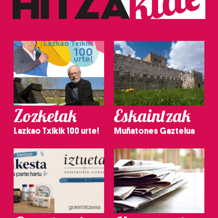
Zozketak
Eskaintzak
Lazkao Txikik 100 urte!
Muñatones Gaztelua