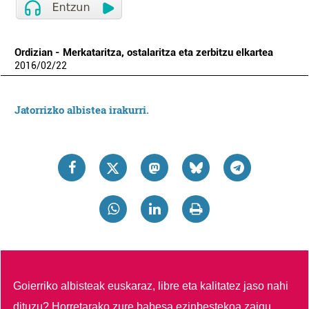
Ordizian - Merkataritza, ostalaritza eta zerbitzu elkartea
2016
/
02
/
22
Jatorrizko albistea irakurri.
Goierriko albisteak euskaraz, libre eta kalitatez jaso nahi
dituzu?
Horretarako zure babesa ezinbestekoa zaigu.