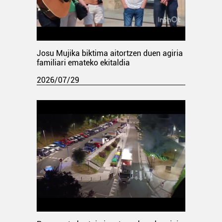
Josu Mujika biktima aitortzen duen agiria
familiari emateko ekitaldia
2026/07/29