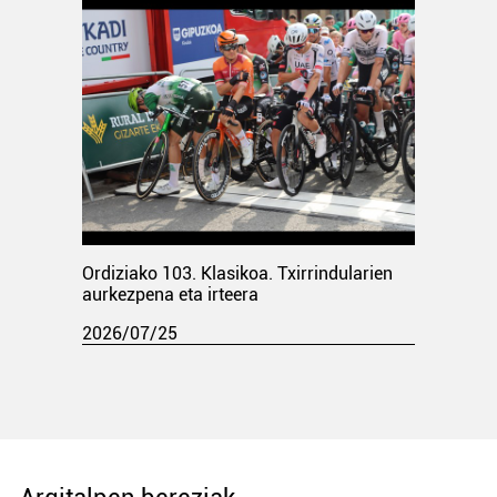
Ordiziako 103. Klasikoa. Txirrindularien
aurkezpena eta irteera
2026/07/25