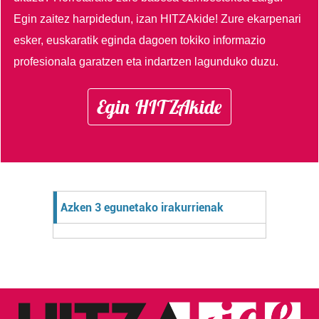
Egin zaitez harpidedun, izan HITZAkide!
Zure ekarpenari
esker, euskaratik eginda dagoen tokiko informazio
profesionala garatzen eta indartzen lagunduko duzu.
Egin HITZAkide
Azken 3 egunetako irakurrienak