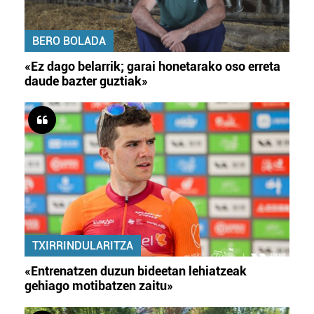
BERO BOLADA
«Ez dago belarrik; garai honetarako oso erreta
daude bazter guztiak»
TXIRRINDULARITZA
«Entrenatzen duzun bideetan lehiatzeak
gehiago motibatzen zaitu»