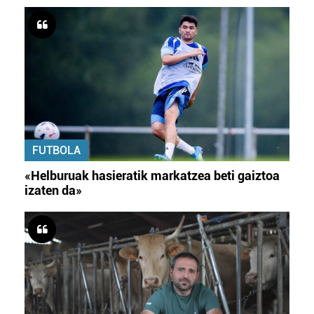
FUTBOLA
«Helburuak hasieratik markatzea beti gaiztoa
izaten da»