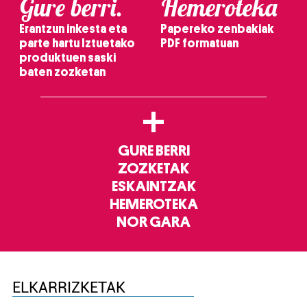
Gure berri.
Hemeroteka
Erantzun inkesta eta
Papereko zenbakiak
parte hartu Iztuetako
PDF formatuan
produktuen saski
baten zozketan
+
GURE BERRI
ZOZKETAK
ESKAINTZAK
HEMEROTEKA
NOR GARA
ELKARRIZKETAK