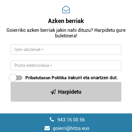
Azken berriak
Goierriko azken berriak jakin nahi dituzu? Harpidetu gure
buletinera!
Pribatutasun Politika
irakurri eta onartzen dut.
Harpidetu
943 16 00 56
goierri@hitza.eus