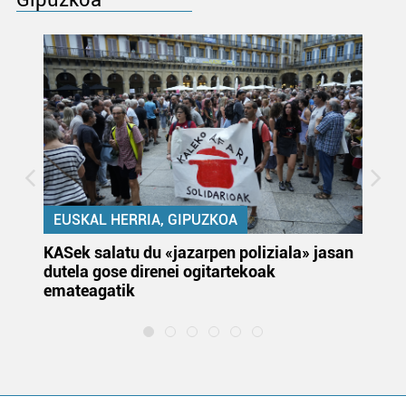
EUSKAL HERRIA, GIPUZKOA
KASek salatu du «jazarpen poliziala» jasan
Pa
dutela gose direnei ogitartekoak
da
emateagatik
«s