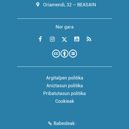
Oriamendi, 32 – BEASAIN
Nor gara
Argitalpen politika
Aniztasun politika
Pribatutasun politika
Cookieak
Babesleak: