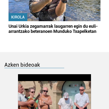
KIROLA
Unai Urkia zegamarrak laugarren egin du euli-
arrantzako beteranoen Munduko Txapelketan
Azken bideoak