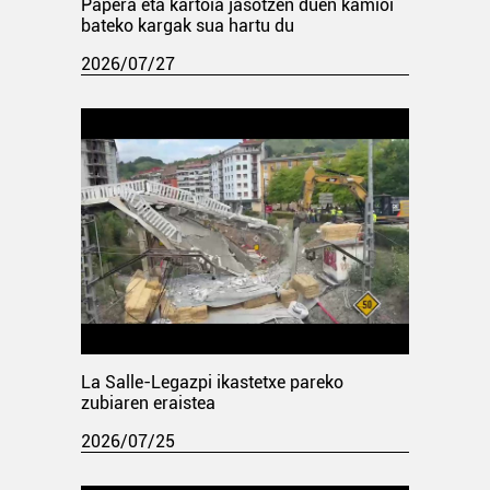
Papera eta kartoia jasotzen duen kamioi
bateko kargak sua hartu du
2026/07/27
La Salle-Legazpi ikastetxe pareko
zubiaren eraistea
2026/07/25