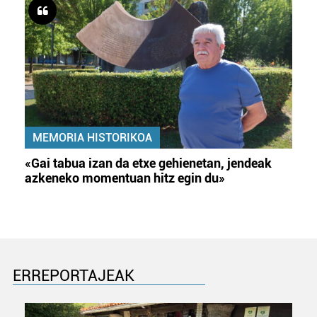
MEMORIA HISTORIKOA
«Gai tabua izan da etxe gehienetan, jendeak
azkeneko momentuan hitz egin du»
ERREPORTAJEAK