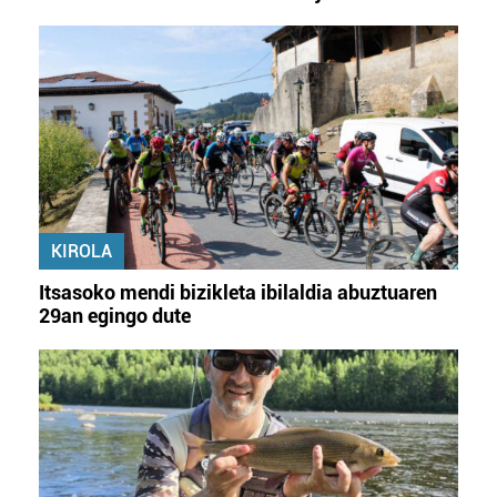
baliatzen gara. Ohar hau onartuz gero, teknologia hori
erabiltzeko baimen esplizitua ematen diguzu.
Gehiago
irakurri
KIROLA
Itsasoko mendi bizikleta ibilaldia abuztuaren
29an egingo dute