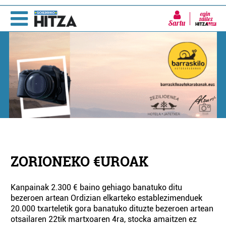
Sartu
ZORIONEKO €UROAK
Kanpainak 2.300 € baino gehiago banatuko ditu
bezeroen artean Ordizian elkarteko establezimenduek
20.000 txarteletik gora banatuko dituzte bezeroen artean
otsailaren 22tik martxoaren 4ra, stocka amaitzen ez