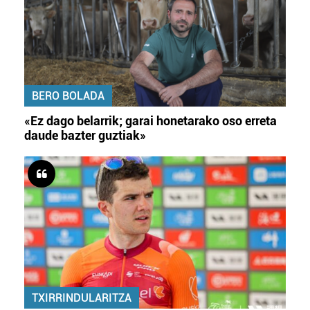
BERO BOLADA
«Ez dago belarrik; garai honetarako oso erreta
daude bazter guztiak»
TXIRRINDULARITZA