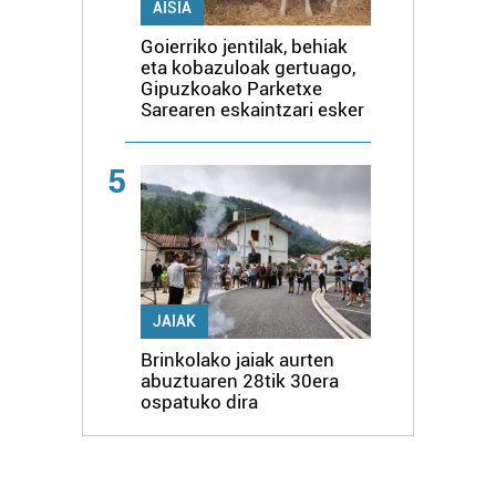
AISIA
Goierriko jentilak, behiak
eta kobazuloak gertuago,
Gipuzkoako Parketxe
Sarearen eskaintzari esker
5
JAIAK
Brinkolako jaiak aurten
abuztuaren 28tik 30era
ospatuko dira