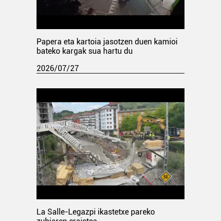
Papera eta kartoia jasotzen duen kamioi
bateko kargak sua hartu du
2026/07/27
La Salle-Legazpi ikastetxe pareko