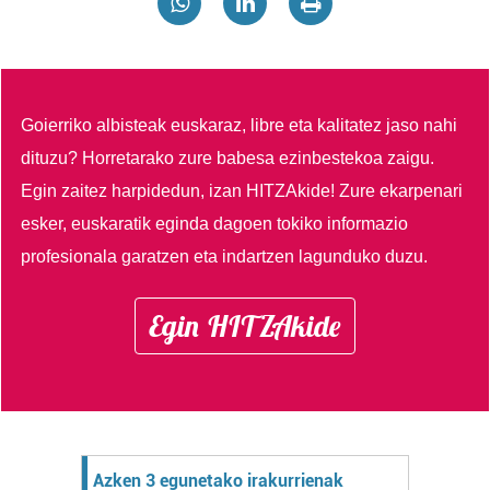
Goierriko albisteak euskaraz, libre eta kalitatez jaso nahi
dituzu?
Horretarako zure babesa ezinbestekoa zaigu.
Egin zaitez harpidedun, izan HITZAkide!
Zure ekarpenari
esker, euskaratik eginda dagoen tokiko informazio
profesionala garatzen eta indartzen lagunduko duzu.
Egin HITZAkide
Azken 3 egunetako irakurrienak