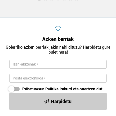
Azken berriak
Goierriko azken berriak jakin nahi dituzu? Harpidetu gure
buletinera!
Pribatutasun Politika
irakurri eta onartzen dut.
Harpidetu