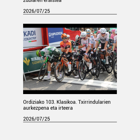
zubiaren eraistea
2026/07/25
Ordiziako 103. Klasikoa. Txirrindularien
aurkezpena eta irteera
2026/07/25