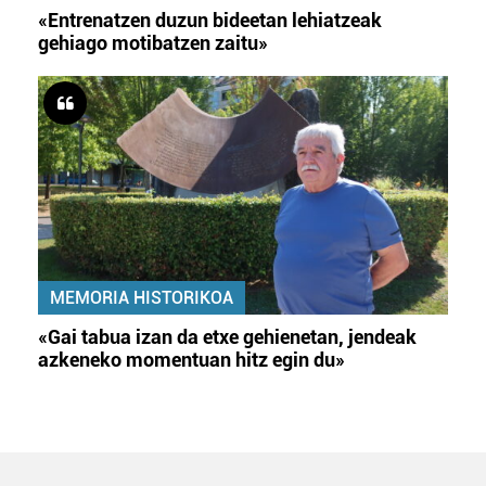
«Entrenatzen duzun bideetan lehiatzeak
gehiago motibatzen zaitu»
MEMORIA HISTORIKOA
«Gai tabua izan da etxe gehienetan, jendeak
azkeneko momentuan hitz egin du»