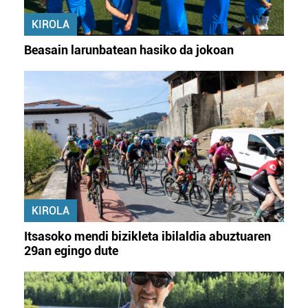
KIROLA
Beasain larunbatean hasiko da jokoan
KIROLA
Itsasoko mendi bizikleta ibilaldia abuztuaren
29an egingo dute