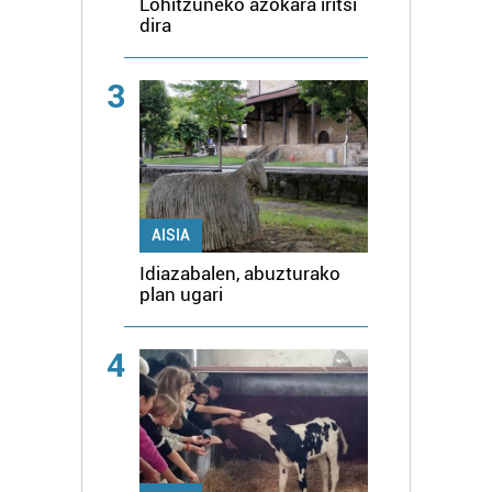
Lohitzuneko azokara iritsi
dira
3
AISIA
Idiazabalen, abuzturako
plan ugari
4