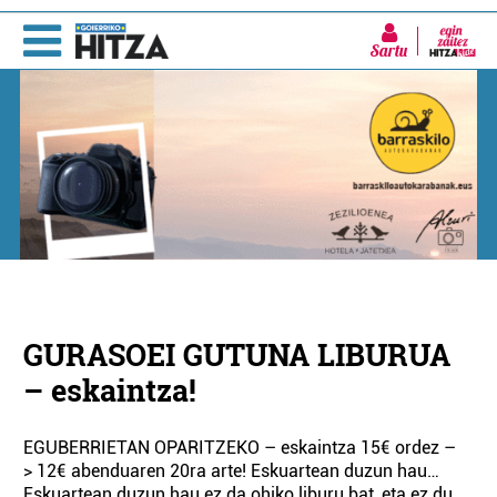
Sartu
GURASOEI GUTUNA LIBURUA
– eskaintza!
EGUBERRIETAN OPARITZEKO – eskaintza 15€ ordez –
> 12€ abenduaren 20ra arte! Eskuartean duzun hau…
Eskuartean duzun hau ez da ohiko liburu bat, eta ez du