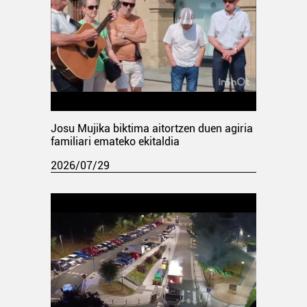
Josu Mujika biktima aitortzen duen agiria
familiari emateko ekitaldia
2026/07/29