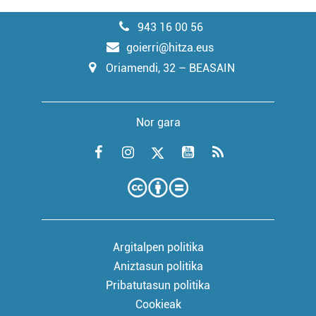
943 16 00 56
goierri@hitza.eus
Oriamendi, 32 – BEASAIN
Nor gara
Argitalpen politika
Aniztasun politika
Pribatutasun politika
Cookieak