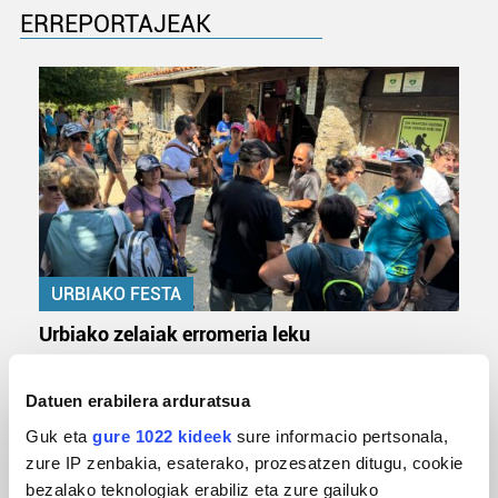
ERREPORTAJEAK
URBIAKO FESTA
Urbiako zelaiak erromeria leku
Datuen erabilera arduratsua
Guk eta
gure 1022 kideek
sure informacio pertsonala,
zure IP zenbakia, esaterako, prozesatzen ditugu, cookie
bezalako teknologiak erabiliz eta zure gailuko