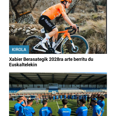
fitxategiak erabiltzen ditu. Zure esperientzia eta
zerbitzuak hobetzeko asmoz, cookie teknologiaz
baliatzen gara. Ohar hau onartuz gero, teknologia hori
erabiltzeko baimen esplizitua ematen diguzu.
Gehiago
irakurri
KIROLA
Xabier Berasategik 2028ra arte berritu du
Euskaltelekin