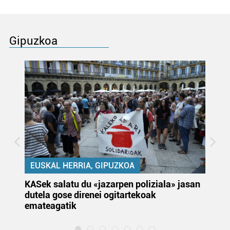
Gipuzkoa
EUSKAL HERRIA, GIPUZKOA
KASek salatu du «jazarpen poliziala» jasan
Pa
dutela gose direnei ogitartekoak
da
emateagatik
«s