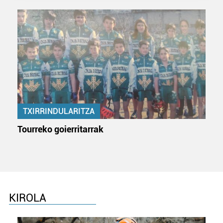
prozesatzen ditugu, zure IP zenbakia, besteak beste,
teknologia erabiliz, cookieak adibidez, iragarki eta eduki
pertsonalizatuak eskaintzeko, iragarkiak eta edukia
neurtzeko, jendeari buruzko informazioa biltzeko eta
produktuak garatzeko. Zure datuak nork eta zertarako
erabiltzen dituen hauta dezakezu.
Bazkide batzuek ez dizute baimenik eskatzen, eta beren
interes komertzial legitimoetan babesten dira. Ikusi gure
TXIRRINDULARITZA
bazkideen zerrenda, beren ustez zein helburutarako
duten interes legitimoa eta horren aurka nola egin
Tourreko goierritarrak
dezakezun ikusteko.
Lortu zure datu pertsonalak prozesatzeko moduari
buruzko informazio gehiago eta ezarri zure lehentasunak
datuen atalean. Edozein unetan alda edo ken dezakezu
zure baimena Cookieen adierazpenean.
KIROLA
Webgune honek cookie propioak eta hirugarrenen cookie-