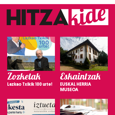
Zozketak
Eskaintzak
Lazkao Txikik 100 urte!
EUSKAL HERRIA
MUSEOA