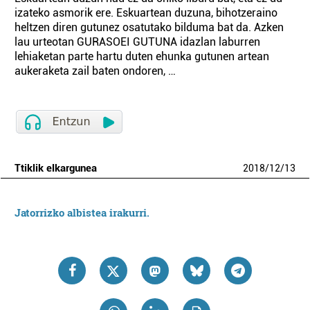
izateko asmorik ere. Eskuartean duzuna, bihotzeraino
heltzen diren gutunez osatutako bilduma bat da. Azken
lau urteotan GURASOEI GUTUNA idazlan laburren
lehiaketan parte hartu duten ehunka gutunen artean
aukeraketa zail baten ondoren, …
Ttiklik elkargunea
2018
/
12
/
13
Jatorrizko albistea irakurri.