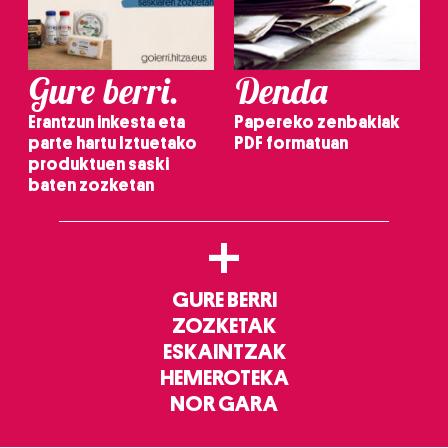
Gure berri.
Denda
Erantzun inkesta eta
Papereko zenbakiak
parte hartu Iztuetako
PDF formatuan
produktuen saski
baten zozketan
+
GURE BERRI
ZOZKETAK
ESKAINTZAK
HEMEROTEKA
NOR GARA