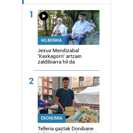
1
HILBERRIA
Jexux Mendizabal
'Kaxkagorri' artzain
zaldibiarra hil da
2
EKONOMIA
Telleria gaztak Donibane