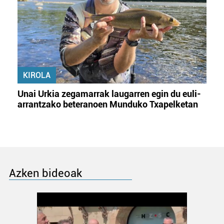
KIROLA
Unai Urkia zegamarrak laugarren egin du euli-
arrantzako beteranoen Munduko Txapelketan
Azken bideoak