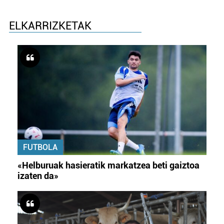
ELKARRIZKETAK
FUTBOLA
«Helburuak hasieratik markatzea beti gaiztoa
izaten da»